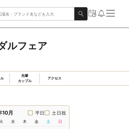
イダルフェア
先輩

ャル
アクセス
カップル
年10月
平日
土日祝
火
水
木
金
土
日