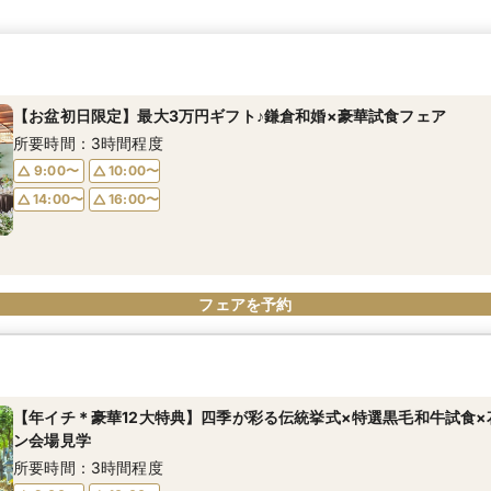
【お盆初日限定】最大3万円ギフト♪鎌倉和婚×豪華試食フェア
所要時間：3時間程度
9:00〜
10:00〜
14:00〜
16:00〜
フェアを予約
【年イチ＊豪華12大特典】四季が彩る伝統挙式×特選黒毛和牛試食×
ン会場見学
所要時間：3時間程度