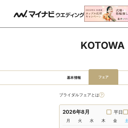
KOTOW
フェア
基本情報
ブライダルフェアとは
2026年8月
平日
月
火
水
木
金