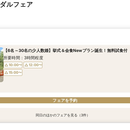
イダルフェア
【6名～30名の少人数婚】挙式＆会食Newプラン誕生！無料試食付
所要時間：3時間程度
10:00〜
12:00〜
15:00〜
フェアを予約
同日のほかのフェアを見る（3件）
【和も洋も両方叶う】豪華和牛試食×優待付き衣裳見学フェア
【タイパ重視！60分で完結◎】オンラインで会場案内＆相談会
【八幡宮＆KOTOWAが第一希望の方必見！】特別ご優待フェア