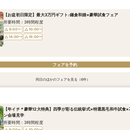
所要時間：3時間程度
所要時間：1時間程度
所要時間：3時間程度
【お盆初日限定】最大3万円ギフト♪鎌倉和婚×豪華試食フェア
10:00〜
10:00〜
10:00〜
12:00〜
12:00〜
12:00〜
所要時間：3時間程度
15:00〜
15:00〜
15:00〜
17:00〜
9:00〜
10:00〜
14:00〜
16:00〜
フェアを予約
フェアを予約
フェアを予約
フェアを予約
同日のほかのフェアを見る（6件）
【6名～30名の少人数婚】挙式＆会食Newプラン誕生！無料試食付
【和も洋も両方叶う】豪華和牛試食×優待付き衣装見学フェア
【八幡宮＆KOTOWAが第一希望の方必見！】特別ご優待フェア
【初めての見学にオススメ】安心和婚相談×贅沢試食＆衣装見学
【気軽に90分】見学＊試食＊見積もり等選べる安心相談会♪
【タイパ重視！60分で完結◎】オンラインで会場案内＆相談会
所要時間：3時間程度
所要時間：3時間程度
所要時間：3時間程度
所要時間：3時間程度
所要時間：1時間30分程度
所要時間：1時間程度
【年イチ＊豪華12大特典】四季が彩る伝統挙式×特選黒毛和牛試食×
9:00〜
9:00〜
9:00〜
9:00〜
9:00〜
9:30〜
10:00〜
10:00〜
10:00〜
10:00〜
10:00〜
10:00〜
ン会場見学
14:00〜
14:00〜
14:00〜
14:00〜
14:00〜
14:00〜
16:00〜
16:00〜
16:00〜
16:00〜
16:00〜
16:00〜
所要時間：3時間程度
9:00〜
10:00〜