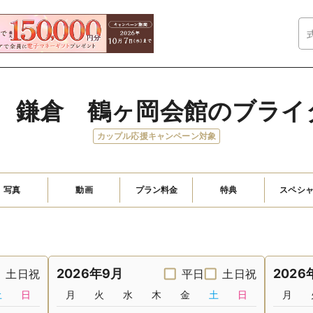
A　鎌倉　鶴ヶ岡会館のブラ
カップル応援キャンペーン対象
写真
動画
プラン料金
特典
スペシ
2026年9月
2026
土日祝
平日
土日祝
土
日
月
火
水
木
金
土
日
月