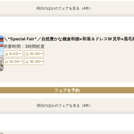
同日のほかのフェアを見る（4件）
【初めて見学OK＊最短90分】見学＊試食＊予算選べる安心相談会♪
【6名～30名の少人数婚】挙式＆会食Newプラン誕生！無料試食付
【タイパ重視！60分で完結◎】オンラインで会場案内＆相談会
【八幡宮＆KOTOWAが第一希望の方必見！】特別ご優待フェア
所要時間：1時間30分程度
所要時間：3時間程度
所要時間：1時間程度
所要時間：3時間程度
＼*Special Fair*／自然豊かな鎌倉和婚×和装＆ドレスW見学×黒
10:00〜
10:00〜
10:00〜
10:00〜
12:00〜
12:00〜
12:00〜
12:00〜
所要時間：3時間程度
15:00〜
15:00〜
15:00〜
15:00〜
17:00〜
17:00〜
9:00〜
10:00〜
14:00〜
16:00〜
フェアを予約
フェアを予約
フェアを予約
フェアを予約
フェアを予約
同日のほかのフェアを見る（6件）
【初めての見学にオススメ】安心和婚相談×贅沢試食＆衣装見学
【6名～30名の少人数婚】挙式＆会食Newプラン誕生！無料試食付
【和も洋も両方叶う】豪華和牛試食×優待付き衣装見学フェア
【八幡宮＆KOTOWAが第一希望の方必見！】特別ご優待フェア
【気軽に90分】見学＊試食＊見積もり等選べる安心相談会♪
【タイパ重視！60分で完結◎】オンラインで会場案内＆相談会
所要時間：3時間程度
所要時間：3時間程度
所要時間：3時間程度
所要時間：3時間程度
所要時間：1時間30分程度
所要時間：1時間程度