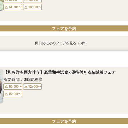
14:00〜
16:00〜
フェアを予約
フェアを予約
フェアを予約
フェアを予約
フェアを予約
フェアを予約
フェアを予約
同日のほかのフェアを見る（6件）
【初めての見学にオススメ】安心和婚相談×贅沢試食＆衣装見学
【6名～30名の少人数婚】挙式＆会食Newプラン誕生！無料試食付
【和も洋も両方叶う】豪華和牛試食×優待付き衣装見学フェア
【八幡宮＆KOTOWAが第一希望の方必見！】特別ご優待フェア
【気軽に90分】見学＊試食＊見積もり等選べる安心相談会♪
【タイパ重視！60分で完結◎】オンラインで会場案内＆相談会
所要時間：3時間程度
所要時間：3時間程度
所要時間：3時間程度
所要時間：3時間程度
所要時間：1時間30分程度
所要時間：1時間程度
【和も洋も両方叶う】豪華和牛試食×優待付き衣装試着フェア
9:00〜
9:00〜
9:00〜
9:00〜
9:00〜
9:30〜
10:00〜
10:00〜
10:00〜
10:00〜
10:00〜
10:00〜
所要時間：3時間程度
14:00〜
14:00〜
14:00〜
14:00〜
14:00〜
14:00〜
16:00〜
16:00〜
16:00〜
16:00〜
16:00〜
16:00〜
10:00〜
12:00〜
15:00〜
フェアを予約
フェアを予約
フェアを予約
フェアを予約
フェアを予約
フェアを予約
フェアを予約