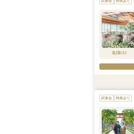
試食会
特典あり
8/7
8/7
8/7
(
(
(
金
金
金
)
)
)
8/8
(
土
)
試食会
試食会
試食会
試食会
試食会
特典あり
特典あり
特典あり
特典あり
特典あり
試食会
特典あり