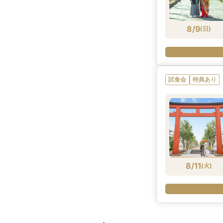
8/9
(
日
)
試食会
特典あり
8/11
(
火
)