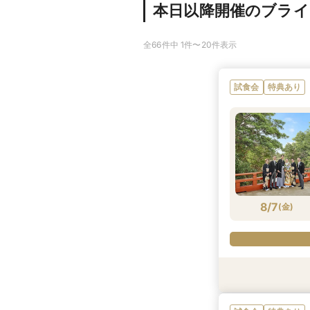
本日以降開催のブラ
全66件中 1件〜20件表示
試食会
特典あり
8/7
(
金
)
試食会
特典あり
試食会
特典あり
特典あり