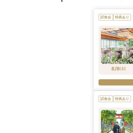
試食会
特典あり
8/8
(
土
)
試食会
特典あり