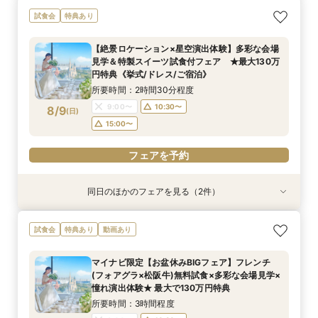
【しっかりお見積り比較×何でも相談】安心ブラ
【最短1ヶ月の準備OK☆】少人数ウエディング相
試食会
特典あり
イダル相談会 ★豪華特典付（挙式/ドレス/ご宿
談フェア（10名/57万円～）
泊）
所要時間：2時間30分程度
【絶景ロケーション×星空演出体験】多彩な会場
所要時間：2時間30分程度
11:00〜
15:00〜
見学＆特製スイーツ試食付フェア ★最大130万
11:00〜
13:00〜
8/8
8/8
円特典《挙式/ドレス/ご宿泊》
(
(
土
土
)
)
15:00〜
所要時間：2時間30分程度
フェアを予約
9:00〜
10:30〜
8/9
(
日
)
フェアを予約
15:00〜
フェアを予約
同日のほかのフェアを見る（2件）
試食会
試食会
特典あり
特典あり
【しっかりお見積り比較×何でも相談】安心ブラ
【最短1ヶ月の準備OK☆】少人数ウエディング相
試食会
特典あり
動画あり
イダル相談会 ★豪華特典付（挙式/ドレス/ご宿
談フェア（10名/57万円～）
泊）
所要時間：2時間30分程度
マイナビ限定【お盆休みBIGフェア】フレンチ
所要時間：2時間30分程度
11:00〜
15:00〜
(フォアグラ×松阪牛)無料試食×多彩な会場見学×
11:00〜
13:00〜
8/9
8/9
憧れ演出体験★ 最大で130万円特典
(
(
日
日
)
)
15:00〜
所要時間：3時間程度