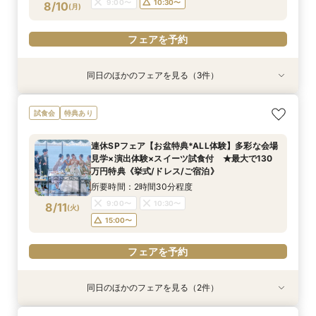
フェアを予約
9:00〜
10:30〜
8/10
(
月
)
フェアを予約
フェアを予約
同日のほかのフェアを見る（3件）
試食会
試食会
試食会
特典あり
特典あり
特典あり
連休SPフェア【お盆特典*ALL体験】多彩な会場
【しっかりお見積り比較×何でも相談】安心ブラ
【最短1ヶ月の準備OK☆】少人数ウエディング相
試食会
特典あり
見学×演出体験×スイーツ試食付 ★最大で130
イダル相談会 ★豪華特典付（挙式/ドレス/ご宿
談フェア（10名/57万円～）
万円特典《挙式/ドレス/ご宿泊》
泊）
所要時間：2時間30分程度
連休SPフェア【お盆特典*ALL体験】多彩な会場
所要時間：2時間30分程度
所要時間：2時間30分程度
11:00〜
15:00〜
見学×演出体験×スイーツ試食付 ★最大で130
11:00〜
9:00〜
10:30〜
13:00〜
8/10
8/10
8/10
万円特典《挙式/ドレス/ご宿泊》
(
(
(
月
月
月
)
)
)
15:00〜
15:00〜
所要時間：2時間30分程度
フェアを予約
9:00〜
10:30〜
8/11
(
火
)
フェアを予約
フェアを予約
15:00〜
フェアを予約
同日のほかのフェアを見る（2件）
試食会
試食会
特典あり
特典あり