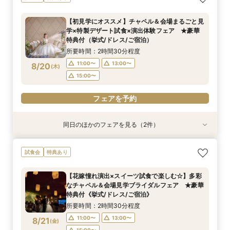
イダル相談会 ★豪華特典付（挙式/ドレス/ご宿
談フェア（10名/57万円～）
泊）
所要時間：2時間30分程度
【初見学にオススメ】チャペル＆会場まるごと見
所要時間：2時間30分程度
11:00〜
15:00〜
学×特製デザート試食×演出体験フェア ★豪華
11:00〜
13:00〜
8/17
8/17
特典付（挙式/ドレス/ご宿泊）
(
(
月
月
)
)
15:00〜
所要時間：2時間30分程度
フェアを予約
11:00〜
13:00〜
8/20
(
木
)
フェアを予約
15:00〜
フェアを予約
同日のほかのフェアを見る（2件）
試食会
試食会
特典あり
特典あり
【しっかりお見積り比較×何でも相談】安心ブラ
【最短1ヶ月の準備OK☆】少人数ウエディング相
試食会
特典あり
イダル相談会 ★豪華特典付（挙式/ドレス/ご宿
談フェア（10名/57万円～）
泊）
所要時間：2時間30分程度
【花嫁憧れ演出×スイーツ試食で楽しむ☆】多彩
所要時間：2時間30分程度
11:00〜
15:00〜
なチャペル＆会場見学ブライダルフェア ★豪華
11:00〜
13:00〜
8/20
8/20
特典付《挙式/ドレス/ご宿泊》
(
(
木
木
)
)
15:00〜
所要時間：2時間30分程度
フェアを予約
11:00〜
13:00〜
8/21
(
金
)
フェアを予約
15:00〜