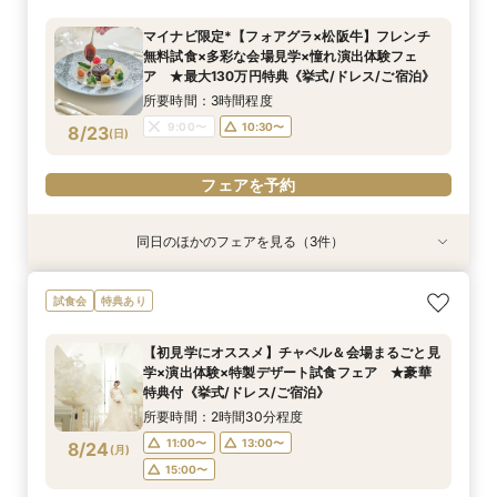
ア ★最大130万円特典《挙式/ドレス/ご宿泊》
泊）
所要時間：2時間30分程度
マイナビ限定*【フォアグラ×松阪牛】フレンチ
所要時間：2時間30分程度
所要時間：2時間30分程度
11:00〜
15:00〜
無料試食×多彩な会場見学×憧れ演出体験フェ
11:00〜
9:00〜
10:30〜
13:00〜
8/22
8/22
8/22
ア ★最大130万円特典《挙式/ドレス/ご宿泊》
(
(
(
土
土
土
)
)
)
15:00〜
15:00〜
所要時間：3時間程度
フェアを予約
9:00〜
10:30〜
8/23
(
日
)
フェアを予約
フェアを予約
フェアを予約
同日のほかのフェアを見る（3件）
試食会
試食会
試食会
特典あり
特典あり
特典あり
【絶景ロケーション×星空演出体験】多彩な会場
【しっかりお見積り比較×何でも相談】安心ブラ
【最短1ヶ月の準備OK☆】少人数ウエディング相
試食会
特典あり
見学＆特製スイーツ試食付フェア ★最大130万
イダル相談会 ★豪華特典付（挙式/ドレス/ご宿
談フェア（10名/57万円～）
円特典《挙式/ドレス/ご宿泊》
泊）
所要時間：2時間30分程度
【初見学にオススメ】チャペル＆会場まるごと見
所要時間：2時間30分程度
所要時間：2時間30分程度
11:00〜
15:00〜
学×演出体験×特製デザート試食フェア ★豪華
11:00〜
9:00〜
10:30〜
13:00〜
8/23
8/23
8/23
特典付《挙式/ドレス/ご宿泊》
(
(
(
日
日
日
)
)
)
15:00〜
15:00〜
所要時間：2時間30分程度
フェアを予約
11:00〜
13:00〜
8/24
(
月
)
フェアを予約
フェアを予約
15:00〜