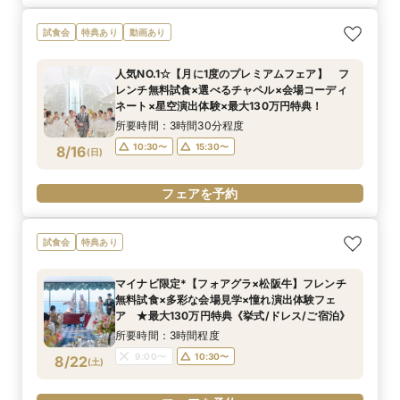
試食会
特典あり
動画あり
人気NO.1☆【月に1度のプレミアムフェア】 フ
レンチ無料試食×選べるチャペル×会場コーディ
ネート×星空演出体験×最大130万円特典！
所要時間：3時間30分程度
10:30〜
15:30〜
8/16
(
日
)
フェアを予約
試食会
特典あり
マイナビ限定*【フォアグラ×松阪牛】フレンチ
無料試食×多彩な会場見学×憧れ演出体験フェ
ア ★最大130万円特典《挙式/ドレス/ご宿泊》
所要時間：3時間程度
9:00〜
10:30〜
8/22
(
土
)