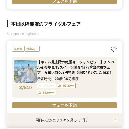
フェアを予約
本日以降開催のブライダルフェア
全65件中 1件〜20件表示
試食会
特典あり
【ホテル最上階の絶景オーシャンビュー】チャペ
ル＆会場見学/スイーツ試食/憧れ演出体験フェ
ア ★最大130万円特典《挙式/ドレス/ご宿泊》
所要時間：2時間30分程度
9:00〜
10:30〜
8/8
(
土
)
15:00〜
フェアを予約
同日のほかのフェアを見る（2件）
試食会
試食会
特典あり
特典あり