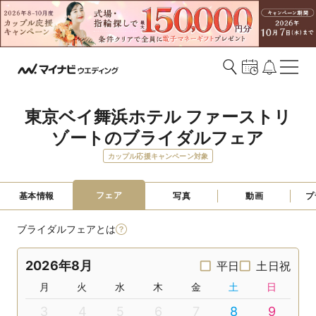
東京ベイ舞浜ホテル ファーストリ
ゾートのブライダルフェア
カップル応援キャンペーン対象
フェア
基本情報
写真
動画
プ
ブライダルフェアとは
2026年8月
平日
土日祝
月
火
水
木
金
土
日
3
4
5
6
7
8
9