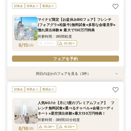
【しっかりお見積り比較×何でも相談】安心ブラ
【最短1ヶ月の準備OK☆】少人数ウエディング相
試食会
特典あり
動画あり
イダル相談会 ★豪華特典付（挙式/ドレス/ご宿
談フェア（10名/57万円～）
泊）
所要時間：2時間30分程度
マイナビ限定【お盆休みBIGフェア】フレンチ
所要時間：2時間30分程度
11:00〜
15:00〜
(フォアグラ×松阪牛)無料試食×多彩な会場見学×
11:00〜
13:00〜
8/14
8/14
憧れ演出体験★ 最大で130万円特典
(
(
金
金
)
)
15:00〜
所要時間：3時間程度
フェアを予約
9:00〜
10:30〜
8/15
(
土
)
フェアを予約
フェアを予約
同日のほかのフェアを見る（3件）
試食会
試食会
試食会
特典あり
特典あり
特典あり
連休SPフェア【お盆特典*ALL体験】多彩な会場
【しっかりお見積り比較×何でも相談】安心ブラ
【最短1ヶ月の準備OK☆】少人数ウエディング相
試食会
特典あり
動画あり
見学×演出体験×スイーツ試食付 ★最大で130
イダル相談会 ★豪華特典付（挙式/ドレス/ご宿
談フェア（10名/57万円～）
万円特典《挙式/ドレス/ご宿泊》
泊）
所要時間：2時間30分程度
人気NO.1☆【月に1度のプレミアムフェア】 フ
所要時間：2時間30分程度
所要時間：2時間30分程度
11:00〜
15:00〜
レンチ無料試食×選べるチャペル×会場コーディ
11:00〜
9:00〜
10:30〜
13:00〜
8/15
8/15
8/15
ネート×星空演出体験×最大130万円特典！
(
(
(
土
土
土
)
)
)
15:00〜
15:00〜
所要時間：3時間30分程度
フェアを予約
10:30〜
15:30〜
8/16
(
日
)