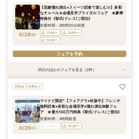
泊）
所要時間：2時間30分程度
【花嫁憧れ演出×スイーツ試食で楽しむ☆】多彩
所要時間：2時間30分程度
11:00〜
15:00〜
なチャペル＆会場見学ブライダルフェア ★豪華
11:00〜
13:00〜
8/27
8/27
特典付《挙式/ドレス/ご宿泊》
(
(
木
木
)
)
15:00〜
所要時間：2時間30分程度
フェアを予約
11:00〜
13:00〜
8/28
(
金
)
フェアを予約
15:00〜
フェアを予約
同日のほかのフェアを見る（2件）
試食会
試食会
特典あり
特典あり
【しっかりお見積り比較×何でも相談】安心ブラ
【最短1ヶ月の準備OK☆】少人数ウエディング相
試食会
特典あり
イダル相談会 ★豪華特典付（挙式/ドレス/ご宿
談フェア（10名/57万円～）
泊）
所要時間：2時間30分程度
マイナビ限定*【フォアグラ×松阪牛】フレンチ
所要時間：2時間30分程度
11:00〜
15:00〜
無料試食×多彩な会場見学×憧れ演出体験フェ
11:00〜
13:00〜
8/28
8/28
ア ★最大130万円特典《挙式/ドレス/ご宿泊》
(
(
金
金
)
)
15:00〜
所要時間：3時間程度
フェアを予約
9:00〜
10:30〜
8/29
(
土
)
フェアを予約