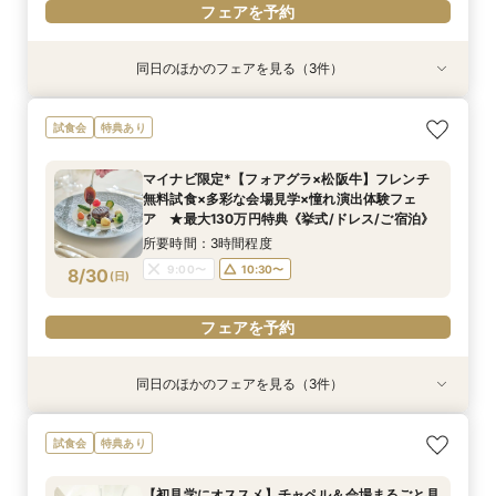
フェアを予約
同日のほかのフェアを見る（3件）
試食会
試食会
試食会
特典あり
特典あり
特典あり
【ホテル最上階の絶景オーシャンビュー】チャペ
【しっかりお見積り比較×何でも相談】安心ブラ
【最短1ヶ月の準備OK☆】少人数ウエディング相
試食会
特典あり
ル＆会場見学/スイーツ試食/憧れ演出体験フェ
イダル相談会 ★豪華特典付（挙式/ドレス/ご宿
談フェア（10名/57万円～）
ア ★最大130万円特典《挙式/ドレス/ご宿泊》
泊）
所要時間：2時間30分程度
マイナビ限定*【フォアグラ×松阪牛】フレンチ
所要時間：2時間30分程度
所要時間：2時間30分程度
11:00〜
15:00〜
無料試食×多彩な会場見学×憧れ演出体験フェ
11:00〜
9:00〜
10:30〜
13:00〜
8/29
8/29
8/29
ア ★最大130万円特典《挙式/ドレス/ご宿泊》
(
(
(
土
土
土
)
)
)
15:00〜
15:00〜
所要時間：3時間程度
フェアを予約
9:00〜
10:30〜
8/30
(
日
)
フェアを予約
フェアを予約
フェアを予約
同日のほかのフェアを見る（3件）
試食会
試食会
試食会
特典あり
特典あり
特典あり
【絶景ロケーション×星空演出体験】多彩な会場
【しっかりお見積り比較×何でも相談】安心ブラ
【最短1ヶ月の準備OK☆】少人数ウエディング相
試食会
特典あり
見学＆特製スイーツ試食付フェア ★最大130万
イダル相談会 ★豪華特典付（挙式/ドレス/ご宿
談フェア（10名/57万円～）
円特典《挙式/ドレス/ご宿泊》
泊）
所要時間：2時間30分程度
【初見学にオススメ】チャペル＆会場まるごと見