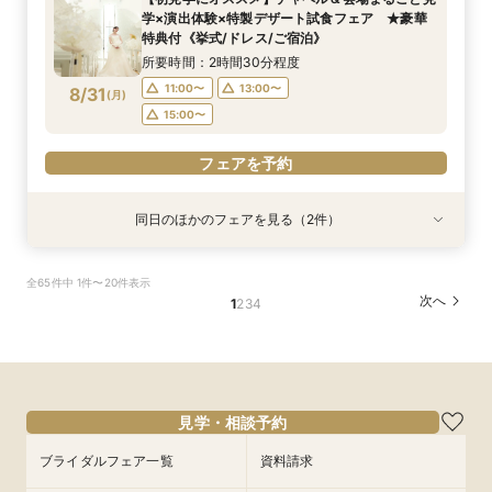
所要時間：2時間30分程度
所要時間：2時間30分程度
11:00〜
15:00〜
学×演出体験×特製デザート試食フェア ★豪華
11:00〜
9:00〜
10:30〜
13:00〜
8/30
8/30
8/30
特典付《挙式/ドレス/ご宿泊》
(
(
(
日
日
日
)
)
)
15:00〜
15:00〜
所要時間：2時間30分程度
フェアを予約
11:00〜
13:00〜
8/31
(
月
)
フェアを予約
フェアを予約
15:00〜
フェアを予約
同日のほかのフェアを見る（2件）
試食会
試食会
特典あり
特典あり
【しっかりお見積り比較×何でも相談】安心ブラ
【最短1ヶ月の準備OK☆】少人数ウエディング相
全65件中 1件〜20件表示
イダル相談会 ★豪華特典付（挙式/ドレス/ご宿
談フェア（10名/57万円～）
次へ
1
2
3
4
泊）
所要時間：2時間30分程度
所要時間：2時間30分程度
11:00〜
15:00〜
11:00〜
13:00〜
8/31
8/31
(
(
月
月
)
)
15:00〜
フェアを予約
見学・相談予約
フェアを予約
ブライダルフェア一覧
資料請求