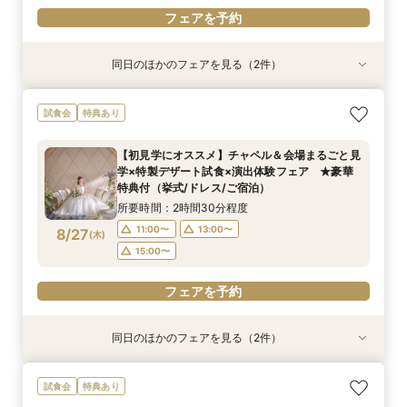
フェアを予約
同日のほかのフェアを見る（2件）
試食会
試食会
特典あり
特典あり
【しっかりお見積り比較×何でも相談】安心ブラ
【最短1ヶ月の準備OK☆】少人数ウエディング相
試食会
特典あり
イダル相談会 ★豪華特典付（挙式/ドレス/ご宿
談フェア（10名/57万円～）
泊）
所要時間：2時間30分程度
【初見学にオススメ】チャペル＆会場まるごと見
所要時間：2時間30分程度
11:00〜
15:00〜
学×特製デザート試食×演出体験フェア ★豪華
11:00〜
13:00〜
8/24
8/24
特典付（挙式/ドレス/ご宿泊）
(
(
月
月
)
)
15:00〜
所要時間：2時間30分程度
フェアを予約
11:00〜
13:00〜
8/27
(
木
)
フェアを予約
15:00〜
フェアを予約
同日のほかのフェアを見る（2件）
試食会
試食会
特典あり
特典あり
【しっかりお見積り比較×何でも相談】安心ブラ
【最短1ヶ月の準備OK☆】少人数ウエディング相
試食会
特典あり
イダル相談会 ★豪華特典付（挙式/ドレス/ご宿
談フェア（10名/57万円～）