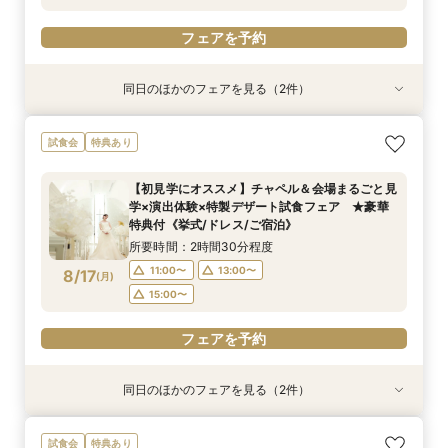
フェアを予約
フェアを予約
フェアを予約
同日のほかのフェアを見る（2件）
試食会
試食会
特典あり
特典あり
【しっかりお見積り比較×何でも相談】安心ブラ
【最短1ヶ月の準備OK☆】少人数ウエディング相
試食会
特典あり
イダル相談会 ★豪華特典付（挙式/ドレス/ご宿
談フェア（10名/57万円～）
泊）
所要時間：2時間30分程度
【初見学にオススメ】チャペル＆会場まるごと見
所要時間：2時間30分程度
11:00〜
15:00〜
学×演出体験×特製デザート試食フェア ★豪華
11:00〜
13:00〜
8/16
8/16
特典付《挙式/ドレス/ご宿泊》
(
(
日
日
)
)
15:00〜
所要時間：2時間30分程度
フェアを予約
11:00〜
13:00〜
8/17
(
月
)
フェアを予約
15:00〜
フェアを予約
同日のほかのフェアを見る（2件）
試食会
試食会
特典あり
特典あり
【しっかりお見積り比較×何でも相談】安心ブラ
【最短1ヶ月の準備OK☆】少人数ウエディング相
試食会
特典あり