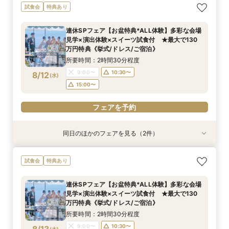
【しっかりお見積り比較×何でも相談】安心ブラ
【最短1ヶ月の準備OK☆】少人数ウエディング相
試食会
特典あり
イダル相談会 ★豪華特典付（挙式/ドレス/ご宿
談フェア（10名/57万円～）
泊）
所要時間：2時間30分程度
連休SPフェア【お盆特典*ALL体験】多彩な会場
所要時間：2時間30分程度
11:00〜
15:00〜
見学×演出体験×スイーツ試食付 ★最大で130
11:00〜
13:00〜
8/11
8/11
万円特典《挙式/ドレス/ご宿泊》
(
(
火
火
)
)
15:00〜
所要時間：2時間30分程度
フェアを予約
9:00〜
10:30〜
8/12
(
水
)
フェアを予約
15:00〜
フェアを予約
同日のほかのフェアを見る（2件）
試食会
試食会
特典あり
特典あり
【しっかりお見積り比較×何でも相談】安心ブラ
【最短1ヶ月の準備OK☆】少人数ウエディング相
試食会
特典あり
イダル相談会 ★豪華特典付（挙式/ドレス/ご宿
談フェア（10名/57万円～）
泊）
所要時間：2時間30分程度
連休SPフェア【お盆特典*ALL体験】多彩な会場
所要時間：2時間30分程度
11:00〜
15:00〜
見学×演出体験×スイーツ試食付 ★最大で130
11:00〜
13:00〜
8/12
8/12
万円特典《挙式/ドレス/ご宿泊》
(
(
水
水
)
)
15:00〜
所要時間：2時間30分程度
フェアを予約
9:00〜
10:30〜
(
木
)