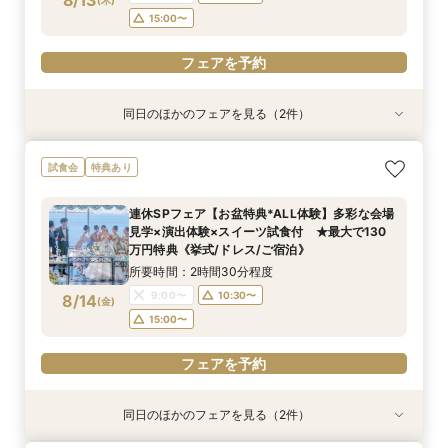
8/13
フェアを予約
15:00〜
フェアを予約
同日のほかのフェアを見る（2件）
試食会
試食会
特典あり
特典あり
【しっかりお見積り比較×何でも相談】安心ブラ
【最短1ヶ月の準備OK☆】少人数ウエディング相
試食会
特典あり
イダル相談会 ★豪華特典付（挙式/ドレス/ご宿
談フェア（10名/57万円～）
泊）
所要時間：2時間30分程度
連休SPフェア【お盆特典*ALL体験】多彩な会場
所要時間：2時間30分程度
11:00〜
15:00〜
見学×演出体験×スイーツ試食付 ★最大で130
11:00〜
13:00〜
8/13
8/13
万円特典《挙式/ドレス/ご宿泊》
(
(
木
木
)
)
15:00〜
所要時間：2時間30分程度
フェアを予約
9:00〜
10:30〜
8/14
(
金
)
フェアを予約
15:00〜
フェアを予約
同日のほかのフェアを見る（2件）
試食会
試食会
特典あり
特典あり