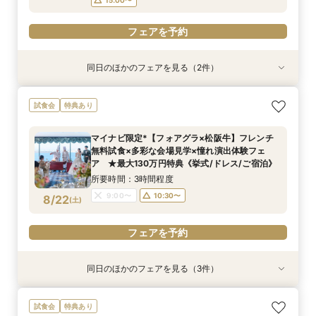
フェアを予約
同日のほかのフェアを見る（2件）
試食会
試食会
特典あり
特典あり
【しっかりお見積り比較×何でも相談】安心ブラ
【最短1ヶ月の準備OK☆】少人数ウエディング相
試食会
特典あり
イダル相談会 ★豪華特典付（挙式/ドレス/ご宿
談フェア（10名/57万円～）
泊）
所要時間：2時間30分程度
マイナビ限定*【フォアグラ×松阪牛】フレンチ
所要時間：2時間30分程度
11:00〜
15:00〜
無料試食×多彩な会場見学×憧れ演出体験フェ
11:00〜
13:00〜
8/21
8/21
ア ★最大130万円特典《挙式/ドレス/ご宿泊》
(
(
金
金
)
)
15:00〜
所要時間：3時間程度
フェアを予約
9:00〜
10:30〜
8/22
(
土
)
フェアを予約
フェアを予約
同日のほかのフェアを見る（3件）
試食会
試食会
試食会
特典あり
特典あり
特典あり
【ホテル最上階の絶景オーシャンビュー】チャペ
【しっかりお見積り比較×何でも相談】安心ブラ
【最短1ヶ月の準備OK☆】少人数ウエディング相
試食会
特典あり
ル＆会場見学/スイーツ試食/憧れ演出体験フェ
イダル相談会 ★豪華特典付（挙式/ドレス/ご宿
談フェア（10名/57万円～）