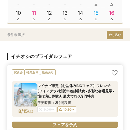
10
11
12
13
14
15
16
条件未選択
絞り込む
イチオシのブライダルフェア
試食会
特典あり
動画あり
マイナビ限定【お盆休みBIGフェア】フレンチ
(フォアグラ×松阪牛)無料試食×多彩な会場見学×
憧れ演出体験★ 最大で130万円特典
所要時間：3時間程度
9:00〜
10:30〜
8/15
(
土
)
フェアを予約