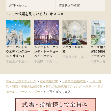
お問い合わせ
空き状況の確認
この式場を見ている人にオススメ
アートグレイス
シェラトン・グラ
アニヴェルセル
ニーズ柏 by T
ウエディングコー
ンデ・トーキョー
柏
WEDDING(旧
スト 東京ベイ
ベイ・ホテル
アーセンティ
千葉県／柏・成
賓館 柏)
千葉県／千葉・舞
千葉県／千葉・舞
田・房総・その他
千葉県／柏・
浜・浦安・幕張
浜・浦安・幕張
田・房総・そ
マイナビウエディング
>
結婚式場TOP
>
千葉県の結婚式場
>
千葉・舞
浜・浦安・幕張の結婚式場
>
舞浜の結婚式場ランキング
>
東京ベイ舞浜
ホテル ファーストリゾート
>
ブライダルフェア