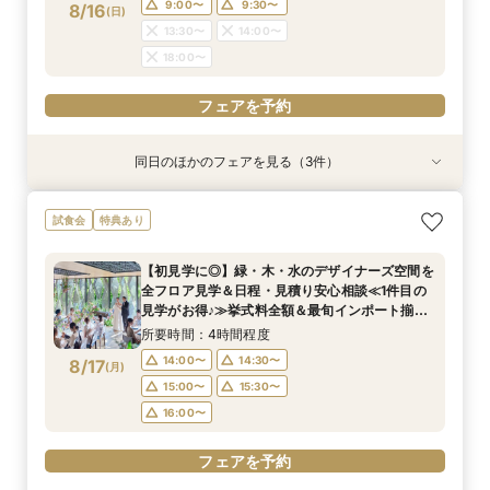
17:00〜
9:00〜
9:30〜
8/16
(
日
)
フェアを予約
13:30〜
14:00〜
フェアを予約
18:00〜
フェアを予約
同日のほかのフェアを見る（3件）
試食会
特典あり
試食会
特典あり
特典あり
【料理重視の方に大好評】特選牛や真鯛の贅沢試
【自宅・スマホでオンライン相談会】Webで会場
【90分クイック相談】まずは情報収集◎デザイ
試食会
特典あり
食＆自然光*緑溢れるチャペル体験《ギフト券2
見学&お気軽相談◆後日使える豪華試食&レスト
ナーズ邸宅ゆっくり内覧＆不安解消*なんでも相
万付》
ランチケット付
談会
【初見学に◎】緑・木・水のデザイナーズ空間を
所要時間：4時間程度
所要時間：40分程度
所要時間：1時間30分程度
全フロア見学＆日程・見積り安心相談≪1件目の
11:00〜
9:00〜
9:00〜
13:00〜
9:30〜
9:30〜
8/16
8/16
8/16
見学がお得♪≫挙式料全額＆最旬インポート揃う
(
(
(
日
日
日
)
)
)
衣装から30万プレゼント
14:00〜
14:00〜
13:30〜
14:00〜
15:00〜
14:30〜
所要時間：4時間程度
17:00〜
14:00〜
14:30〜
8/17
(
月
)
フェアを予約
フェアを予約
15:00〜
15:30〜
フェアを予約
16:00〜
フェアを予約