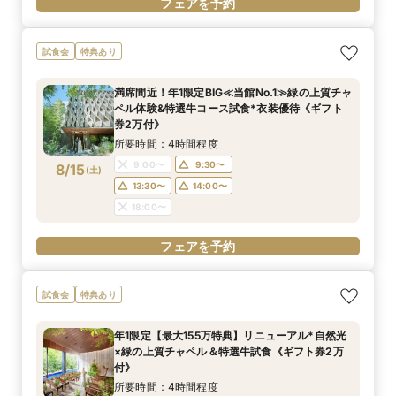
フェアを予約
試食会
特典あり
満席間近！年1限定BIG≪当館No.1≫緑の上質チャ
ペル体験&特選牛コース試食*衣装優待《ギフト
券2万付》
所要時間：4時間程度
9:00〜
9:30〜
8/15
(
土
)
13:30〜
14:00〜
18:00〜
フェアを予約
試食会
特典あり
年1限定【最大155万特典】リニューアル*自然光
×緑の上質チャペル＆特選牛試食《ギフト券2万
付》
所要時間：4時間程度