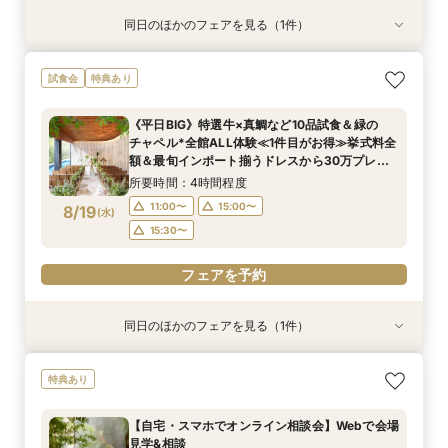
同日のほかのフェアを見る（1件）
特典あり
【自宅・スマホでオンライン相談会】Webで会場
試食会
特典あり
見学&相談
所要時間：40分程度
《平日BIG》特選牛×真鯛など10品試食＆緑の
11:00〜
13:00〜
チャペル*全館ALL体験≪1件目がお得≫挙式料全
8/17
額＆最旬インポート揃うドレスから30万プレゼ
(
月
)
14:00〜
15:00〜
ント
所要時間：4時間程度
17:00〜
11:00〜
15:00〜
8/19
(
水
)
フェアを予約
15:30〜
フェアを予約
同日のほかのフェアを見る（1件）
特典あり
【自宅・スマホでオンライン相談会】Webで会場
特典あり
見学&相談
所要時間：40分程度
【自宅・スマホでオンライン相談会】Webで会場
11:00〜
13:00〜
見学&相談