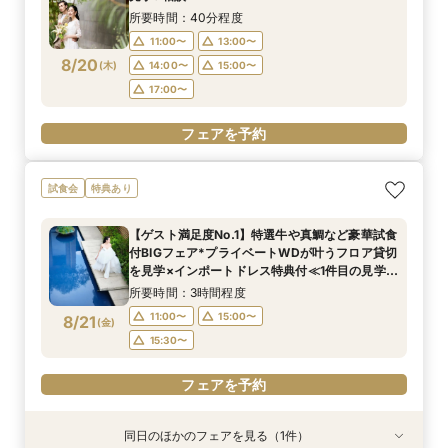
8/19
(
水
)
14:00〜
15:00〜
所要時間：40分程度
17:00〜
11:00〜
13:00〜
8/20
(
木
)
14:00〜
15:00〜
フェアを予約
17:00〜
フェアを予約
試食会
特典あり
【ゲスト満足度No.1】特選牛や真鯛など豪華試食
付BIGフェア*プライベートWDが叶うフロア貸切
を見学×インポートドレス特典付≪1件目の見学が
お得≫挙式料全額＆最旬衣装から30万プレゼン
所要時間：3時間程度
ト
11:00〜
15:00〜
8/21
(
金
)
15:30〜
フェアを予約
同日のほかのフェアを見る（1件）
特典あり