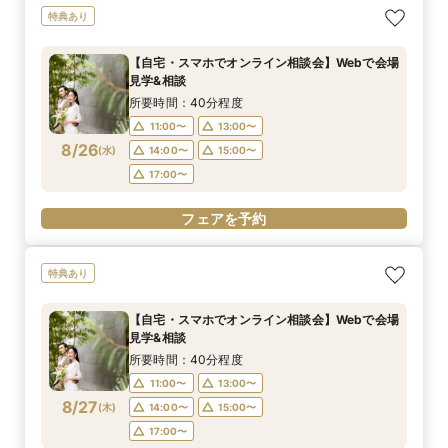
特典あり
【自宅・スマホでオンライン相談会】Webで会場
見学&相談
所要時間：40分程度
11:00〜
13:00〜
8/26
(
水
)
14:00〜
15:00〜
17:00〜
フェアを予約
特典あり
【自宅・スマホでオンライン相談会】Webで会場
見学&相談
所要時間：40分程度
11:00〜
13:00〜
8/27
(
木
)
14:00〜
15:00〜
17:00〜