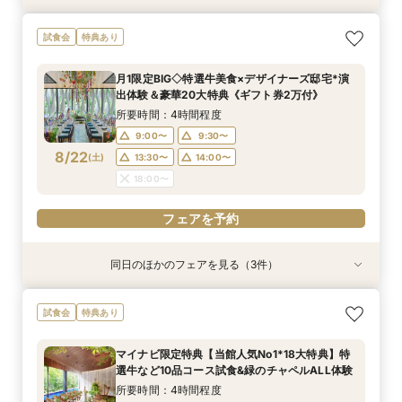
【自宅・スマホでオンライン相談会】Webで会場
試食会
特典あり
見学&相談
所要時間：40分程度
月1限定BIG◇特選牛美食×デザイナーズ邸宅*演
11:00〜
13:00〜
出体験＆豪華20大特典《ギフト券2万付》
8/21
(
金
)
14:00〜
15:00〜
所要時間：4時間程度
17:00〜
9:00〜
9:30〜
8/22
(
土
)
13:30〜
14:00〜
フェアを予約
18:00〜
フェアを予約
同日のほかのフェアを見る（3件）
特典あり
試食会
試食会
特典あり
特典あり
【自宅・スマホでオンライン相談会】Webで会場
【90分クイック相談】まずは情報収集◎デザイ
【初めての方におすすめ】特選牛の豪華試食＆デ
試食会
特典あり
見学&お気軽相談◆後日使える豪華試食&レスト
ナーズ邸宅ゆっくり内覧＆不安解消*なんでも相
ザイナーズ邸宅見学◇なんでも相談会《ギフト券
ランチケット付
談会
2万付》
マイナビ限定特典【当館人気No1*18大特典】特
所要時間：40分程度
所要時間：1時間30分程度
所要時間：4時間程度
選牛など10品コース試食&緑のチャペルALL体験
11:00〜
9:00〜
9:00〜
13:00〜
9:30〜
9:30〜
8/22
8/22
8/22
(
(
(
土
土
土
)
)
)
所要時間：4時間程度