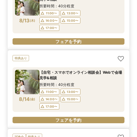
所要時間：40分程度
11:00〜
13:00〜
8/13
(
木
)
14:00〜
15:00〜
17:00〜
フェアを予約
特典あり
【自宅・スマホでオンライン相談会】Webで会場
見学&相談
所要時間：40分程度
11:00〜
13:00〜
8/14
(
金
)
14:00〜
15:00〜
17:00〜
フェアを予約
試食会
特典あり