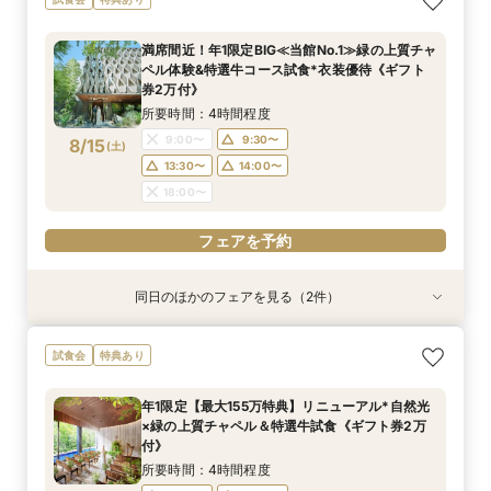
満席間近！年1限定BIG≪当館No.1≫緑の上質チャ
ペル体験&特選牛コース試食*衣装優待《ギフト
券2万付》
所要時間：4時間程度
9:00〜
9:30〜
8/15
(
土
)
13:30〜
14:00〜
18:00〜
フェアを予約
同日のほかのフェアを見る（2件）
特典あり
試食会
特典あり
【自宅・スマホでオンライン相談会】Webで会場
【初めての方におすすめ】特選牛の豪華試食＆デ
試食会
特典あり
見学&お気軽相談◆後日使える豪華試食&レスト
ザイナーズ邸宅見学◇なんでも相談会《ギフト券
ランチケット付
2万付》
年1限定【最大155万特典】リニューアル*自然光
所要時間：40分程度
所要時間：4時間程度
×緑の上質チャペル＆特選牛試食《ギフト券2万
11:00〜
9:00〜
13:00〜
9:30〜
8/15
8/15
付》
(
(
土
土
)
)
14:00〜
13:30〜
14:00〜
15:00〜
所要時間：4時間程度