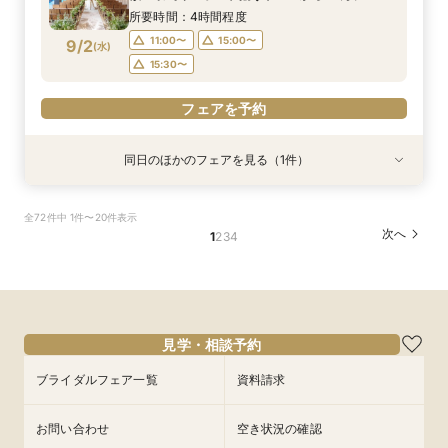
ント
所要時間：4時間程度
11:00〜
15:00〜
9/2
(
水
)
15:30〜
フェアを予約
同日のほかのフェアを見る（1件）
特典あり
【自宅・スマホでオンライン相談会】Webで会場
全72件中 1件〜20件表示
見学&相談
次へ
1
2
3
4
所要時間：40分程度
11:00〜
13:00〜
9/2
(
水
)
14:00〜
15:00〜
17:00〜
見学・相談予約
フェアを予約
ブライダルフェア一覧
資料請求
お問い合わせ
空き状況の確認