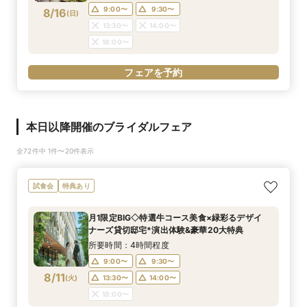
9:00〜
9:30〜
8/16
(
日
)
13:30〜
14:00〜
18:00〜
フェアを予約
本日以降開催のブライダルフェア
全72件中 1件〜20件表示
試食会
特典あり
月1限定BIG◇特選牛コース美食×緑彩るデザイ
ナーズ貸切邸宅*演出体験&豪華20大特典
所要時間：4時間程度
9:00〜
9:30〜
8/11
(
火
)
13:30〜
14:00〜
18:00〜