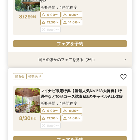
8/28
付》
(
金
)
14:00〜
15:00〜
所要時間：4時間程度
17:00〜
9:00〜
9:30〜
8/29
(
土
)
フェアを予約
13:30〜
14:00〜
18:00〜
フェアを予約
同日のほかのフェアを見る（3件）
特典あり
試食会
試食会
特典あり
特典あり
【自宅・スマホでオンライン相談会】Webで会場
【90分クイック相談】まずは情報収集◎デザイ
【初めての方におすすめ】特選牛の豪華試食＆デ
試食会
特典あり
見学&お気軽相談◆後日使える豪華試食&レスト
ナーズ邸宅ゆっくり内覧＆不安解消*なんでも相
ザイナーズ邸宅見学◇なんでも相談会《ギフト券
ランチケット付
談会
2万付》
マイナビ限定特典【当館人気No1*18大特典】特
所要時間：40分程度
所要時間：1時間30分程度
所要時間：4時間程度
選牛など10品コース試食&緑のチャペルALL体験
11:00〜
9:00〜
9:00〜
13:00〜
9:30〜
9:30〜
8/29
8/29
8/29
(
(
(
土
土
土
)
)
)
所要時間：4時間程度
14:00〜
14:00〜
13:30〜
14:00〜
15:00〜
14:30〜
9:00〜
9:30〜
17:00〜
8/30
(
日
)
13:30〜
14:00〜
フェアを予約
フェアを予約
18:00〜
フェアを予約
フェアを予約