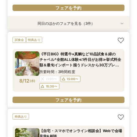
フェアを予約
同日のほかのフェアを見る（3件）
試食会
特典あり
試食会
特典あり
特典あり
【料理重視の方に大好評】特選牛や真鯛の贅沢試
【自宅・スマホでオンライン相談会】Webで会場
【90分クイック相談】まずは情報収集◎デザイ
試食会
特典あり
食＆自然光*緑溢れるチャペル体験《ギフト券2
見学&お気軽相談◆後日使える豪華試食&レスト
ナーズ邸宅ゆっくり内覧＆不安解消*なんでも相
万付》
ランチケット付
談会
《平日BIG》特選牛×真鯛など10品試食＆緑の
所要時間：4時間程度
所要時間：40分程度
所要時間：1時間30分程度
チャペル*全館ALL体験≪1件目がお得≫挙式料全
11:00〜
9:00〜
9:00〜
13:00〜
9:30〜
9:30〜
8/11
8/11
8/11
額＆最旬インポート揃うドレスから30万プレゼ
(
(
(
火
火
火
)
)
)
ント
14:00〜
14:00〜
13:30〜
14:00〜
15:00〜
14:30〜
所要時間：3時間程度
17:00〜
11:00〜
15:00〜
8/12
(
水
)
フェアを予約
フェアを予約
15:30〜
フェアを予約
フェアを予約
特典あり
【自宅・スマホでオンライン相談会】Webで会場
見学&相談