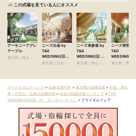
この式場を見ている人にオススメ
アーモニーアグレ
ニーズ白金 by
ニーズ表参道 by
ニーズ神宮前 b
アーブル
T&G
T&G
T&G
WEDDING(旧
WEDDING(旧 表
WEDDING(旧
東京都／青山・表
アーフェリーク白
参道TERRACE)
ルモニーソル
参道・渋谷・原宿
東京都／白金・恵
東京都／青山・表
東京都／青山
金)
表参道)
比寿・代官山・広
参道・渋谷・原宿
参道・渋谷・
尾
マイナビウエディング
>
結婚式場TOP
>
東京都の結婚式場
>
白金・恵比
寿・代官山・広尾の結婚式場
>
白金の結婚式場ランキング
>
THE
TENDER HOUSE（ザ テンダーハウス）
>
ブライダルフェア