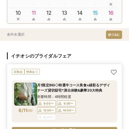
10
11
12
13
14
15
16
条件未選択
絞り込む
イチオシのブライダルフェア
試食会
特典あり
月1限定BIG◇特選牛コース美食×緑彩るデザイ
ナーズ貸切邸宅*演出体験&豪華20大特典
所要時間：4時間程度
9:00〜
9:30〜
8/11
(
火
)
13:30〜
14:00〜
18:00〜