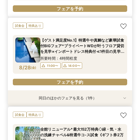
フェアを予約
試食会
特典あり
【ゲスト満足度No.1】特選牛や真鯛など豪華試食
付BIGフェア*プライベートWDが叶うフロア貸切
を見学×インポートドレス特典付≪1件目の見学が
お得≫挙式料全額＆最旬衣装から30万プレゼン
所要時間：4時間程度
ト
11:00〜
14:00〜
8/28
(
金
)
フェアを予約
同日のほかのフェアを見る（1件）
特典あり
【自宅・スマホでオンライン相談会】Webで会場
試食会
特典あり
見学&相談
所要時間：40分程度
全館リニューアル*最大152万特典◇緑・気・水
11:00〜
13:00〜
の洗練チャペル&特選牛コ-ス試食《ギフト券2万