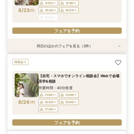
14:00〜
14:00〜
13:30〜
14:00〜
15:00〜
14:30〜
9:00〜
9:30〜
17:00〜
8/23
(
日
)
13:30〜
14:00〜
フェアを予約
フェアを予約
18:00〜
フェアを予約
フェアを予約
同日のほかのフェアを見る（3件）
試食会
特典あり
試食会
特典あり
特典あり
【料理重視の方に大好評】特選牛や真鯛の贅沢試
【自宅・スマホでオンライン相談会】Webで会場
【90分クイック相談】まずは情報収集◎デザイ
特典あり
食＆自然光*緑溢れるチャペル体験《ギフト券2
見学&お気軽相談◆後日使える豪華試食&レスト
ナーズ邸宅ゆっくり内覧＆不安解消*なんでも相
万付》
ランチケット付
談会
【自宅・スマホでオンライン相談会】Webで会場
所要時間：4時間程度
所要時間：40分程度
所要時間：1時間30分程度
見学&相談
11:00〜
9:00〜
9:00〜
13:00〜
9:30〜
9:30〜
8/23
8/23
8/23
(
(
(
日
日
日
)
)
)
所要時間：40分程度
14:00〜
14:00〜
13:30〜
14:00〜
15:00〜
14:30〜
11:00〜
13:00〜
17:00〜
8/24
(
月
)
14:00〜
15:00〜
フェアを予約
フェアを予約
17:00〜
フェアを予約
フェアを予約