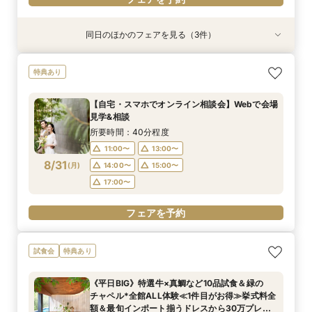
同日のほかのフェアを見る（3件）
試食会
特典あり
試食会
特典あり
特典あり
【料理重視の方に大好評】特選牛や真鯛の贅沢試
【自宅・スマホでオンライン相談会】Webで会場
【90分クイック相談】まずは情報収集◎デザイ
特典あり
食＆自然光*緑溢れるチャペル体験《ギフト券2
見学&お気軽相談◆後日使える豪華試食&レスト
ナーズ邸宅ゆっくり内覧＆不安解消*なんでも相
万付》
ランチケット付
談会
【自宅・スマホでオンライン相談会】Webで会場
所要時間：4時間程度
所要時間：40分程度
所要時間：1時間30分程度
見学&相談
11:00〜
9:00〜
9:00〜
13:00〜
9:30〜
9:30〜
8/30
8/30
8/30
(
(
(
日
日
日
)
)
)
所要時間：40分程度
14:00〜
14:00〜
13:30〜
14:00〜
15:00〜
14:30〜
11:00〜
13:00〜
17:00〜
8/31
(
月
)
14:00〜
15:00〜
フェアを予約
フェアを予約
17:00〜
フェアを予約
フェアを予約
試食会
特典あり
《平日BIG》特選牛×真鯛など10品試食＆緑の
チャペル*全館ALL体験≪1件目がお得≫挙式料全
額＆最旬インポート揃うドレスから30万プレゼ