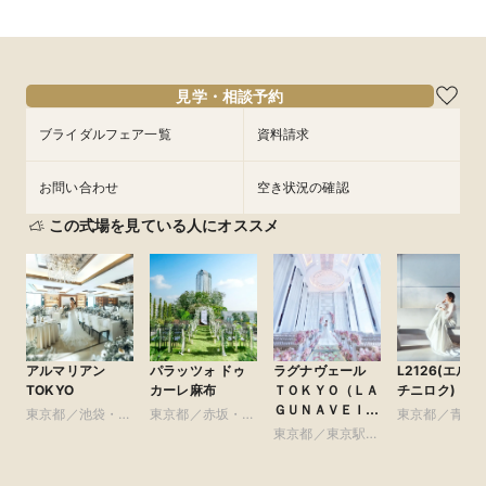
見学・相談予約
ブライダルフェア一覧
資料請求
お問い合わせ
空き状況の確認
この式場を見ている人にオススメ
アルマリアン
パラッツォ ドゥ
ラグナヴェール
L2126(エルニ
TOKYO
カーレ麻布
ＴＯＫＹＯ（ＬＡ
チニロク)
ＧＵＮＡＶＥＩＬ
東京都／池袋・練
東京都／赤坂・六
東京都／青山
ＴＯＫＹＯ）
馬・文京・板橋
本木・麻布
東京都／東京駅・
参道・渋谷・
皇居周辺