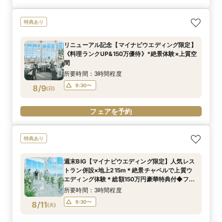
特典あり
リニューアル記念【マイナビウエディング限定】
《料理ランクUP&150万優待》*絶景体験×上質空
間
所要時間：3時間程度
9:30〜
8/9
(
日
)
フェアを予約
特典あり
週末BIG【マイナビウエディング限定】人気レス
トラン併設×地上215m＊絶景チャペルで上質ウ
エディング体験＊総額150万円豪華特典付◆フェ
ア
所要時間：3時間程度
9:30〜
8/11
(
火
)