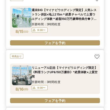
週末BIG【マイナビウエディング限定】人気レス
トラン併設×地上215m＊絶景チャペルで上質ウ
エディング体験＊総額150万円豪華特典付◆フェ
ア
所要時間：3時間程度
9:30〜
8/15
(
土
)
フェアを予約
特典あり
リニューアル記念【マイナビウエディング限定】
《料理ランクUP&150万優待》*絶景体験×上質空
間
所要時間：3時間程度
9:30〜
8/16
(
日
)
フェアを予約