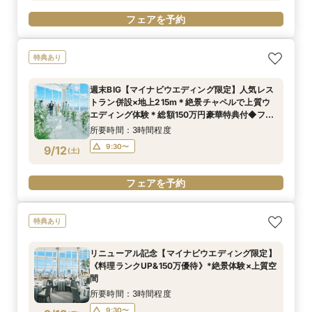
フェアを予約
特典あり
週末BIG【マイナビウエディング限定】人気レス
トラン併設×地上215m＊絶景チャペルで上質ウ
エディング体験＊総額150万円豪華特典付◆フェ
ア
所要時間：3時間程度
9:30〜
9/12
(
土
)
フェアを予約
特典あり
リニューアル記念【マイナビウエディング限定】
《料理ランクUP&150万優待》*絶景体験×上質空
間
所要時間：3時間程度
9:30〜