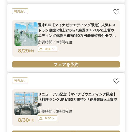
特典あり
週末BIG【マイナビウエディング限定】人気レス
トラン併設×地上215m＊絶景チャペルで上質ウ
エディング体験＊総額150万円豪華特典付◆フェ
ア
所要時間：3時間程度
9:30〜
8/29
(
土
)
フェアを予約
特典あり
リニューアル記念【マイナビウエディング限定】
《料理ランクUP&150万優待》*絶景体験×上質空
間
所要時間：3時間程度
9:30〜
8/30
(
日
)