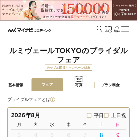
ルミヴェールTOKYOのブライダル
フェア
カップル応援キャンペーン対象
フェア
基本情報
写真
プラン料金
ブライダルフェアとは
2026年8月
平日
土日祝
月
火
水
木
金
土
日
3
4
5
6
7
8
9