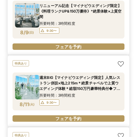
リニューアル記念【マイナビウエディング限定】
《料理ランクUP&150万優待》*絶景体験×上質空
間
所要時間：3時間程度
9:30〜
8/9
(
日
)
フェアを予約
特典あり
週末BIG【マイナビウエディング限定】人気レス
トラン併設×地上215m＊絶景チャペルで上質ウ
エディング体験＊総額150万円豪華特典付◆フェ
ア
所要時間：3時間程度
9:30〜
8/11
(
火
)
フェアを予約
特典あり