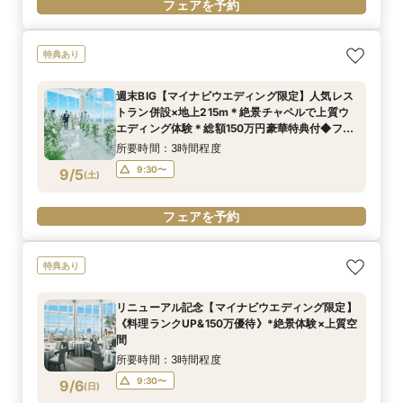
フェアを予約
特典あり
週末BIG【マイナビウエディング限定】人気レス
トラン併設×地上215m＊絶景チャペルで上質ウ
エディング体験＊総額150万円豪華特典付◆フェ
ア
所要時間：3時間程度
9:30〜
9/5
(
土
)
フェアを予約
特典あり
リニューアル記念【マイナビウエディング限定】
《料理ランクUP&150万優待》*絶景体験×上質空
間
所要時間：3時間程度
9:30〜
9/6
(
日
)