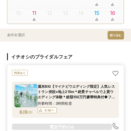
10
11
12
13
14
15
16
条件未選択
絞り込む
イチオシのブライダルフェア
特典あり
週末BIG【マイナビウエディング限定】人気レス
トラン併設×地上215m＊絶景チャペルで上質ウ
エディング体験＊総額150万円豪華特典付◆フェ
ア
所要時間：3時間程度
9:30〜
8/8
(
土
)
電話予約のみ