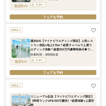
9:30〜
9/20
(
日
)
フェアを予約
特典あり
週末BIG【マイナビウエディング限定】人気レス
トラン併設×地上215m＊絶景チャペルで上質ウ
エディング体験＊総額150万円豪華特典付◆フェ
ア
所要時間：3時間程度
9:30〜
9/21
(
月
)
フェアを予約
特典あり
リニューアル記念【マイナビウエディング限定】
《料理ランクUP&150万優待》*絶景体験×上質空
間