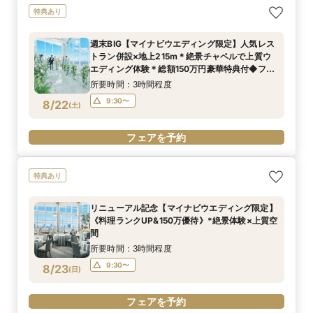
特典あり
週末BIG【マイナビウエディング限定】人気レス
トラン併設×地上215m＊絶景チャペルで上質ウ
エディング体験＊総額150万円豪華特典付◆フェ
ア
所要時間：3時間程度
9:30〜
8/22
(
土
)
フェアを予約
特典あり
リニューアル記念【マイナビウエディング限定】
《料理ランクUP&150万優待》*絶景体験×上質空
間
所要時間：3時間程度
9:30〜
8/23
(
日
)
フェアを予約