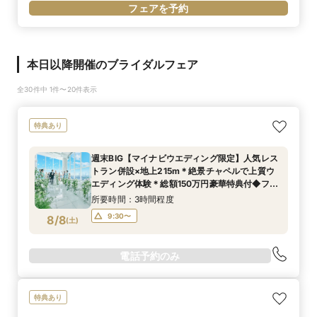
フェアを予約
本日以降開催のブライダルフェア
全30件中 1件〜20件表示
特典あり
週末BIG【マイナビウエディング限定】人気レス
トラン併設×地上215m＊絶景チャペルで上質ウ
エディング体験＊総額150万円豪華特典付◆フェ
ア
所要時間：3時間程度
9:30〜
8/8
(
土
)
電話予約のみ
特典あり