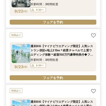
所要時間：3時間程度
9:30〜
9/22
(
火
)
フェアを予約
特典あり
週末BIG【マイナビウエディング限定】人気レス
トラン併設×地上215m＊絶景チャペルで上質ウ
エディング体験＊総額150万円豪華特典付◆フェ
ア
所要時間：3時間程度
9:30〜
9/23
(
水
)
フェアを予約
特典あり
週末BIG【マイナビウエディング限定】人気レス
トラン併設×地上215m＊絶景チャペルで上質ウ