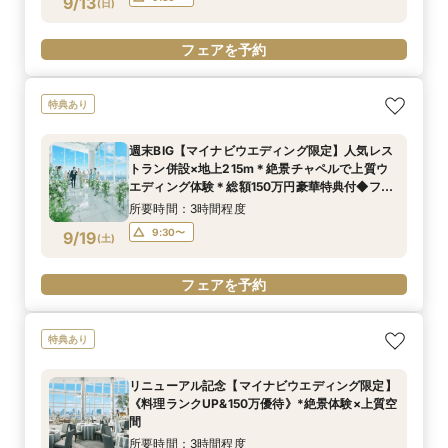
9/13
(
日
)
フェアを予約
特典あり
週末BIG【マイナビウエディング限定】人気レス
トラン併設×地上215m＊絶景チャペルで上質ウ
エディング体験＊総額150万円豪華特典付◆フェ
ア
所要時間：3時間程度
9:30〜
9/19
(
土
)
フェアを予約
特典あり
リニューアル記念【マイナビウエディング限定】
《料理ランクUP&150万優待》*絶景体験×上質空
間
所要時間：3時間程度