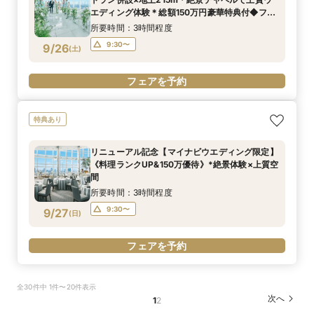
エディング体験＊総額150万円豪華特典付◆フェ
ア
所要時間：3時間程度
9:30〜
9/26
(
土
)
フェアを予約
特典あり
リニューアル記念【マイナビウエディング限定】
《料理ランクUP&150万優待》*絶景体験×上質空
間
所要時間：3時間程度
9:30〜
9/27
(
日
)
フェアを予約
全30件中 1件〜20件表示
次へ
1
2