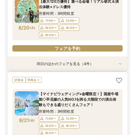
【最大120万優待】選べる会場！リアル挙式＆演
11:00〜
11:00〜
11:00〜
11:00〜
12:00〜
13:00〜
12:00〜
12:00〜
出体験×ドレス優待
8/19
8/19
8/19
8/19
(
(
(
(
水
水
水
水
)
)
)
)
14:00〜
14:00〜
14:00〜
14:00〜
16:00〜
16:00〜
16:00〜
16:00〜
所要時間：3時間程度
18:00〜
18:00〜
18:00〜
18:00〜
11:00〜
12:00〜
8/20
(
木
)
14:00〜
16:00〜
フェアを予約
フェアを予約
フェアを予約
フェアを予約
18:00〜
フェアを予約
同日のほかのフェアを見る（4件）
試食会
特典あり
試食会
試食会
特典あり
特典あり
特典あり
【初めての見学にオススメ】見積りまでしっかり
【遠方の方◎オンライン相談会】スマホで簡単！
【10名～会食プラン】貸切邸宅で叶える少人数ウ
【フォト・ベビー服選べる特典有】安心マタニ
試食会
特典あり
相談★全館見学
豪華5大特典付き
エディング相談会
ティ相談会
所要時間：3時間程度
所要時間：1時間程度
所要時間：3時間程度
所要時間：3時間程度
【マイナビウェディング×金曜限定！】国産牛堪
11:00〜
11:00〜
11:00〜
11:00〜
12:00〜
13:00〜
12:00〜
12:00〜
能◇卒花嫁の人気NO.1を誇る大階段での演出体
8/20
8/20
8/20
8/20
験もできる盛りだくさんフェア！
(
(
(
(
木
木
木
木
)
)
)
)
14:00〜
14:00〜
14:00〜
14:00〜
16:00〜
16:00〜
16:00〜
16:00〜
所要時間：3時間程度
18:00〜
18:00〜
18:00〜
18:00〜
11:00〜
12:00〜
8/21
(
金
)
フェアを予約
フェアを予約
フェアを予約
フェアを予約
14:00〜
16:00〜
18:00〜