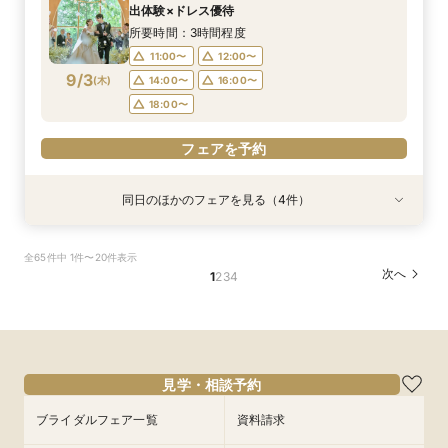
11:00〜
11:00〜
11:00〜
11:00〜
12:00〜
13:00〜
12:00〜
12:00〜
出体験×ドレス優待
9/2
9/2
9/2
9/2
(
(
(
(
水
水
水
水
)
)
)
)
14:00〜
14:00〜
14:00〜
14:00〜
16:00〜
16:00〜
16:00〜
16:00〜
所要時間：3時間程度
18:00〜
18:00〜
18:00〜
18:00〜
11:00〜
12:00〜
9/3
(
木
)
14:00〜
16:00〜
フェアを予約
フェアを予約
フェアを予約
フェアを予約
18:00〜
フェアを予約
同日のほかのフェアを見る（4件）
試食会
特典あり
試食会
試食会
特典あり
特典あり
特典あり
【初めての見学にオススメ】見積りまでしっかり
【遠方の方◎オンライン相談会】スマホで簡単！
【10名～会食プラン】貸切邸宅で叶える少人数ウ
【フォト・ベビー服選べる特典有】安心マタニ
全65件中 1件〜20件表示
相談★全館見学
豪華5大特典付き
エディング相談会
ティ相談会
次へ
1
2
3
4
所要時間：3時間程度
所要時間：1時間程度
所要時間：3時間程度
所要時間：3時間程度
11:00〜
11:00〜
11:00〜
11:00〜
12:00〜
13:00〜
12:00〜
12:00〜
9/3
9/3
9/3
9/3
(
(
(
(
木
木
木
木
)
)
)
)
14:00〜
14:00〜
14:00〜
14:00〜
16:00〜
16:00〜
16:00〜
16:00〜
18:00〜
18:00〜
18:00〜
18:00〜
見学・相談予約
フェアを予約
フェアを予約
フェアを予約
フェアを予約
ブライダルフェア一覧
資料請求