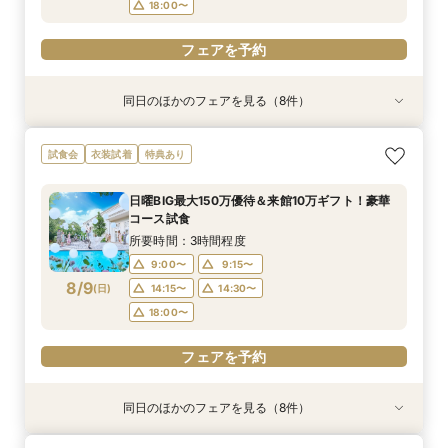
18:00〜
フェアを予約
同日のほかのフェアを見る（8件）
試食会
試食会
試食会
特典あり
試食会
特典あり
試食会
試食会
特典あり
特典あり
特典あり
特典あり
特典あり
特典あり
動画あり
＜初めての式場見学＞心躍る花嫁の第一歩♪ゆっ
【特別婚】マタニティ婚＆パパママキッズ婚に◎
【料理重視の方◎】シェフ渾身コース試食＆おも
【60分クイックフェア】会場見学＆相談会*初見
【全館OK】大切な”ペット”と過ごす挙式＆披露
【遠方の方◎オンライン相談会】スマホで簡単！
【10名～会食プラン】貸切邸宅で叶える少人数ウ
【カメラマン指名可】テーマ設定で叶える充実の
試食会
衣装試着
特典あり
たり相談＆見学会
準備安心相談会*
てなし料理特典
学にも◎
宴フェア
豪華5大特典付き
エディング相談会
フォト婚フェア
所要時間：3時間程度
所要時間：3時間程度
所要時間：3時間程度
所要時間：1時間程度
所要時間：3時間程度
所要時間：1時間程度
所要時間：3時間程度
所要時間：2時間30分程度
日曜BIG最大150万優待＆来館10万ギフト！豪華
9:00〜
9:00〜
9:00〜
9:00〜
9:00〜
9:00〜
9:00〜
9:00〜
9:15〜
9:15〜
9:15〜
9:15〜
9:15〜
9:15〜
9:15〜
9:15〜
コース試食
8/8
8/8
8/8
8/8
8/8
8/8
8/8
8/8
(
(
(
(
(
(
(
(
土
土
土
土
土
土
土
土
)
)
)
)
)
)
)
)
14:30〜
14:30〜
14:30〜
14:30〜
14:30〜
14:30〜
14:30〜
14:15〜
14:45〜
14:45〜
14:45〜
14:45〜
14:45〜
14:45〜
14:30〜
14:45〜
所要時間：3時間程度
18:00〜
18:00〜
18:00〜
18:00〜
18:00〜
18:00〜
18:00〜
18:00〜
9:00〜
9:15〜
8/9
(
日
)
14:15〜
14:30〜
フェアを予約
フェアを予約
フェアを予約
フェアを予約
フェアを予約
フェアを予約
フェアを予約
フェアを予約
18:00〜
フェアを予約
同日のほかのフェアを見る（8件）
試食会
試食会
試食会
特典あり
試食会
特典あり
試食会
試食会
特典あり
特典あり
特典あり
特典あり
特典あり
特典あり
動画あり