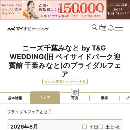
ニーズ千葉みなと by T&G 
WEDDING(旧 ベイサイドパーク迎
賓館 千葉みなと)のブライダルフェ
ア
カップル応援キャンペーン対象
フェア
基本情報
写真
動画
プ
ブライダルフェアとは
2026年8月
平日
土日祝