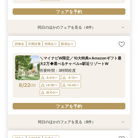
フェアを予約
同日のほかのフェアを見る（4件）
試食会
特典あり
試食会
試食会
特典あり
特典あり
特典あり
【初めての見学にオススメ】見積りまでしっかり
【遠方の方◎オンライン相談会】スマホで簡単！
【10名～会食プラン】貸切邸宅で叶える少人数ウ
【フォト・ベビー服選べる特典有】安心マタニ
試食会
衣装試着
特典あり
動画あり
相談★全館見学
豪華5大特典付き
エディング相談会
ティ相談会
所要時間：3時間程度
所要時間：1時間程度
所要時間：3時間程度
所要時間：3時間程度
＼マイナビW限定／10大特典×Amazonギフト最
11:00〜
11:00〜
11:00〜
11:00〜
12:00〜
13:00〜
12:00〜
12:00〜
大2万◆選べるチャペル×駅近リゾートW
8/21
8/21
8/21
8/21
(
(
(
(
金
金
金
金
)
)
)
)
14:00〜
14:00〜
14:00〜
14:00〜
16:00〜
16:00〜
16:00〜
16:00〜
所要時間：3時間程度
18:00〜
18:00〜
18:00〜
18:00〜
9:00〜
9:15〜
8/22
(
土
)
14:30〜
14:45〜
フェアを予約
フェアを予約
フェアを予約
フェアを予約
18:00〜
フェアを予約
同日のほかのフェアを見る（8件）
試食会
試食会
試食会
特典あり
試食会
特典あり
試食会
試食会
特典あり
特典あり
特典あり
特典あり
特典あり
特典あり
動画あり
＜初めての式場見学＞心躍る花嫁の第一歩♪ゆっ
【特別婚】マタニティ婚＆パパママキッズ婚に◎
【料理重視の方◎】シェフ渾身コース試食＆おも
【60分クイックフェア】会場見学＆相談会*初見
【全館OK】大切な”ペット”と過ごす挙式＆披露
【遠方の方◎オンライン相談会】スマホで簡単！
【10名～会食プラン】貸切邸宅で叶える少人数ウ
【カメラマン指名可】テーマ設定で叶える充実の