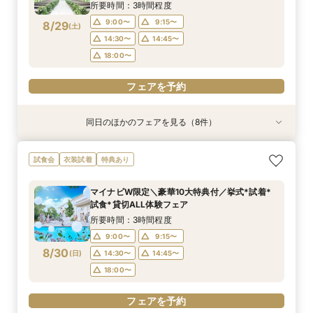
所要時間：3時間程度
18:00〜
18:00〜
18:00〜
18:00〜
9:00〜
9:15〜
8/29
(
土
)
フェアを予約
フェアを予約
フェアを予約
フェアを予約
14:30〜
14:45〜
18:00〜
フェアを予約
同日のほかのフェアを見る（8件）
試食会
試食会
試食会
特典あり
試食会
特典あり
試食会
試食会
特典あり
特典あり
特典あり
特典あり
特典あり
特典あり
動画あり
＜初めての式場見学＞心躍る花嫁の第一歩♪ゆっ
【特別婚】マタニティ婚＆パパママキッズ婚に◎
【料理重視の方◎】シェフ渾身コース試食＆おも
【60分クイックフェア】会場見学＆相談会*初見
【全館OK】大切な”ペット”と過ごす挙式＆披露
【遠方の方◎オンライン相談会】スマホで簡単！
【10名～会食プラン】貸切邸宅で叶える少人数ウ
【カメラマン指名可】テーマ設定で叶える充実の
試食会
衣装試着
特典あり
たり相談＆見学会
準備安心相談会*
てなし料理特典
学にも◎
宴フェア
豪華5大特典付き
エディング相談会
フォト婚フェア
所要時間：3時間程度
所要時間：3時間程度
所要時間：3時間程度
所要時間：1時間程度
所要時間：3時間程度
所要時間：1時間程度
所要時間：3時間程度
所要時間：2時間30分程度
マイナビW限定＼豪華10大特典付／挙式*試着*
9:00〜
9:00〜
9:00〜
9:00〜
9:00〜
9:00〜
9:00〜
9:00〜
9:15〜
9:15〜
9:15〜
9:15〜
9:15〜
9:15〜
9:15〜
9:15〜
試食*貸切ALL体験フェア
8/29
8/29
8/29
8/29
8/29
8/29
8/29
8/29
(
(
(
(
(
(
(
(
土
土
土
土
土
土
土
土
)
)
)
)
)
)
)
)
14:30〜
14:30〜
14:30〜
14:30〜
14:30〜
14:30〜
14:30〜
14:15〜
14:45〜
14:45〜
14:45〜
14:45〜
14:45〜
14:45〜
14:30〜
14:45〜
所要時間：3時間程度
18:00〜
18:00〜
18:00〜
18:00〜
18:00〜
18:00〜
18:00〜
18:00〜
9:00〜
9:15〜
8/30
(
日
)
14:30〜
14:45〜
フェアを予約
フェアを予約
フェアを予約
フェアを予約
フェアを予約
フェアを予約
フェアを予約
フェアを予約
18:00〜
フェアを予約