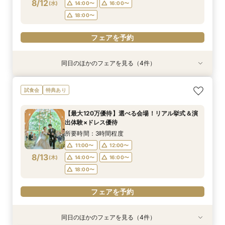
8/12
(
水
)
14:00〜
16:00〜
フェアを予約
フェアを予約
フェアを予約
フェアを予約
フェアを予約
フェアを予約
フェアを予約
フェアを予約
18:00〜
フェアを予約
同日のほかのフェアを見る（4件）
試食会
特典あり
試食会
試食会
特典あり
特典あり
特典あり
【初めての見学にオススメ】見積りまでしっかり
【遠方の方◎オンライン相談会】スマホで簡単！
【10名～会食プラン】貸切邸宅で叶える少人数ウ
【フォト・ベビー服選べる特典有】安心マタニ
試食会
特典あり
相談★全館見学
豪華5大特典付き
エディング相談会
ティ相談会
所要時間：3時間程度
所要時間：1時間程度
所要時間：3時間程度
所要時間：3時間程度
【最大120万優待】選べる会場！リアル挙式＆演
11:00〜
11:00〜
11:00〜
11:00〜
12:00〜
13:00〜
12:00〜
12:00〜
出体験×ドレス優待
8/12
8/12
8/12
8/12
(
(
(
(
水
水
水
水
)
)
)
)
14:00〜
14:00〜
14:00〜
14:00〜
16:00〜
16:00〜
16:00〜
16:00〜
所要時間：3時間程度
18:00〜
18:00〜
18:00〜
18:00〜
11:00〜
12:00〜
8/13
(
木
)
14:00〜
16:00〜
フェアを予約
フェアを予約
フェアを予約
フェアを予約
18:00〜
フェアを予約
同日のほかのフェアを見る（4件）
試食会
特典あり
試食会
試食会
特典あり
特典あり
特典あり