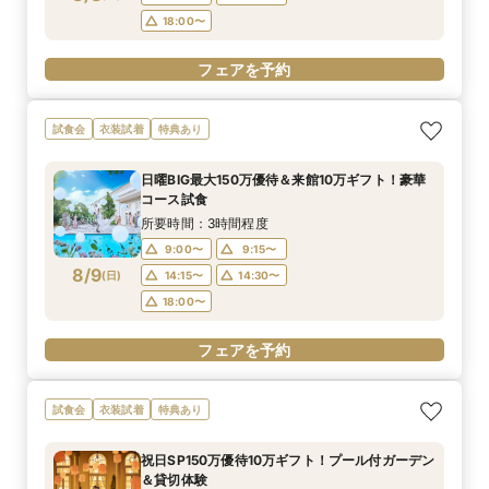
18:00〜
フェアを予約
試食会
衣装試着
特典あり
日曜BIG最大150万優待＆来館10万ギフト！豪華
コース試食
所要時間：3時間程度
9:00〜
9:15〜
8/9
(
日
)
14:15〜
14:30〜
18:00〜
フェアを予約
試食会
衣装試着
特典あり
祝日SP150万優待10万ギフト！プール付ガーデン
＆貸切体験