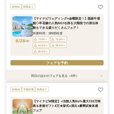
【初めての見学にオススメ】見積りまでしっかり
【遠方の方◎オンライン相談会】スマホで簡単！
【10名～会食プラン】貸切邸宅で叶える少人数ウ
【フォト・ベビー服選べる特典有】安心マタニ
試食会
特典あり
相談★全館見学
豪華5大特典付き
エディング相談会
ティ相談会
所要時間：3時間程度
所要時間：1時間程度
所要時間：3時間程度
所要時間：3時間程度
【マイナビウェディング×金曜限定！】国産牛堪
11:00〜
11:00〜
11:00〜
11:00〜
12:00〜
13:00〜
12:00〜
12:00〜
能◇卒花嫁の人気NO.1を誇る大階段での演出体
8/27
8/27
8/27
8/27
験もできる盛りだくさんフェア！
(
(
(
(
木
木
木
木
)
)
)
)
14:00〜
14:00〜
14:00〜
14:00〜
16:00〜
16:00〜
16:00〜
16:00〜
所要時間：3時間程度
18:00〜
18:00〜
18:00〜
18:00〜
11:00〜
12:00〜
8/28
(
金
)
フェアを予約
フェアを予約
フェアを予約
フェアを予約
14:00〜
16:00〜
18:00〜
フェアを予約
同日のほかのフェアを見る（4件）
試食会
特典あり
試食会
試食会
特典あり
特典あり
特典あり
【初めての見学にオススメ】見積りまでしっかり
【遠方の方◎オンライン相談会】スマホで簡単！
【10名～会食プラン】貸切邸宅で叶える少人数ウ
【フォト・ベビー服選べる特典有】安心マタニ
試食会
衣装試着
特典あり
相談★全館見学
豪華5大特典付き
エディング相談会
ティ相談会
所要時間：3時間程度
所要時間：1時間程度
所要時間：3時間程度
所要時間：3時間程度
【マイナビW限定】<当館人気No1>最大120万特
11:00〜
11:00〜
11:00〜
11:00〜
12:00〜
13:00〜
12:00〜
12:00〜
典＆来館ギフト4万★挙式×演出×豪華試食体感
8/28
8/28
8/28
8/28
フェア
(
(
(
(
金
金
金
金
)
)
)
)
14:00〜
14:00〜
14:00〜
14:00〜
16:00〜
16:00〜
16:00〜
16:00〜