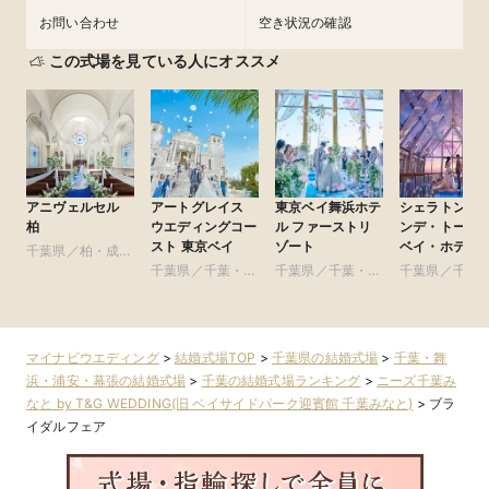
お問い合わせ
空き状況の確認
この式場を見ている人にオススメ
アニヴェルセル
アートグレイス
東京ベイ舞浜ホテ
シェラトン・
柏
ウエディングコー
ル ファーストリ
ンデ・トーキ
スト 東京ベイ
ゾート
ベイ・ホテル
千葉県／柏・成
田・房総・その他
千葉県／千葉・舞
千葉県／千葉・舞
千葉県／千葉
浜・浦安・幕張
浜・浦安・幕張
浜・浦安・幕
マイナビウエディング
>
結婚式場TOP
>
千葉県の結婚式場
>
千葉・舞
浜・浦安・幕張の結婚式場
>
千葉の結婚式場ランキング
>
ニーズ千葉み
なと by T&G WEDDING(旧 ベイサイドパーク迎賓館 千葉みなと)
>
ブラ
イダルフェア