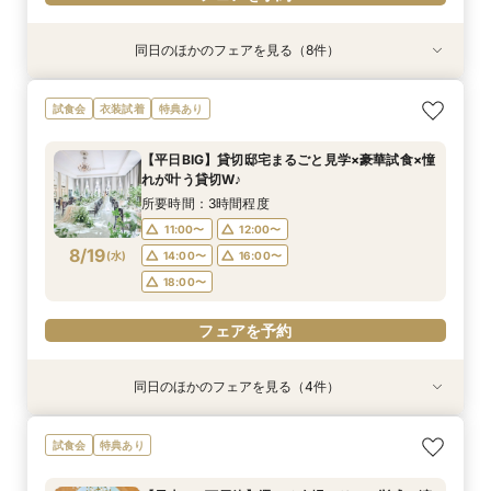
同日のほかのフェアを見る（8件）
試食会
試食会
試食会
特典あり
試食会
特典あり
試食会
試食会
特典あり
特典あり
特典あり
特典あり
特典あり
特典あり
動画あり
＜初めての式場見学＞心躍る花嫁の第一歩♪ゆっ
【特別婚】マタニティ婚＆パパママキッズ婚に◎
【料理重視の方◎】シェフ渾身コース試食＆おも
【60分クイックフェア】会場見学＆相談会*初見
【全館OK】大切な”ペット”と過ごす挙式＆披露
【遠方の方◎オンライン相談会】スマホで簡単！
【10名～会食プラン】貸切邸宅で叶える少人数ウ
【カメラマン指名可】テーマ設定で叶える充実の
試食会
衣装試着
特典あり
たり相談＆見学会
準備安心相談会*
てなし料理特典
学にも◎
宴フェア
豪華5大特典付き
エディング相談会
フォト婚フェア
所要時間：3時間程度
所要時間：3時間程度
所要時間：3時間程度
所要時間：1時間程度
所要時間：3時間程度
所要時間：1時間程度
所要時間：3時間程度
所要時間：2時間30分程度
【平日BIG】貸切邸宅まるごと見学×豪華試食×憧
9:00〜
9:00〜
9:00〜
9:00〜
9:00〜
9:00〜
9:00〜
9:00〜
9:15〜
9:15〜
9:15〜
9:15〜
9:15〜
9:15〜
9:15〜
9:15〜
れが叶う貸切W♪
8/16
8/16
8/16
8/16
8/16
8/16
8/16
8/16
(
(
(
(
(
(
(
(
日
日
日
日
日
日
日
日
)
)
)
)
)
)
)
)
14:30〜
14:30〜
14:30〜
14:30〜
14:30〜
14:30〜
14:30〜
14:15〜
14:45〜
14:45〜
14:45〜
14:45〜
14:45〜
14:45〜
14:30〜
14:45〜
所要時間：3時間程度
18:00〜
18:00〜
18:00〜
18:00〜
18:00〜
18:00〜
18:00〜
18:00〜
11:00〜
12:00〜
8/19
(
水
)
14:00〜
16:00〜
フェアを予約
フェアを予約
フェアを予約
フェアを予約
フェアを予約
フェアを予約
フェアを予約
フェアを予約
18:00〜
フェアを予約
同日のほかのフェアを見る（4件）
試食会
特典あり
試食会
試食会
特典あり
特典あり
特典あり
【初めての見学にオススメ】見積りまでしっかり
【遠方の方◎オンライン相談会】スマホで簡単！
【10名～会食プラン】貸切邸宅で叶える少人数ウ
【フォト・ベビー服選べる特典有】安心マタニ
試食会
特典あり
相談★全館見学
豪華5大特典付き
エディング相談会
ティ相談会
所要時間：3時間程度
所要時間：1時間程度
所要時間：3時間程度
所要時間：3時間程度