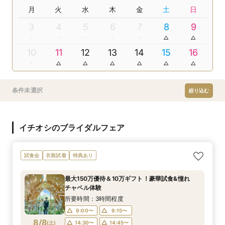
月
火
水
木
金
土
日
3
4
5
6
7
8
9
10
11
12
13
14
15
16
条件未選択
絞り込む
イチオシのブライダルフェア
試食会
衣装試着
特典あり
最大150万優待＆10万ギフト！豪華試食&憧れ
チャペル体験
所要時間：3時間程度
9:00〜
9:15〜
8/8
(
土
)
14:30〜
14:45〜