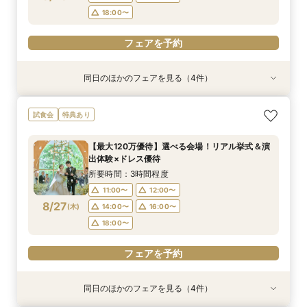
フェアを予約
フェアを予約
フェアを予約
フェアを予約
フェアを予約
フェアを予約
フェアを予約
フェアを予約
18:00〜
フェアを予約
同日のほかのフェアを見る（4件）
試食会
特典あり
試食会
試食会
特典あり
特典あり
特典あり
【初めての見学にオススメ】見積りまでしっかり
【遠方の方◎オンライン相談会】スマホで簡単！
【10名～会食プラン】貸切邸宅で叶える少人数ウ
【フォト・ベビー服選べる特典有】安心マタニ
試食会
特典あり
相談★全館見学
豪華5大特典付き
エディング相談会
ティ相談会
所要時間：3時間程度
所要時間：1時間程度
所要時間：3時間程度
所要時間：3時間程度
【最大120万優待】選べる会場！リアル挙式＆演
11:00〜
11:00〜
11:00〜
11:00〜
12:00〜
13:00〜
12:00〜
12:00〜
出体験×ドレス優待
8/26
8/26
8/26
8/26
(
(
(
(
水
水
水
水
)
)
)
)
14:00〜
14:00〜
14:00〜
14:00〜
16:00〜
16:00〜
16:00〜
16:00〜
所要時間：3時間程度
18:00〜
18:00〜
18:00〜
18:00〜
11:00〜
12:00〜
8/27
(
木
)
14:00〜
16:00〜
フェアを予約
フェアを予約
フェアを予約
フェアを予約
18:00〜
フェアを予約
同日のほかのフェアを見る（4件）
試食会
特典あり
試食会
試食会
特典あり
特典あり
特典あり