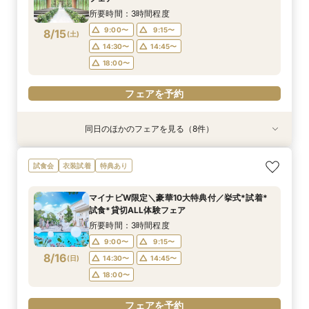
所要時間：3時間程度
18:00〜
18:00〜
18:00〜
18:00〜
9:00〜
9:15〜
8/15
(
土
)
フェアを予約
フェアを予約
フェアを予約
フェアを予約
14:30〜
14:45〜
18:00〜
フェアを予約
同日のほかのフェアを見る（8件）
試食会
試食会
試食会
特典あり
試食会
特典あり
試食会
試食会
特典あり
特典あり
特典あり
特典あり
特典あり
特典あり
動画あり
＜初めての式場見学＞心躍る花嫁の第一歩♪ゆっ
【特別婚】マタニティ婚＆パパママキッズ婚に◎
【料理重視の方◎】シェフ渾身コース試食＆おも
【60分クイックフェア】会場見学＆相談会*初見
【全館OK】大切な”ペット”と過ごす挙式＆披露
【遠方の方◎オンライン相談会】スマホで簡単！
【10名～会食プラン】貸切邸宅で叶える少人数ウ
【カメラマン指名可】テーマ設定で叶える充実の
試食会
衣装試着
特典あり
たり相談＆見学会
準備安心相談会*
てなし料理特典
学にも◎
宴フェア
豪華5大特典付き
エディング相談会
フォト婚フェア
所要時間：3時間程度
所要時間：3時間程度
所要時間：3時間程度
所要時間：1時間程度
所要時間：3時間程度
所要時間：1時間程度
所要時間：3時間程度
所要時間：2時間30分程度
マイナビW限定＼豪華10大特典付／挙式*試着*
9:00〜
9:00〜
9:00〜
9:00〜
9:00〜
9:00〜
9:00〜
9:00〜
9:15〜
9:15〜
9:15〜
9:15〜
9:15〜
9:15〜
9:15〜
9:15〜
試食*貸切ALL体験フェア
8/15
8/15
8/15
8/15
8/15
8/15
8/15
8/15
(
(
(
(
(
(
(
(
土
土
土
土
土
土
土
土
)
)
)
)
)
)
)
)
14:30〜
14:30〜
14:30〜
14:30〜
14:30〜
14:30〜
14:30〜
14:15〜
14:45〜
14:45〜
14:45〜
14:45〜
14:45〜
14:45〜
14:30〜
14:45〜
所要時間：3時間程度
18:00〜
18:00〜
18:00〜
18:00〜
18:00〜
18:00〜
18:00〜
18:00〜
9:00〜
9:15〜
8/16
(
日
)
14:30〜
14:45〜
フェアを予約
フェアを予約
フェアを予約
フェアを予約
フェアを予約
フェアを予約
フェアを予約
フェアを予約
18:00〜
フェアを予約