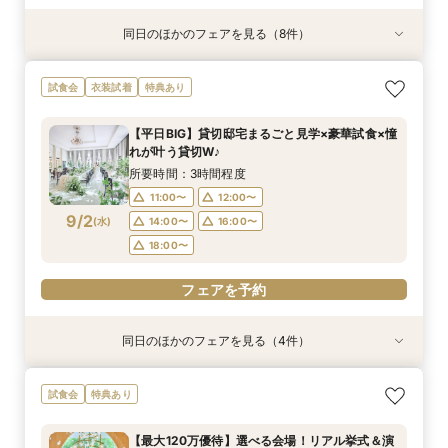
同日のほかのフェアを見る（8件）
試食会
試食会
試食会
特典あり
試食会
特典あり
試食会
試食会
特典あり
特典あり
特典あり
特典あり
特典あり
特典あり
動画あり
＜初めての式場見学＞心躍る花嫁の第一歩♪ゆっ
【特別婚】マタニティ婚＆パパママキッズ婚に◎
【料理重視の方◎】シェフ渾身コース試食＆おも
【60分クイックフェア】会場見学＆相談会*初見
【全館OK】大切な”ペット”と過ごす挙式＆披露
【遠方の方◎オンライン相談会】スマホで簡単！
【10名～会食プラン】貸切邸宅で叶える少人数ウ
【カメラマン指名可】テーマ設定で叶える充実の
試食会
衣装試着
特典あり
たり相談＆見学会
準備安心相談会*
てなし料理特典
学にも◎
宴フェア
豪華5大特典付き
エディング相談会
フォト婚フェア
所要時間：3時間程度
所要時間：3時間程度
所要時間：3時間程度
所要時間：1時間程度
所要時間：3時間程度
所要時間：1時間程度
所要時間：3時間程度
所要時間：2時間30分程度
【平日BIG】貸切邸宅まるごと見学×豪華試食×憧
9:00〜
9:00〜
9:00〜
9:00〜
9:00〜
9:00〜
9:00〜
9:00〜
9:15〜
9:15〜
9:15〜
9:15〜
9:15〜
9:15〜
9:15〜
9:15〜
れが叶う貸切W♪
8/30
8/30
8/30
8/30
8/30
8/30
8/30
8/30
(
(
(
(
(
(
(
(
日
日
日
日
日
日
日
日
)
)
)
)
)
)
)
)
14:30〜
14:30〜
14:30〜
14:30〜
14:30〜
14:30〜
14:30〜
14:15〜
14:45〜
14:45〜
14:45〜
14:45〜
14:45〜
14:45〜
14:30〜
14:45〜
所要時間：3時間程度
18:00〜
18:00〜
18:00〜
18:00〜
18:00〜
18:00〜
18:00〜
18:00〜
11:00〜
12:00〜
9/2
(
水
)
14:00〜
16:00〜
フェアを予約
フェアを予約
フェアを予約
フェアを予約
フェアを予約
フェアを予約
フェアを予約
フェアを予約
18:00〜
フェアを予約
同日のほかのフェアを見る（4件）
試食会
特典あり
試食会
試食会
特典あり
特典あり
特典あり
【初めての見学にオススメ】見積りまでしっかり
【遠方の方◎オンライン相談会】スマホで簡単！
【10名～会食プラン】貸切邸宅で叶える少人数ウ
【フォト・ベビー服選べる特典有】安心マタニ
試食会
特典あり
相談★全館見学
豪華5大特典付き
エディング相談会
ティ相談会
所要時間：3時間程度
所要時間：1時間程度
所要時間：3時間程度
所要時間：3時間程度
【最大120万優待】選べる会場！リアル挙式＆演