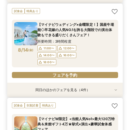
【初めての見学にオススメ】見積りまでしっかり
【遠方の方◎オンライン相談会】スマホで簡単！
【10名～会食プラン】貸切邸宅で叶える少人数ウ
【フォト・ベビー服選べる特典有】安心マタニ
試食会
特典あり
相談★全館見学
豪華5大特典付き
エディング相談会
ティ相談会
所要時間：3時間程度
所要時間：1時間程度
所要時間：3時間程度
所要時間：3時間程度
【マイナビウェディング×金曜限定！】国産牛堪
11:00〜
11:00〜
11:00〜
11:00〜
12:00〜
13:00〜
12:00〜
12:00〜
能◇卒花嫁の人気NO.1を誇る大階段での演出体
8/13
8/13
8/13
8/13
験もできる盛りだくさんフェア！
(
(
(
(
木
木
木
木
)
)
)
)
14:00〜
14:00〜
14:00〜
14:00〜
16:00〜
16:00〜
16:00〜
16:00〜
所要時間：3時間程度
18:00〜
18:00〜
18:00〜
18:00〜
11:00〜
12:00〜
8/14
(
金
)
フェアを予約
フェアを予約
フェアを予約
フェアを予約
14:00〜
16:00〜
18:00〜
フェアを予約
同日のほかのフェアを見る（4件）
試食会
特典あり
試食会
試食会
特典あり
特典あり
特典あり
【初めての見学にオススメ】見積りまでしっかり
【遠方の方◎オンライン相談会】スマホで簡単！
【10名～会食プラン】貸切邸宅で叶える少人数ウ
【フォト・ベビー服選べる特典有】安心マタニ
試食会
衣装試着
特典あり
相談★全館見学
豪華5大特典付き
エディング相談会
ティ相談会
所要時間：3時間程度
所要時間：1時間程度
所要時間：3時間程度
所要時間：3時間程度
【マイナビW限定】<当館人気No1>最大120万特
11:00〜
11:00〜
11:00〜
11:00〜
12:00〜
13:00〜
12:00〜
12:00〜
典＆来館ギフト4万★挙式×演出×豪華試食体感
8/14
8/14
8/14
8/14
フェア
(
(
(
(
金
金
金
金
)
)
)
)
14:00〜
14:00〜
14:00〜
14:00〜
16:00〜
16:00〜
16:00〜
16:00〜