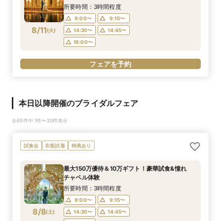
所要時間：3時間程度
9:00〜
9:15〜
8/11
(
火
)
14:30〜
14:45〜
18:00〜
フェアを予約
本日以降開催のブライダルフェア
全65件中 1件〜20件表示
試食会
衣装試着
特典あり
最大150万優待＆10万ギフト！豪華試食&憧れ
チャペル体験
所要時間：3時間程度
9:00〜
9:15〜
8/8
(
土
)
14:30〜
14:45〜