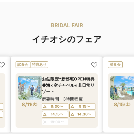
BRIDAL FAIR
イチオシのフェア
試食会
特典あり
試食会
お盆限定*新邸宅OPEN特典
◆海×空チャペル×非日常リ
ゾート
所要時間：3時間程度
8/11
8/15
(
火
)
(
土
)
9:00〜
9:15〜
14:15〜
14:30〜
18:00〜