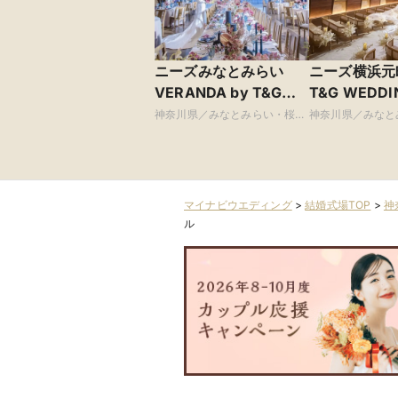
ニーズみなとみらい
ニーズ横浜元町
VERANDA by T&G
T&G WEDDI
WEDDING(旧 ベイサイ
手迎賓館 横浜
神奈川県／みなとみらい・桜木
神奈川県／みなと
町・山手・山下町・関内
町・山手・山下町
ド迎賓館ベランダ)
マイナビウエディング
>
結婚式場TOP
>
神
ル