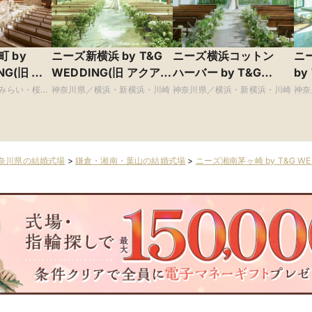
 by
ニーズ新横浜 by T&G
ニーズ横浜コットン
ニ
NG(旧 山
WEDDING(旧 アクアテ
ハーバー by T&G
by
)
ラス迎賓館 新横浜)
WEDDING(旧 コットン
ザ
みらい・桜木
神奈川県／横浜・新横浜・川崎
神奈川県／横浜・新横浜・川崎
神奈
・関内
ハーバークラブ 横浜)
奈川県の結婚式場
>
鎌倉・湘南・葉山の結婚式場
>
ニーズ湘南茅ヶ崎 by T&G WE