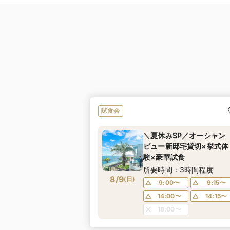
試食会
＼夏休みSP／オーシャン
ビュー新邸宅貸切×挙式体
験×豪華試食
所要時間：3時間程度
8/9
(
日
)
9:00〜
9:15〜
14:00〜
14:15〜
18:00〜