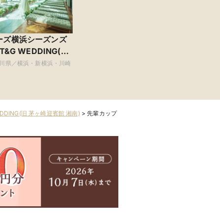
ーズ横浜シーズンズ
 T&G WEDDING(旧
・シーズンズ)
川県／横浜・新横浜・川崎
DDING(旧 茅ヶ崎迎賓館 湘南)
>
先輩カップ