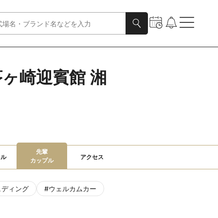
 茅ヶ崎迎賓館 湘
先輩

ャル
アクセス
カップル
ェディング
#
ウェルカムカー