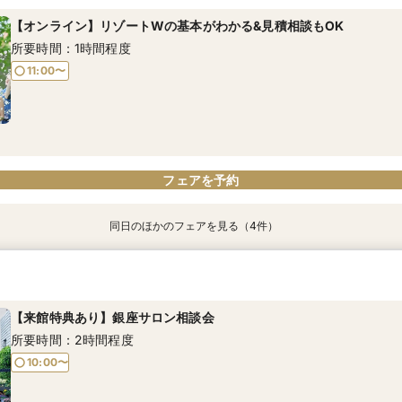
所要時間：2時間程度
所要時間：1時間程度
所要時間：2時間30分程度
所要時間：2時間30分程度
【オンライン】リゾートWの基本がわかる&見積相談もOK
10:00〜
11:00〜
9:00〜
9:00〜
所要時間：1時間程度
11:00〜
フェアを予約
フェアを予約
フェアを予約
フェアを予約
フェアを予約
同日のほかのフェアを見る（4件）
特典あり
【来館特典あり】銀座サロン相談会
山梨・長野在住の方限定♪コース料理試食付きW相談会
下見宿泊優待×リゾートウエディング相談会
【東京往復！交通費優待】チャペル&会場見学×現地体験フェア
所要時間：2時間程度
所要時間：2時間30分程度
所要時間：2時間30分程度
所要時間：2時間30分程度
【来館特典あり】銀座サロン相談会
10:00〜
9:00〜
9:00〜
9:00〜
所要時間：2時間程度
10:00〜