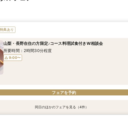
特典あり
山梨・長野在住の方限定♪コース料理試食付きW相談会
所要時間：2時間30分程度
9:00〜
フェアを予約
同日のほかのフェアを見る（4件）
【来館特典あり】銀座サロン相談会
【オンライン】リゾートWの基本がわかる&見積相談もOK
下見宿泊優待×リゾートウエディング相談会
【東京往復！交通費優待】チャペル&会場見学×現地体験フェア