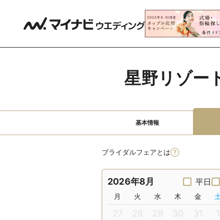
星野リゾー
基本情報
ブライダルフェアとは
2026年8月
平日
月
火
水
木
金
27
28
29
30
31
1