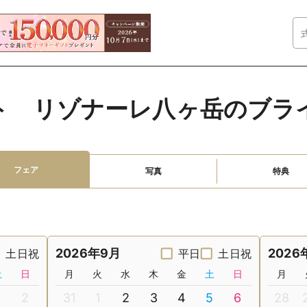
ト　リゾナーレ八ヶ岳のブラ
フェア
写真
特典
2026年9月
2026
土日祝
平日
土日祝
土
日
月
火
水
木
金
土
日
月
2
31
1
2
3
4
5
6
28