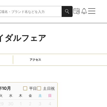
イダルフェア
アクセス
年10月
平日
土日祝
火
水
木
金
土
日
29
30
1
2
3
4