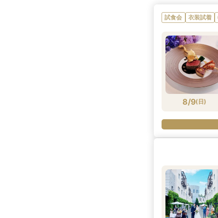
試食会
衣装試着
8/9
(
日
)