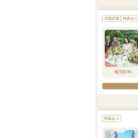
特典あり
試食会
特典あり
衣装試着
衣装試着
特典あり
衣装試着
特典あり
8/12
8/12
8/12
8/12
(
(
(
(
水
水
水
水
)
)
)
)
8/13
(
木
)
特典あり
特典あり
試食会
特典あり
衣装試着
特典あり