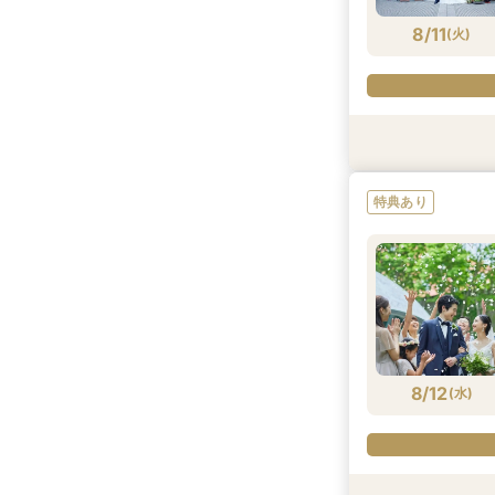
8/11
(
火
)
特典あり
試食会
特典あり
衣装試着
衣装試着
特典あり
特典あり
8/11
8/11
8/11
8/11
(
(
(
(
火
火
火
火
)
)
)
)
8/12
(
水
)