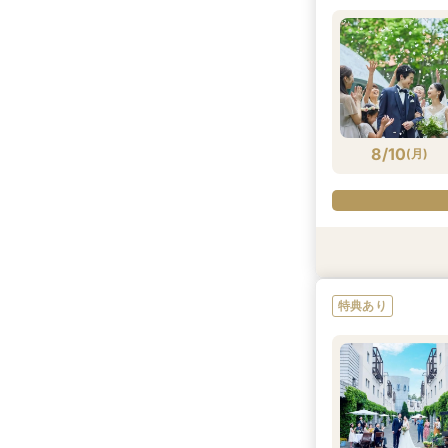
8/9
8/9
8/9
8/9
(
(
(
(
日
日
日
日
)
)
)
)
8/10
(
月
)
特典あり
試食会
特典あり
衣装試着
衣装試着
特典あり
特典あり
8/10
8/10
8/10
8/10
(
(
(
(
月
月
月
月
)
)
)
)