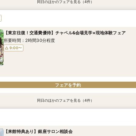
同日のほかのフェアを見る（4件）
特典あり
【来館特典あり】銀座サロン相談会
山梨・長野在住の方限定♪コース料理試食付きW相談会
下見宿泊優待×リゾートウエディング相談会
【東京往復！交通費優待】チャペル&会場見学×現地体験フェア
所要時間：2時間程度
所要時間：2時間30分程度
所要時間：2時間30分程度
所要時間：2時間30分程度
【東京往復！交通費優待】チャペル&会場見学×現地体験フェア
10:00〜
9:00〜
9:00〜
9:00〜
所要時間：2時間30分程度
9:00〜
フェアを予約
フェアを予約
フェアを予約
フェアを予約
フェアを予約
同日のほかのフェアを見る（4件）
特典あり
【来館特典あり】銀座サロン相談会
【オンライン】リゾートWの基本がわかる&見積相談もOK
山梨・長野在住の方限定♪コース料理試食付きW相談会
下見宿泊優待×リゾートウエディング相談会
所要時間：2時間程度
所要時間：1時間程度
所要時間：2時間30分程度
所要時間：2時間30分程度
【来館特典あり】銀座サロン相談会
10:00〜
11:00〜
9:00〜
9:00〜