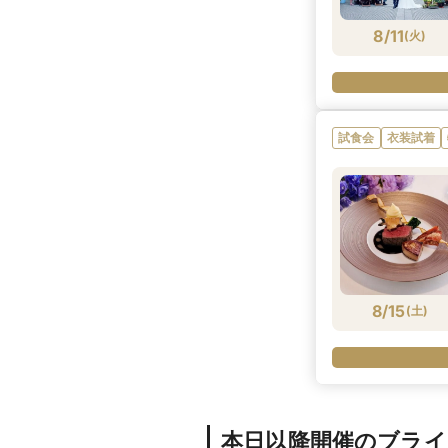
8/11
(
火
)
試食会
衣装試着
8/15
(
土
)
本日以降開催のブラ