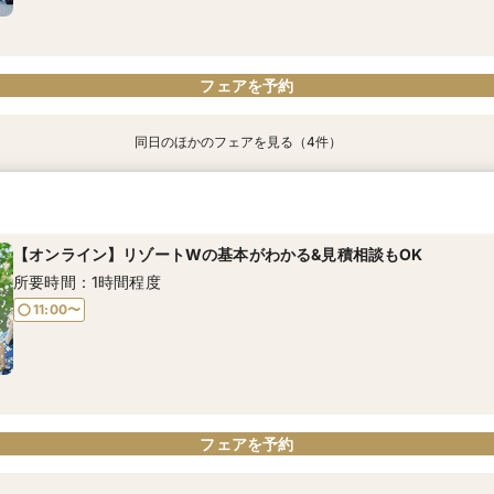
フェアを予約
フェアを予約
フェアを予約
フェアを予約
フェアを予約
同日のほかのフェアを見る（4件）
特典あり
【オンライン】リゾートWの基本がわかる&見積相談もOK
山梨・長野在住の方限定♪コース料理試食付きW相談会
下見宿泊優待×リゾートウエディング相談会
【東京往復！交通費優待】チャペル&会場見学×現地体験フェア
所要時間：1時間程度
所要時間：2時間30分程度
所要時間：2時間30分程度
所要時間：2時間30分程度
【オンライン】リゾートWの基本がわかる&見積相談もOK
11:00〜
9:00〜
9:00〜
9:00〜
所要時間：1時間程度
11:00〜
フェアを予約
フェアを予約
フェアを予約
フェアを予約
フェアを予約