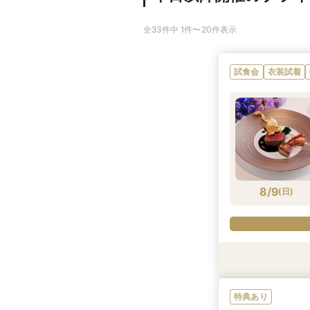
全33件中 1件〜20件表示
試食会
衣装試着
8/9
(
日
)
特典あり
特典あり
特典あり
衣装試着
特典あり
特典あり