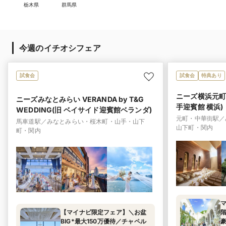
栃木県
群馬県
今週のイチオシフェア
試食会
試食会
特典あり
ニーズ横浜元町 b
ニーズみなとみらい VERANDA by T&G
手迎賓館 横浜)
WEDDING(旧 ベイサイド迎賓館ベランダ)
元町・中華街駅／
馬車道駅／みなとみらい・桜木町・山手・山下
山下町・関内
町・関内
【マイナビ限定フェア】＼お盆
BIG*最大150万優待／チャペル
豪