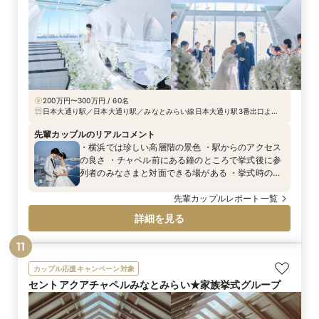
200万円〜300万円 / 60名
日本大通り駅／日本大通り駅／みなとみらい線日本大通り駅3番出口より
徒歩3分 元町・中華街駅より徒歩5分 JR京浜東北線関内駅より徒歩10分 首
都高速横羽線自動車道横浜公園出入口ICより車で5分
先輩カップルのリアルコメント
・横浜では珍しい高層階の景色 ・駅からのアクセス
の良さ ・チャペル前にある鐘のところで挙式後に参
列者のみなさまと対面できる場がある ・挙式時の光
の演出 ・チャペル、披露宴会場の雰囲気 ・フロアが
自分たちの結婚式のみで貸し切れる ・ヘリポートで
先輩カップルレポート一覧
写真が撮れる
詳細を見る
11
カップル応援キャンペーン対象
セントアクアチャペルみなとみらい★家族挙式グループ