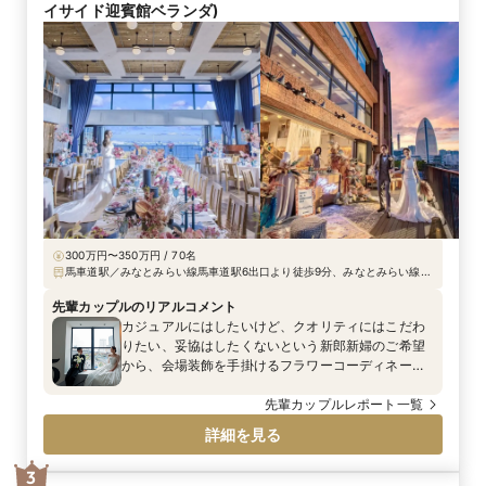
イサイド迎賓館ベランダ)
300万円〜350万円 / 70名
馬車道駅／みなとみらい線馬車道駅6出口より徒歩9分、みなとみらい線み
なとみらい駅より徒歩12分、JR・市営地下鉄桜木町駅（東口）より、徒歩
15分・横浜市営バス（ピアライン）で7分
先輩カップルのリアルコメント
カジュアルにはしたいけど、クオリティにはこだわ
りたい、妥協はしたくないという新郎新婦のご希望
から、会場装飾を手掛けるフラワーコーディネー
ター選びも大切に選択をしていただきました。おふ
たりの好みなテイストを得意とするだけでなく、
先輩カップルレポート一覧
「お二人の結婚式を通して季節を感じつつ、そのお
詳細を見る
花にちなんだ想い」をご提案できる、1組1組のお客
様と向き合っているフラワーコーディネーターを選
3
んでいただきました。