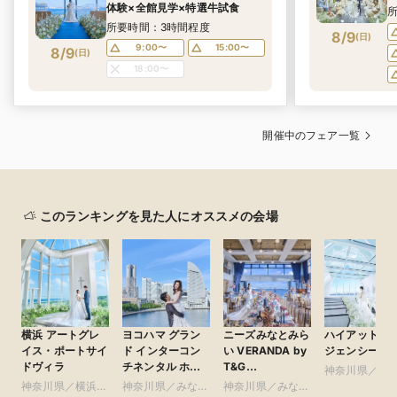
体験×全館見学×特選牛試食
所要時間：3時間程度
8/9
(
日
)
9:00〜
15:00〜
8/9
(
日
)
18:00〜
開催中のフェア一覧
このランキングを見た人にオススメの会場
横浜 アートグレ
ヨコハマ グラン
ニーズみなとみら
ハイアットリ
イス・ポートサイ
ド インターコン
い VERANDA by
ジェンシー横
ドヴィラ
チネンタル ホテ
T&G
神奈川県／み
ル
WEDDING(旧 ベ
神奈川県／横浜・
神奈川県／みなと
神奈川県／みなと
みらい・桜木