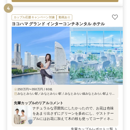
なり合う華やかなデザインで、後ろ姿までとても可
4
愛らしかったです。
カップル応援キャンペーン対象
動画あり
ヨコハマ グランド インターコンチネンタル ホテル
250万円〜350万円 / 60名
みなとみらい駅／みなとみらい駅 / みなとみらい線みなとみらい駅より徒
歩5分、羽田空港／リムジンバスでホテル正面玄関前まで約35分、首都高
速／みなとみらい出口より車で2分
先輩カップルのリアルコメント
ナチュラルな雰囲気にしたかったので、お花は色味
をあまり出さずにグリーンを多めにし、ゲストテー
ブルにはお花に加えて木の枝も使ってコーディネー
トしました。メニュー表もリーフのデザインを選
び、木製のメニュー立てを使ってテーブルにセット
先輩カップルレポート一覧