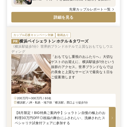
箱。 エスコートカードには、参加型の結婚証明書で
使用するレゴブロックの人形が添えられました。 お
先輩カップルレポート一覧
ふたりがゲスト一人ひとりを思い浮かべながら、丁
詳細を見る
寧に作り上げたものです。 手に取るその瞬間から、
ゲストにもこの一日を一緒に創り上げていただく
—— そんな想いが込められていました。
カップル応援キャンペーン対象
動画あり
横浜ベイシェラトン ホテル＆タワーズ
PR
《横浜駅徒歩1分》世界的ブランドホテルで上質なおもてなしウエ
ディング
「おもてなし重視のおふたりへ」大切な
ゲストのお迎えに、横浜駅徒歩1分という
抜群のアクセス。世界ブランドならでは
の美食と上質なサービスで最良な１日を
ご提案致します
200万円〜300万円 / 60名
横浜駅／JR・私鉄・地下鉄「横浜駅」西口より徒歩1分
【8月限定！BIG特典ご案内中】シェラトン自慢の極上のお
料理30万円OFF◎祝福の舞台にふさわしい、洗練されたス
ペシャリテ試食付フェアに参加する