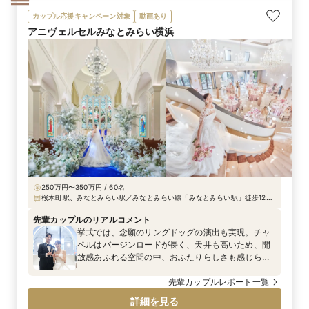
カップル応援キャンペーン対象
動画あり
アニヴェルセルみなとみらい横浜
250万円〜350万円 / 60名
桜木町駅、みなとみらい駅／みなとみらい線「みなとみらい駅」徒歩12
分、各線「桜木町駅」徒歩14分、みなとみらい線「馬車道駅」徒歩11分、
首都高速横羽線「みなとみらいIC」から車で5分 ※JR桜木町駅からの無料
先輩カップルのリアルコメント
送迎有
挙式では、念願のリングドッグの演出も実現。チャ
ペルはバージンロードが長く、天井も高いため、開
放感あふれる空間の中、おふたりらしさも感じられ
る特別な時間となりました。 ご新婦が着用された
ウェディングドレスは「エレン」です。全体のバラ
先輩カップルレポート一覧
ンスが良く、スタイルの良さが際立っていらっしゃ
詳細を見る
いました。バックスタイルはフリルとチュールが重