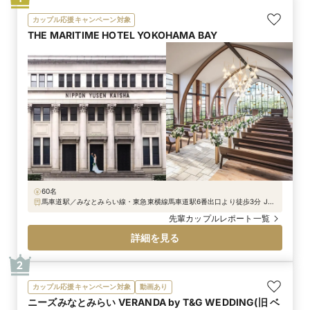
カップル応援キャンペーン対象
THE MARITIME HOTEL YOKOHAMA BAY
60名
馬車道駅／みなとみらい線・東急東横線馬車道駅6番出口より徒歩3分 JR
根岸線・横浜市営地下鉄ブルーライン関内駅3番出口より徒歩6分 首都高
先輩カップルレポート一覧
速神奈川1号横羽線みなとみらいICより車で4分
詳細を見る
2
カップル応援キャンペーン対象
動画あり
ニーズみなとみらい VERANDA by T&G WEDDING(旧 ベ