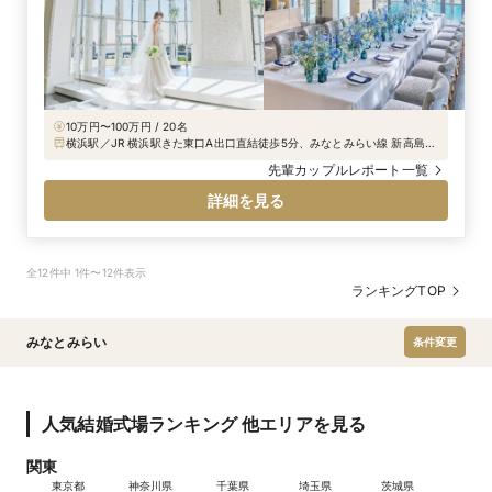
10万円〜100万円 / 20名
横浜駅／JR 横浜駅きた東口A出口直結徒歩5分、みなとみらい線 新高島駅
より徒歩5分
先輩カップルレポート一覧
詳細を見る
全12件中 1件〜12件表示
ランキングTOP
みなとみらい
条件変更
人気結婚式場ランキング 他エリアを見る
関東
東京都
神奈川県
千葉県
埼玉県
茨城県