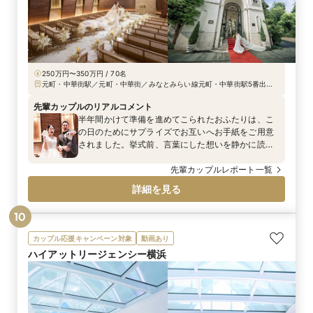
250万円〜350万円 / 70名
元町・中華街駅／元町・中華街／みなとみらい線元町・中華街駅5番出口
を右折、徒歩30秒（各所から送迎バス手配可能）
先輩カップルのリアルコメント
半年間かけて準備を進めてこられたおふたりは、こ
の日のためにサプライズでお互いへお手紙をご用意
されました。挙式前、言葉にした想いを静かに読み
上げるファーストミートの時間。想いがあふれ、涙
と笑顔が自然に交差する、忘れがたいひとときとな
先輩カップルレポート一覧
りました。ここを人生の新たな節目として、おふた
詳細を見る
りらしい歩みが静かに始まっていきます。
10
カップル応援キャンペーン対象
動画あり
ハイアットリージェンシー横浜