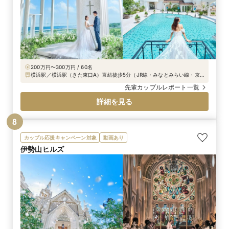
200万円〜300万円 / 60名
横浜駅／横浜駅（きた東口A）直結徒歩5分（JR線・みなとみらい線・京
急線・相鉄線・市営地下鉄線）、みなとみらい線新高島駅より徒歩5分
先輩カップルレポート一覧
詳細を見る
8
カップル応援キャンペーン対象
動画あり
伊勢山ヒルズ