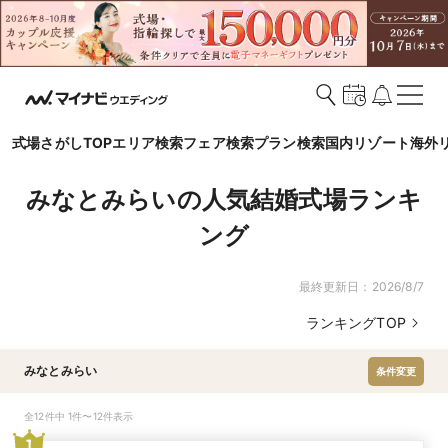
式場さがしTOP
エリア検索
フェア検索
プラン検索
国内リゾート
海外
みなとみらいの人気結婚式場ランキ
ング
最終更新日：
2026/8/7
ランキングTOP
みなとみらい
条件変更
全12件中 1件〜12件表示
1