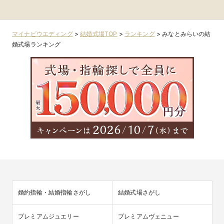
イサイド迎賓館ベ
新横浜・川崎
みらい・桜木町・
みらい・桜木町・
山手・山下町
ランダ)
山手・山下町・関
山手・山下町・関
内
内
内
マイナビウエディング
>
結婚式場TOP
>
ランキング
>
みなとみらいの結
婚式場ランキング
婚約指輪・結婚指輪さがし
結婚式場さがし
プレミアムジュエリー
プレミアムヴェニュー