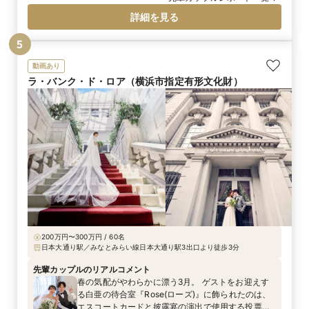
しました。また、しっとりとした空気にしたくな
詳細を見る
かったことと、せっかくベイビューを選んだので、
景色を楽しんでもらえるように極力カーテンを開け
5
てパーティを進行しました。その他、私たちのイ
メージのパーティになるようにと、プランナーさん
動画あり
からオネエの司会者を紹介してもらいました。おか
ラ・バンク・ド・ロア（横浜市指定有形文化財）
げでパーティは大盛況で私たちのテーマに添えた
パーティになりました♪
200万円〜300万円 / 60名
日本大通り駅／みなとみらい線日本大通り駅3出口より徒歩3分
先輩カップルのリアルコメント
春の気配がやわらかに漂う3月。 ゲストをお迎えす
る白亜の待合室『Rose(ローズ)』に飾られたのは、
エスコートカードと披露宴の演出で使用する投票