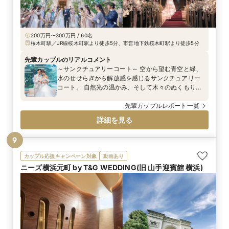
200万円〜300万円 / 60名
桜木町駅／JR線桜木町駅より徒歩5分、市営地下鉄桜木町駅より徒歩5分
先輩カップルのリアルコメント
～サンクチュアリーコート～ 空から望む青空と緑、
水のせせらぎから解放感を感じるサンクチュアリー
コート。 自然光の温かみ、そして木々のぬくもりか
らおふたりが求める「温かい・アットホームな」
チャペルです。おふたりらしい優しさ溢れる結婚式
先輩カップルレポート一覧
となりました。
詳細を見る
9
カップル応援キャンペーン対象
動画あり
ニーズ横浜元町 by T&G WEDDING(旧 山手迎賓館 横浜)