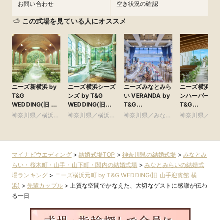
お問い合わせ
空き状況の確認
この式場を見ている人にオススメ
ニーズ新横浜 by
ニーズ横浜シーズ
ニーズみなとみら
ニーズ横浜コ
T&G
ンズ by T&G
い VERANDA by
ンハーバー by
WEDDING(旧 ア
WEDDING(旧
T&G
T&G
クアテラス迎賓館
ザ・シーズンズ)
WEDDING(旧 ベ
WEDDING(旧
神奈川県／横浜・
神奈川県／横浜・
神奈川県／みなと
神奈川県／横
新横浜)
イサイド迎賓館ベ
コットンハー
新横浜・川崎
新横浜・川崎
みらい・桜木町・
新横浜・川崎
ランダ)
クラブ 横浜)
山手・山下町・関
内
マイナビウエディング
>
結婚式場TOP
>
神奈川県の結婚式場
>
みなとみ
らい・桜木町・山手・山下町・関内の結婚式場
>
みなとみらいの結婚式
場ランキング
>
ニーズ横浜元町 by T&G WEDDING(旧 山手迎賓館 横
浜)
>
先輩カップル
>
上質な空間でかなえた、大切なゲストに感謝が伝わ
る一日