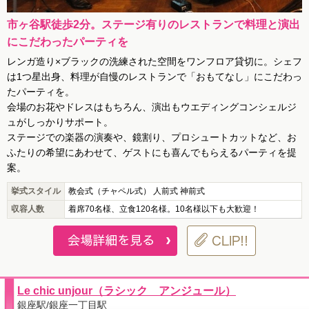
市ヶ谷駅徒歩2分。ステージ有りのレストランで料理と演出
にこだわったパーティを
レンガ造り×ブラックの洗練された空間をワンフロア貸切に。シェフ
は1つ星出身、料理が自慢のレストランで「おもてなし」にこだわっ
たパーティを。
会場のお花やドレスはもちろん、演出もウエディングコンシェルジ
ュがしっかりサポート。
ステージでの楽器の演奏や、鏡割り、プロシュートカットなど、お
ふたりの希望にあわせて、ゲストにも喜んでもらえるパーティを提
案。
挙式スタイル
教会式（チャペル式） 人前式 神前式
収容人数
着席70名様、立食120名様。10名様以下も大歓迎！
Le chic unjour（ラシック アンジュール）
銀座駅/銀座一丁目駅