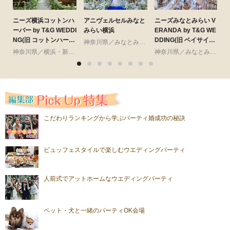
ニーズ横浜コットンハ
アニヴェルセルみなと
ニーズみなとみらい V
ーバー by T&G WEDDI
みらい横浜
ERANDA by T&G WE
G
NG(旧 コットンハーバ
DDING(旧 ベイサイド
神奈川県／みなとみらい・桜木町・山手・山下町・関内
ークラブ 横浜)
迎賓館ベランダ)
神奈川県／横浜・新横浜・川崎
神奈川県／みなとみらい・桜木町・山手・山下町・関内
こだわりランキングから学ぶパーティ婚成功の秘訣
ビュッフェスタイルで楽しむウエディングパーティ
人前式でアットホームなウエディングパーティ
ペット・犬と一緒のパーティOK会場