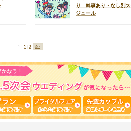
ー
り 幹事あり・なし別ス
ジュール
1
2
3
次>