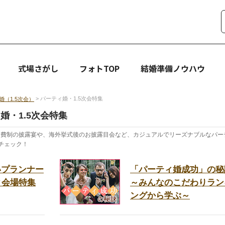
式場さがし
フォトTOP
結婚準備ノウハウ
> パーティ婚・1.5次会特集
婚（1.5次会）
婚・1.5次会特集
。会費制の披露宴や、海外挙式後のお披露目会など、カジュアルでリーズナブルなパ
チェック！
いプランナー
「パーティ婚成功」の秘
ィ会場特集
～みんなのこだわりラン
ングから学ぶ～