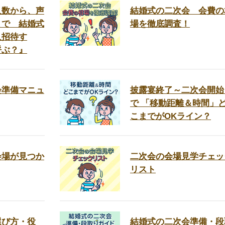
人数から、声
結婚式の二次会 会費の
まで 結婚式
場を徹底調査！
人招待す
呼ぶ？』
会準備マニュ
披露宴終了～二次会開始
で 「移動距離＆時間」
こまでがOKライン？
会場が見つか
二次会の会場見学チェッ
リスト
選び方・役
結婚式の二次会準備・段