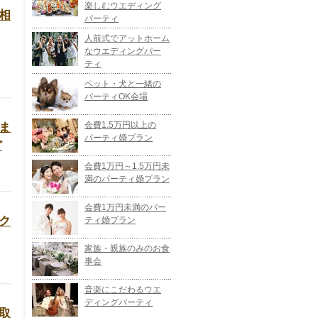
楽しむウエディング
相
パーティ
人前式でアットホーム
なウエディングパー
ティ
ペット・犬と一緒の
パーティOK会場
ま
会費1.5万円以上の
パーティ婚プラン
ど
会費1万円～1.5万円未
満のパーティ婚プラン
会費1万円未満のパー
ク
ティ婚プラン
家族・親族のみのお食
事会
音楽にこだわるウエ
ディングパーティ
取