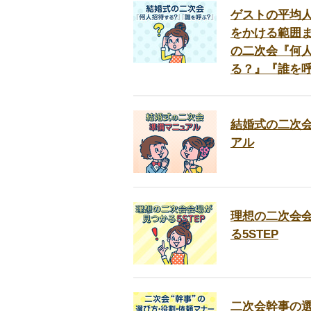
ゲストの平均
をかける範囲
の二次会『何
る？』『誰を
結婚式の二次
アル
理想の二次会
る5STEP
二次会幹事の