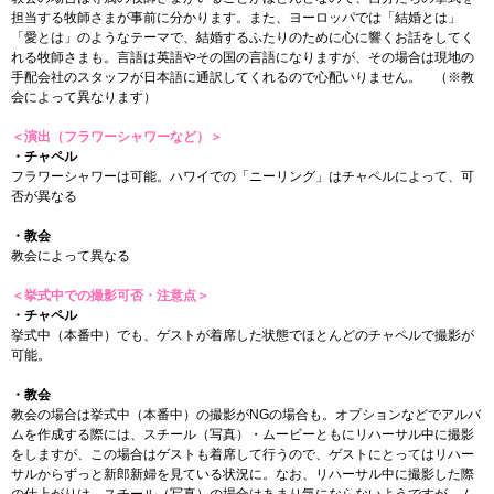
担当する牧師さまが事前に分かります。また、ヨーロッパでは「結婚とは」
「愛とは」のようなテーマで、結婚するふたりのために心に響くお話をしてく
れる牧師さまも。言語は英語やその国の言語になりますが、その場合は現地の
手配会社のスタッフが日本語に通訳してくれるので心配いりません。 （※教
会によって異なります）
＜演出（フラワーシャワーなど）＞
・チャペル
フラワーシャワーは可能。ハワイでの「ニーリング」はチャペルによって、可
否が異なる
・教会
教会によって異なる
＜挙式中での撮影可否・注意点＞
・チャペル
挙式中（本番中）でも、ゲストが着席した状態でほとんどのチャペルで撮影が
可能。
・教会
教会の場合は挙式中（本番中）の撮影がNGの場合も。オプションなどでアルバ
ムを作成する際には、スチール（写真）・ムービーともにリハーサル中に撮影
をしますが、この場合はゲストも着席して行うので、ゲストにとってはリハー
サルからずっと新郎新婦を見ている状況に。なお、リハーサル中に撮影した際
の仕上がりは、スチール（写真）の場合はあまり気にならないようですが、ム