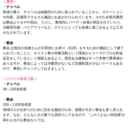
＜費用＞
・チャペル
前述の通り、チャペルは結婚式のために造られていることから、ロケーション
や内装、設備等でそもそも施設にお金がかけられています。そのため挙式費用
は教会よりもやや高め。 ただし、敷地内にパーティ会場が併設されていたり、
冷暖房完備・バリアフリーなど、ゲストにとっても快適に過ごせるような工夫
がなされています。
・教会
教会 は地元の信者さんが日常的にお祈り（礼拝）をするための施設として建て
られていることと、キリスト教の布教活動という理由からリーズナブルな料金
設定をしているという側面もあるよう。歴史ある建物はすべて本物で重厚感が
ありますが、教会によっては冷暖房がないなど設備投資が少ないケースもある
ので、事前にチェックしておきましょう。
＜ゲストの収容人数＞
・チャペル
30～100名程度
・教会
100～1,000名程度
地域の人がお祈りのために訪れる施設のため、規模が大きい教会も多く見られ
ます。なお、どんなに少人数でも貸切りにできるので、“このうえない特別感”が
味わえるのも教会ならでは。