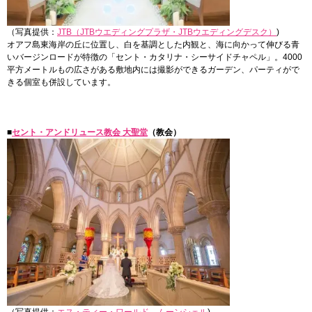
（写真提供：
JTB（JTBウエディングプラザ・JTBウエディングデスク）
)
オアフ島東海岸の丘に位置し、白を基調とした内観と、海に向かって伸びる青
いバージンロードが特徴の「セント・カタリナ・シーサイドチャペル」。4000
平方メートルもの広さがある敷地内には撮影ができるガーデン、パーティがで
きる個室も併設しています。
■
セント・アンドリュース教会 大聖堂
（教会）