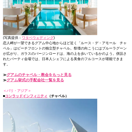
(写真提供：
ワタベウェディング
)
恋人岬が一望できるグアム中心地からほど近く「ルース・デ・アモール チャ
ペル」はビーチフロントの独立型チャペル。祭壇の向こうにはブルーラグーン
が広がり、ガラスのバージンロードは、海の上を歩いているかのよう。併設さ
れたパーティ会場では、日本人シェフによる美食のフルコースが堪能できま
す。
グアムのチャペル・教会をもっと見る
≫
グアム挙式の手配会社一覧を見る
≫
＜バリ・アジア＞
■
コンラッドインフィニティ
（チャペル）