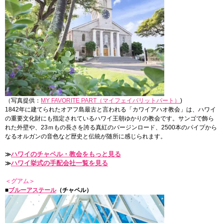
（写真提供：
MY FAVORITE PART（マイフェイバリットパート）
)
1842年に建てられたオアフ島最古と言われる「カワイアハオ教会」は、ハワイ
の重要文化財にも指定されているハワイ王朝ゆかりの教会です。サンゴで飾ら
れた外壁や、23ｍもの長さを誇る真紅のバージンロード、2500本のパイプから
なるオルガンの音色など歴史と伝統が随所に感じられます。
ハワイのチャペル・教会をもっと見る
≫
ハワイ挙式の手配会社一覧を見る
≫
＜グアム＞
■
ブルーアステール
（チャペル）