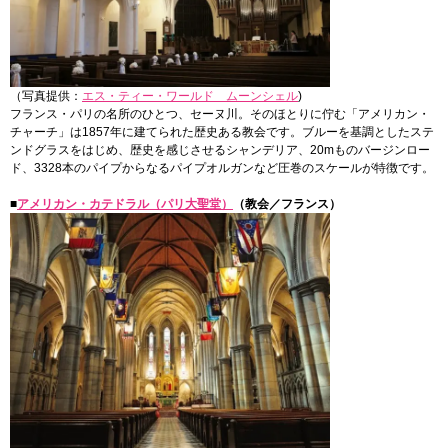
（写真提供：
エス・ティー・ワールド ムーンシェル
)
フランス・パリの名所のひとつ、セーヌ川。そのほとりに佇む「アメリカン・
チャーチ」は1857年に建てられた歴史ある教会です。ブルーを基調としたステ
ンドグラスをはじめ、歴史を感じさせるシャンデリア、20mものバージンロー
ド、3328本のパイプからなるパイプオルガンなど圧巻のスケールが特徴です。
■
アメリカン・カテドラル（パリ大聖堂）
（教会／フランス）