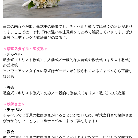
挙式の内容や演出、挙式中の撮影でも、チャペルと教会では多くの違いがあり
ます。ここでは、それぞれの違いや注意点をまとめて解説していきます。ぜひ
海外ウエディングの式場選びの参考に♪
＜挙式スタイル・式次第＞
・チャペル
教会式（キリスト教式）、人前式／一般的な人前式や教会式（キリスト教式）
の式次第
※ハワイアンスタイルの挙式はガーデンが併設されているチャペルなら可能な
場合も
・教会
教会式（キリスト教式）のみ／一般的な教会式（キリスト教式）の式次第
＜牧師さま＞
・チャペル
チャペルでは専属の牧師さまがいることは少ないため、挙式当日まで牧師さま
が分からないことも。（※チャペルによって異なります）
・教会
教会の場合は専属の牧師さまがいることがほとんどなので、自分たちの挙式を