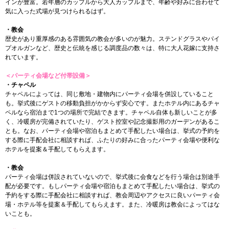
インが豊富。若年層のカップルから大人カップルまで、年齢や好みに合わせて
気に入った式場が見つけられるはず。
・教会
歴史があり重厚感のある雰囲気の教会が多いのが魅力。ステンドグラスやパイ
プオルガンなど、歴史と伝統を感じる調度品の数々は、特に大人花嫁に支持さ
れています。
＜パーティ会場など付帯設備＞
・チャペル
チャペルによっては、同じ敷地・建物内にパーティ会場を併設していること
も。挙式後にゲストの移動負担がかからず安心です。またホテル内にあるチャ
ペルなら宿泊まで1つの場所で完結できます。チャペル自体も新しいことが多
く、冷暖房が完備されていたり、ゲスト控室や記念撮影用のガーデンがあるこ
とも。なお、パーティ会場や宿泊もまとめて手配したい場合は、挙式の予約を
する際に手配会社に相談すれば、ふたりの好みに合ったパーティ会場や便利な
ホテルを提案＆手配してもらえます。
・教会
パーティ会場は併設されていないので、挙式後に会食などを行う場合は別途手
配が必要です。もしパーティ会場や宿泊もまとめて手配したい場合は、挙式の
予約をする際に手配会社に相談すれば、教会周辺やアクセスに良いパーティ会
場・ホテル等を提案＆手配してもらえます。また、冷暖房は教会によってはな
いことも。