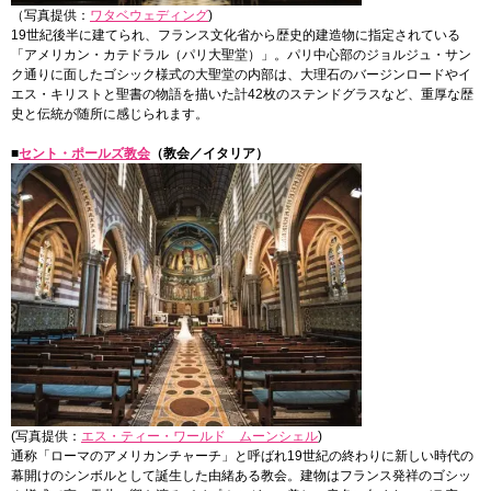
（写真提供：
ワタベウェディング
)
19世紀後半に建てられ、フランス文化省から歴史的建造物に指定されている
「アメリカン・カテドラル（パリ大聖堂）」。パリ中心部のジョルジュ・サン
ク通りに面したゴシック様式の大聖堂の内部は、大理石のバージンロードやイ
エス・キリストと聖書の物語を描いた計42枚のステンドグラスなど、重厚な歴
史と伝統が随所に感じられます。
■
セント・ポールズ教会
（教会／イタリア）
(写真提供：
エス・ティー・ワールド ムーンシェル
)
通称「ローマのアメリカンチャーチ」と呼ばれ19世紀の終わりに新しい時代の
幕開けのシンボルとして誕生した由緒ある教会。建物はフランス発祥のゴシッ