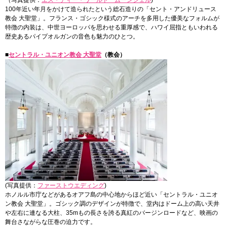
（写真提供：
エス・ティー・ワールド ムーンシェル
)
100年近い年月をかけて造られたという総石造りの「セント・アンドリュース
教会 大聖堂」。フランス・ゴシック様式のアーチを多用した優美なフォルムが
特徴の内装は、中世ヨーロッパを思わせる重厚感で、ハワイ屈指ともいわれる
歴史あるパイプオルガンの音色も魅力のひとつ。
■
セントラル・ユニオン教会 大聖堂
（教会）
(写真提供：
ファーストウエディング
)
ホノルル市庁などがあるオアフ島の中心地からほど近い「セントラル・ユニオ
ン教会 大聖堂」。ゴシック調のデザインが特徴で、堂内はドーム上の高い天井
や左右に連なる大柱、35mもの長さを誇る真紅のバージンロードなど、映画の
舞台さながらな圧巻の迫力です。