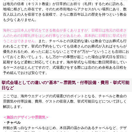
は地元の信者（キリスト教徒）が日常的にお祈り（礼拝）するために訪れる、
地域に根ざした存在です。そのため市街地からアクセスがいい場所にあり、数
百人以上の人を収容できる規模で、さらに数百年以上の歴史を持つという教会
も少なくありません。
海外には日本人が挙式をできる教会が多くありますが、日曜日は地元の信者さ
んのための日曜礼拝をはじめ行事などがあるため、基本的に日曜日に挙式を行
うことはできません。
また、チャペルとの決定的な違いは教会ではお葬式も行
われることです。挙式の予約をしていても信者さんのお葬式が入ればそちらが
優先されるため、めったに起こらないことですが“万が一”ということも念頭にお
いておくと良いでしょう。もし万が一の事態が起こった場合は挙式日を翌日に
延期するなど柔軟に対応してくれます。海外挙式なら現地に数日間滞在してい
るケースがほとんどですので、式場選びをする際には念のため余裕ある日程を
予め組んでおけば安心です。
挙式会場としての違いの“基本”～雰囲気・付帯設備・費用・挙式可能
日など
ここでは、海外ウエディングの式場選びのポイントとなる、チャペルと教会の
雰囲気や付帯設備、費用、ゲストの収容人数、挙式可能日などについて詳しく
解説します。
＜施設のデザインや雰囲気＞
・チャペル
外観が真っ白なチャペルをはじめ、木目調の温かみのあるチャペルなど、デザ