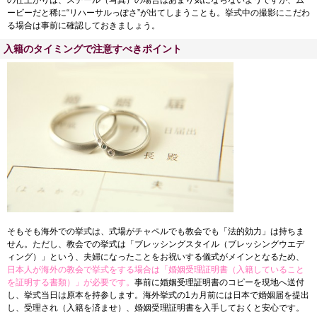
ービーだと稀に“リハーサルっぽさ”が出てしまうことも。挙式中の撮影にこだわ
る場合は事前に確認しておきましょう。
入籍のタイミングで注意すべきポイント
そもそも海外での挙式は、式場がチャペルでも教会でも「法的効力」は持ちま
せん。ただし、教会での挙式は「ブレッシングスタイル（ブレッシングウエデ
ィング）」という、夫婦になったことをお祝いする儀式がメインとなるため、
日本人が海外の教会で挙式をする場合は「婚姻受理証明書（入籍していること
を証明する書類）」が必要です。
事前に婚姻受理証明書のコピーを現地へ送付
し、挙式当日は原本を持参します。海外挙式の1カ月前には日本で婚姻届を提出
し、受理され（入籍を済ませ）、婚姻受理証明書を入手しておくと安心です。