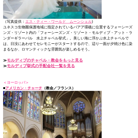
（写真提供：
エス・ティー・ワールド ムーンシェル
)
ユネスコ生物圏保護地域に指定されているバアア環礁に位置するフォーシーズ
ンズ・リゾート内の「フォーシーズンズ・リゾート・モルディブ・アット・ラ
ンダーギラーバル 水上チャペル挙式」。美しい海に浮かぶ水上チャペルで
は、日没にあわせてセレモニーがスタートするので、辺り一面が夕焼け色に染
まるなか、ロマンティックな雰囲気が楽しめるそう。
モルディブのチャペル・教会をもっと見る
≫
モルディブ挙式の手配会社一覧を見る
≫
＜ヨーロッパ＞
■
アメリカン・チャーチ
（教会／フランス）