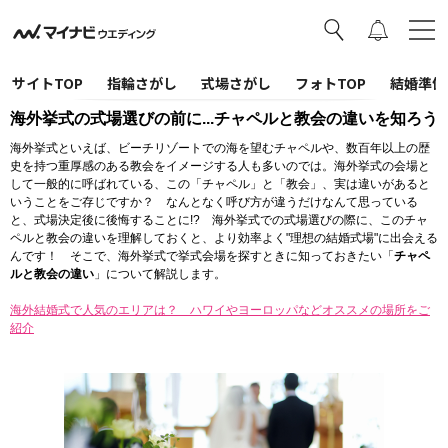
サイトTOP
指輪さがし
式場さがし
フォトTOP
結婚準備
海外挙式の式場選びの前に...チャペルと教会の違いを知ろう
海外挙式といえば、ビーチリゾートでの海を望むチャペルや、数百年以上の歴
史を持つ重厚感のある教会をイメージする人も多いのでは。海外挙式の会場と
して一般的に呼ばれている、この「チャペル」と「教会」、実は違いがあると
いうことをご存じですか？ なんとなく呼び方が違うだけなんて思っている
と、式場決定後に後悔することに!? 海外挙式での式場選びの際に、このチャ
ペルと教会の違いを理解しておくと、より効率よく"理想の結婚式場"に出会える
んです！ そこで、海外挙式で挙式会場を探すときに知っておきたい「
チャペ
ルと教会の違い
」について解説します。
海外結婚式で人気のエリアは？ ハワイやヨーロッパなどオススメの場所をご
紹介