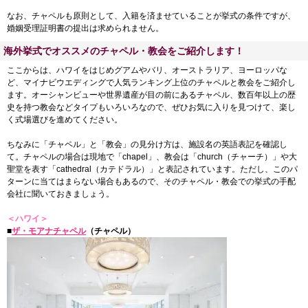
なお、チャペルも原則として、入籍を済ませていることが挙式の条件ですが、
婚姻受理証明書の提出は求められません。
海外挙式でオススメのチャペル・教会をご紹介します！
ここからは、ハワイをはじめグアムやバリ、オーストラリア、ヨーロッパな
ど、マイナビウエディングで人気ランキング上位のチャペルと教会をご紹介し
ます。オーシャンビューや世界遺産が目の前にあるチャペル、数百年以上の歴
史を持つ教会などタイプもいろいろなので、ぜひお気に入りを見つけて、楽し
く式場選びを進めてください。
ちなみに「チャペル」と「教会」の見分け方は、施設名の英語表記を確認し
て。チャペルの場合は現地で「chapel」、教会は「church（チャーチ）」や大
聖堂を表す「cathedral（カテドラル）」と表記されています。ただし、このパ
ターンに当てはまらない場合もあるので、そのチャペル・教会での挙式の手配
会社に聞いておきましょう。
＜ハワイ＞
■
ザ・モアナチャペル
（チャペル）