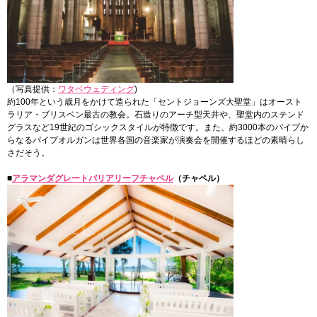
（写真提供：
ワタベウェディング
)
約100年という歳月をかけて造られた「セントジョーンズ大聖堂」はオースト
ラリア・ブリスベン最古の教会。石造りのアーチ型天井や、聖堂内のステンド
グラスなど19世紀のゴシックスタイルが特徴です。また、約3000本のパイプか
らなるパイプオルガンは世界各国の音楽家が演奏会を開催するほどの素晴らし
さだそう。
■
アラマンダグレートバリアリーフチャペル
（チャペル）