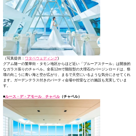
（写真提供：
ワタベウェディング
)
グアム随一の繁華街・タモン地区からほど近い「ブルーアステール」は開放的
なガラス張りのチャペル。全長12mで階段型の大理石のバージンロードは、祭
壇の向こうに青い海と空が広がり、まるで天空にいるような気分にさせてくれ
ます。ガーデンテラス付きのパーティ会場や控室などの施設も充実していま
す。
■
ルース・デ・アモール チャペル
（チャペル）