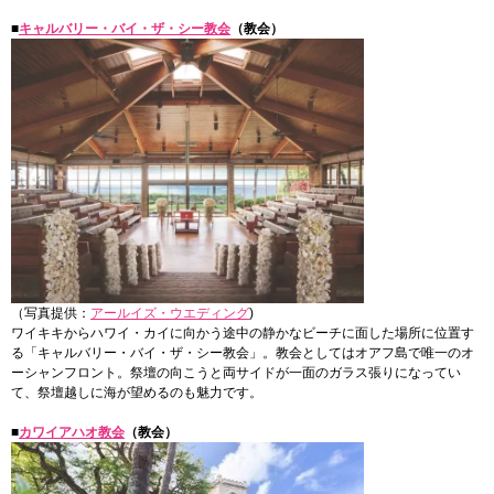
■
キャルバリー・バイ・ザ・シー教会
（教会）
（写真提供：
アールイズ・ウエディング
)
ワイキキからハワイ・カイに向かう途中の静かなビーチに面した場所に位置す
る「キャルバリー・バイ・ザ・シー教会」。教会としてはオアフ島で唯一のオ
ーシャンフロント。祭壇の向こうと両サイドが一面のガラス張りになってい
て、祭壇越しに海が望めるのも魅力です。
■
カワイアハオ教会
（教会）