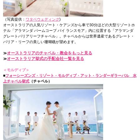
（写真提供：
ワタベウェディング
)
オーストラリアの人気リゾート・ケアンズから車で30分ほどの大型リゾートホ
テル「アラマンダ パームコーブ バイ ランスモア」内に位置する「アラマンダ
グレートバリアリーフチャペル」。チャペルからは世界遺産であるグレート・
バリア・リーフの美しい珊瑚礁が望めます。
オーストラリアのチャペル・教会をもっと見る
≫
オーストラリア挙式の手配会社一覧を見る
≫
＜モルディブ＞
■
フォーシーズンズ・リゾート・モルディブ・アット・ランダーギラーバル 水
上チャペル挙式
（チャペル）