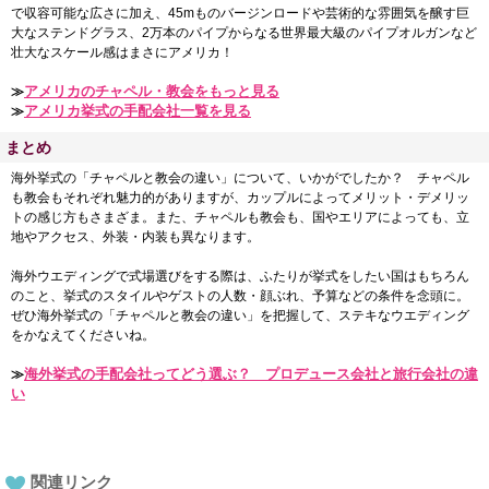
で収容可能な広さに加え、45mものバージンロードや芸術的な雰囲気を醸す巨
大なステンドグラス、2万本のパイプからなる世界最大級のパイプオルガンなど
壮大なスケール感はまさにアメリカ！
アメリカのチャペル・教会をもっと見る
≫
アメリカ挙式の手配会社一覧を見る
≫
まとめ
海外挙式の「チャペルと教会の違い」について、いかがでしたか？ チャペル
も教会もそれぞれ魅力的がありますが、カップルによってメリット・デメリッ
トの感じ方もさまざま。また、チャペルも教会も、国やエリアによっても、立
地やアクセス、外装・内装も異なります。
海外ウエディングで式場選びをする際は、ふたりが挙式をしたい国はもちろん
のこと、挙式のスタイルやゲストの人数・顔ぶれ、予算などの条件を念頭に。
ぜひ海外挙式の「チャペルと教会の違い」を把握して、ステキなウエディング
をかなえてくださいね。
海外挙式の手配会社ってどう選ぶ？ プロデュース会社と旅行会社の違
≫
い
関連リンク