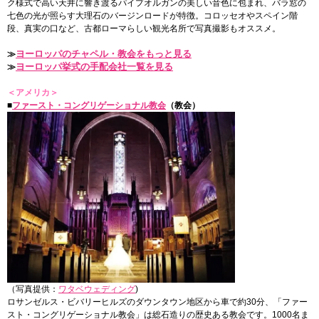
ク様式で高い天井に響き渡るパイプオルガンの美しい音色に包まれ、バラ窓の
七色の光が照らす大理石のバージンロードが特徴。コロッセオやスペイン階
段、真実の口など、古都ローマらしい観光名所で写真撮影もオススメ。
ヨーロッパのチャペル・教会をもっと見る
≫
ヨーロッパ挙式の手配会社一覧を見る
≫
＜アメリカ＞
■
ファースト・コングリゲーショナル教会
（教会）
（写真提供：
ワタベウェディング
)
ロサンゼルス・ビバリーヒルズのダウンタウン地区から車で約30分、「ファー
スト・コングリゲーショナル教会」は総石造りの歴史ある教会です。1000名ま