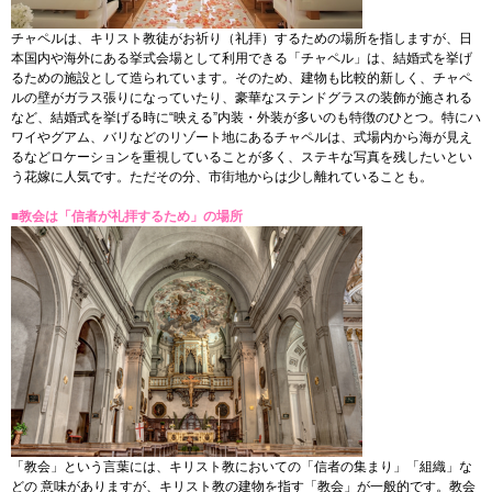
チャペルは、キリスト教徒がお祈り（礼拝）するための場所を指しますが、日
本国内や海外にある挙式会場として利用できる「チャペル」は、結婚式を挙げ
るための施設として造られています。そのため、建物も比較的新しく、チャペ
ルの壁がガラス張りになっていたり、豪華なステンドグラスの装飾が施される
など、結婚式を挙げる時に“映える”内装・外装が多いのも特徴のひとつ。特にハ
ワイやグアム、バリなどのリゾート地にあるチャペルは、式場内から海が見え
るなどロケーションを重視していることが多く、ステキな写真を残したいとい
う花嫁に人気です。ただその分、市街地からは少し離れていることも。
■教会は「信者が礼拝するため」の場所
「教会」という言葉には、キリスト教においての「信者の集まり」「組織」な
どの 意味がありますが、キリスト教の建物を指す「教会」が一般的です。教会