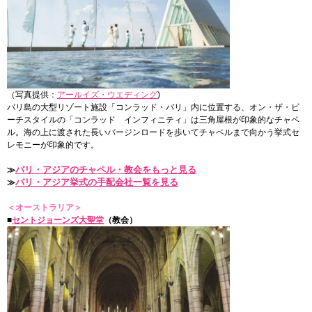
（写真提供：
アールイズ・ウエディング
)
バリ島の大型リゾート施設「コンラッド・バリ」内に位置する、オン・ザ・ビ
ーチスタイルの「コンラッド インフィニティ」は三角屋根が印象的なチャペ
ル。海の上に渡された長いバージンロードを歩いてチャペルまで向かう挙式セ
レモニーが印象的です。
バリ・アジアのチャペル・教会をもっと見る
≫
バリ・アジア挙式の手配会社一覧を見る
≫
＜オーストラリア＞
■
セントジョーンズ大聖堂
（教会）