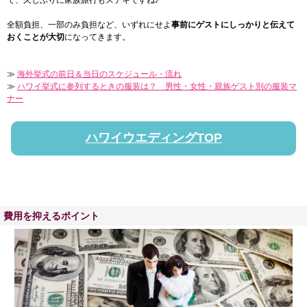
全額負担、一部のみ負担など、いずれにせよ
事前にゲストにしっかりと伝えて
おくことが大切
になってきます。
≫
海外挙式の前日＆当日のスケジュール・流れ
≫
ハワイ挙式に参列するときの服装は？ 男性・女性・親族ゲスト別の服装マ
ナー
ハワイウエディングTOP
費用を抑えるポイント