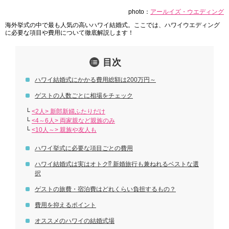
photo：
アールイズ・ウエディング
海外挙式の中で最も人気の高いハワイ結婚式。ここでは、ハワイウエディング
に必要な項目や費用について徹底解説します！
目次
ハワイ結婚式にかかる費用総額は200万円～
ゲストの人数ごとに相場をチェック
└
<2人> 新郎新婦ふたりだけ
└
<4～6人> 両家親など親族のみ
└
<10人～> 親族や友人も
ハワイ挙式に必要な項目ごとの費用
ハワイ結婚式は実はオトク⁉ 新婚旅行も兼ねれるベストな選
択
ゲストの旅費・宿泊費はどれくらい負担するもの？
費用を抑えるポイント
オススメのハワイの結婚式場