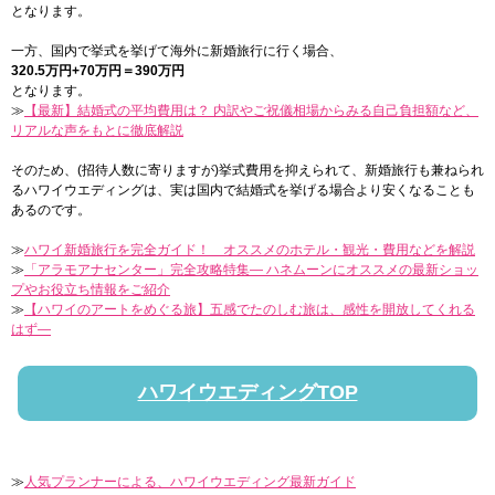
となります。
一方、国内で挙式を挙げて海外に新婚旅行に行く場合、
320.5万円+70万円＝390万円
となります。
≫
【最新】結婚式の平均費用は？ 内訳やご祝儀相場からみる自己負担額など、
リアルな声をもとに徹底解説
そのため、(招待人数に寄りますが)挙式費用を抑えられて、新婚旅行も兼ねられ
るハワイウエディングは、実は国内で結婚式を挙げる場合より安くなることも
あるのです。
≫
ハワイ新婚旅行を完全ガイド！ オススメのホテル・観光・費用などを解説
≫
「アラモアナセンター」完全攻略特集― ハネムーンにオススメの最新ショッ
プやお役立ち情報をご紹介
≫
【ハワイのアートをめぐる旅】五感でたのしむ旅は、感性を開放してくれる
はず―
ハワイウエディングTOP
≫
人気プランナーによる、ハワイウエディング最新ガイド