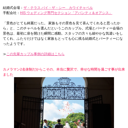
結婚式会場：
ザ・テラス バイ・ザ・シー カウイチャペル
手配会社：
HIS ウェディング専門セクション「アバンティ＆オアシス」
「景色がとても綺麗だった。 家族もその景色を見て喜んでくれると思ったか
ら」と、このチャペルを選んだというこのカップル。式場とパーティー会場の
景色は、最初に扉を開けた瞬間に感動。スタッフの方々も細やかな気遣いをし
てくれ、ふたりだけではなく家族もとっても心に残る結婚式とパーティーにな
ったようです。
≫
この先輩カップル事例の詳細はこちら
カメラマン2名体制だからこその、本当に贅沢で、幸せな時間を過ごす事が出来
ました