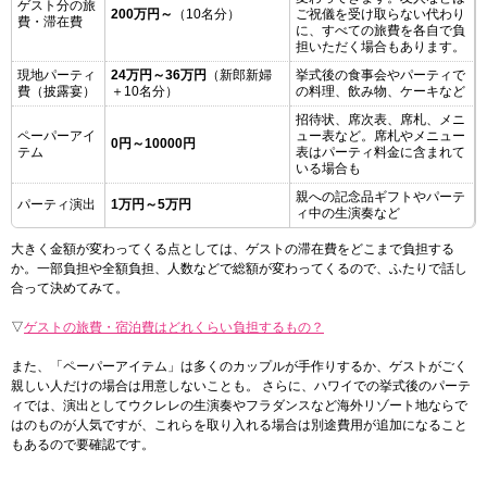
ゲスト分の旅
200万円～
（10名分）
ご祝儀を受け取らない代わり
費・滞在費
に、すべての旅費を各自で負
担いただく場合もあります。
現地パーティ
24万円～36万円
（新郎新婦
挙式後の食事会やパーティで
費（披露宴）
＋10名分）
の料理、飲み物、ケーキなど
招待状、席次表、席札、メニ
ペーパーアイ
ュー表など。席札やメニュー
0円～10000円
テム
表はパーティ料金に含まれて
いる場合も
親への記念品ギフトやパーテ
パーティ演出
1万円～5万円
ィ中の生演奏など
大きく金額が変わってくる点としては、ゲストの滞在費をどこまで負担する
か。一部負担や全額負担、人数などで総額が変わってくるので、ふたりで話し
合って決めてみて。
▽
ゲストの旅費・宿泊費はどれくらい負担するもの？
また、「ペーパーアイテム」は多くのカップルが手作りするか、ゲストがごく
親しい人だけの場合は用意しないことも。 さらに、ハワイでの挙式後のパーテ
ィでは、演出としてウクレレの生演奏やフラダンスなど海外リゾート地ならで
はのものが人気ですが、これらを取り入れる場合は別途費用が追加になること
もあるので要確認です。