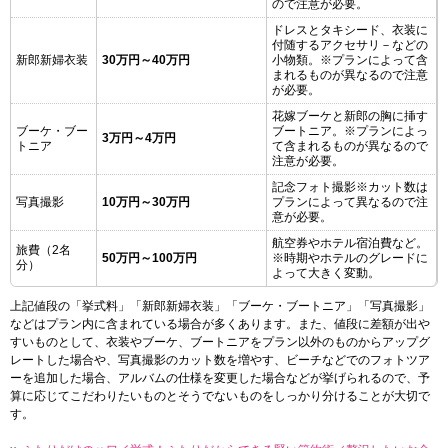
ので注意が必要。
ドレスとタキシード、衣装に
付随するアクセサリ－などの
新郎新婦衣装
30万円～40万円
小物類。※プランによって含
まれるものが異なるので注意
が必要。
花嫁ブーケと新郎の胸に挿す
ブーケ・ブー
ブートニア。※プランによっ
3万円～4万円
トニア
て含まれるものが異なるので
注意が必要。
記念フォト撮影※カット数は
写真撮影
10万円～30万円
プランによって異なるので注
意が必要。
航空券やホテル宿泊費など。
旅費（2名
50万円～100万円
※時期やホテルのグレードに
分）
よって大きく変動。
上記値段の「挙式料」「新郎新婦衣装」「ブーケ・ブートニア」「写真撮影」
などはプラン内に含まれている場合が多くあります。また、値段に差額が出や
すいものとして、衣装やブーケ、ブートニアをプラン以外のものからアップグ
レートした場合や、写真撮影のカット数を増やす、ビーチなどでのフォトツア
ーを追加した場合、アルバムの仕様を変更した場合などが挙げられるので、予
算に応じてこだわりたいものとそうでないものをしっかり分けることが大切で
す。