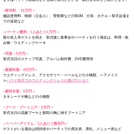
○挙式料： 10万円～
施設使用料、牧師（立会人）、聖歌隊などのBGM、介添、ホテル～挙式会場ま
での送迎など
○パーティ費用：1人あたり1万円～
親や友人等ゲストを招き、挙式後に食事会やパーティを行う場合は、料理・飲
み物・ウエディングケーキ
○写真：5万円～
挙式当日のスナップ写真、アルバム制作費、DVD費用等
○新婦衣装：20万円～
ウエディングドレス、アクセサリー・ベールなどの小物類、ヘアメイク
≫
ハワイ挙式でのウエディングドレスの選び方とは？
○新郎衣装：5万円～
タキシードや靴などの小物類
○ブーケ・ブートニア：2万円～
挙式当日の花嫁ブーケと新郎の胸に挿すブートニア
○ペーパーアイテム：1人あたり数百円～
ゲストがいる場合は招待状やパーティでの席次表、席札、メニュー表など