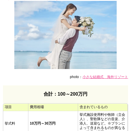
photo：
小さな結婚式 海外リゾート
合計：100～200万円
項目
費用相場
含まれているもの
挙式施設使用料や牧師（立会
人）、聖歌隊などの音楽、介
挙式料
10万円～30万円
添人、送迎など。※プランに
よって含まれるものが異なる