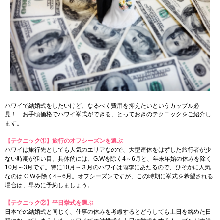
ハワイで結婚式をしたいけど、なるべく費用を抑えたいというカップル必
見！ お手頃価格でハワイ挙式ができる、とっておきのテクニックをご紹介し
ます。
【テクニック①】旅行のオフシーズンを選ぶ
ハワイは旅行先としても人気のエリアなので、大型連休をはずした旅行者が少
ない時期が狙い目。具体的には、G.Wを除く4～6月と、年末年始の休みを除く
10月～3月です。特に10月～３月のハワイは雨季にあたるので、ひそかに人気
なのは G.Wを除く4～6月。オフシーズンですが、この時期に挙式を希望される
場合は、早めに予約しましょう。
【テクニック②】平日挙式を選ぶ
日本での結婚式と同じく、仕事の休みを考慮するとどうしても土日を絡めた日