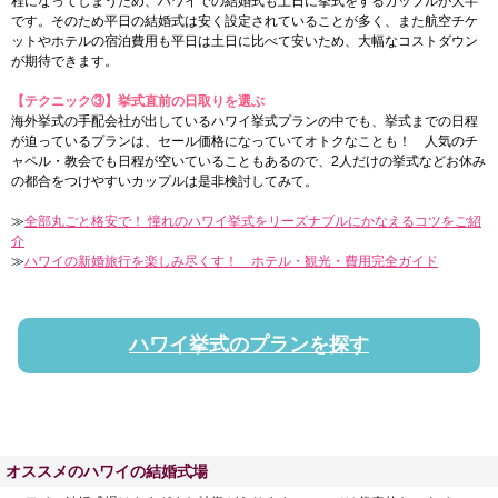
程になってしまうため、ハワイでの結婚式も土日に挙式をするカップルが大半
です。そのため平日の結婚式は安く設定されていることが多く、また航空チケ
ットやホテルの宿泊費用も平日は土日に比べて安いため、大幅なコストダウン
が期待できます。
【テクニック③】挙式直前の日取りを選ぶ
海外挙式の手配会社が出しているハワイ挙式プランの中でも、挙式までの日程
が迫っているプランは、セール価格になっていてオトクなことも！ 人気のチ
ャペル・教会でも日程が空いていることもあるので、2人だけの挙式などお休み
の都合をつけやすいカップルは是非検討してみて。
≫
全部丸ごと格安で！ 憧れのハワイ挙式をリーズナブルにかなえるコツをご紹
介
≫
ハワイの新婚旅行を楽しみ尽くす！ ホテル・観光・費用完全ガイド
ハワイ挙式のプランを探す
オススメのハワイの結婚式場