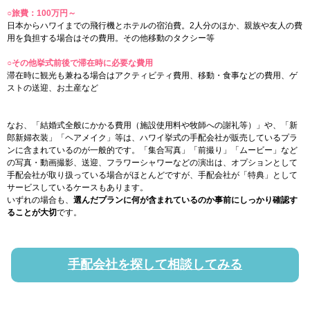
○旅費：100万円～
日本からハワイまでの飛行機とホテルの宿泊費。2人分のほか、親族や友人の費
用を負担する場合はその費用。その他移動のタクシー等
○その他挙式前後で滞在時に必要な費用
滞在時に観光も兼ねる場合はアクティビティ費用、移動・食事などの費用、ゲ
ストの送迎、お土産など
なお、「結婚式全般にかかる費用（施設使用料や牧師への謝礼等）」や、「新
郎新婦衣装」「ヘアメイク」等は、ハワイ挙式の手配会社が販売しているプラ
ンに含まれているのが一般的です。「集合写真」「前撮り」「ムービー」など
の写真・動画撮影、送迎、フラワーシャワーなどの演出は、オプションとして
手配会社が取り扱っている場合がほとんどですが、手配会社が「特典」として
サービスしているケースもあります。
いずれの場合も、
選んだプランに何が含まれているのか事前にしっかり確認す
ることが大切
です。
手配会社を探して相談してみる