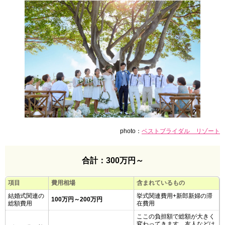
photo：
ベストブライダル リゾート
合計：300万円～
項目
費用相場
含まれているもの
結婚式関連の
挙式関連費用+新郎新婦の滞
100万円～200万円
総額費用
在費用
ここの負担額で総額が大きく
変わってきます。友人などは