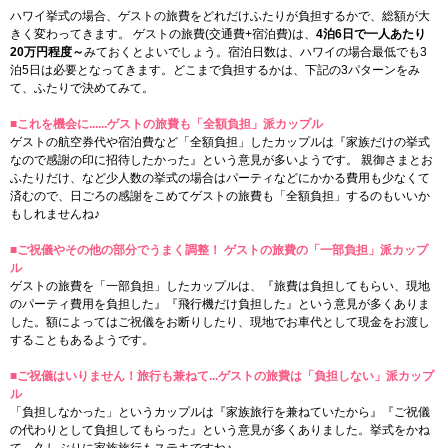
ハワイ挙式の場合、ゲストの旅費をどれだけふたりが負担するかで、総額が大
きく変わってきます。 ゲストの旅費(交通費+宿泊費)は、
4泊6日で一人あたり
20万円程度～
みておくとよいでしょう。宿泊日数は、ハワイの場合最低でも3
泊5日は必要となってきます。どこまで負担するかは、下記の3パターンをみ
て、ふたりで決めてみて。
■これを機会に......ゲストの旅費も「全額負担」派カップル
ゲストの航空券代や宿泊費など「全額負担」したカップルは『家族だけの挙式
なので感謝の印に招待したかった』という意見が多いようです。 親御さまとお
ふたりだけ、など少人数の挙式の場合はパーティなどにかかる費用も少なくて
済むので、日ごろの感謝をこめてゲストの旅費も「全額負担」するのもいいか
もしれませんね♪
■ご祝儀やその他の部分でうまく調整！ ゲストの旅費の「一部負担」派カップ
ル
ゲストの旅費を「一部負担」したカップルは、『旅費は負担してもらい、現地
のパーティ費用を負担した』『飛行機だけ負担した』という意見が多くありま
した。額によってはご祝儀をお断りしたり、現地でお車代として現金をお渡し
することもあるようです。
■ご祝儀はいりません！旅行も兼ねて...ゲストの旅費は「負担しない」派カップ
ル
「負担しなかった」というカップルは『家族旅行を兼ねていたから』『ご祝儀
の代わりとして負担してもらった』という意見が多くありました。挙式をかね
て、久しぶりに家族旅行もステキですね♪