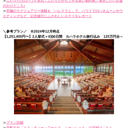
≫
ふたりだけのハワイ挙式！ふたりだからできる賢い節約術／贅沢したいお金
のかけどころ♪
≫
究極のラグジュアリー体験を「ハレクラニ」で。ハワイでのハネムーンやウ
エディングなど、記念旅行にふさわしいステイをレポート
＼参考プラン／ ※2024年12月時点
【1,251,400円〜】2人挙式＋4泊6日間 カハラホテル旅行込み 125万円台～
≫
プラン詳細
≫
手配会社「エス・ティー・ワールド ムーンシェル」の詳細はこちら