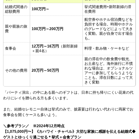
結婚式関連の
挙式関連費用+新郎新婦の滞
100万円～
総額費用
在費用
航空券やホテル宿泊費などを
負担する場合。時期やホテル
親や親族の旅
100万円～200万円
のグレードなどによって大き
費
く変動。親が自身で出す場合
も。
12万円～16万円
（新郎新婦
食事会
料理・飲み物・ケーキなど
＋親4名）
親の滞在中の飲食費や観光、
お土産など。海外旅行に不慣
れな場合は、オプショナルツ
その他の費用
20万円～50万円
アーに参加してもらうような
ことも。滞在日数によって大
きく変動
「パーティ演出」の中にある親へのギフトは、日本に持ち帰りにくい花束の代
わりにレイを贈られる方も多くいます。
また、結婚セレモニー自体は挙式のみで、披露宴は行わない代わりに両家でお
食事会を開くケースも多いよう。
＼参考プラン／ ※2024年12月時点
【1,075,000円〜】《カハワイ・チャペル》大切な家族に感謝を伝える結婚式◆
ゲストとゆっくり過ごせる＊挙式＋会食プラン