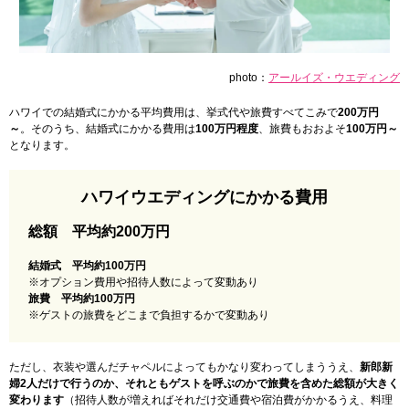
photo：
アールイズ・ウエディング
ハワイでの結婚式にかかる平均費用は、挙式代や旅費すべてこみで
200万円
～
。そのうち、結婚式にかかる費用は
100万円程度
、旅費もおおよそ
100万円～
となります。
ハワイウエディングにかかる費用
総額 平均約200万円
結婚式 平均約100万円
※オプション費用や招待人数によって変動あり
旅費 平均約100万円
※ゲストの旅費をどこまで負担するかで変動あり
ただし、衣装や選んだチャペルによってもかなり変わってしまううえ、
新郎新
婦2人だけで行うのか、それともゲストを呼ぶのかで旅費を含めた総額が大きく
変わります
（招待人数が増えればそれだけ交通費や宿泊費がかかるうえ、料理