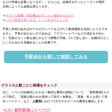
などの準備も必要になります）。さらには、結婚式を行ったシーズンや場所、
日程によっても金額は異なります。
≫
ゲストの旅費・宿泊費はどれくらい負担するもの？
≫
ハワイ挙式を安くする、とっておきテクニック
予算に余裕があればホテルのグレードを上げたり動画撮影を追加したりもでき
ますし、予算が合わないのであれば、フラワーシャワーなどの演出をやめた
り、写真のカット数を減らすなどで調整が可能。2人で話し合い、結婚式のどこ
にこだわるかを見極めることが必要です。
手配会社を探して相談してみる
ゲストの人数ごとに相場をチェック
次に、ハワイの結婚式にかかる一般的な費用の総額について、「新郎新婦2人だ
けで挙式」「両家の親のみを招待いて挙式＋食事会」「親族・友人も招いて挙
式＋パーティ」など、
人数別
にわけて3大モデルケースの費用を解説します。
<2人> 新郎新婦ふたりだけ