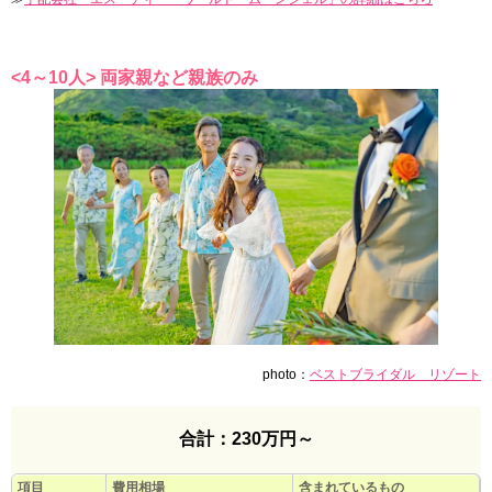
<4～10人> 両家親など親族のみ
photo：
ベストブライダル リゾート
合計：230万円～
項目
費用相場
含まれているもの