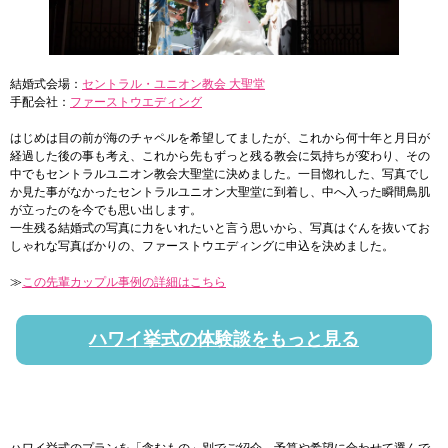
結婚式会場：
セントラル・ユニオン教会 大聖堂
手配会社：
ファーストウエディング
はじめは目の前が海のチャペルを希望してましたが、これから何十年と月日が
経過した後の事も考え、これから先もずっと残る教会に気持ちが変わり、その
中でもセントラルユニオン教会大聖堂に決めました。一目惚れした、写真でし
か見た事がなかったセントラルユニオン大聖堂に到着し、中へ入った瞬間鳥肌
が立ったのを今でも思い出します。
一生残る結婚式の写真に力をいれたいと言う思いから、写真はぐんを抜いてお
しゃれな写真ばかりの、ファーストウエディングに申込を決めました。
≫
この先輩カップル事例の詳細はこちら
ハワイ挙式の体験談をもっと見る
ハワイ挙式のプランを「含むもの」別でご紹介。予算や希望に合わせて選んで