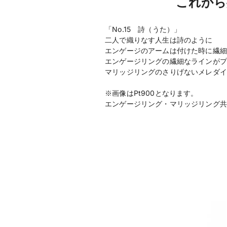
これから
「No.15 詩（うた）」
二人で織りなす人生は詩のように
エンゲージのアームは付けた時に繊細
エンゲージリングの繊細なラインがプ
マリッジリングのさりげないメレダイ
※画像はPt900となります。
エンゲージリング・マリッジリング共