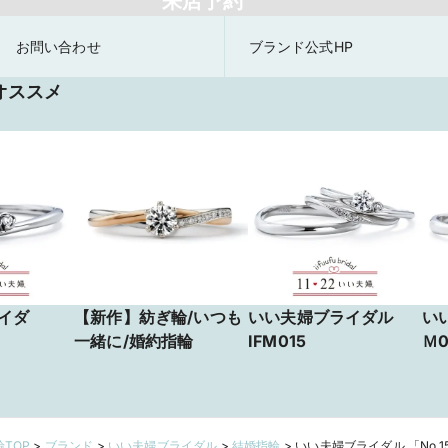
来店予約
お問い合わせ
ブランド公式HP
オススメ
イダ
【新作】紡ぎ輪/いつも
いい夫婦ブライダル
い
一緒に/婚約指輪
IFM015
Ｍ0
TOP
>
ブランド
>
いい夫婦ブライダル
>
結婚指輪
>
いい夫婦ブライダル 「No.1