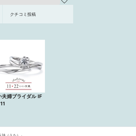
クチコミ投稿
い夫婦ブライダル IF
11
5 詩（うた）」