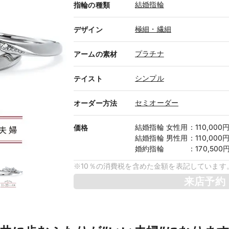
結婚指輪
指輪の種類
極細・繊細
デザイン
プラチナ
アームの素材
シンプル
テイスト
セミオーダー
オーダー方法
結婚指輪
女性用
：
110,000
価格
結婚指輪
男性用
：
110,000
婚約指輪
：
170,500
※10％の消費税を含めた金額を表記しています
来店予約