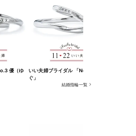
.3 優（ゆ
いい夫婦ブライダル 「No.13 つな
いい夫婦ブラ
ぐ」
結婚指輪一覧