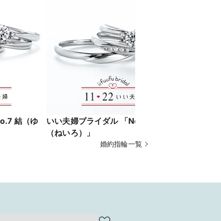
.7 結（ゆ
いい夫婦ブライダル 「No.18 音色
いい夫婦ブ
（ねいろ）」
み」
婚約指輪一覧