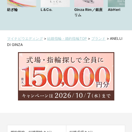
紡ぎ輪
L＆Co.
Ginza Rim／銀座
AbHeri
リム
マイナビウエディング
>
結婚指輪・婚約指輪TOP
>
ブランド
>
ANELLI
DI GINZA