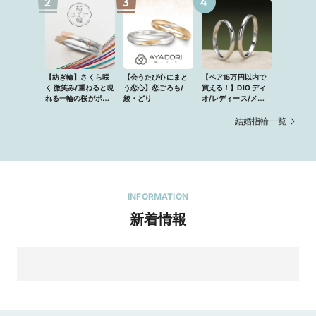
2
3
4
【紡ぎ輪】さくら咲
【会うたび心にまと
【ペア15万円以内で
く 微笑み/重ねると現
う恋心】恋ごろも/
買える！】DIO ディ
れる一輪の桜がポイ
綾・どり
オ/レディース/メン
ント
ズ
結婚指輪一覧
INFORMATION
新着情報