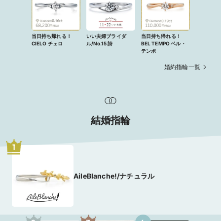
当日持ち帰れる！
いい夫婦ブライダ
当日持ち帰れる！
CIELO チェロ
ル/No.15 詩
BEL TEMPO ベル・
テンポ
婚約指輪一覧
結婚指輪
1
AileBlanche!/ナチュラル