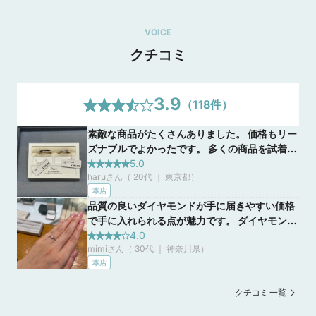
VOICE
クチコミ
3.9
（
118
件）
素敵な商品がたくさんありました。 価格もリー
一生涯大切にするための、充実のアフターサービス
ズナブルでよかったです。 多くの商品を試着す
2024/12/20
ることができて想像しやすかった。自分が探し
5.0
一生使うリングだからこそ・・・ずっと安心の無期限メンテナ
haruさん（ 20代 ｜ 東京都
）
ているウェーブで可愛いデザインがあり見てい
ンスを行います。【アフターサービス内容】■サイズ直し ■磨
本店
てとても楽しかったです。
き・洗浄 ■ゆがみ直し ■石揺れ補修 ※デザイン・素材・価格に
品質の良いダイヤモンドが手に届きやすい価格
よってメンテナンス内容が異なりますので、詳しくはお問い合
で手に入れられる点が魅力です。 ダイヤモンド
わせくださいませ。
の種類やカットも様々なパターンが用意されて
4.0
mimiさん（ 30代 ｜ 神奈川県
）
いるので比較検討が可能です。 ダイヤモンドと
本店
台座を自由に組み合わせることももちろん可能
ですが、ダイヤモンドはお任せ(グレードは決
クチコミ一覧
まっています)でお得なセット価格も用意されて
おり、あらゆるニーズに応えてくれるショップ