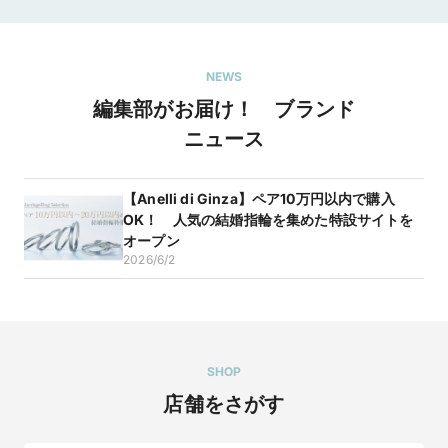
だと思います。
NEWS
編集部がお届け！ ブランド
ニュース
即日お持ち帰り可能な婚約指輪ございます
2024/1/13
【Anelli di Ginza】ペア10万円以内で購入
アネリディギンザでは、ご来店いただいたその日にお持ち帰り
いただける婚約指輪やエタニティリングを多数ご用意していま
OK！ 人気の結婚指輪を集めた特設サイトを
す。プロポーズをお考えの方はぜひご来店下さい。※サイズに
オープン
限りがございます。
2026/6/2
SHOP
店舗をさがす