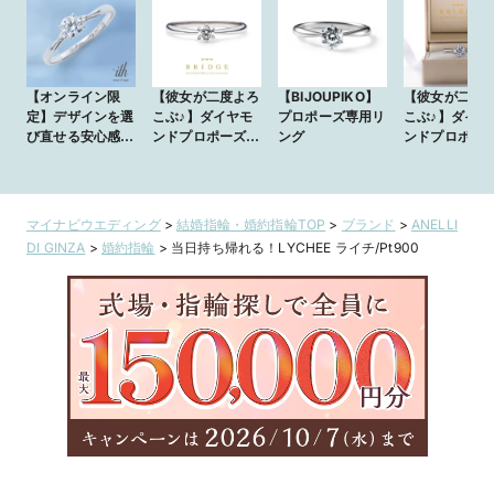
【オンライン限
【彼女が二度よろ
【BIJOUPIKO】
【彼女が二度
定】デザインを選
こぶ♪】ダイヤモ
プロポーズ専用リ
こぶ♪】ダイヤ
び直せる安心感！
ンドプロポーズリ
ング
ンドプロポー
プロポーズ専用リ
ング
ング
ング(ホワイト)
マイナビウエディング
>
結婚指輪・婚約指輪TOP
>
ブランド
>
ANELLI
DI GINZA
>
婚約指輪
>
当日持ち帰れる！LYCHEE ライチ/Pt900