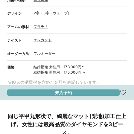
V字・S字（ウェーブ）
デザイン
プラチナ
アームの素材
エレガント
テイスト
フルオーダー
オーダー方法
結婚指輪
女性用
：
173,000円〜
価格
結婚指輪
男性用
：
175,000円〜
※10％の消費税を含めた金額を表記しています。
来店予約
同じ平甲丸形状で、綺麗なマット(梨地)加工仕上
げ。女性には最高品質のダイヤモンドを3ピー
ス。