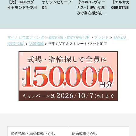
【光】H&Cのダ
オリジンビリーフ
【Venus−ヴィー
【エルサカエ
イヤモンドを使用
04
ナス−】厳かな厚
GERSTNER
みで存在感があり
ながらも、丸みを
帯びたデザインで
指馴染みのするリ
ング。
マイナビウエディング
>
結婚指輪・婚約指輪TOP
>
ブランド
>
TANZO.
(鍛造指輪)
>
結婚指輪
>
平甲丸V字＆ストレート/マット加工
婚約指輪・結婚指輪さがし
結婚式場さがし