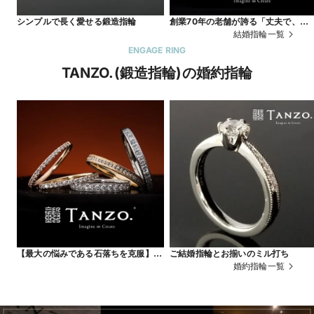
シンプルで長く愛せる鍛造指輪
創業70年の老舗が誇る「丈夫で、傷
つきづらい」鍛造製法で名品リング
結婚指輪一覧
ENGAGE RING
TANZO.(鍛造指輪)の婚約指輪
【最大の悩みである石落ちを克服】鍛
ご結婚指輪とお揃いのミル打ち
造エタニティ
婚約指輪一覧