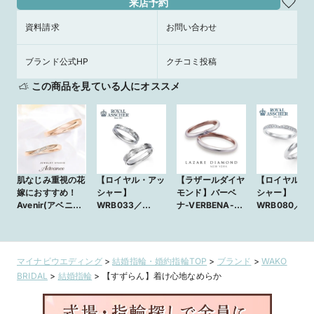
来店予約
資料請求
お問い合わせ
ブランド公式HP
クチコミ投稿
この商品を見ている人にオススメ
肌なじみ重視の花
【ロイヤル・アッ
【ラザールダイヤ
【ロイヤル・
嫁におすすめ！
シャー】
モンド】バーベ
シャー】
Avenir(アベニー
WRB033／
ナ-VERBENA-
WRB080／
ル) 『未来』
WRA024
(PJ14)
WRA070
マイナビウエディング
>
結婚指輪・婚約指輪TOP
>
ブランド
>
WAKO
BRIDAL
>
結婚指輪
>
【すずらん】着け心地なめらか