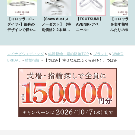
【コロッラ-メレ
【Snow dust ス
【TSUTSUMI】
【コロッラ】
ダイヤ-】細身の
ノーダスト】《特
AVENIR-アベ
を表す植物模
デザインで軽やか
別価格》2本18万
ニール-
ふたりの未来
に身につけられる
5000円から叶う
願って
指輪
セミオーダー鍛造
リング『plus
one』
マイナビウエディング
>
結婚指輪・婚約指輪TOP
>
ブランド
>
WAKO
BRIDAL
>
結婚指輪
>
【つぼみ】幸せな光にふくらみゆく、つぼみ