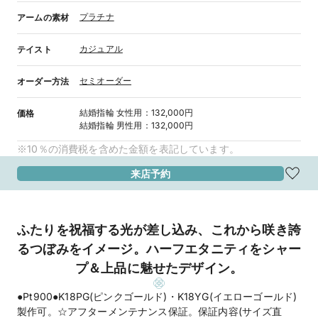
プラチナ
アームの素材
カジュアル
テイスト
セミオーダー
オーダー方法
結婚指輪
女性用
：
132,000円
価格
結婚指輪
男性用
：
132,000円
※10％の消費税を含めた金額を表記しています。
来店予約
ふたりを祝福する光が差し込み、これから咲き誇
るつぼみをイメージ。ハーフエタニティをシャー
プ＆上品に魅せたデザイン。
●Pt900●K18PG(ピンクゴールド)・K18YG(イエローゴールド)
製作可。☆アフターメンテナンス保証。保証内容(サイズ直