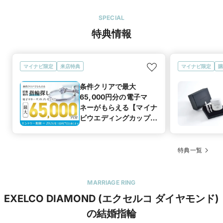
SPECIAL
特典情報
マイナビ限定
来店特典
マイナビ限定
購
条件クリアで最大
65,000円分の電子マ
ネーがもらえる【マイナ
ビウエディングカップル
応援キャンペーン
特典一覧
MARRIAGE RING
EXELCO DIAMOND (エクセルコ ダイヤモンド)
の結婚指輪