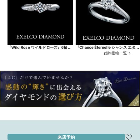
『Wild Rose ワイルドローズ』6輪の
『Chance Éternelle シャンス エター
小さなバラの花（6ピースのダイヤ）
ナル』永遠に続く幸運。
婚約指輪一覧
が、薬指の上で咲き誇るリング
来店予約