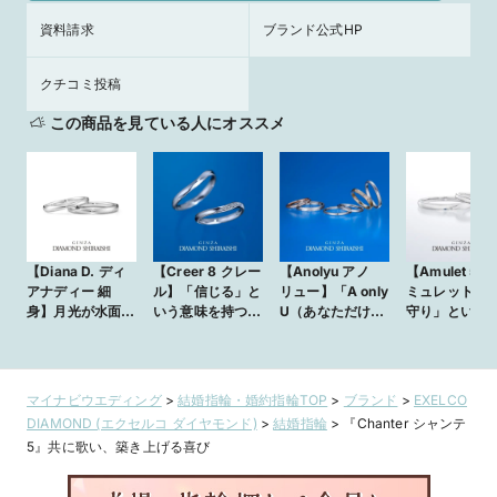
資料請求
ブランド公式HP
クチコミ投稿
この商品を見ている人にオススメ
【Diana D. ディ
【Creer 8 クレー
【Anolyu アノ
【Amulet 5 ア
アナディー 細
ル】「信じる」と
リュー】「A only
ミュレット】
身】月光が水面に
いう意味を持つマ
U（あなただけの
守り」という
反射して放つ美し
リッジリング
もの）」を組み替
を持つマリッ
さ
えて名付けられた
ング
マリッジリング
マイナビウエディング
>
結婚指輪・婚約指輪TOP
>
ブランド
>
EXELCO
DIAMOND (エクセルコ ダイヤモンド)
>
結婚指輪
>
『Chanter シャンテ
5』共に歌い、築き上げる喜び