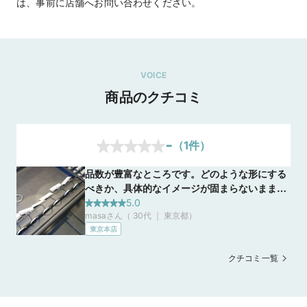
は、事前に店舗へお問い合わせください。
VOICE
商品のクチコミ
-
（
1
件）
品数が豊富なところです。どのような形にする
べきか、具体的なイメージが固まらないまま来
店しましたが、じっくり時間をかけて色々な種
5.0
masaさん（ 30代 ｜ 東京都
）
類の商品を比べさせてもらったので、二人で納
東京本店
得のいく商品を選べました。店員の方に感謝で
す。
クチコミ一覧