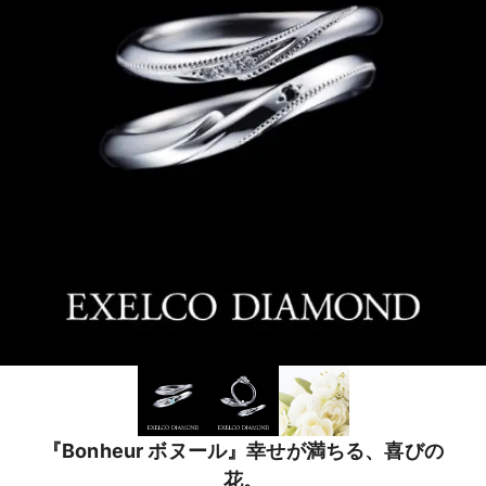
『Bonheur ボヌール』幸せが満ちる、喜びの
花。