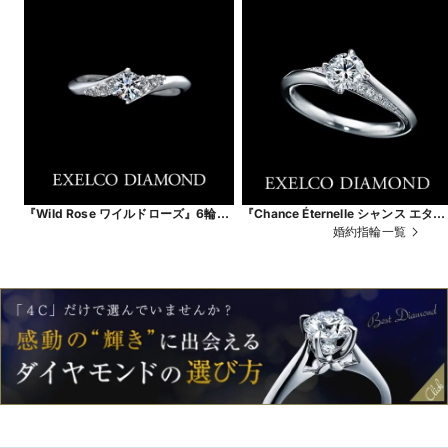
『Wild Rose ワイルドローズ』6輪の
『Chance Éternelle シャンス エター
小さなバラの花（6ピースのダイヤ）
ナル』永遠に続く幸運。
婚約指輪一覧
が、薬指の上で咲き誇るリング