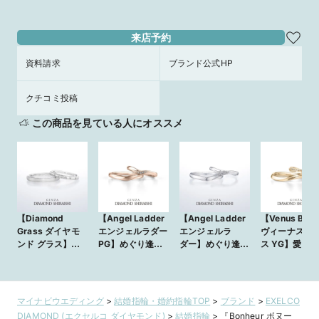
来店予約
資料請求
ブランド公式HP
クチコミ投稿
この商品を見ている人にオススメ
【Diamond
【Angel Ladder
【Angel Ladder
【Venus Brea
Grass ダイヤモ
エンジェルラダー
エンジェルラ
ヴィーナス ブ
ンド グラス】新
PG】めぐり逢え
ダー】めぐり逢え
ス YG】愛と
しい芽が開く、そ
た運命の人へ、こ
た運命の人へ、こ
女神ヴィーナ
の瞬間の輝き
の光にふたりの未
の光にふたりの未
吐息に包まれ
来を誓う。
来を誓う。
マイナビウエディング
>
結婚指輪・婚約指輪TOP
>
ブランド
>
EXELCO
DIAMOND (エクセルコ ダイヤモンド)
>
結婚指輪
>
『Bonheur ボヌー