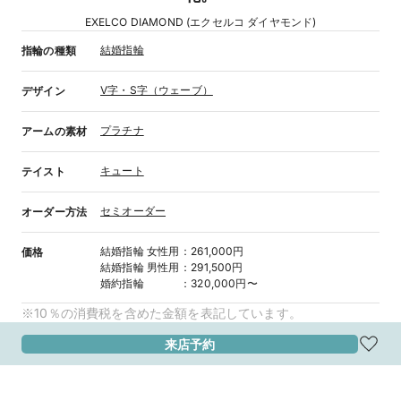
EXELCO DIAMOND (エクセルコ ダイヤモンド)
結婚指輪
指輪の種類
V字・S字（ウェーブ）
デザイン
プラチナ
アームの素材
キュート
テイスト
セミオーダー
オーダー方法
結婚指輪
女性用
：
261,000円
価格
結婚指輪
男性用
：
291,500円
婚約指輪
：
320,000円〜
※10％の消費税を含めた金額を表記しています。
来店予約