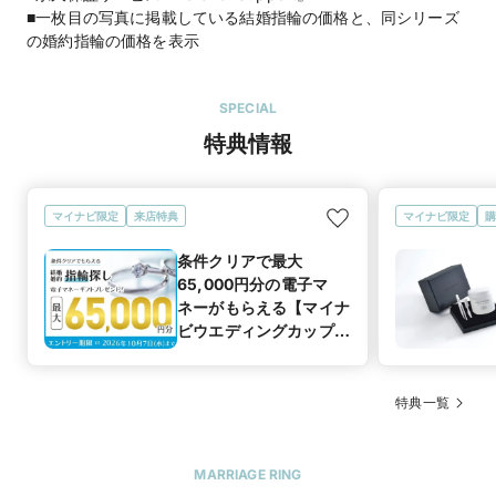
■一枚目の写真に掲載している結婚指輪の価格と、同シリーズ
の婚約指輪の価格を表示
SPECIAL
特典情報
マイナビ限定
来店特典
マイナビ限定
購
条件クリアで最大
65,000円分の電子マ
ネーがもらえる【マイナ
ビウエディングカップル
応援キャンペーン
特典一覧
MARRIAGE RING