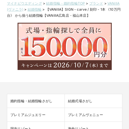
マイナビウエディング
>
結婚指輪・婚約指輪TOP
>
ブランド
>
VANillA
(ヴァニラ)
>
結婚指輪
>
【VANillA】SIGN - carve / 刻印 - 1本 《10万円
台》 から揃う結婚指輪【VANillA広島店・福山本店】
婚約指輪・結婚指輪さがし
結婚式場さがし
プレミアムジュエリー
プレミアムヴェニュー
国内リゾート
海外リゾート