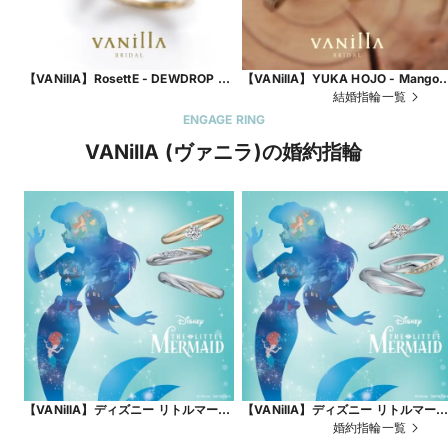
【VANillA】RosettE - DEWDROP /
【VANillA】YUKA HOJO - Mango
しずく - 海外の名門ジュエラー出身の
tree / マンゴツリー - 木肌をイメージ
結婚指輪一覧
デザイナーが手掛けるアンティークな
したナチュラルな質感【VANillA広島
ENGAGE RING
エタニティリング【VANillA広島店・
店・福山本店】
VANillA (ヴァニラ)の婚約指輪
福山本店】
【VANillA】ディズニー リトルマーメ
【VANillA】ディズニー リトルマー
イド - Dreaming Mermaid -夢見る
イド - Secret of the Sea -海の秘密-
婚約指輪一覧
マーメイド-【VANillA広島店・福山本
【VANillA広島店・福山本店】