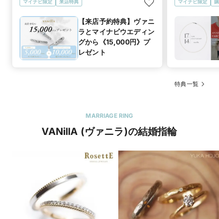
マイナビ限定
来店特典
マイナビ限定
購
【来店予約特典】ヴァニ
ラとマイナビウエディン
グから《15,000円》プ
レゼント
特典一覧
MARRIAGE RING
VANillA (ヴァニラ)の結婚指輪