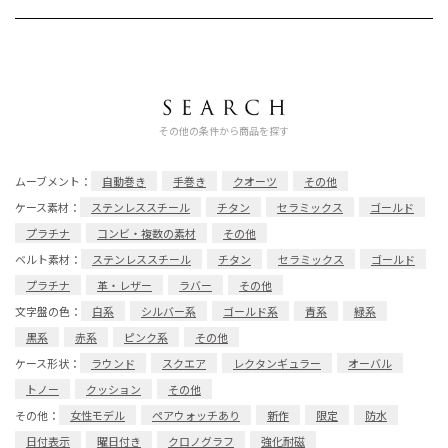
その他の条件から商品を探す
ムーブメント：
自動巻き
手巻き
クオーツ
その他
ケース素材：
ステンレススチール
チタン
セラミックス
ゴールド
プラチナ
コンビ・複数の素材
その他
ベルト素材：
ステンレススチール
チタン
セラミックス
ゴールド
プラチナ
革・レザー
ラバー
その他
文字盤の色：
白系
シルバー系
ゴールド系
青系
緑系
黒系
赤系
ピンク系
その他
ケース形状：
ラウンド
スクエア
レクタンギュラー
オーバル
トノー
クッション
その他
その他：
女性モデル
ペアウォッチあり
新作
限定
防水
日付表示
曜日付き
クロノグラフ
強化耐磁