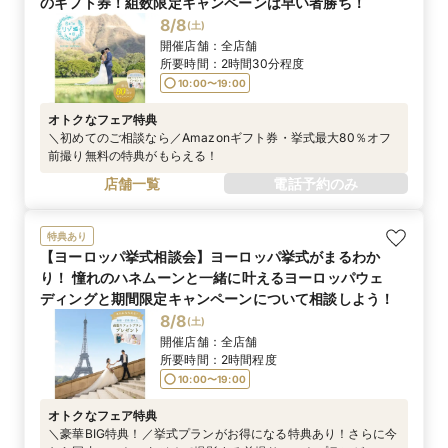
のギフト券！組数限定キャンペーンは早い者勝ち！
8/8
(
土
)
開催店舗：
全店舗
所要時間：
2時間30分程度
10:00〜19:00
オトクなフェア特典
＼初めてのご相談なら／Amazonギフト券・挙式最大80％オフ
前撮り無料の特典がもらえる！
店舗一覧
電話予約のみ
特典あり
【ヨーロッパ挙式相談会】ヨーロッパ挙式がまるわか
り！ 憧れのハネムーンと一緒に叶えるヨーロッパウェ
ディングと期間限定キャンペーンについて相談しよう！
8/8
(
土
)
開催店舗：
全店舗
所要時間：
2時間程度
10:00〜19:00
オトクなフェア特典
＼豪華BIG特典！／挙式プランがお得になる特典あり！さらに今