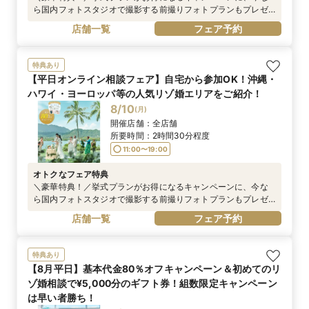
ら国内フォトスタジオで撮影する前撮りフォトプランもプレゼ
ント！
店舗一覧
フェア予約
特典あり
【平日オンライン相談フェア】自宅から参加OK！沖縄・
ハワイ・ヨーロッパ等の人気リゾ婚エリアをご紹介！
8/10
(
月
)
開催店舗：
全店舗
所要時間：
2時間30分程度
11:00〜19:00
オトクなフェア特典
＼豪華特典！／挙式プランがお得になるキャンペーンに、今な
ら国内フォトスタジオで撮影する前撮りフォトプランもプレゼ
ント！
店舗一覧
フェア予約
特典あり
【8月平日】基本代金80％オフキャンペーン＆初めてのリ
ゾ婚相談で¥5,000分のギフト券！組数限定キャンペーン
は早い者勝ち！