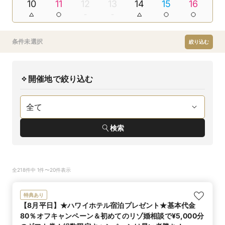
10
11
12
13
14
15
16
条件未選択
絞り込む
開催地で絞り込む
検索
全218件中 1件〜20件表示
特典あり
【8月平日】★ハワイホテル宿泊プレゼント★基本代金
80％オフキャンペーン＆初めてのリゾ婚相談で¥5,000分