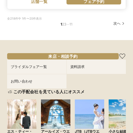
店舗一覧
フェア予約
全218件中 1件〜20件表示
…
次へ
1
2
3
11
来店・相談予約
ブライダルフェア一覧
資料請求
お問い合わせ
この手配会社を見ている人にオススメ
エス・ティー・
アールイズ・ウエ
JTB（JTBウエ
小さな結婚式