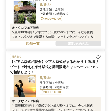
8/8
(
土
)
開催店舗：
全店舗
所要時間：
2時間程度
10:00〜19:00
オトクなフェア特典
＼豪華BIG特典！／挙式プラン最大50％オフに、今なら国内
フォトスタジオで撮影する前撮りフォトプランがついてくる！
店舗一覧
電話予約のみ
特典あり
【グアム挙式相談会】グアム挙式がまるわかり！ 近場リ
ゾートで叶える海外挙式と期間限定キャンペーンについ
て相談しよう！
8/8
(
土
)
開催店舗：
全店舗
所要時間：
2時間程度
10:00〜19:00
オトクなフェア特典
＼豪華BIG特典！／挙式プラン最大50％オフに、今なら国内
フォトスタジオで撮影する前撮りフォトプランがついてくる！