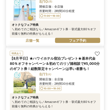
8/10
(
月
)
開催店舗：
全店舗
所要時間：
2時間30分程度
11:00〜19:00
オトクなフェア特典
＼初めてのご相談なら／Amazonギフト券・挙式最大80％オフ
前撮り無料の特典がもらえる！
店舗一覧
フェア予約
特典あり
【8月平日】★ハワイホテル宿泊プレゼント★基本代金
80％オフキャンペーン＆初めてのリゾ婚相談で¥5,000分
のギフト券！組数限定キャンペーンは早い者勝ち！
8/11
(
火
)
開催店舗：
全店舗
所要時間：
2時間30分程度
10:00〜19:00
オトクなフェア特典
＼初めてのご相談なら／Amazonギフト券・挙式最大80％オフ
前撮り無料の特典がもらえる！