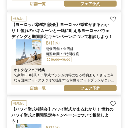
店舗一覧
フェア予約
特典あり
【ヨーロッパ挙式相談会】ヨーロッパ挙式がまるわか
り！ 憧れのハネムーンと一緒に叶えるヨーロッパウェ
ディングと期間限定キャンペーンについて相談しよう！
8/11
(
火
)
開催店舗：
全店舗
所要時間：
2時間程度
10:00〜19:00
オトクなフェア特典
＼豪華BIG特典！／挙式プランがお得になる特典あり！さらに今
なら国内フォトスタジオで撮影する前撮りフォトプランがつい
てくる！
店舗一覧
フェア予約
特典あり
【ハワイ挙式相談会】ハワイ挙式がまるわかり！ 憧れの
ハワイ挙式と期間限定キャンペーンについて相談しよ
う！
8/11
(
火
)