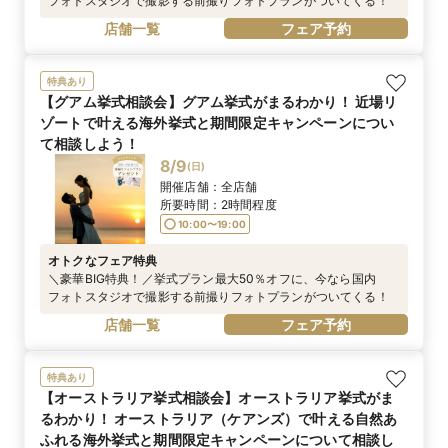
フォトスタジオで撮影する前撮りフォトプランがついてくる！
店舗一覧
フェア予約
特典あり
【グアム挙式相談会】グアム挙式がまるわかり！ 近場リ
ゾートで叶える海外挙式と期間限定キャンペーンについ
て相談しよう！
8/9
(
日
)
開催店舗：
全店舗
所要時間：
2時間程度
10:00〜19:00
オトクなフェア特典
＼豪華BIG特典！／挙式プラン最大50％オフに、今なら国内
フォトスタジオで撮影する前撮りフォトプランがついてくる！
店舗一覧
フェア予約
特典あり
【オーストラリア挙式相談会】オーストラリア挙式がま
るわかり！ オーストラリア（ケアンズ）で叶える自然あ
ふれる海外挙式と期間限定キャンペーンについて相談し