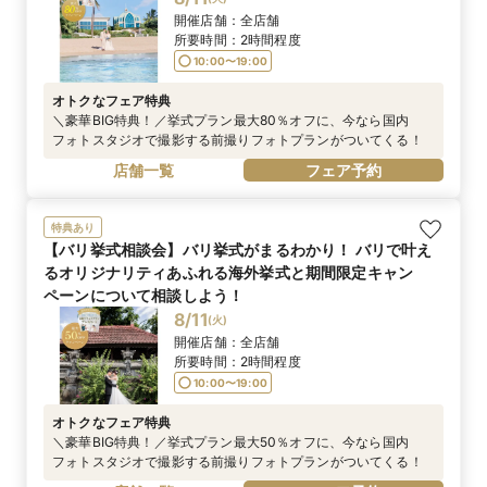
開催店舗：
全店舗
所要時間：
2時間程度
10:00〜19:00
オトクなフェア特典
＼豪華BIG特典！／挙式プラン最大80％オフに、今なら国内
フォトスタジオで撮影する前撮りフォトプランがついてくる！
店舗一覧
フェア予約
特典あり
【バリ挙式相談会】バリ挙式がまるわかり！ バリで叶え
るオリジナリティあふれる海外挙式と期間限定キャン
ペーンについて相談しよう！
8/11
(
火
)
開催店舗：
全店舗
所要時間：
2時間程度
10:00〜19:00
オトクなフェア特典
＼豪華BIG特典！／挙式プラン最大50％オフに、今なら国内
フォトスタジオで撮影する前撮りフォトプランがついてくる！