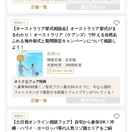
店舗一覧
電話予約のみ
特典あり
【オーストラリア挙式相談会】オーストラリア挙式がま
るわかり！ オーストラリア（ケアンズ）で叶える自然あ
ふれる海外挙式と期間限定キャンペーンについて相談し
よう！
8/8
(
土
)
開催店舗：
全店舗
所要時間：
2時間程度
10:00〜19:00
オトクなフェア特典
＼豪華BIG特典！／挙式プラン最大50％オフに、今なら国内
フォトスタジオで撮影する前撮りフォトプランがついてくる！
店舗一覧
電話予約のみ
特典あり
【土日祝オンライン相談フェア】自宅から参加OK！沖
縄・ハワイ・ヨーロッパ等の人気リゾ婚エリアをご紹