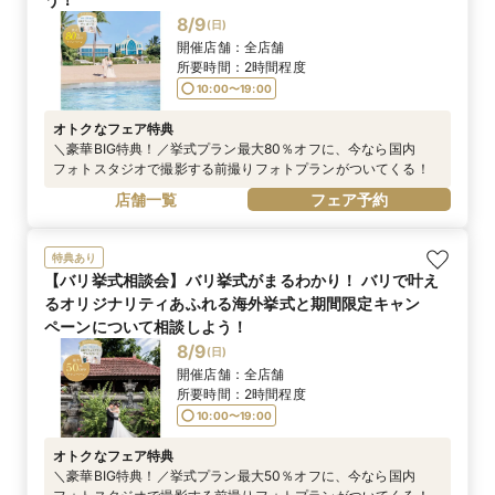
8/9
(
日
)
開催店舗：
全店舗
所要時間：
2時間程度
10:00〜19:00
オトクなフェア特典
＼豪華BIG特典！／挙式プラン最大80％オフに、今なら国内
フォトスタジオで撮影する前撮りフォトプランがついてくる！
店舗一覧
フェア予約
特典あり
【バリ挙式相談会】バリ挙式がまるわかり！ バリで叶え
るオリジナリティあふれる海外挙式と期間限定キャン
ペーンについて相談しよう！
8/9
(
日
)
開催店舗：
全店舗
所要時間：
2時間程度
10:00〜19:00
オトクなフェア特典
＼豪華BIG特典！／挙式プラン最大50％オフに、今なら国内