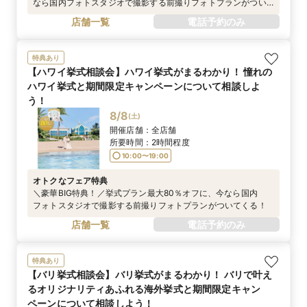
なら国内フォトスタジオで撮影する前撮りフォトプランがつい
てくる！
店舗一覧
電話予約のみ
特典あり
【ハワイ挙式相談会】ハワイ挙式がまるわかり！ 憧れの
ハワイ挙式と期間限定キャンペーンについて相談しよ
う！
8/8
(
土
)
開催店舗：
全店舗
所要時間：
2時間程度
10:00〜19:00
オトクなフェア特典
＼豪華BIG特典！／挙式プラン最大80％オフに、今なら国内
フォトスタジオで撮影する前撮りフォトプランがついてくる！
店舗一覧
電話予約のみ
特典あり
【バリ挙式相談会】バリ挙式がまるわかり！ バリで叶え
るオリジナリティあふれる海外挙式と期間限定キャン
ペーンについて相談しよう！