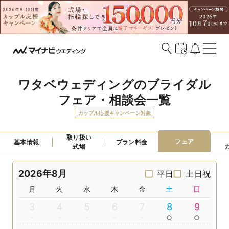
ワタベウェディングのブライダル
フェア・相談会一覧
カップル応援キャンペーン対象
取り扱い

フェア
基本情報
プラン料金
式場
2026年8月
平日
土日祝
月
火
水
木
金
土
日
3
4
5
6
7
8
9