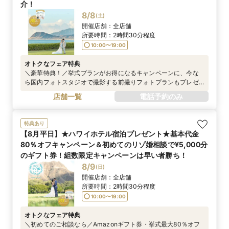
介！
8/8
(
土
)
開催店舗：
全店舗
所要時間：
2時間30分程度
10:00〜19:00
オトクなフェア特典
＼豪華特典！／挙式プランがお得になるキャンペーンに、今な
ら国内フォトスタジオで撮影する前撮りフォトプランもプレゼ
ント！
店舗一覧
電話予約のみ
特典あり
【8月平日】★ハワイホテル宿泊プレゼント★基本代金
80％オフキャンペーン＆初めてのリゾ婚相談で¥5,000分
のギフト券！組数限定キャンペーンは早い者勝ち！
8/9
(
日
)
開催店舗：
全店舗
所要時間：
2時間30分程度
10:00〜19:00
オトクなフェア特典
＼初めてのご相談なら／Amazonギフト券・挙式最大80％オフ