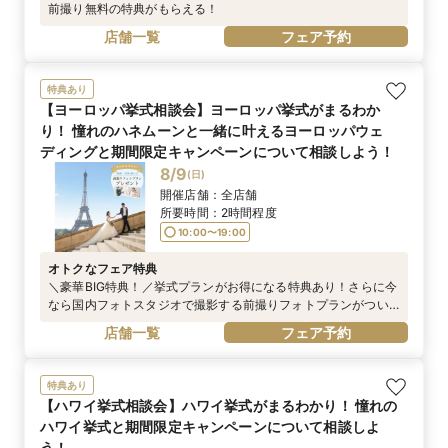
前撮り無料の特典がもらえる！
店舗一覧
フェア予約
特典あり
【ヨーロッパ挙式相談会】ヨーロッパ挙式がまるわか
り！ 憧れのハネムーンと一緒に叶えるヨーロッパウェ
ディングと期間限定キャンペーンについて相談しよう！
8/9
(
日
)
開催店舗：
全店舗
所要時間：
2時間程度
10:00〜19:00
オトクなフェア特典
＼豪華BIG特典！／挙式プランがお得になる特典あり！さらに今
なら国内フォトスタジオで撮影する前撮りフォトプランがつい
てくる！
店舗一覧
フェア予約
特典あり
【ハワイ挙式相談会】ハワイ挙式がまるわかり！ 憧れの
ハワイ挙式と期間限定キャンペーンについて相談しよ
う！