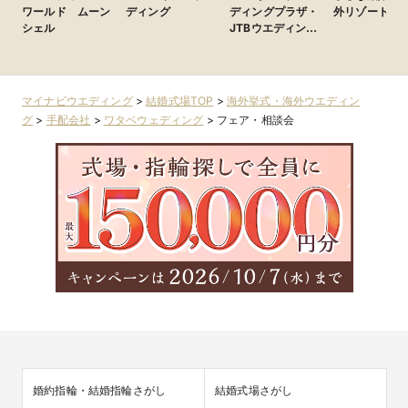
ワールド ムーン
ディング
ディングプラザ・
外リゾート
シェル
JTBウエディング
デスク）
マイナビウエディング
>
結婚式場TOP
>
海外挙式・海外ウエディン
グ
>
手配会社
>
ワタベウェディング
>
フェア・相談会
婚約指輪・結婚指輪さがし
結婚式場さがし