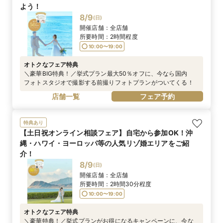
よう！
8/9
(
日
)
開催店舗：
全店舗
所要時間：
2時間程度
10:00〜19:00
オトクなフェア特典
＼豪華BIG特典！／挙式プラン最大50％オフに、今なら国内
フォトスタジオで撮影する前撮りフォトプランがついてくる！
店舗一覧
フェア予約
特典あり
【土日祝オンライン相談フェア】自宅から参加OK！沖
縄・ハワイ・ヨーロッパ等の人気リゾ婚エリアをご紹
介！
8/9
(
日
)
開催店舗：
全店舗
所要時間：
2時間30分程度
10:00〜19:00
オトクなフェア特典
＼豪華特典！／挙式プランがお得になるキャンペーンに、今な