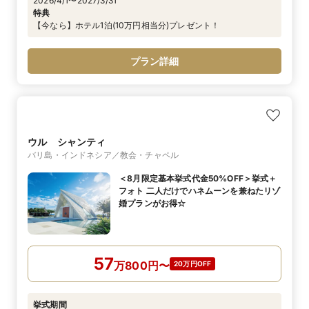
2026/4/1〜2027/3/31
特典
【今なら】ホテル1泊(10万円相当分)プレゼント！
プラン詳細
ウル シャンティ
バリ島・インドネシア／教会・チャペル
＜8月限定基本挙式代金50%OFF＞挙式＋
フォト 二人だけでハネムーンを兼ねたリゾ
婚プランがお得☆
57
万
800
円
〜
20万円OFF
挙式期間