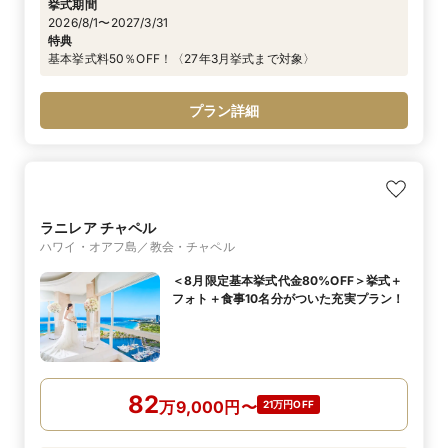
挙式期間
2026/8/1〜2027/3/31
特典
基本挙式料50％OFF！〈27年3月挙式まで対象〉
プラン詳細
ラニレア チャペル
ハワイ・オアフ島／教会・チャペル
＜8月限定基本挙式代金80%OFF＞挙式＋
フォト＋食事10名分がついた充実プラン！
82
万
9,000
円
〜
21万円OFF