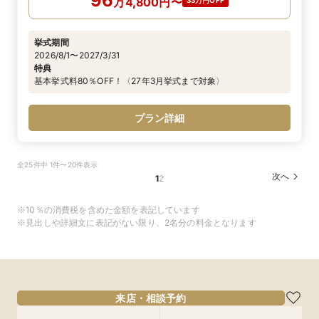
96
万
4,800
円
〜
33万円OFF
挙式期間
2026/8/1〜2027/3/31
特典
基本挙式料80％OFF！〈27年3月挙式まで対象〉
プラン詳細
全25件中 1件〜20件表示
次へ
1
2
※10％の消費税を含めた金額を表記しています
※見出しや詳細文に表記がない限り、2名分の料金となります
来店・相談予約