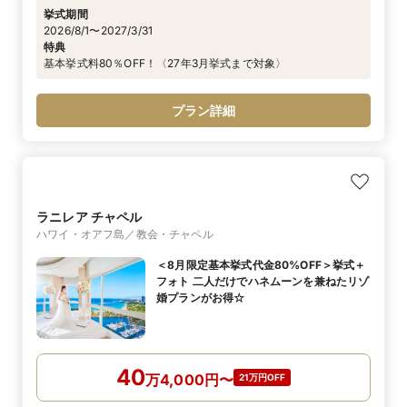
挙式期間
2026/8/1〜2027/3/31
特典
基本挙式料80％OFF！〈27年3月挙式まで対象〉
プラン詳細
ラニレア チャペル
ハワイ・オアフ島／教会・チャペル
＜8月限定基本挙式代金80%OFF＞挙式＋
フォト 二人だけでハネムーンを兼ねたリゾ
婚プランがお得☆
40
万
4,000
円
〜
21万円OFF