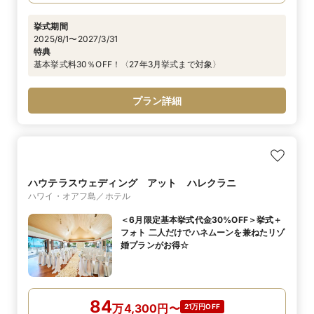
挙式期間
2025/8/1〜2027/3/31
特典
基本挙式料30％OFF！〈27年3月挙式まで対象〉
プラン詳細
ハウテラスウェディング アット ハレクラニ
ハワイ・オアフ島／ホテル
＜6月限定基本挙式代金30%OFF＞挙式＋
フォト 二人だけでハネムーンを兼ねたリゾ
婚プランがお得☆
84
万
4,300
円
〜
21万円OFF