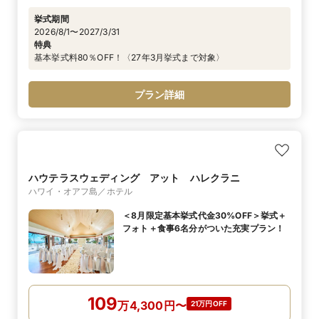
挙式期間
2026/8/1〜2027/3/31
特典
基本挙式料80％OFF！〈27年3月挙式まで対象〉
プラン詳細
ハウテラスウェディング アット ハレクラニ
ハワイ・オアフ島／ホテル
＜8月限定基本挙式代金30%OFF＞挙式＋
フォト＋食事6名分がついた充実プラン！
109
万
4,300
円
〜
21万円OFF