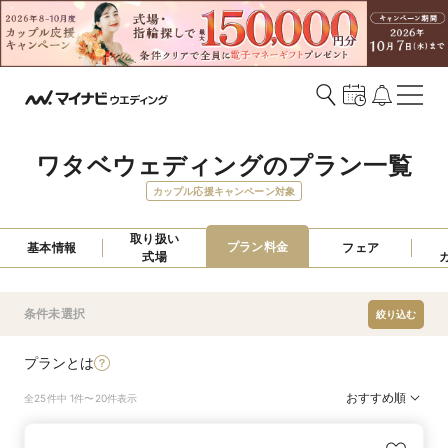
ワタベウェディングのプラン一覧
カップル応援キャンペーン対象
取り扱い

プラン料金
基本情報
フェア
式場
条件未選択
絞り込む
プランとは
おすすめ順
全25件中 1件〜20件表示