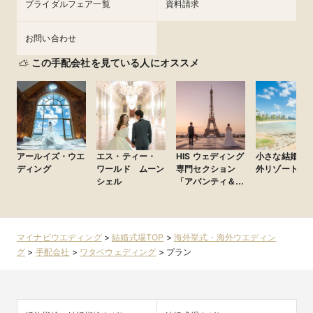
ブライダルフェア一覧
資料請求
お問い合わせ
この手配会社を見ている人にオススメ
アールイズ・ウエ
エス・ティー・
HIS ウェディング
小さな結婚式
ディング
ワールド ムーン
専門セクション
外リゾート
シェル
「アバンティ＆オ
アシス」
マイナビウエディング
>
結婚式場TOP
>
海外挙式・海外ウエディン
グ
>
手配会社
>
ワタベウェディング
>
プラン