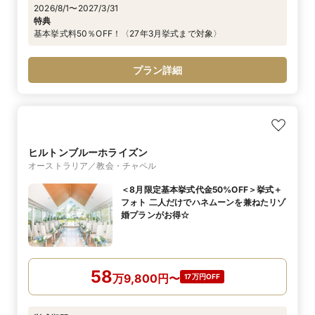
2026/8/1〜2027/3/31
特典
基本挙式料50％OFF！〈27年3月挙式まで対象〉
プラン詳細
ヒルトンブルーホライズン
オーストラリア／教会・チャペル
＜8月限定基本挙式代金50%OFF＞挙式＋
フォト 二人だけでハネムーンを兼ねたリゾ
婚プランがお得☆
58
万
9,800
円
〜
17万円OFF