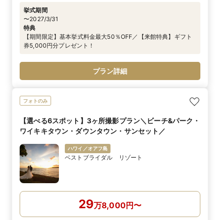
挙式期間
〜2027/3/31
特典
【期間限定】基本挙式料金最大50％OFF／【来館特典】ギフト
券5,000円分プレゼント！
プラン詳細
フォトのみ
【選べる6スポット】3ヶ所撮影プラン＼ビーチ&パーク・
ワイキキタウン・ダウンタウン・サンセット／
ハワイ／オアフ島
ベストブライダル リゾート
29
万
8,000
円
〜