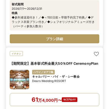
挙式期間
2026/7/1〜2026/12/31
特典
◆参列者送迎付き！／◆＜150日前＞早期予約完了特典／◆デ
ラックス衣装プラン付き／◆シェフオリジナルアミューズ付き
（パーティ参加人数分）
プラン詳細
イチオシ
【期間限定】基本挙式料金最大50％OFF CeremonyPlan
ハワイ／オアフ島
キャルバリー・バイ・ザ・シー教会
Dears Wedding RESORT
61
万
4,000
円
〜
19万円OFF