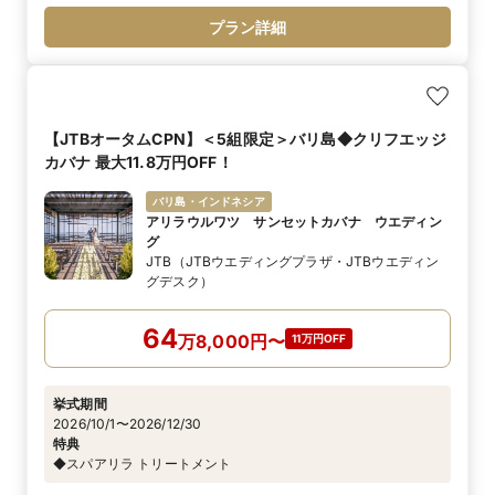
プラン詳細
【JTBオータムCPN】＜5組限定＞バリ島◆クリフエッジ
カバナ 最大11.8万円OFF！
バリ島・インドネシア
アリラウルワツ サンセットカバナ ウエディン
グ
JTB（JTBウエディングプラザ・JTBウエディン
グデスク）
64
万
8,000
円
〜
11万円OFF
挙式期間
2026/10/1〜2026/12/30
特典
◆スパアリラ トリートメント