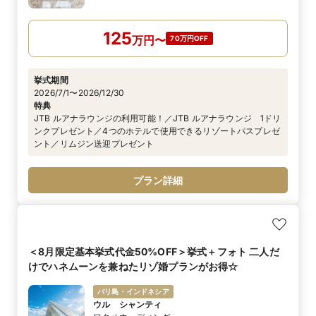
125
万
円
〜
70万円OFF
挙式期間
2026/7/1〜2026/12/30
特典
JTB ルアナラウンジの利用可能！／JTB ルアナラウンジ 1ドリ
ンクプレゼント／4つのホテルで使用できるリゾートパスプレゼ
ント／リムジン送迎プレゼント
プラン詳細
＜8月限定基本挙式代金50%OFF＞挙式＋フォト 二人だ
けでハネムーンを兼ねたリゾ婚プランがお得☆
バリ島・インドネシア
ウル シャンティ