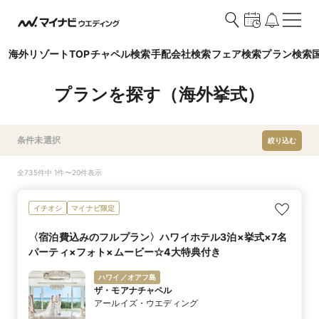
海外リゾートTOP
チャペル検索
手配会社検索
フェア検索
プラン検索
プランを探す（海外挙式）
条件未選択
絞り込む
全735件中 1件〜20件表示
イチオシ
マイナビ限定
〈宿泊費込みのフルプラン〉ハワイホテル3泊×挙式×7名
パーティ×フォト×ムービー☆4大特典付き
ハワイ／オアフ島
ザ・モアナチャペル
アールイズ・ウエディング