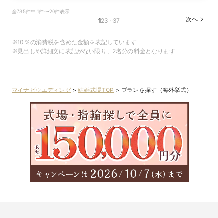
全735件中 1件〜20件表示
…
次へ
1
2
3
37
※10％の消費税を含めた金額を表記しています
※見出しや詳細文に表記がない限り、2名分の料金となります
マイナビウエディング
>
結婚式場TOP
>
プランを探す（海外挙式）