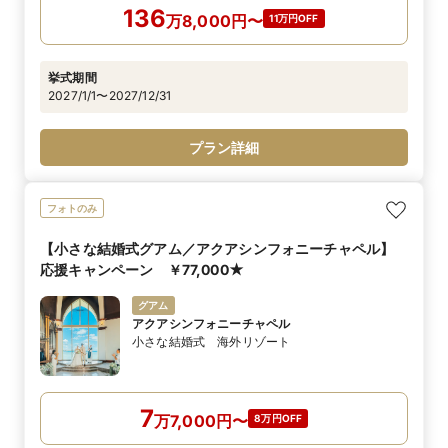
136
万
8,000
円
〜
11万円OFF
挙式期間
2027/1/1〜2027/12/31
プラン詳細
フォトのみ
【小さな結婚式グアム／アクアシンフォニーチャペル】
応援キャンペーン ￥77,000★
グアム
アクアシンフォニーチャペル
小さな結婚式 海外リゾート
7
万
7,000
円
〜
8万円OFF