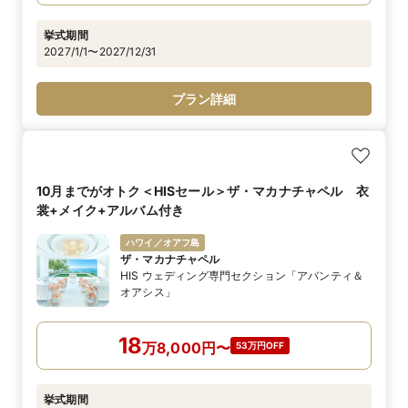
挙式期間
2027/1/1〜2027/12/31
プラン詳細
10月までがオトク＜HISセール＞ザ・マカナチャペル 衣
裳+メイク+アルバム付き
ハワイ／オアフ島
ザ・マカナチャペル
HIS ウェディング専門セクション「アバンティ＆
オアシス」
18
万
8,000
円
〜
53万円OFF
挙式期間