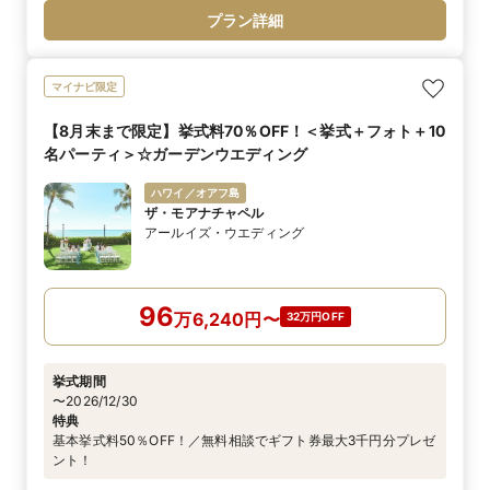
プラン詳細
マイナビ限定
【8月末まで限定】挙式料70％OFF！＜挙式＋フォト＋10
名パーティ＞☆ガーデンウエディング
ハワイ／オアフ島
ザ・モアナチャペル
アールイズ・ウエディング
96
万
6,240
円
〜
32万円OFF
挙式期間
〜2026/12/30
特典
基本挙式料50％OFF！／無料相談でギフト券最大3千円分プレゼ
ント！