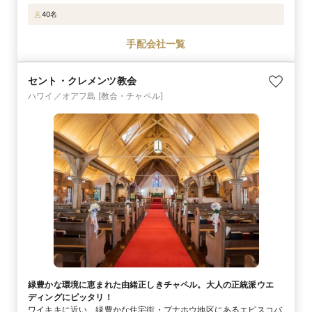
真っ白なビーチとカリビアンブルーの海に囲まれた純白のガゼボ
40名
で。幸せの絆を結ぶ人前式でふたりは愛を誓います。挙式後はバラ
エティに富んだレストランでのアットホームなパーティや、非日常
手配会社一覧
感あふれる優雅なスパも楽しめ、ふたりの思い出に深く刻まれる滞
在になります。
セント・クレメンツ教会
ハワイ／オアフ島
[教会・チャペル]
緑豊かな環境に恵まれた由緒正しきチャペル。大人の正統派ウエ
ディングにピッタリ！
ワイキキに近い、緑豊かな住宅街・プナホウ地区にあるエピスコバ