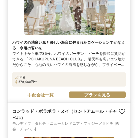
ハワイの心地良い風と優しい海音に包まれたロケーションでかなえ
る、永遠の誓いを
ワイキキから車で35分。ハワイのガーデン・ビーチを贅沢に貸切が
できる 「POHAKUPUNA BEACH CLUB」。晴天率も高いエワ地方
だからこそ、心地の良いハワイの海風を感じながら、プライベート
感あふれるスローウエディングがかないます。ガーデン挙式の後
は、開放的なガーデンビーチでのBBQスタイルのパーティを！ 美
30名
しい自然を眺めながら、大切なゲストと幸せな時間を過ごせます。
578,000
円〜
時間の移ろいとともに表情を変える、夕刻から夜にかけたナイトウ
エディングもロマンチックな雰囲気が好きなふたりにオススメ。
手配会社一覧
プランを見る
コンラッド・ボラボラ・ヌイ（セントアムール・チャ
ペル）
モルディブ・タヒチ・ニューカレドニア・フィジー／タヒチ
[教
会・チャペル]