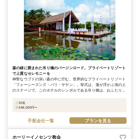
森の緑に囲まれた吊り橋のバージンロード。プライベートリゾート
で上質なセレモニーを
神聖なウブドの深い森の中に佇む、世界的なプライベートリゾート
「フォーシーズンズ・バリ・サヤン」。挙式は、蓮が浮かぶ池の上
のステージで。このホテルのシンボルである吊り橋は、おふたりの
ためにプルメリアの花を敷き詰めたバージンロードへと姿を変えま
す。まるで天空の上を歩いているかのような壮大なロケーションの
50名
中、森を抜ける爽やかな風を全身で感じながら歩みます。バリ島の
548,000
円〜
森林へ沈んでいく幻想的な夕焼けを眺めながらおこなう、サンセッ
トセレモニーも人気。大人の隠れ家的リゾートで、忘れられない挙
手配会社一覧
プランを見る
式がかないます。
ホーリーイノセンツ教会