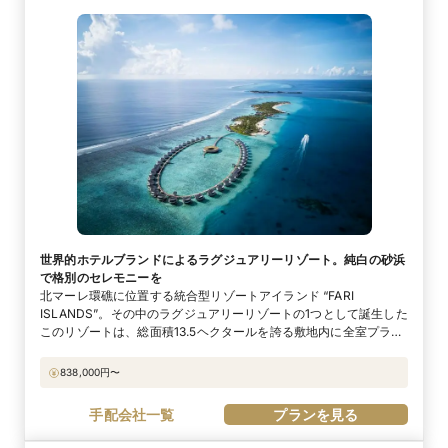
世界的ホテルブランドによるラグジュアリーリゾート。純白の砂浜
で格別のセレモニーを
北マーレ環礁に位置する統合型リゾートアイランド “FARI
ISLANDS”。その中のラグジュアリーリゾートの1つとして誕生した
このリゾートは、総面積13.5ヘクタールを誇る敷地内に全室プライ
ベートプール付のモダン&エレガントなヴィラが計100棟も佇みま
す。敷地内にある5つのレストラン・バーの他にもボートで10分程
838,000
円〜
の“Fari Marina Village”にある2つのレストランも利用可能。リッ
ツ・カールトンのホスピタリティをモルディブの地で具現化した魅
手配会社一覧
プランを見る
力あふれるリゾートで優雅なひとときを。