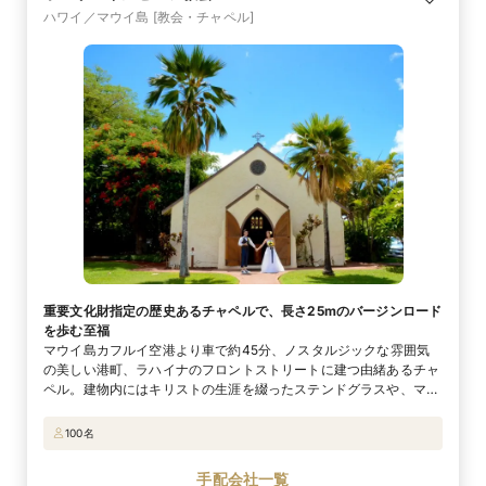
ハワイ／マウイ島
[教会・チャペル]
重要文化財指定の歴史あるチャペルで、長さ25mのバージンロード
を歩む至福
マウイ島カフルイ空港より車で約45分、ノスタルジックな雰囲気
の美しい港町、ラハイナのフロントストリートに建つ由緒あるチャ
ペル。建物内にはキリストの生涯を綴ったステンドグラスや、マウ
イ島では希少なパイプオルガンがあり、地元の信者に古くから愛さ
れ続けています。チャペル裏手には美しい浜辺が広がるビーチガー
100名
デンがあり、海をバックにした写真撮影やシャンパントーストが楽
しめるのもうれしいポイント。かつてはハワイ王国の首都でもあっ
手配会社一覧