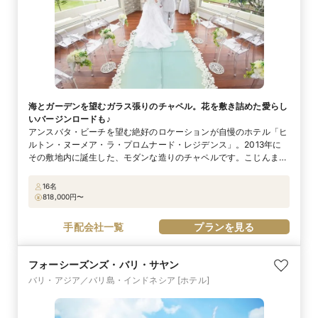
海とガーデンを望むガラス張りのチャペル。花を敷き詰めた愛らし
いバージンロードも♪
アンスバタ・ビーチを望む絶好のロケーションが自慢のホテル「ヒ
ルトン・ヌーメア・ラ・プロムナード・レジデンス」。2013年に
その敷地内に誕生した、モダンな造りのチャペルです。こじんまり
と愛らしい堂内は2面がガラス張りになっており、眼前にはクリア
ブルーに光るニューカレドニアの海と青々とした芝生のガーデンが
16名
広がります。 見事な景観以外にも花嫁を魅了するのが、ガラス製
818,000
円〜
のバージンロード。ガラスの下に敷き詰められたホワイト＆グリー
ンの花々が、ふたりのロマンティックな気分を盛り上げてくれるは
手配会社一覧
プランを見る
ず。
フォーシーズンズ・バリ・サヤン
バリ・アジア／バリ島・インドネシア
[ホテル]