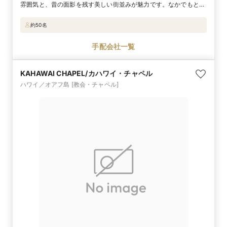
雰囲気と、昔の面影を残す美しい街並みが魅力です。なかでもとり
わけ目を引く石造りの建物がサン・ジョヴァンニ・エヴァンジェリ
スタ。バロック建築の巨匠ロンゲーナにより17世紀半ばに完成した
約50名
もので、華やかなヴェネチアン・スタイルの芸術品が随所に施され
た館内はとても優雅！ 天井高10メートルの広々とした礼拝堂での
手配会社一覧
挙式は１日１組限定。深い感動に包まれた特別なセレモニーをかな
えてくれます。
KAHAWAI CHAPEL/カハワイ・チャペル
ハワイ／オアフ島
[教会・チャペル]