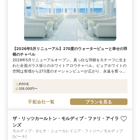
【2026年5月リニューアル】270度のウォータービューと幸せの羽
根のチャペル
2026年5月リニューアルオープン。真っ白な羽根をモチーフに生ま
れた全面ガラス張りのホワイトアロウチャペル。ピュアホワイトの
空間は祭壇から270度のオーシャンビューが広がり、永遠を誓った
ふたりに舞い降りる羽根が祝福します。白と青のコントラストが織
りなすチャペルは、誰もが息を呑むほど眩しい光景。喧騒から離
約50名
れ、海を独占するかのように建つチャペルは、まさにおふたりと大
328,000
円〜
切な人たちだけのプライベート空間。 かけがえのない瞬間を、心
ゆくまで堪能して。
手配会社一覧
プランを見る
ザ・リッツカールトン・モルディブ・ファリ・アイラ
ンズ
モルディブ・タヒチ・ニューカレドニア・フィジー／モルディブ
[ビーチ]