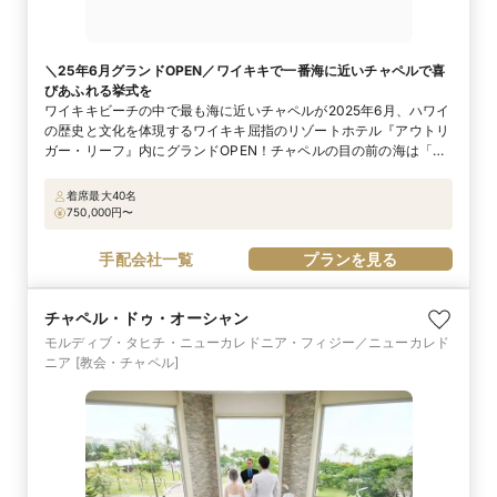
＼25年6月グランドOPEN／ワイキキで一番海に近いチャペルで喜
びあふれる挙式を
ワイキキビーチの中で最も海に近いチャペルが2025年6月、ハワイ
の歴史と文化を体現するワイキキ屈指のリゾートホテル『アウトリ
ガー・リーフ』内にグランドOPEN！チャペルの目の前の海は「カ
ヴェヘヴェヘ」と呼ばれるパワースポット。チャペル名の「カハワ
イ」は川・流れを意味しており、聖なる流れの上に立つチャペルで
着席最大40名
ハワイの風土を存分に感じる挙式となるよう願いを込めています。
750,000
円〜
挙式『アロハセレモニー』は愛と尊敬と喜びに包まれる唯一無二の
時間に。挙式後はホテル内のプライベートルームで心あたたまる食
手配会社一覧
プランを見る
事会を。
チャペル・ドゥ・オーシャン
モルディブ・タヒチ・ニューカレドニア・フィジー／ニューカレド
ニア
[教会・チャペル]