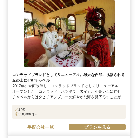
コンラッドブランドとしてリニューアル。雄大な自然に祝福される
丘の上に佇むチャペル
2017年に全面改装し、コンラッドブランドとしてリニューアル
オープンした「コンラッド・ボラボラ・ヌイ」。小高い丘に佇む
チャペルからはタヒチアンブルーの鮮やかな海を見下ろすことがで
き、ボラボラ島の自然に祝福されているような景色が広がります。
雄大な青い海から空へと続くパノラマの景色はふたりの心に深く刻
24名
まれるはず。水上ヴィラのテラスに続くガラス扉は全面開放タイプ
558,000
円〜
になっているから、部屋とテラスが一体化した空間を楽しめるのも
ステキ。ポリネシアの伝統が融合した空間で、身も心もリフレッ
手配会社一覧
プランを見る
シュする時間になるはず。