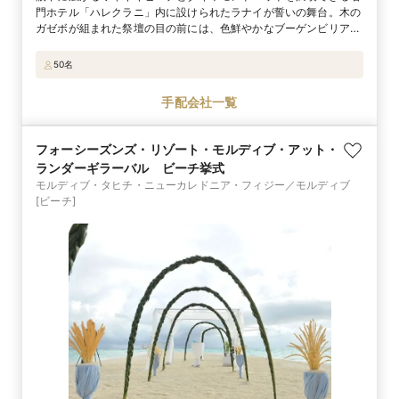
門ホテル「ハレクラニ」内に設けられたラナイが誓いの舞台。木の
ガゼボが組まれた祭壇の目の前には、色鮮やかなブーゲンビリアが
咲き誇り、エメラルドグリーンの海とのコントラストが鮮やか！
フラワーシャワーも豪華に映え、フォトスポットとしても最高。挙
50名
式後は隣にあるレセプションルームへ。窓を開け放ち、心地よい潮
風と絶景を楽しみながら、ゲストと至福のひとときを楽しんで。会
手配会社一覧
場装飾やカラーコーディネートもアレンジ可能だから、ぜひスタッ
フに相談を。
フォーシーズンズ・リゾート・モルディブ・アット・
ランダーギラーバル ビーチ挙式
モルディブ・タヒチ・ニューカレドニア・フィジー／モルディブ
[ビーチ]