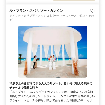
れない思い出に。
ル・ブラン・スパ リゾートカンクン
アメリカ・カリブ等／メキシコ
[パーティースペース・船上・その
他]
18歳以上のみ宿泊できる大人のリゾート。青い海に映える純白の
チャペルで優雅な時を
「ル・ブラン・スパ リゾートカンクン」では、18歳以上のみ宿泊
可能な大人のためのリゾートホテル。カンクンの中で有数の美しい
プライベートビーチを持ち、静かで落ち着いた雰囲気の中、カリビ
アンバケーションが満喫できます。1日1組限定のセレモニーは、