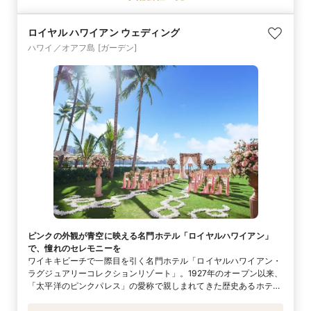
たラハイナの街で、オールドハワイを感じさせる落ち着いた佇まい
が魅力です。
ロイヤル ハワイアン ウェディング​
ハワイ／オアフ島
[ガーデン]
ピンクの外観が青空に映える名門ホテル「ロイヤルハワイアン」
で、憧れのセレモニーを
ワイキキビーチで一際目を引く名門ホテル「ロイヤルハワイアン・
ラグジュアリーコレクションリゾート」。1927年のオープン以来、
「太平洋のピンクパレス」の愛称で親しまれてきた歴史あるホテル
です。ホテル内のガーデン「オーシャンローン」「ヘルモアガーデ
ン」「ココナッツグローブ」から好みで選んで、あこがれのハワイ