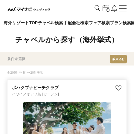
海外リゾートTOP
チャペル検索
手配会社検索
フェア検索
プラン検索
チャペルから探す（海外挙式）
条件未選択
絞り込む
全205件中 1件〜20件表示
ポハクプナビーチクラブ
ハワイ／オアフ島
[ガーデン]