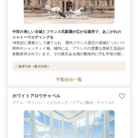
中世の美しい古城とフランス式庭園が広がる場所で、あこがれの
シャトーウエディングを
14世紀に要塞として建てられ、歴代フランス国王の居城だったパリ
郊外のシャンティイ城。城内には、フランスの貴重な美術工芸品が
多数保存されています。その格式ある城の敷地内に佇む中世の館
「メゾン・ド・シルビー館」では、1日2組限定でウエディングが実
現。挙式中は、館の前に広がるフランス式の庭園が全て貸切にでき
着席12名（最大30名）
るので、庭園でのシャンパンセレモニーや馬車で散策しながらの城
内フォトツアーなども自由自在！ 物語の世界観そのままのひとと
手配会社一覧
きを過ごして、プリンセス気分を存分に味わおう。
ホワイトアロウチャペル
グアム・サイパン・ミクロネシア／グアム
[教会・チャペル]