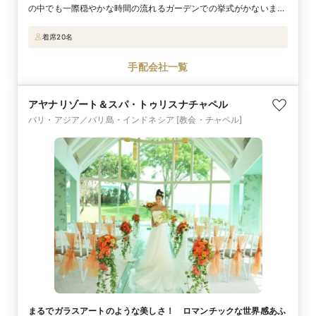
の中でも一際穏やかな時間の流れるガーデンでの挙式がかないま
す。目の前に広大な海の広がるこの場所は、まるで自分たちだけの
特別な場所のようなプライベート感満載。ハワイならではの美しい
着席20名
自然に囲まれて、心温まるセレミニーがかないます。挙式後はオー
シャンビューのレストラン「ホクズ」や、テラス席でゲストとリ
手配会社一覧
ラックスした時間を過ごせる「プルメリア・ビーチ・ハウス」など
でパーティも可能です。
アヤナリゾート＆スパ・トゥリスナチャペル
バリ・アジア／バリ島・インドネシア
[教会・チャペル]
まるでガラスアートのような美しさ！ ロマンチックな世界感あふ