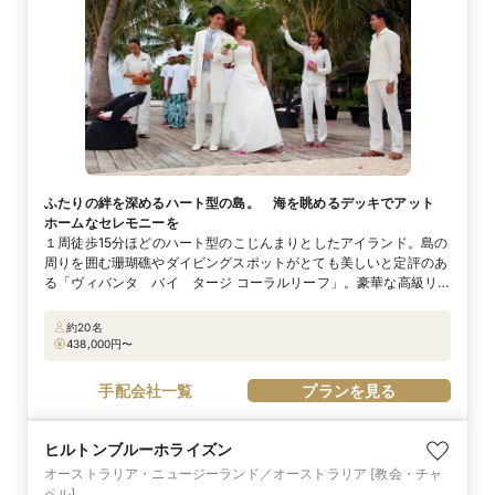
ふたりの絆を深めるハート型の島。 海を眺めるデッキでアット
ホームなセレモニーを
１周徒歩15分ほどのハート型のこじんまりとしたアイランド。島の
周りを囲む珊瑚礁やダイビングスポットがとても美しいと定評のあ
る「ヴィバンタ バイ タージ コーラルリーフ」。豪華な高級リ
ゾートよりも、のどかな場所でゆったり過ごしたいというふたりに
ピッタリ！ セレモニーは美しいラグーンの上に張り出したガゼボ
約20名
「ムーンデッキ」で。青い海と空に包まれるプライベート感たっぷ
438,000
円〜
りの空間で、心穏やかに誓いが立てられます。ホテルにはスパ・ジ
ムなどの施設も完備されているので、式後はのんびりと心身をほぐ
手配会社一覧
プランを見る
すことができます。
ヒルトンブルーホライズン
オーストラリア・ニュージーランド／オーストラリア
[教会・チャ
ペル]