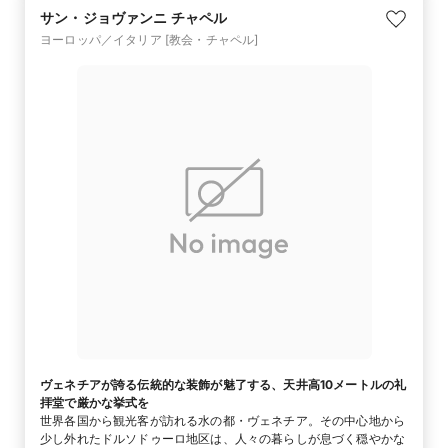
サン・ジョヴァンニ チャペル
ヨーロッパ／イタリア
[教会・チャペル]
ヴェネチアが誇る伝統的な装飾が魅了する、天井高10メートルの礼
拝堂で厳かな挙式を
世界各国から観光客が訪れる水の都・ヴェネチア。その中心地から
少し外れたドルソドゥーロ地区は、人々の暮らしが息づく穏やかな