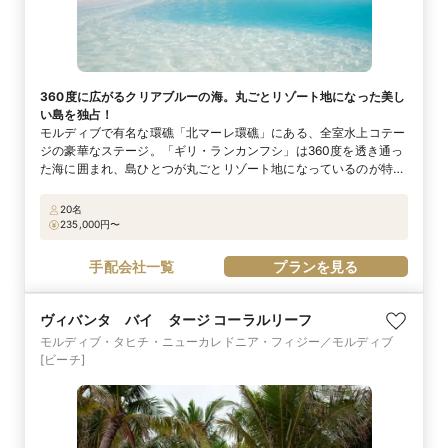
360度に広がるクリアブルーの海。丸ごとリゾート地になった美し
い島を独占！
モルディブで有名な環礁「北マーレ環礁」にある、全室水上コテー
ジの豪華なステージ。「ギリ・ランカンフシ」は360度を透き通っ
た海に囲まれ、島ひとつが丸ごとリゾート地になっているのが特徴
です。小舟に乗って向かうのはウエディングハウス。ガラス張りで
透明のバージンロードからは、クリアブルーの海中を泳ぐ熱帯魚が
20名
真下に見え、祭壇からはモルディブの水平線が目の前に広がりま
235,000
円〜
す。セレモニー後のフラワーシャワーや敷地内でのパーティも可
能。ゲストと共に過ごすゴージャスなリゾートウエディングを満喫
手配会社一覧
プランを見る
できます。
ヴィバンタ バイ タージ コーラルリーフ
モルディブ・タヒチ・ニューカレドニア・フィジー／モルディブ
[ビーチ]