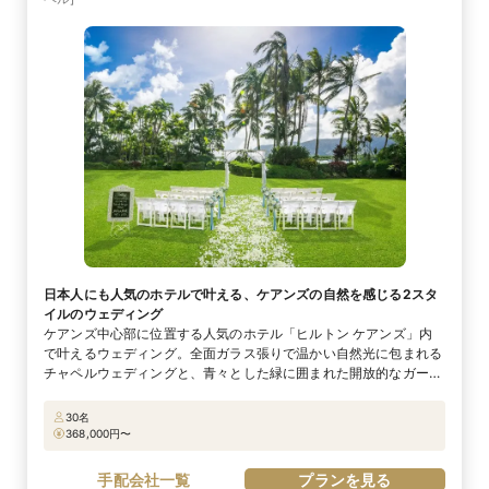
日本人にも人気のホテルで叶える、ケアンズの自然を感じる2スタ
イルのウェディング
ケアンズ中心部に位置する人気のホテル「ヒルトン ケアンズ」内
で叶えるウェディング。全面ガラス張りで温かい自然光に包まれる
チャペルウェディングと、青々とした緑に囲まれた開放的なガーデ
ンウェディングの2スタイル、ふたりならどちらを選ぶ？ 写真にこ
だわりたい方には「世界遺産ウェディング」がおすすめ！ビーチ撮
30名
影やコアラ撮影に加えて、ユネスコ世界遺産に認定されているレイ
368,000
円〜
ンフォレスト＆キュランダフォトツアーがセットになった充実のプ
ラン。自然そのものの造形を楽しめるロケーションフォトは忘れら
手配会社一覧
プランを見る