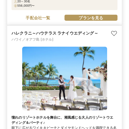
20～30名
ウェディングを。パームツリーがそよぐガーデンやビーチフロント
556,000
円〜
のガーデンを舞台に、ハワイの歴史と最旬のトレンドが融合した、
おしゃれなウェディングがかないます。挙式後はそのままガーデン
手配会社一覧
プランを見る
でパーティを。
ハレクラニ～ハウテラス ラナイウエディング～
ハワイ／オアフ島
[ホテル]
憧れのリゾートホテルを舞台に、潮風感じる大人のリゾートウエ
ディング＆パーティ♪
眼下に広がるワイキキビーチとダイヤモンドヘッドを満喫できる名