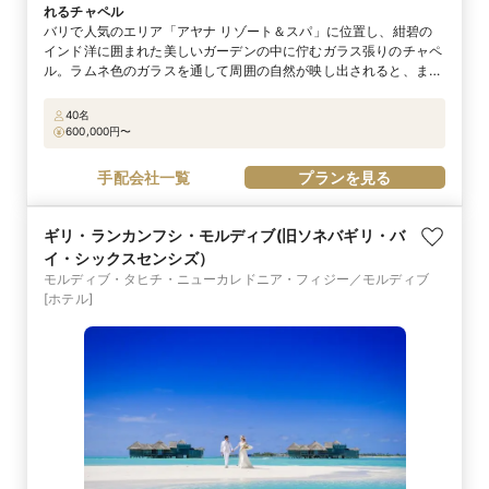
れるチャペル
バリで人気のエリア「アヤナ リゾート＆スパ」に位置し、紺碧の
インド洋に囲まれた美しいガーデンの中に佇むガラス張りのチャペ
ル。ラムネ色のガラスを通して周囲の自然が映し出されると、まる
でチャペル全体が現代アートのような美しさに。インテリアを彩る
ガラスアートは世界的に有名なアーティスト、鳥毛清善氏の作品。
40名
チャペルを囲む池とガラスのバージンロードの下には清らかな水が
600,000
円〜
流れ、ふたりの姿を美しく際立たせます。インド洋に沈む夕焼けと
キャンドルのコントラストが美しい、サンセットウエディングも人
手配会社一覧
プランを見る
気です。
ギリ・ランカンフシ・モルディブ(旧ソネバギリ・バ
イ・シックスセンシズ）
モルディブ・タヒチ・ニューカレドニア・フィジー／モルディブ
[ホテル]