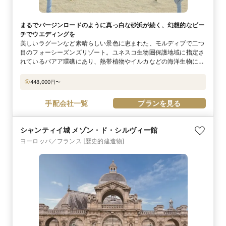
まるでバージンロードのように真っ白な砂浜が続く、幻想的なビー
チでウエディングを
美しいラグーンなど素晴らしい景色に恵まれた、モルディブで二つ
目のフォーシーズンズリゾート。ユネスコ生物圏保護地域に指定さ
れているバアア環礁にあり、熱帯植物やイルカなどの海洋生物にも
出会える豊かな自然が特徴です。なんと言っても、ここの魅力は細
長く続く“真っ白なビーチ”。まるで自然にできたバージンロードの
448,000
円〜
ような幻想的なビーチで、祝福のセレモニーが執り行われます。幾
重にも並んだアーチやデコレーションされたバギーなど、ぬくもり
手配会社一覧
プランを見る
あふれる演出も魅力。贅沢な隠れ家リゾートで、夢に描いたウエ
ディングを実現して。
シャンティイ城 メゾン・ド・シルヴィー館
ヨーロッパ／フランス
[歴史的建造物]