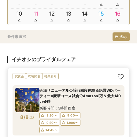
10
11
12
13
14
15
16
条件未選択
絞り込む
イチオシのブライダルフェア
試食会
衣装試着
特典あり
会場リニューアル◇憧れ階段体験＆絶景WDパー
ティー×豪華コース試食◇Amazon1万＆最大140
万優待
所要時間：3時間程度
8:30〜
9:00〜
8/8
(
土
)
9:30〜
13:00〜
14:45〜