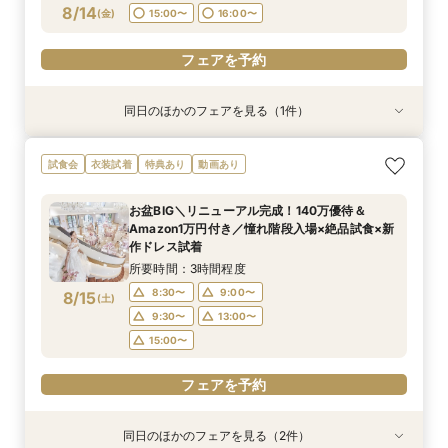
フェアを予約
8/14
(
金
)
15:00〜
16:00〜
フェアを予約
同日のほかのフェアを見る（1件）
試食会
衣装試着
特典あり
【大切なペットと挙式＆披露宴どちらもOK】
試食会
衣装試着
特典あり
動画あり
ペット婚*安心相談会
所要時間：3時間程度
お盆BIG＼リニューアル完成！140万優待＆
11:05〜
15:00〜
Amazon1万円付き／憧れ階段入場×絶品試食×新
8/14
作ドレス試着
(
金
)
所要時間：3時間程度
フェアを予約
8:30〜
9:00〜
8/15
(
土
)
9:30〜
13:00〜
15:00〜
フェアを予約
同日のほかのフェアを見る（2件）
試食会
試食会
衣装試着
衣装試着
特典あり
特典あり