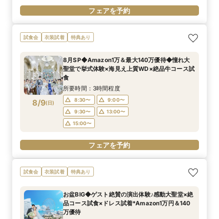
フェアを予約
試食会
衣装試着
特典あり
8月SP◆Amazon1万＆最大140万優待◆憧れ大
聖堂で挙式体験×海見え上質WD×絶品牛コース試
食
所要時間：3時間程度
8:30〜
9:00〜
8/9
(
日
)
9:30〜
13:00〜
15:00〜
フェアを予約
試食会
衣装試着
特典あり
お盆BIG◆ゲスト絶賛の演出体験♪感動大聖堂×絶
品コース試食×ドレス試着*Amazon1万円＆140
万優待