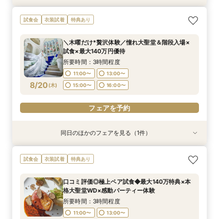
【大切なペットと挙式＆披露宴どちらもOK】
試食会
衣装試着
特典あり
ペット婚*安心相談会
所要時間：3時間程度
＼木曜だけ*贅沢体験／憧れ大聖堂＆階段入場×
11:05〜
15:00〜
試食×最大140万円優待
8/19
(
水
)
所要時間：3時間程度
11:00〜
13:00〜
フェアを予約
8/20
(
木
)
15:00〜
16:00〜
フェアを予約
同日のほかのフェアを見る（1件）
試食会
衣装試着
特典あり
【大切なペットと挙式＆披露宴どちらもOK】
試食会
衣装試着
特典あり
ペット婚*安心相談会
所要時間：3時間程度
口コミ評価◎極上ペア試食◆最大140万特典×本
11:05〜
15:00〜
格大聖堂WD×感動パーティー体験
8/20
(
木
)
所要時間：3時間程度
11:00〜
13:00〜