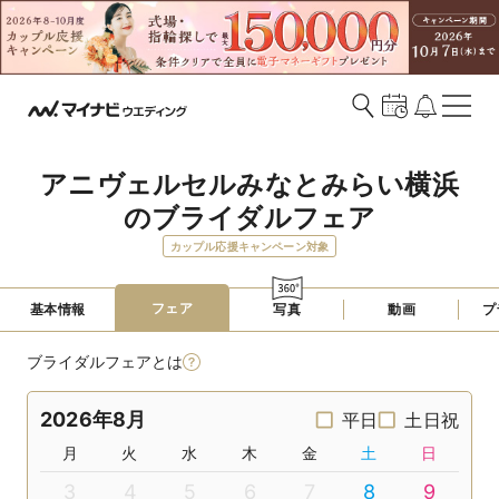
アニヴェルセルみなとみらい横浜
のブライダルフェア
カップル応援キャンペーン対象
フェア
基本情報
写真
動画
プ
ブライダルフェアとは
2026年8月
平日
土日祝
月
火
水
木
金
土
日
3
4
5
6
7
8
9