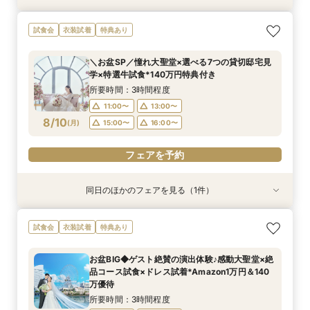
【大切なペットと挙式＆披露宴どちらもOK】
140万優待◇絶景会場×祝福の大聖堂＊料理評価
試食会
衣装試着
特典あり
ペット婚*安心相談会
◎コース試食付
所要時間：3時間程度
所要時間：3時間程度
＼お盆SP／憧れ大聖堂×選べる7つの貸切邸宅見
9:00〜
9:30〜
15:00〜
13:00〜
学×特選牛試食*140万円特典付き
8/9
8/9
(
(
日
日
)
)
15:00〜
所要時間：3時間程度
11:00〜
13:00〜
フェアを予約
フェアを予約
8/10
(
月
)
15:00〜
16:00〜
フェアを予約
同日のほかのフェアを見る（1件）
試食会
衣装試着
特典あり
【大切なペットと挙式＆披露宴どちらもOK】
試食会
衣装試着
特典あり
ペット婚*安心相談会
所要時間：3時間程度
お盆BIG◆ゲスト絶賛の演出体験♪感動大聖堂×絶
11:05〜
15:00〜
品コース試食×ドレス試着*Amazon1万円＆140
8/10
万優待
(
月
)
所要時間：3時間程度