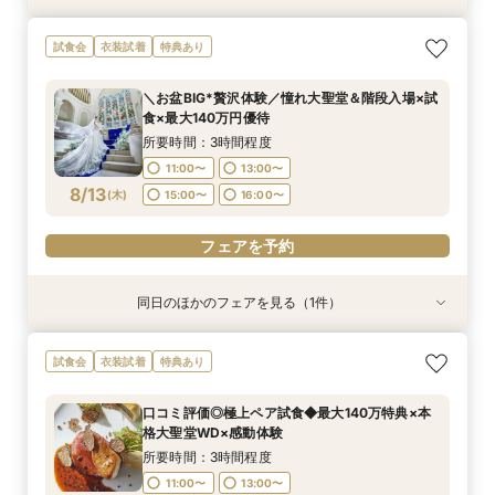
【大切なペットと挙式＆披露宴どちらもOK】
試食会
衣装試着
特典あり
ペット婚*安心相談会
所要時間：3時間程度
＼お盆BIG*贅沢体験／憧れ大聖堂＆階段入場×試
11:05〜
15:00〜
食×最大140万円優待
8/12
(
水
)
所要時間：3時間程度
11:00〜
13:00〜
フェアを予約
8/13
(
木
)
15:00〜
16:00〜
フェアを予約
同日のほかのフェアを見る（1件）
試食会
衣装試着
特典あり
【大切なペットと挙式＆披露宴どちらもOK】
試食会
衣装試着
特典あり
ペット婚*安心相談会
所要時間：3時間程度
口コミ評価◎極上ペア試食◆最大140万特典×本
11:05〜
15:00〜
格大聖堂WD×感動体験
8/13
(
木
)
所要時間：3時間程度
11:00〜
13:00〜