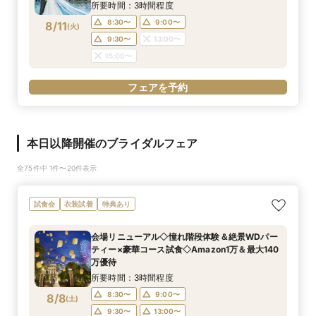
所要時間：3時間程度
8:30〜
9:00〜
8/11
(
火
)
9:30〜
13:00〜
15:00〜
フェアを予約
本日以降開催のブライダルフェア
全75件中 1件〜20件表示
試食会
衣装試着
特典あり
会場リニューアル◇憧れ階段体験＆絶景WDパー
ティー×豪華コース試食◇Amazon1万＆最大140
万優待
所要時間：3時間程度
8:30〜
9:00〜
8/8
(
土
)
9:30〜
13:00〜