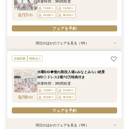
8/16
8/16
(
(
日
日
)
)
15:00〜
所要時間：3時間程度
11:00〜
13:00〜
フェアを予約
フェアを予約
8/17
(
月
)
15:00〜
16:00〜
フェアを予約
同日のほかのフェアを見る（1件）
試食会
衣装試着
特典あり
【大切なペットと挙式＆披露宴どちらもOK】
衣装試着
特典あり
ペット婚*安心相談会
所要時間：3時間程度
水曜BIG◆憧れ階段入場×みなとみらい絶景
11:05〜
15:00〜
WD◇ドレス2着70万特典付き
8/17
(
月
)
所要時間：3時間程度
11:00〜
13:00〜
フェアを予約
8/19
(
水
)
15:00〜
16:00〜
フェアを予約
同日のほかのフェアを見る（1件）
試食会
衣装試着
特典あり