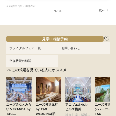
【大切なペットと挙式＆披露宴どちらもOK】
140万優待◇絶景会場×祝福の大聖堂＊料理評価
全75件中 1件〜20件表示
ペット婚*安心相談会
◎コース試食付
次へ
1
2
3
4
所要時間：3時間程度
所要時間：3時間程度
9:00〜
9:30〜
15:00〜
13:00〜
8/29
8/29
(
(
土
土
)
)
15:00〜
フェアを予約
フェアを予約
見学・相談予約
ブライダルフェア一覧
お問い合わせ
空き状況の確認
この式場を見ている人にオススメ
ニーズみなとみら
ニーズ横浜元町
アニヴェルセル
ニーズ横浜コ
い VERANDA by
by T&G
ヒルズ横浜
ンハーバー by
T&G
WEDDING(旧 山
T&G
神奈川県／横浜・