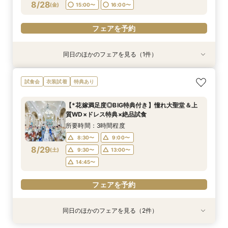
フェアを予約
8/28
(
金
)
15:00〜
16:00〜
フェアを予約
同日のほかのフェアを見る（1件）
試食会
衣装試着
特典あり
【大切なペットと挙式＆披露宴どちらもOK】
試食会
衣装試着
特典あり
ペット婚*安心相談会
所要時間：3時間程度
【*花嫁満足度◎BIG特典付き】憧れ大聖堂＆上
11:05〜
15:00〜
質WD×ドレス特典×絶品試食
8/28
(
金
)
所要時間：3時間程度
8:30〜
9:00〜
フェアを予約
8/29
(
土
)
9:30〜
13:00〜
14:45〜
フェアを予約
同日のほかのフェアを見る（2件）
試食会
試食会
衣装試着
衣装試着
特典あり
特典あり