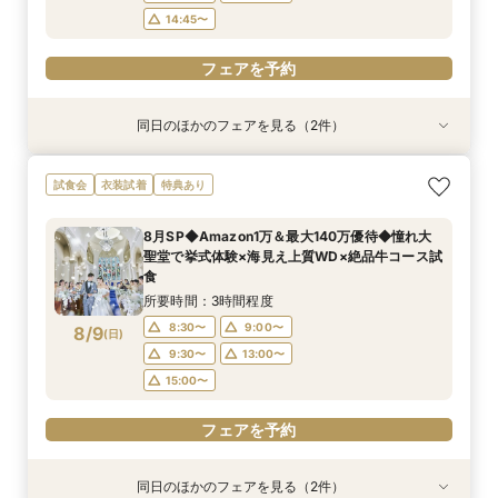
14:45〜
フェアを予約
同日のほかのフェアを見る（2件）
試食会
試食会
衣装試着
衣装試着
特典あり
特典あり
【大切なペットと挙式＆披露宴どちらもOK】
140万優待◇絶景会場×祝福の大聖堂＊料理評価
試食会
衣装試着
特典あり
ペット婚*安心相談会
◎コース試食付
所要時間：3時間程度
所要時間：3時間程度
8月SP◆Amazon1万＆最大140万優待◆憧れ大
9:00〜
9:30〜
15:00〜
13:00〜
聖堂で挙式体験×海見え上質WD×絶品牛コース試
8/8
8/8
食
(
(
土
土
)
)
15:00〜
所要時間：3時間程度
フェアを予約
フェアを予約
8:30〜
9:00〜
8/9
(
日
)
9:30〜
13:00〜
15:00〜
フェアを予約
同日のほかのフェアを見る（2件）
試食会
試食会
衣装試着
衣装試着
特典あり
特典あり