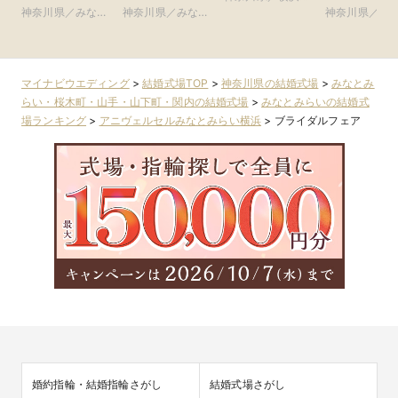
WEDDING(旧 ベ
手迎賓館 横浜)
WEDDING(旧
神奈川県／みなと
神奈川県／みなと
新横浜・川崎
神奈川県／横
イサイド迎賓館ベ
コットンハー
みらい・桜木町・
みらい・桜木町・
新横浜・川崎
ランダ)
クラブ 横浜)
山手・山下町・関
山手・山下町・関
内
内
マイナビウエディング
>
結婚式場TOP
>
神奈川県の結婚式場
>
みなとみ
らい・桜木町・山手・山下町・関内の結婚式場
>
みなとみらいの結婚式
場ランキング
>
アニヴェルセルみなとみらい横浜
>
ブライダルフェア
婚約指輪・結婚指輪さがし
結婚式場さがし