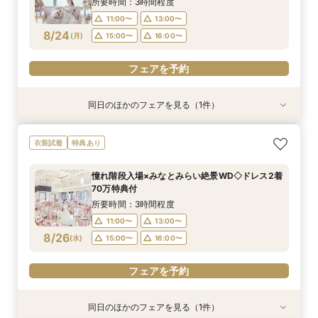
所要時間：3時間程度
11:00〜
13:00〜
フェアを予約
フェアを予約
8/24
(
月
)
15:00〜
16:00〜
フェアを予約
同日のほかのフェアを見る（1件）
試食会
衣装試着
特典あり
【大切なペットと挙式＆披露宴どちらもOK】
衣装試着
特典あり
ペット婚*安心相談会
所要時間：3時間程度
憧れ階段入場×みなとみらい絶景WD◇ドレス2着
11:05〜
15:00〜
70万特典付
8/24
(
月
)
所要時間：3時間程度
11:00〜
13:00〜
フェアを予約
8/26
(
水
)
15:00〜
16:00〜
フェアを予約
同日のほかのフェアを見る（1件）
試食会
衣装試着
特典あり