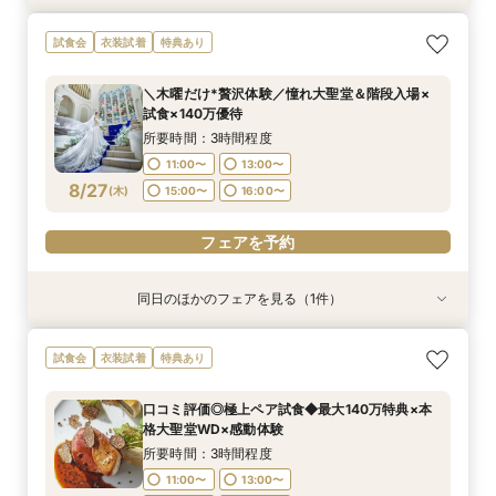
【大切なペットと挙式＆披露宴どちらもOK】
試食会
衣装試着
特典あり
ペット婚*安心相談会
所要時間：3時間程度
＼木曜だけ*贅沢体験／憧れ大聖堂＆階段入場×
11:05〜
15:00〜
試食×140万優待
8/26
(
水
)
所要時間：3時間程度
11:00〜
13:00〜
フェアを予約
8/27
(
木
)
15:00〜
16:00〜
フェアを予約
同日のほかのフェアを見る（1件）
試食会
衣装試着
特典あり
【大切なペットと挙式＆披露宴どちらもOK】
試食会
衣装試着
特典あり
ペット婚*安心相談会
所要時間：3時間程度
口コミ評価◎極上ペア試食◆最大140万特典×本
11:05〜
15:00〜
格大聖堂WD×感動体験
8/27
(
木
)
所要時間：3時間程度
11:00〜
13:00〜