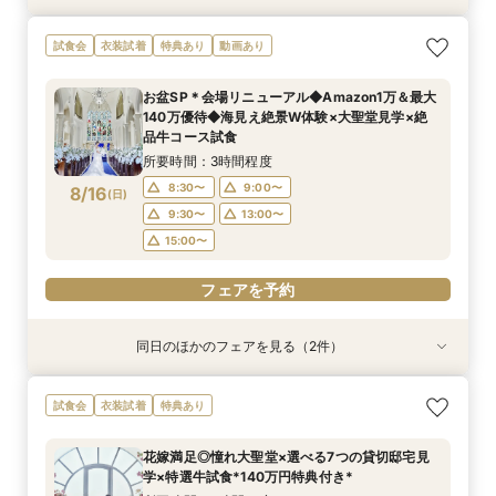
【大切なペットと挙式＆披露宴どちらもOK】
140万優待◇絶景会場×祝福の大聖堂＊料理評価
試食会
衣装試着
特典あり
動画あり
ペット婚*安心相談会
◎コース試食付
所要時間：3時間程度
所要時間：3時間程度
お盆SP＊会場リニューアル◆Amazon1万＆最大
9:00〜
9:30〜
15:00〜
13:00〜
140万優待◆海見え絶景W体験×大聖堂見学×絶
8/15
8/15
品牛コース試食
(
(
土
土
)
)
15:00〜
所要時間：3時間程度
フェアを予約
フェアを予約
8:30〜
9:00〜
8/16
(
日
)
9:30〜
13:00〜
15:00〜
フェアを予約
同日のほかのフェアを見る（2件）
試食会
試食会
衣装試着
衣装試着
特典あり
特典あり
【大切なペットと挙式＆披露宴どちらもOK】
140万優待◇絶景会場×祝福の大聖堂＊料理評価
試食会
衣装試着
特典あり
ペット婚*安心相談会
◎コース試食付
所要時間：3時間程度
所要時間：3時間程度
花嫁満足◎憧れ大聖堂×選べる7つの貸切邸宅見
9:00〜
9:30〜
15:00〜
13:00〜
学×特選牛試食*140万円特典付き*