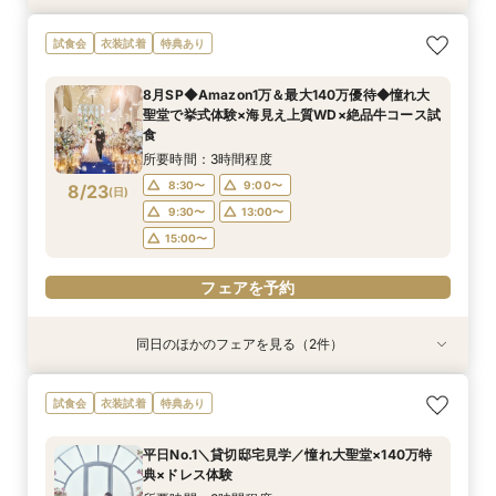
【大切なペットと挙式＆披露宴どちらもOK】
140万優待◇絶景会場×祝福の大聖堂＊料理評価
試食会
衣装試着
特典あり
ペット婚*安心相談会
◎コース試食付
所要時間：3時間程度
所要時間：3時間程度
8月SP◆Amazon1万＆最大140万優待◆憧れ大
9:00〜
9:30〜
15:00〜
13:00〜
聖堂で挙式体験×海見え上質WD×絶品牛コース試
8/22
8/22
食
(
(
土
土
)
)
15:00〜
所要時間：3時間程度
フェアを予約
フェアを予約
8:30〜
9:00〜
8/23
(
日
)
9:30〜
13:00〜
15:00〜
フェアを予約
同日のほかのフェアを見る（2件）
試食会
試食会
衣装試着
衣装試着
特典あり
特典あり
140万優待◇絶景会場×祝福の大聖堂＊料理評価
【大切なペットと挙式＆披露宴どちらもOK】
試食会
衣装試着
特典あり
◎コース試食付
ペット婚*安心相談会
所要時間：3時間程度
所要時間：3時間程度
平日No.1＼貸切邸宅見学／憧れ大聖堂×140万特
9:00〜
9:30〜
13:00〜
15:00〜
典×ドレス体験
8/23
8/23
(
(
日
日
)
)
15:00〜