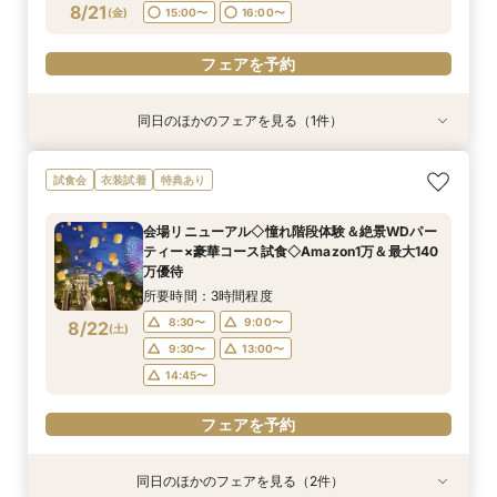
フェアを予約
8/21
(
金
)
15:00〜
16:00〜
フェアを予約
同日のほかのフェアを見る（1件）
試食会
衣装試着
特典あり
【大切なペットと挙式＆披露宴どちらもOK】
試食会
衣装試着
特典あり
ペット婚*安心相談会
所要時間：3時間程度
会場リニューアル◇憧れ階段体験＆絶景WDパー
11:05〜
15:00〜
ティー×豪華コース試食◇Amazon1万＆最大140
8/21
万優待
(
金
)
所要時間：3時間程度
フェアを予約
8:30〜
9:00〜
8/22
(
土
)
9:30〜
13:00〜
14:45〜
フェアを予約
同日のほかのフェアを見る（2件）
試食会
試食会
衣装試着
衣装試着
特典あり
特典あり