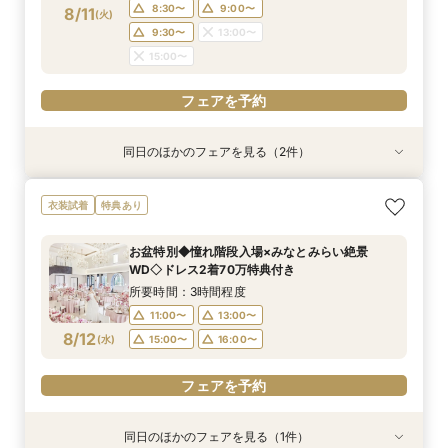
フェアを予約
8:30〜
9:00〜
8/11
(
火
)
9:30〜
13:00〜
15:00〜
フェアを予約
同日のほかのフェアを見る（2件）
試食会
試食会
衣装試着
衣装試着
特典あり
特典あり
140万優待◇絶景会場×祝福の大聖堂＊料理評価
【大切なペットと挙式＆披露宴どちらもOK】
衣装試着
特典あり
◎コース試食付
ペット婚*安心相談会
所要時間：3時間程度
所要時間：3時間程度
お盆特別◆憧れ階段入場×みなとみらい絶景
9:00〜
9:30〜
13:00〜
15:00〜
WD◇ドレス2着70万特典付き
8/11
8/11
(
(
火
火
)
)
15:00〜
所要時間：3時間程度
11:00〜
13:00〜
フェアを予約
フェアを予約
8/12
(
水
)
15:00〜
16:00〜
フェアを予約
同日のほかのフェアを見る（1件）
試食会
衣装試着
特典あり