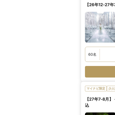
【26年12-2
60
名
マイナビ限定
少人
【27年7-8月
込