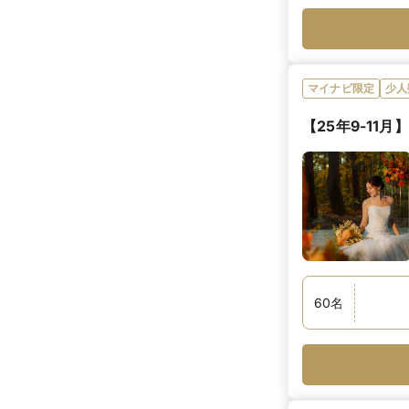
マイナビ限定
少人
【25年9-11
60
名