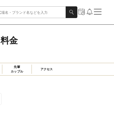
ン料金
先輩

アクセス
カップル