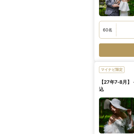
60
名
マイナビ限定
【27年7-8月
込