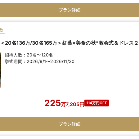
プラン詳細
数
月】＜20名136万/30名165万＞紅葉×美食の秋*教会式＆ドレ
招待人数：
20名〜120名
挙式期間：
2026/9/1〜2026/11/30
225
114万円OFF
万
7,205
円
プラン詳細