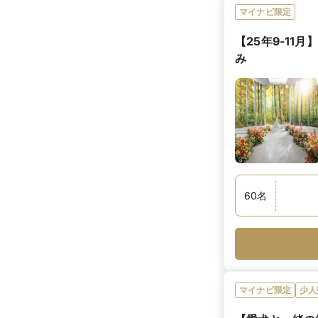
マイナビ限定
【25年9-11
み
60
名
マイナビ限定
少人