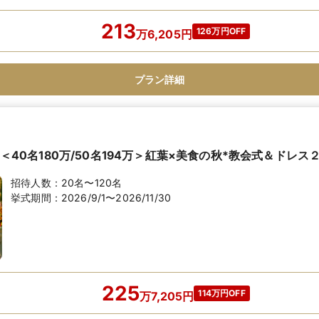
213
126万円OFF
万
6,205
円
プラン詳細
月】＜40名180万/50名194万＞紅葉×美食の秋*教会式＆ドレ
招待人数：
20名〜120名
挙式期間：
2026/9/1〜2026/11/30
225
114万円OFF
万
7,205
円