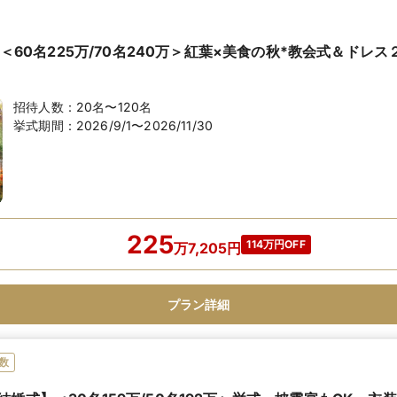
月】＜60名225万/70名240万＞紅葉×美食の秋*教会式＆ドレ
招待人数：
20名〜120名
挙式期間：
2026/9/1〜2026/11/30
225
114万円OFF
万
7,205
円
プラン詳細
数