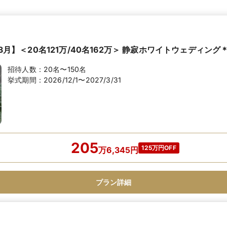
7年3月】＜20名121万/40名162万＞ 静寂ホワイトウェディン
招待人数：
20名〜150名
挙式期間：
2026/12/1〜2027/3/31
205
125万円OFF
万
6,345
円
プラン詳細