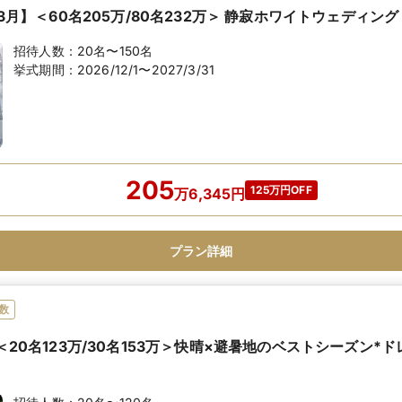
7年3月】＜60名205万/80名232万＞ 静寂ホワイトウェディ
招待人数：
20名〜150名
挙式期間：
2026/12/1〜2027/3/31
205
125万円OFF
万
6,345
円
プラン詳細
数
】＜20名123万/30名153万＞快晴×避暑地のベストシーズン*