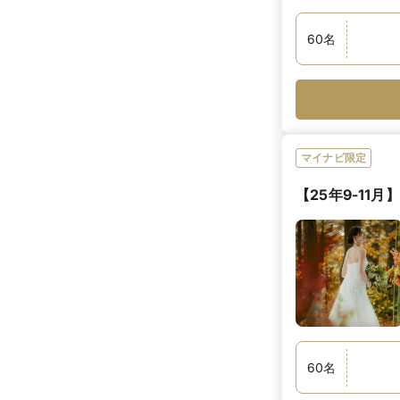
60
名
マイナビ限定
【25年9-11
60
名