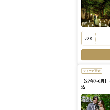
60
名
マイナビ限定
【27年7-8月
込