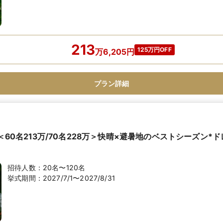
213
125万円OFF
万
6,205
円
プラン詳細
】＜60名213万/70名228万＞快晴×避暑地のベストシーズン*
招待人数：
20名〜120名
挙式期間：
2027/7/1〜2027/8/31