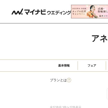
アネ
基本情報
フェア
プランとは
全17件中 1件〜17件表示