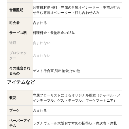
音響機材使用料・専属の音響オペレーター・事前お打合
音響照明
せ含む専属オペレーター・打ち合わせ込み
司会者
含まれる
サービス料
料理料金・飲物料金の15%
送迎
含まれない
プロジェク
含まれない
ター
その他含まれ
ゲスト待合室,引出物袋,その他
るもの
アイテムなど
専属フローリストによるオリジナル提案（チャペル・メ
装花
インテーブル、ゲストテーブル、ブーケブートニア）
ブーケ
含まれる
ペーパーアイ
ラグナヴェール大阪おすすめの招待状・席次表・席札
テム