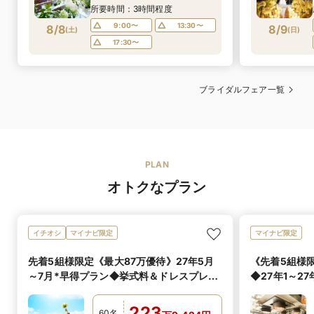
シェフ特製＊厳選牛＆最旬食材
所要時間：3時間程度
豪華試食×選べる2つのチャペル
9:00〜
13:30〜
8/8
8/9
(
土
)
(
日
)
＆フロア貸切全館ALL見学
17:30〜
ブライダルフェア一覧
PLAN
オトクなプラン
イチオシ
マイナビ限定
マイナビ限定
先着5組様限定《最大87万優待》27年5月
《先着5組様限
～7月*早得プラン◆挙式料＆ドレスプレゼ
◆27年1～2
ント
プレゼント
223
60
名