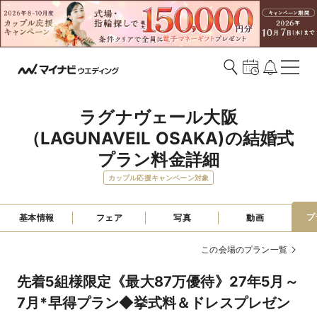
ラグナヴェール大阪
（LAGUNAVEIL OSAKA)の結婚式
プラン料金詳細
カップル応援キャンペーン対象
プ
基本情報
フェア
写真
動画
この会場のプラン一覧
先着5組様限定《最大87万優待》27年5月～
7月*早得プラン◆挙式料＆ドレスプレゼン