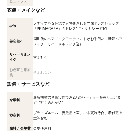
ビュッフェ
衣装・メイクなど
メディアや女性誌でも特集される専属ドレスショップ
衣装
「PRIMACARA」のドレス1点・タキシード1点
同世代のヘアメイクアーティストがお手伝い（新婦ヘア
美容着付
メイク・リハーサルメイク込）
リハーサルメ
含まれる
イク
お色直し用衣
含まれない
装
設備・サービスなど
最新機材の音響設備でお2人のパーティーを盛り上げま
介添料
す（打ち合わせ込）
ブライズルーム、親族用控室、ご来賓時待合、着付更衣
控室料
室等含む
席料／会場費
会場使用料