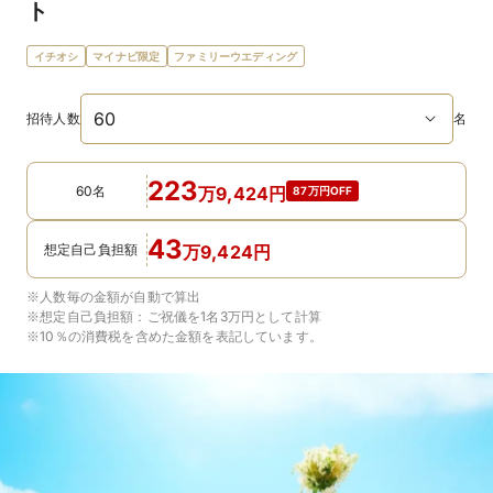
ト
イチオシ
マイナビ限定
ファミリーウエディング
招待人数
名
223
60名
万
9,424
円
87万円OFF
43
想定自己負担額
万
9,424
円
※人数毎の金額が自動で算出
※想定自己負担額：
ご祝儀を1名3万円
として計算
※10％の消費税を含めた金額を表記しています。