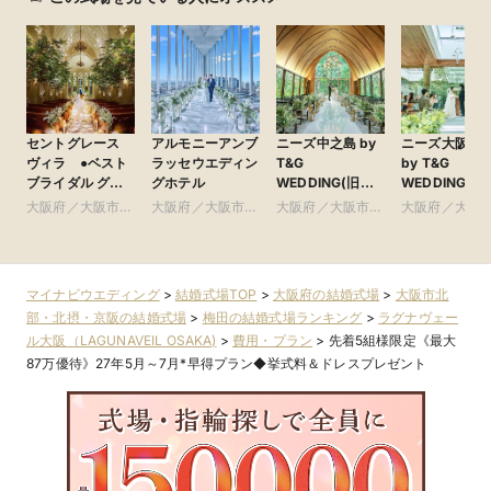
セントグレース
アルモニーアンブ
ニーズ中之島 by
ニーズ大阪本
ヴィラ ●ベスト
ラッセウエディン
T&G
by T&G
ブライダル グ
グホテル
WEDDING(旧
WEDDING(旧
ループ
アーセンティア迎
クアガーデン
大阪府／大阪市南
大阪府／大阪市北
大阪府／大阪市北
大阪府／大阪
賓館 大阪)
ス 大阪)
部・東大阪
部・北摂・京阪
部・北摂・京阪
部・北摂・京
マイナビウエディング
>
結婚式場TOP
>
大阪府の結婚式場
>
大阪市北
部・北摂・京阪の結婚式場
>
梅田の結婚式場ランキング
>
ラグナヴェー
ル大阪（LAGUNAVEIL OSAKA)
>
費用・プラン
>
先着5組様限定《最大
87万優待》27年5月～7月*早得プラン◆挙式料＆ドレスプレゼント