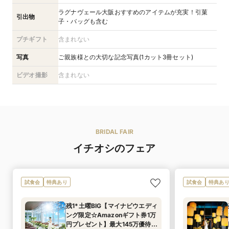
ラグナヴェール大阪おすすめのアイテムが充実！引菓
引出物
子・バッグも含む
プチギフト
含まれない
写真
ご親族様との大切な記念写真(1カット3冊セット)
ビデオ撮影
含まれない
BRIDAL FAIR
イチオシのフェア
試食会
特典あり
試食会
特典あ
残1*土曜BIG【マイナビウエディ
ング限定☆Amazonギフト券1万
円プレゼント】最大145万優待／