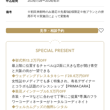
2026/7/28〜2026/8/31
申込期間
※初回来館時のみ適応※先着5組様限定※他プランとの併
備考
用不可※実施日によって変動有
見学・相談予約
SPECIAL PRESENT
◆挙式料13.2万円OFF
最上階に位置するチャペルは2面に大きな窓が開け青空
と大阪の街が一望できる
◆ウェディングドレス＆タキシード28.6万円OFF
女性誌やメディアでも多く特集され、有名デザイナー
とコラボも話題のドレスショップ【PRIMACARA】
◆装花メインテーブル5.5万円OFF
衣装・テーマなどに合わせて丁寧にご提案*専属のフラ
ワーコーディネーターがトータルコーディネイト
◆ウェルカムグッズの無料レンタル