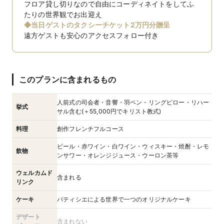
フロア貸し切りなので自由にコーディネイトをしてふ
たりの世界観でお出迎え
◆当日ゲストのタクシーチケット2万円分贈呈
遠方ゲストも安心のアクセスフォロー付き
このプランに含まれるもの
人前式の司会者・音響・羽ペン・リングピロー・リハー
挙式
サル含む(＋55,000円でキリスト教式)
料理
創作フレンチフルコース
ビール・赤ワイン・白ワイン・ウィスキー・焼酎・レモ
飲物
ンサワー・オレンジジュース・ウーロン茶等
ウェルカムド
含まれる
リンク
ケーキ
パティシエによる世界で一つのオリジナルケーキ
デザート
含まれない