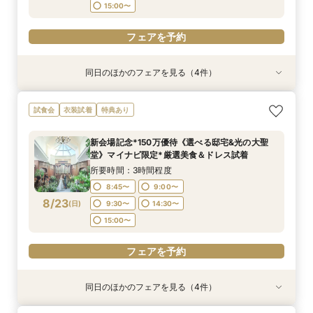
15:00〜
フェアを予約
同日のほかのフェアを見る（4件）
試食会
試食会
試食会
試食会
衣装試着
衣装試着
衣装試着
衣装試着
特典あり
特典あり
特典あり
特典あり
《挙式から披露宴までずっと一緒★》自由度抜群
＼パパママ&マタニティも安心★／ダンドリや予
＼10～29名・99万◇邸宅貸切OK／光のチャペ
初見学に人気NO.１☆新大聖堂＆会場見学×無料
試食会
衣装試着
特典あり
♪ペット婚相談会
算もイチから相談
ル&家族婚×贅沢試食
コース試食＆試着＝花嫁ALL体験
所要時間：3時間程度
所要時間：3時間程度
所要時間：3時間程度
所要時間：3時間程度
新会場記念*150万優待《選べる邸宅&光の大聖
9:00〜
9:00〜
9:00〜
9:00〜
10:00〜
10:00〜
10:00〜
15:00〜
堂》マイナビ限定*厳選美食＆ドレス試着
8/22
8/22
8/22
8/22
(
(
(
(
土
土
土
土
)
)
)
)
14:00〜
14:00〜
13:00〜
15:00〜
15:00〜
15:30〜
所要時間：3時間程度
16:00〜
16:00〜
16:00〜
8:45〜
9:00〜
フェアを予約
8/23
(
日
)
9:30〜
14:30〜
フェアを予約
フェアを予約
フェアを予約
15:00〜
フェアを予約
同日のほかのフェアを見る（4件）
試食会
試食会
試食会
試食会
衣装試着
衣装試着
衣装試着
衣装試着
特典あり
特典あり
特典あり
特典あり