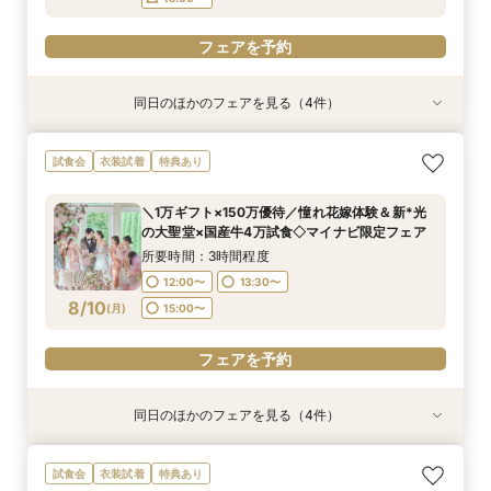
フェアを予約
同日のほかのフェアを見る（4件）
試食会
試食会
試食会
試食会
衣装試着
衣装試着
衣装試着
衣装試着
特典あり
特典あり
特典あり
特典あり
《挙式から披露宴までずっと一緒★》自由度抜群
＼パパママ&マタニティも安心★／ダンドリや予
＼10～29名・99万◇邸宅貸切OK／光のチャペ
初見学に人気NO.１☆新大聖堂＆会場見学×無料
試食会
衣装試着
特典あり
♪ペット婚相談会
算もイチから相談
ル&家族婚×贅沢試食
コース試食＆試着＝花嫁ALL体験
所要時間：3時間程度
所要時間：3時間程度
所要時間：3時間程度
所要時間：3時間程度
＼1万ギフト×150万優待／憧れ花嫁体験＆新*光
9:00〜
9:00〜
9:00〜
9:00〜
10:00〜
10:00〜
10:00〜
15:00〜
の大聖堂×国産牛4万試食◇マイナビ限定フェア
8/9
8/9
8/9
8/9
(
(
(
(
日
日
日
日
)
)
)
)
14:00〜
14:00〜
13:00〜
15:00〜
15:00〜
15:30〜
所要時間：3時間程度
16:00〜
16:00〜
16:00〜
12:00〜
13:30〜
フェアを予約
8/10
(
月
)
15:00〜
フェアを予約
フェアを予約
フェアを予約
フェアを予約
同日のほかのフェアを見る（4件）
試食会
試食会
試食会
試食会
衣装試着
衣装試着
衣装試着
衣装試着
特典あり
特典あり
特典あり
特典あり
＼10～29名・99万◇邸宅貸切OK／光のチャペ
＼パパママ&マタニティも安心★／ダンドリや予
《挙式から披露宴までずっと一緒★》自由度抜群
初見学に人気NO.１☆新大聖堂＆会場見学×無料
試食会
衣装試着
特典あり
ル&家族婚×贅沢試食
算もイチから相談
♪ペット婚相談会
コース試食＆試着＝花嫁ALL体験