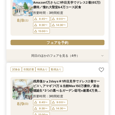
12:00〜
12:00〜
12:00〜
12:00〜
15:00〜
15:00〜
13:30〜
13:30〜
Amazon1万さらに1件目見学でドレス2着(65万)
8/7
8/7
8/7
8/7
優待／憧れ大聖堂&4万コース試食
(
(
(
(
金
金
金
金
)
)
)
)
15:00〜
15:00〜
所要時間：3時間程度
フェアを予約
フェアを予約
フェアを予約
フェアを予約
8:45〜
9:00〜
8/8
(
土
)
9:30〜
14:30〜
15:00〜
フェアを予約
同日のほかのフェアを見る（4件）
試食会
試食会
試食会
試食会
衣装試着
衣装試着
衣装試着
衣装試着
特典あり
特典あり
特典あり
特典あり
《挙式から披露宴までずっと一緒★》自由度抜群
＼パパママ&マタニティも安心★／ダンドリや予
＼10～29名・99万◇邸宅貸切OK／光のチャペ
初見学に人気NO.１☆新大聖堂＆会場見学×無料
試食会
衣装試着
特典あり
動画あり
♪ペット婚相談会
算もイチから相談
ル&家族婚×贅沢試食
コース試食＆試着＝花嫁ALL体験
所要時間：3時間程度
所要時間：3時間程度
所要時間：3時間程度
所要時間：3時間程度
残席僅か▲2days☆1件目見学でドレス2着サー
9:00〜
9:00〜
9:00〜
9:00〜
10:00〜
10:00〜
10:00〜
15:00〜
ビス＼アマギフ1万＆当館Max150万優待／新会
8/8
8/8
8/8
8/8
場誕生*3つの選べるガーデン邸宅×厳選4万美食
(
(
(
(
土
土
土
土
)
)
)
)
14:00〜
14:00〜
13:00〜
15:00〜
15:00〜
15:30〜
会
所要時間：3時間程度
16:00〜
16:00〜
16:00〜
フェアを予約
8:45〜
9:00〜
8/9
(
日
)
フェアを予約
フェアを予約
フェアを予約
9:30〜
14:30〜
15:00〜