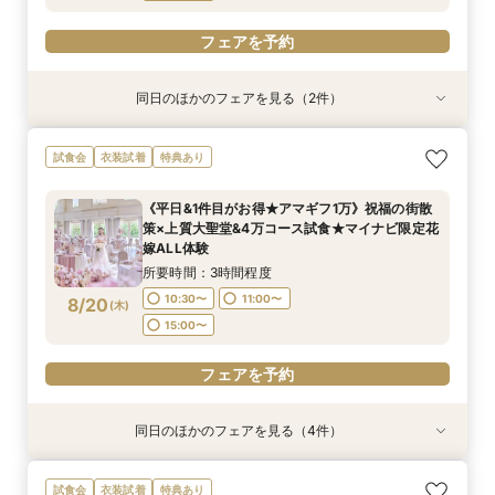
フェアを予約
同日のほかのフェアを見る（2件）
試食会
試食会
衣装試着
衣装試着
特典あり
特典あり
＼10～29名・99万◇邸宅貸切OK／光のチャペ
初見学に人気NO.１☆新大聖堂＆会場見学×無料
試食会
衣装試着
特典あり
ル&家族婚×贅沢試食
コース試食＆試着＝花嫁ALL体験
所要時間：3時間程度
所要時間：3時間程度
《平日&1件目がお得★アマギフ1万》祝福の街散
12:00〜
12:00〜
15:00〜
13:30〜
策×上質大聖堂&4万コース試食★マイナビ限定花
8/19
8/19
嫁ALL体験
(
(
水
水
)
)
15:00〜
所要時間：3時間程度
フェアを予約
フェアを予約
10:30〜
11:00〜
8/20
(
木
)
15:00〜
フェアを予約
同日のほかのフェアを見る（4件）
試食会
試食会
試食会
試食会
衣装試着
衣装試着
衣装試着
衣装試着
特典あり
特典あり
特典あり
特典あり
＼10～29名・99万◇邸宅貸切OK／光のチャペ
＼パパママ&マタニティも安心★／ダンドリや予
《挙式から披露宴までずっと一緒★》自由度抜群
初見学に人気NO.１☆新大聖堂＆会場見学×無料
試食会
衣装試着
特典あり