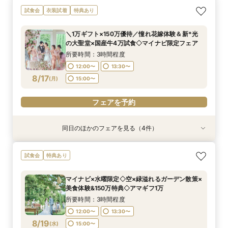
《挙式から披露宴までずっと一緒★》自由度抜群
＼パパママ&マタニティも安心★／ダンドリや予
初見学に人気NO.１☆新大聖堂＆会場見学×無料
＼10～29名・99万◇邸宅貸切OK／光のチャペ
試食会
衣装試着
特典あり
♪ペット婚相談会
算もイチから相談
コース試食＆試着＝花嫁ALL体験
ル&家族婚×贅沢試食
所要時間：3時間程度
所要時間：3時間程度
所要時間：3時間程度
所要時間：3時間程度
＼1万ギフト×150万優待／憧れ花嫁体験＆新*光
9:00〜
9:00〜
9:00〜
9:00〜
10:00〜
10:00〜
10:00〜
15:00〜
の大聖堂×国産牛4万試食◇マイナビ限定フェア
8/16
8/16
8/16
8/16
(
(
(
(
日
日
日
日
)
)
)
)
14:00〜
14:00〜
13:00〜
15:00〜
15:00〜
15:30〜
所要時間：3時間程度
16:00〜
16:00〜
16:00〜
12:00〜
13:30〜
フェアを予約
8/17
(
月
)
15:00〜
フェアを予約
フェアを予約
フェアを予約
フェアを予約
同日のほかのフェアを見る（4件）
試食会
試食会
試食会
試食会
衣装試着
衣装試着
衣装試着
衣装試着
特典あり
特典あり
特典あり
特典あり
＼10～29名・99万◇邸宅貸切OK／光のチャペ
＼パパママ&マタニティも安心★／ダンドリや予
《挙式から披露宴までずっと一緒★》自由度抜群
初見学に人気NO.１☆新大聖堂＆会場見学×無料
試食会
特典あり
ル&家族婚×贅沢試食
算もイチから相談
♪ペット婚相談会
コース試食＆試着＝花嫁ALL体験
所要時間：3時間程度
所要時間：3時間程度
所要時間：3時間程度
所要時間：3時間程度
マイナビ×水曜限定◇空×緑溢れるガーデン散策×
12:00〜
12:00〜
12:00〜
12:00〜
15:00〜
15:00〜
13:30〜
13:30〜
美食体験&150万特典◇アマギフ1万
8/17
8/17
8/17
8/17
(
(
(
(
月
月
月
月
)
)
)
)
15:00〜
15:00〜
所要時間：3時間程度
12:00〜
13:30〜
フェアを予約
フェアを予約
フェアを予約
フェアを予約
8/19
(
水
)
15:00〜