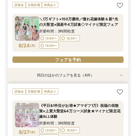
《挙式から披露宴までずっと一緒★》自由度抜群
＼パパママ&マタニティも安心★／ダンドリや予
＼10～29名・99万◇邸宅貸切OK／光のチャペ
初見学に人気NO.１☆新大聖堂＆会場見学×無料
試食会
衣装試着
特典あり
♪ペット婚相談会
算もイチから相談
ル&家族婚×贅沢試食
コース試食＆試着＝花嫁ALL体験
所要時間：3時間程度
所要時間：3時間程度
所要時間：3時間程度
所要時間：3時間程度
＼1万ギフト×150万優待／憧れ花嫁体験＆新*光
9:00〜
9:00〜
9:00〜
9:00〜
10:00〜
10:00〜
10:00〜
15:00〜
の大聖堂×国産牛4万試食◇マイナビ限定フェア
8/23
8/23
8/23
8/23
(
(
(
(
日
日
日
日
)
)
)
)
14:00〜
14:00〜
13:00〜
15:00〜
15:00〜
15:30〜
所要時間：3時間程度
16:00〜
16:00〜
16:00〜
12:00〜
13:30〜
フェアを予約
8/24
(
月
)
15:00〜
フェアを予約
フェアを予約
フェアを予約
フェアを予約
同日のほかのフェアを見る（4件）
試食会
試食会
試食会
試食会
衣装試着
衣装試着
衣装試着
衣装試着
特典あり
特典あり
特典あり
特典あり
＼10～29名・99万◇邸宅貸切OK／光のチャペ
＼パパママ&マタニティも安心★／ダンドリや予
《挙式から披露宴までずっと一緒★》自由度抜群
初見学に人気NO.１☆新大聖堂＆会場見学×無料
試食会
衣装試着
特典あり
ル&家族婚×贅沢試食
算もイチから相談
♪ペット婚相談会
コース試食＆試着＝花嫁ALL体験
所要時間：3時間程度
所要時間：3時間程度
所要時間：3時間程度
所要時間：3時間程度
《平日&1件目がお得★アマギフ1万》祝福の街散
12:00〜
12:00〜
12:00〜
12:00〜
15:00〜
15:00〜
13:30〜
13:30〜
策×上質大聖堂&4万コース試食★マイナビ限定花
8/24
8/24
8/24
8/24
嫁ALL体験
(
(
(
(
月
月
月
月
)
)
)
)
15:00〜
15:00〜
所要時間：3時間程度
フェアを予約
フェアを予約
フェアを予約
フェアを予約
12:00〜
13:30〜
8/27
(
木
)