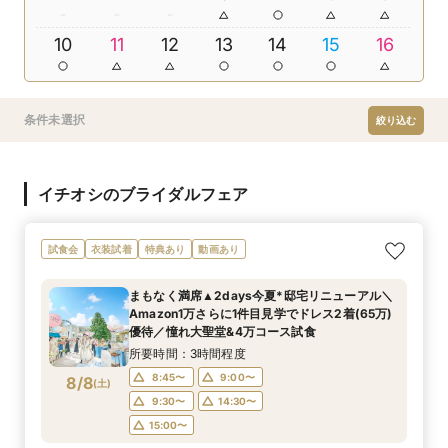
10
11
12
13
14
15
16
条件未選択
絞り込む
イチオシのブライダルフェア
試食会
衣装試着
特典あり
動画あり
まもなく満席▲2days今夏*邸宅リニューアル＼
Amazon1万さらに1件目見学でドレス2着(65万)
優待／憧れ大聖堂&4万コース試食
所要時間：3時間程度
8:45〜
9:00〜
8/8
(
土
)
9:30〜
14:30〜
15:00〜