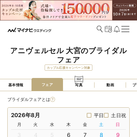
アニヴェルセル 大宮のブライダル
フェア
カップル応援キャンペーン対象
フェア
基本情報
写真
動画
プ
ブライダルフェアとは
2026年8月
平日
土日祝
月
火
水
木
金
土
日
3
4
5
6
7
8
9