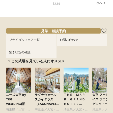
ル&家族婚×贅沢試食
算もイチから相談
♪ペット婚相談会
コース試食＆試着＝花嫁ALL体験
次へ
1
2
3
4
所要時間：3時間程度
所要時間：3時間程度
所要時間：3時間程度
所要時間：3時間程度
12:00〜
12:00〜
12:00〜
12:00〜
15:00〜
15:00〜
13:30〜
13:30〜
8/28
8/28
8/28
8/28
(
(
(
(
金
金
金
金
)
)
)
)
15:00〜
15:00〜
フェアを予約
フェアを予約
フェアを予約
フェアを予約
見学・相談予約
ブライダルフェア一覧
お問い合わせ
空き状況の確認
この式場を見ている人にオススメ
ニーズ大宮 by
ラグナヴェール
ＴＨＥ ＭＡＲ
大宮 アートグ
T&G
スカイテラス
Ｋ ＧＲＡＮＤ
イス ウエディ
WEDDING(旧
（LAGUNAVEIL
ＨＯＴＥＬ
グシャトー
アーヴェリール迎
SkyTerrace）
●Plan・Do・See
埼玉県／大宮・さ
埼玉県／大宮・さ
埼玉県／大宮・さ
埼玉県／大宮
賓館 大宮)
グループ