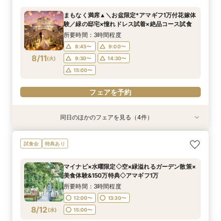
所要時間：3時間程度
所要時間：3時間程度
所要時間：3時間程度
所要時間：3時間程度
まもなく満席▲＼お盆限定*アマギフ1万付花嫁体
12:00〜
12:00〜
12:00〜
12:00〜
15:00〜
15:00〜
13:30〜
13:30〜
験／緑の邸宅×憧れドレス試着×絶品コース試食
8/10
8/10
8/10
8/10
(
(
(
(
月
月
月
月
)
)
)
)
15:00〜
15:00〜
所要時間：3時間程度
8:45〜
9:00〜
フェアを予約
フェアを予約
フェアを予約
フェアを予約
8/11
(
火
)
9:30〜
14:30〜
15:00〜
フェアを予約
同日のほかのフェアを見る（4件）
試食会
試食会
試食会
試食会
衣装試着
衣装試着
衣装試着
衣装試着
特典あり
特典あり
特典あり
特典あり
《挙式から披露宴までずっと一緒★》自由度抜群
＼パパママ&マタニティも安心★／ダンドリや予
＼10～29名・99万◇邸宅貸切OK／光のチャペ
初見学に人気NO.１☆新大聖堂＆会場見学×無料
試食会
特典あり
♪ペット婚相談会
算もイチから相談
ル&家族婚×贅沢試食
コース試食＆試着＝花嫁ALL体験
所要時間：3時間程度
所要時間：3時間程度
所要時間：3時間程度
所要時間：3時間程度
マイナビ×水曜限定◇空×緑溢れるガーデン散策×
9:00〜
9:00〜
9:00〜
9:00〜
10:00〜
10:00〜
10:00〜
15:00〜
美食体験&150万特典◇アマギフ1万
8/11
8/11
8/11
8/11
(
(
(
(
火
火
火
火
)
)
)
)
14:00〜
14:00〜
13:00〜
15:00〜
15:00〜
15:30〜
所要時間：3時間程度
16:00〜
16:00〜
16:00〜
12:00〜
13:30〜
フェアを予約
8/12
(
水
)
15:00〜
フェアを予約
フェアを予約
フェアを予約