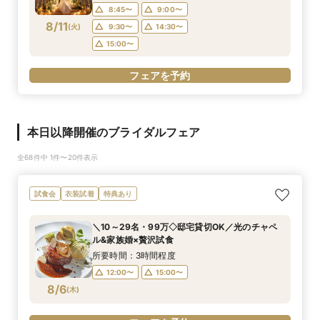
8:45〜
9:00〜
8/11
(
火
)
9:30〜
14:30〜
15:00〜
フェアを予約
本日以降開催のブライダルフェア
全68件中 1件〜20件表示
試食会
衣装試着
特典あり
＼10～29名・99万◇邸宅貸切OK／光のチャペ
ル&家族婚×贅沢試食
所要時間：3時間程度
12:00〜
15:00〜
8/6
(
木
)