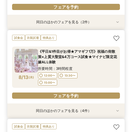
フェアを予約
同日のほかのフェアを見る（2件）
試食会
試食会
衣装試着
衣装試着
特典あり
特典あり
＼10～29名・99万◇邸宅貸切OK／光のチャペ
初見学に人気NO.１☆新大聖堂＆会場見学×無料
試食会
衣装試着
特典あり
ル&家族婚×贅沢試食
コース試食＆試着＝花嫁ALL体験
所要時間：3時間程度
所要時間：3時間程度
《平日&1件目がお得★アマギフ1万》祝福の街散
12:00〜
12:00〜
15:00〜
13:30〜
策×上質大聖堂&4万コース試食★マイナビ限定花
8/12
8/12
嫁ALL体験
(
(
水
水
)
)
15:00〜
所要時間：3時間程度
フェアを予約
フェアを予約
12:00〜
13:30〜
8/13
(
木
)
15:00〜
フェアを予約
同日のほかのフェアを見る（4件）
試食会
試食会
試食会
試食会
衣装試着
衣装試着
衣装試着
衣装試着
特典あり
特典あり
特典あり
特典あり
＼10～29名・99万◇邸宅貸切OK／光のチャペ
＼パパママ&マタニティも安心★／ダンドリや予
《挙式から披露宴までずっと一緒★》自由度抜群
初見学に人気NO.１☆新大聖堂＆会場見学×無料
試食会
衣装試着
特典あり
ル&家族婚×贅沢試食
算もイチから相談
♪ペット婚相談会
コース試食＆試着＝花嫁ALL体験