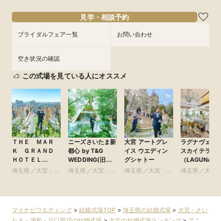
見学・相談予約
ブライダルフェア一覧
お問い合わせ
空き状況の確認
この式場を見ている人にオススメ
ＴＨＥ ＭＡＲ
ニーズさいたま新
大宮 アートグレ
ラグナヴェー
Ｋ ＧＲＡＮＤ
都心 by T&G
イス ウエディン
スカイテラス
ＨＯＴＥＬ
WEDDING(旧
グシャトー
（LAGUNAVEI
●Plan・Do・See
ガーデンヒルズ迎
SkyTerrace）
埼玉県／大宮・さ
埼玉県／大宮・さ
埼玉県／大宮・さ
埼玉県／大宮
グループ
賓館 大宮)
いたま・浦和・川
いたま・浦和・川
いたま・浦和・川
いたま・浦和
口周辺
口周辺
口周辺
口周辺
マイナビウエディング
>
結婚式場TOP
>
埼玉県の結婚式場
>
大宮・さい
たま・浦和・川口周辺の結婚式場
>
大宮の結婚式場ランキング
>
アニ