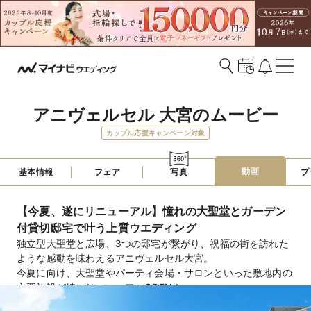
アニヴェルセル 大宮のムービー
カップル応援キャンペーン対象
動画
基本情報
フェア
写真
プ
【今夏、遂にリニューアル】憧れの大聖堂とガーデン
付貸切邸宅で叶う上質ウエディング
独立型大聖堂と広場、3つの邸宅が繋がり、祝福の街を訪れた
ような感動を味わえるアニヴェルセル大宮。
今夏に向け、大聖堂やパーティ会場・サロンといった敷地内の
主要施設が続々リニューアルOPEN！