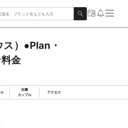
ス）●Plan・
ン料金
先輩

ャル
アクセス
カップル