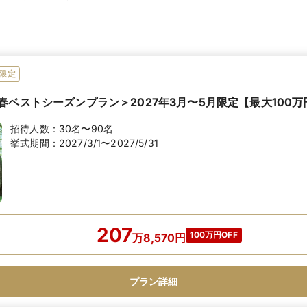
限定
春ベストシーズンプラン＞2027年3月〜5月限定【最大100
招待人数：
30名〜90名
挙式期間：
2027/3/1〜2027/5/31
207
100万円OFF
万
8,570
円
プラン詳細