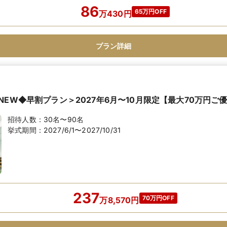
86
65万円OFF
万
430
円
プラン詳細
EW◆早割プラン＞2027年6月〜10月限定【最大70万円ご
招待人数：
30名〜90名
挙式期間：
2027/6/1〜2027/10/31
237
70万円OFF
万
8,570
円