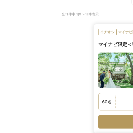
全11件中 1件〜11件表示
イチオシ
マイナビ
マイナビ限定＜
60
名