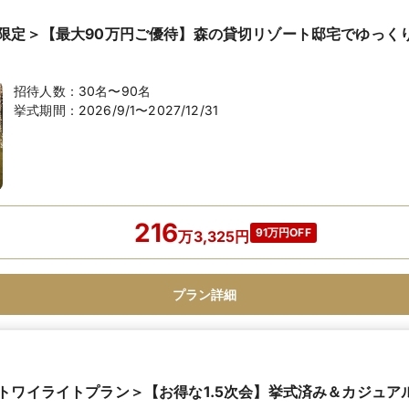
限定＞【最大90万円ご優待】森の貸切リゾート邸宅でゆっく
招待人数：
30名〜90名
挙式期間：
2026/9/1〜2027/12/31
216
91万円OFF
万
3,325
円
プラン詳細
トワイライトプラン＞【お得な1.5次会】挙式済み＆カジュア