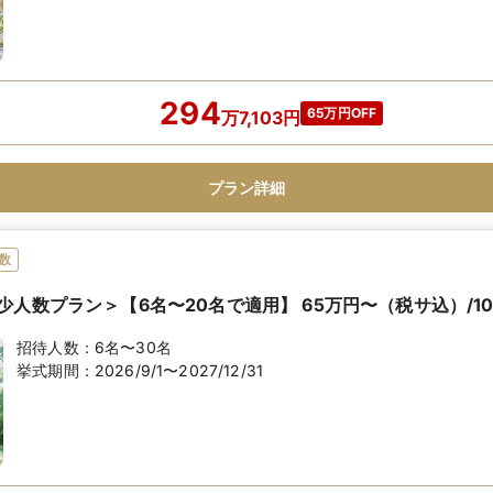
294
65万円OFF
万
7,103
円
プラン詳細
数
人数プラン＞【6名〜20名で適用】 65万円〜（税サ込）/1
招待人数：
6名〜30名
挙式期間：
2026/9/1〜2027/12/31