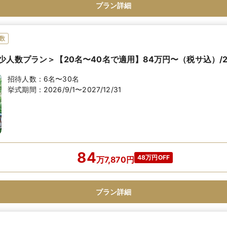
プラン詳細
数
少人数プラン＞【20名〜40名で適用】84万円〜（税サ込）/2
招待人数：
6名〜30名
挙式期間：
2026/9/1〜2027/12/31
84
48万円OFF
万
7,870
円
プラン詳細