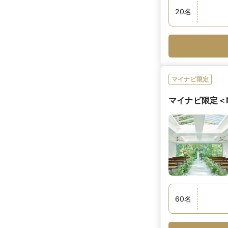
20
名
マイナビ限定
マイナビ限定＜N
60
名