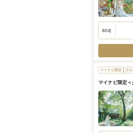
80
名
マイナビ限定
少人
マイナビ限定＜少