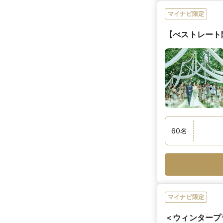
マイナビ限定
【べストレート
60
名
マイナビ限定
＜ウィンタープラ