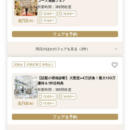
コース堪能フェア
8:30〜
8:30〜
8:35〜
8:35〜
8:35〜
8/11
8/11
8/11
8/11
8/11
(
(
(
(
(
火
火
火
火
火
)
)
)
)
)
14:30〜
14:30〜
所要時間：3時間程度
14:30〜
14:30〜
12:00〜
14:00〜
フェアを予約
フェアを予約
フェアを予約
8/13
(
木
)
17:00〜
フェアを予約
フェアを予約
フェアを予約
同日のほかのフェアを見る（2件）
試食会
試食会
衣装試着
特典あり
特典あり
＜初見学におススメ＞全館見学×4万コース試食×
【LGBTQカップル様へ】ふたりで選ぶ、ふたり
試食会
衣装試着
特典あり
じっくり相談会
の形◇LGBT検定取得の専属スタッフがご案内◇
黒毛和牛4万試食付
所要時間：3時間程度
【話題の骨格診断】大聖堂×4万試食！最大130万
所要時間：3時間程度
12:00〜
14:00〜
優待＆1件目特典
12:00〜
14:00〜
8/13
8/13
(
(
木
木
)
)
17:00〜
所要時間：3時間程度
17:00〜
12:00〜
14:00〜
フェアを予約
8/14
(
金
)
17:00〜
フェアを予約
フェアを予約