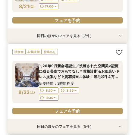
フェアを予約
8/21
(
金
)
17:00〜
フェアを予約
フェアを予約
同日のほかのフェアを見る（2件）
試食会
試食会
衣装試着
特典あり
特典あり
＜初見学におススメ＞全館見学×4万コース試食×
【LGBTQカップル様へ】ふたりで選ぶ、ふたり
試食会
衣装試着
特典あり
じっくり相談会
の形◇LGBT検定取得の専属スタッフがご案内◇
黒毛和牛4万試食付
所要時間：3時間程度
＼26年9月新会場誕生／洗練された空間美×記憶
所要時間：3時間程度
12:00〜
14:00〜
に残る美食でおもてなし＊骨格診断＆お似合いド
12:00〜
14:00〜
8/21
8/21
レス提案など上質花嫁ALL体験！黒毛和牛4万試
(
(
金
金
)
)
17:00〜
食付
17:00〜
所要時間：3時間程度
フェアを予約
8:30〜
8:35〜
8/22
(
土
)
フェアを予約
13:30〜
フェアを予約
同日のほかのフェアを見る（5件）
試食会
試食会
試食会
試食会
試食会
衣装試着
衣装試着
衣装試着
衣装試着
衣装試着
特典あり
特典あり
特典あり
特典あり
特典あり