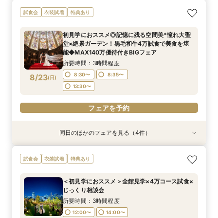
【歴史感じる本格大聖堂×洗練された美食】黒毛
《唯一無二の記憶に残るチャペル演出》ドレス映
＜初見学に◎＞じっくり相談会×大聖堂×上質会
＜料理重視の方へ◎＞こだわり抜いた記憶に残る
トレンド花嫁に◎SNSで話題の最新マッピング演
試食会
衣装試着
特典あり
和牛4万試食で美食を確認！骨格診断＆お似合い
え抜群の大聖堂で感動の挙式体験！骨格診断＆お
場×絶品4万試食付きBIGフェア
美食体験◇黒毛和牛4万試食付き！骨格診断＆お
出*絶品4万試食付きBIGフェア
ドレス提案付きのBIGフェア
似合いドレス提案付＊黒毛和牛4万試食で美食も
似合いドレス提案も
所要時間：3時間程度
所要時間：3時間程度
初見学におススメ◎記憶に残る空間美*憧れ大聖
堪能＊
所要時間：3時間程度
所要時間：3時間程度
所要時間：3時間程度
8:30〜
8:30〜
8:35〜
8:35〜
堂×絶景ガーデン！黒毛和牛4万試食で美食を堪
8:30〜
8:30〜
8:35〜
8:35〜
8:35〜
8/22
8/22
8/22
8/22
8/22
能◆MAX140万優待付きBIGフェア
(
(
(
(
(
土
土
土
土
土
)
)
)
)
)
13:30〜
13:30〜
13:30〜
13:30〜
所要時間：3時間程度
フェアを予約
フェアを予約
フェアを予約
8:30〜
8:35〜
8/23
(
日
)
フェアを予約
フェアを予約
13:30〜
フェアを予約
同日のほかのフェアを見る（4件）
試食会
試食会
試食会
試食会
衣装試着
衣装試着
衣装試着
衣装試着
特典あり
特典あり
特典あり
特典あり
【歴史感じる本格大聖堂×洗練された美食】黒毛
＜料理重視の方へ◎＞こだわり抜いた記憶に残る
トレンド花嫁に◎SNSで話題の最新マッピング演
初見学に◎《東京を一望！地上55ｍのルーフトッ
試食会
衣装試着
特典あり
和牛4万試食で美食を確認！骨格診断＆お似合い
美食体験◇黒毛和牛4万試食付き！骨格診断＆お
出*絶品4万試食付きBIGフェア
プ》都心とは思えない開放感を体感◆黒毛和牛4
ドレス提案付きのBIGフェア
似合いドレス提案も
万円試食×骨格診断＆お似合いドレス提案付
所要時間：3時間程度
＜初見学におススメ＞全館見学×4万コース試食×
所要時間：3時間程度
所要時間：3時間程度
所要時間：3時間程度
8:30〜
8:35〜
じっくり相談会
8:30〜
8:30〜
8:30〜
8:35〜
8:35〜
8/23
8/23
8/23
8/23
(
(
(
(
日
日
日
日
)
)
)
)
13:30〜
所要時間：3時間程度
13:30〜
13:30〜
12:00〜
14:00〜