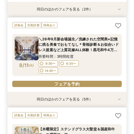
同日のほかのフェアを見る（2件）
試食会
試食会
衣装試着
特典あり
特典あり
【話題の骨格診断】大聖堂×4万試食！最大130万
【LGBTQカップル様へ】ふたりで選ぶ、ふたり
試食会
衣装試着
特典あり
優待＆1件目特典
の形◇LGBT検定取得の専属スタッフがご案内◇
黒毛和牛4万試食付
所要時間：3時間程度
＼26年9月新会場誕生／洗練された空間美×記憶
所要時間：3時間程度
12:00〜
14:00〜
に残る美食でおもてなし＊骨格診断＆お似合いド
12:00〜
14:00〜
8/10
8/10
レス提案など上質花嫁ALL体験！黒毛和牛4万試
(
(
月
月
)
)
17:00〜
食付
17:00〜
所要時間：3時間程度
フェアを予約
8:30〜
8:35〜
8/11
(
火
)
フェアを予約
14:30〜
フェアを予約
同日のほかのフェアを見る（5件）
試食会
試食会
試食会
試食会
試食会
衣装試着
衣装試着
衣装試着
衣装試着
衣装試着
特典あり
特典あり
特典あり
特典あり
特典あり
《唯一無二の記憶に残るチャペル演出》ドレス映
トレンド花嫁に◎SNSで話題の最新マッピング演
＜料理重視の方へ◎＞こだわり抜いた記憶に残る
【歴史感じる本格大聖堂×洗練された美食】黒毛
＜初見学に◎＞じっくり相談会×大聖堂×上質会
試食会
衣装試着
特典あり
え抜群の大聖堂で感動の挙式体験！骨格診断＆お
出*絶品4万試食付きBIGフェア
美食体験◇黒毛和牛4万試食付き！骨格診断＆お
和牛4万試食で美食を確認！骨格診断＆お似合い
場×絶品4万試食付きBIGフェア
似合いドレス提案付＊黒毛和牛4万試食で美食も
似合いドレス提案も
ドレス提案付きのBIGフェア
所要時間：3時間程度
所要時間：3時間程度
【木曜限定】ステンドグラス大聖堂＆国産和牛
堪能＊
所要時間：3時間程度
所要時間：3時間程度
所要時間：3時間程度
8:30〜
8:30〜
8:35〜
8:35〜