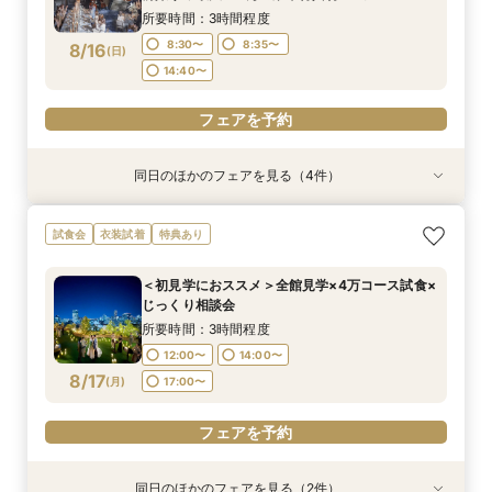
13:30〜
13:30〜
所要時間：3時間程度
フェアを予約
フェアを予約
フェアを予約
8:30〜
8:35〜
8/16
(
日
)
フェアを予約
フェアを予約
14:40〜
フェアを予約
同日のほかのフェアを見る（4件）
試食会
試食会
試食会
試食会
衣装試着
衣装試着
衣装試着
衣装試着
特典あり
特典あり
特典あり
特典あり
初見学に◎《東京を一望！地上55ｍのルーフトッ
トレンド花嫁に◎SNSで話題の最新マッピング演
＜料理重視の方へ◎＞こだわり抜いた記憶に残る
【歴史感じる本格大聖堂×洗練された美食】黒毛
試食会
衣装試着
特典あり
プ》都心とは思えない開放感を体感◆黒毛和牛4
出*絶品4万試食付きBIGフェア
美食体験◇黒毛和牛4万試食付き！骨格診断＆お
和牛4万試食で美食を確認！骨格診断＆お似合い
万円試食×骨格診断＆お似合いドレス提案付
似合いドレス提案も
ドレス提案付きのBIGフェア
所要時間：3時間程度
＜初見学におススメ＞全館見学×4万コース試食×
所要時間：3時間程度
所要時間：3時間程度
所要時間：3時間程度
8:30〜
8:35〜
じっくり相談会
8:30〜
8:30〜
8:30〜
8:35〜
8:35〜
8/16
8/16
8/16
8/16
(
(
(
(
日
日
日
日
)
)
)
)
14:40〜
所要時間：3時間程度
14:40〜
14:40〜
12:00〜
14:00〜
フェアを予約
フェアを予約
8/17
(
月
)
17:00〜
フェアを予約
フェアを予約
フェアを予約
同日のほかのフェアを見る（2件）
試食会
試食会
衣装試着
特典あり
特典あり