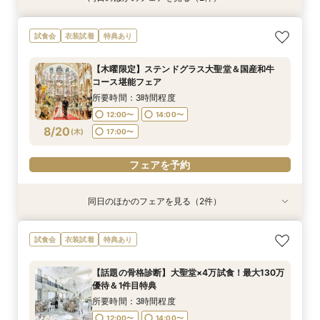
【話題の骨格診断】大聖堂×4万試食！最大130万
【LGBTQカップル様へ】ふたりで選ぶ、ふたり
試食会
衣装試着
特典あり
優待＆1件目特典
の形◇LGBT検定取得の専属スタッフがご案内◇
黒毛和牛4万試食付
所要時間：3時間程度
【木曜限定】ステンドグラス大聖堂＆国産和牛
所要時間：3時間程度
12:00〜
14:00〜
コース堪能フェア
12:00〜
14:00〜
8/17
8/17
(
(
月
月
)
)
17:00〜
所要時間：3時間程度
17:00〜
12:00〜
14:00〜
フェアを予約
8/20
(
木
)
17:00〜
フェアを予約
フェアを予約
同日のほかのフェアを見る（2件）
試食会
試食会
衣装試着
特典あり
特典あり
＜初見学におススメ＞全館見学×4万コース試食×
【LGBTQカップル様へ】ふたりで選ぶ、ふたり
試食会
衣装試着
特典あり
じっくり相談会
の形◇LGBT検定取得の専属スタッフがご案内◇
黒毛和牛4万試食付
所要時間：3時間程度
【話題の骨格診断】大聖堂×4万試食！最大130万
所要時間：3時間程度
12:00〜
14:00〜
優待＆1件目特典
12:00〜
14:00〜
8/20
8/20
(
(
木
木
)
)
17:00〜
所要時間：3時間程度
17:00〜
12:00〜
14:00〜