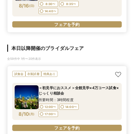
8:30〜
8:35〜
8/16
(
日
)
14:40〜
フェアを予約
本日以降開催のブライダルフェア
全59件中 1件〜20件表示
試食会
衣装試着
特典あり
＜初見学におススメ＞全館見学×4万コース試食×
じっくり相談会
所要時間：3時間程度
12:00〜
14:00〜
8/10
(
月
)
17:00〜
フェアを予約