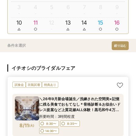
3
4
5
6
7
8
9
10
11
12
13
14
15
16
条件未選択
絞り込む
イチオシのブライダルフェア
試食会
衣装試着
特典あり
＼26年9月新会場誕生／洗練された空間美×記憶
に残る美食でおもてなし＊骨格診断＆お似合いド
レス提案など上質花嫁ALL体験！黒毛和牛4万試
食付
所要時間：3時間程度
8:30〜
8:35〜
8/11
(
火
)
14:30〜