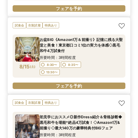
フェアを予約
試食会
衣装試着
特典あり
お盆BIG《Amazon1万＆前撮り》記憶に残る大聖
堂と美食！東京都口コミ1位の実力を体感◇黒毛
和牛4万試食付
所要時間：3時間程度
8:30〜
8:35〜
8/15
(
土
)
13:30〜
フェアを予約
試食会
衣装試着
特典あり
初見学におススメ◎新作Dress紹介＆骨格診断◆
黒毛和牛を堪能*絶品4万試食！◇Amazon1万&
前撮り◇最大140万の豪華特典付BIGフェア
所要時間：3時間程度