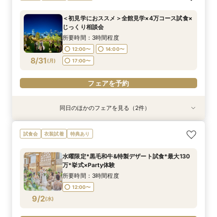
和牛4万試食で美食を確認！骨格診断＆お似合い
場×絶品4万試食付きBIGフェア
美食体験◇黒毛和牛4万試食付き！骨格診断＆お
出*絶品4万試食付きBIGフェア
プ》都心とは思えない開放感を体感◆黒毛和牛4
ドレス提案付きのBIGフェア
似合いドレス提案も
万円試食×骨格診断＆お似合いドレス提案付
所要時間：3時間程度
所要時間：3時間程度
＜初見学におススメ＞全館見学×4万コース試食×
所要時間：3時間程度
所要時間：3時間程度
所要時間：3時間程度
8:30〜
8:30〜
8:35〜
8:35〜
じっくり相談会
8:30〜
8:30〜
8:30〜
8:35〜
8:35〜
8/30
8/30
8/30
8/30
8/30
(
(
(
(
(
日
日
日
日
日
)
)
)
)
)
13:30〜
13:30〜
所要時間：3時間程度
13:30〜
13:30〜
12:00〜
14:00〜
フェアを予約
フェアを予約
フェアを予約
8/31
(
月
)
17:00〜
フェアを予約
フェアを予約
フェアを予約
同日のほかのフェアを見る（2件）
試食会
試食会
衣装試着
特典あり
特典あり
【話題の骨格診断】大聖堂×4万試食！最大130万
【LGBTQカップル様へ】ふたりで選ぶ、ふたり
試食会
衣装試着
特典あり
優待＆1件目特典
の形◇LGBT検定取得の専属スタッフがご案内◇
黒毛和牛4万試食付
所要時間：3時間程度
水曜限定*黒毛和牛&特製デザート試食*最大130
所要時間：3時間程度
12:00〜
14:00〜
万*挙式×Party体験
12:00〜
14:00〜
8/31
8/31
(
(
月
月
)
)
17:00〜
所要時間：3時間程度
17:00〜
12:00〜
フェアを予約
9/2
(
水
)
フェアを予約