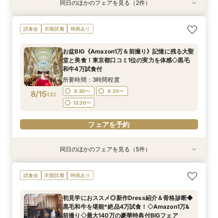
同日のほかのフェアを見る（2件）
試食会
試食会
衣装試着
特典あり
特典あり
＜初見学におススメ＞全館見学×4万コース試食×
【LGBTQカップル様へ】ふたりで選ぶ、ふたり
試食会
衣装試着
特典あり
じっくり相談会
の形◇LGBT検定取得の専属スタッフがご案内◇
黒毛和牛4万試食付
所要時間：3時間程度
お盆BIG《Amazon1万＆前撮り》記憶に残る大聖
所要時間：3時間程度
12:00〜
14:00〜
堂と美食！東京都口コミ1位の実力を体感◇黒毛
12:00〜
14:00〜
8/14
8/14
和牛4万試食付
(
(
金
金
)
)
17:00〜
17:00〜
所要時間：3時間程度
フェアを予約
8:30〜
8:35〜
8/15
(
土
)
フェアを予約
13:30〜
フェアを予約
同日のほかのフェアを見る（5件）
試食会
試食会
試食会
試食会
試食会
衣装試着
衣装試着
衣装試着
衣装試着
衣装試着
特典あり
特典あり
特典あり
特典あり
特典あり
【歴史感じる本格大聖堂×洗練された美食】黒毛
《唯一無二の記憶に残るチャペル演出》ドレス映
＜初見学に◎＞じっくり相談会×大聖堂×上質会
＜料理重視の方へ◎＞こだわり抜いた記憶に残る
トレンド花嫁に◎SNSで話題の最新マッピング演
試食会
衣装試着
特典あり
和牛4万試食で美食を確認！骨格診断＆お似合い
え抜群の大聖堂で感動の挙式体験！骨格診断＆お
場×絶品4万試食付きBIGフェア
美食体験◇黒毛和牛4万試食付き！骨格診断＆お
出*絶品4万試食付きBIGフェア
ドレス提案付きのBIGフェア
似合いドレス提案付＊黒毛和牛4万試食で美食も
似合いドレス提案も
所要時間：3時間程度
所要時間：3時間程度
初見学におススメ◎新作Dress紹介＆骨格診断◆
堪能＊
所要時間：3時間程度
所要時間：3時間程度
所要時間：3時間程度
8:30〜
8:30〜
8:35〜
8:35〜
黒毛和牛を堪能*絶品4万試食！◇Amazon1万&
8:30〜
8:30〜
8:35〜
8:35〜
8:35〜
8/15
8/15
8/15
8/15
8/15
前撮り◇最大140万の豪華特典付BIGフェア
(
(
(
(
(
土
土
土
土
土
)
)
)
)
)
13:30〜
13:30〜