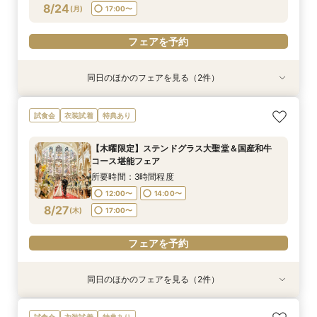
フェアを予約
フェアを予約
8/24
(
月
)
17:00〜
フェアを予約
フェアを予約
フェアを予約
同日のほかのフェアを見る（2件）
試食会
試食会
衣装試着
特典あり
特典あり
【話題の骨格診断】大聖堂×4万試食！最大130万
【LGBTQカップル様へ】ふたりで選ぶ、ふたり
試食会
衣装試着
特典あり
優待＆1件目特典
の形◇LGBT検定取得の専属スタッフがご案内◇
黒毛和牛4万試食付
所要時間：3時間程度
【木曜限定】ステンドグラス大聖堂＆国産和牛
所要時間：3時間程度
12:00〜
14:00〜
コース堪能フェア
12:00〜
14:00〜
8/24
8/24
(
(
月
月
)
)
17:00〜
所要時間：3時間程度
17:00〜
12:00〜
14:00〜
フェアを予約
8/27
(
木
)
17:00〜
フェアを予約
フェアを予約
同日のほかのフェアを見る（2件）
試食会
試食会
衣装試着
特典あり
特典あり
＜初見学におススメ＞全館見学×4万コース試食×
【LGBTQカップル様へ】ふたりで選ぶ、ふたり
試食会
衣装試着
特典あり