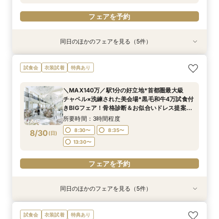
フェアを予約
同日のほかのフェアを見る（5件）
試食会
試食会
試食会
試食会
試食会
衣装試着
衣装試着
衣装試着
衣装試着
衣装試着
特典あり
特典あり
特典あり
特典あり
特典あり
【歴史感じる本格大聖堂×洗練された美食】黒毛
《唯一無二の記憶に残るチャペル演出》ドレス映
＜初見学に◎＞じっくり相談会×大聖堂×上質会
＜料理重視の方へ◎＞こだわり抜いた記憶に残る
トレンド花嫁に◎SNSで話題の最新マッピング演
試食会
衣装試着
特典あり
和牛4万試食で美食を確認！骨格診断＆お似合い
え抜群の大聖堂で感動の挙式体験！骨格診断＆お
場×絶品4万試食付きBIGフェア
美食体験◇黒毛和牛4万試食付き！骨格診断＆お
出*絶品4万試食付きBIGフェア
ドレス提案付きのBIGフェア
似合いドレス提案付＊黒毛和牛4万試食で美食も
似合いドレス提案も
所要時間：3時間程度
所要時間：3時間程度
＼MAX140万／駅1分の好立地*首都圏最大級
堪能＊
所要時間：3時間程度
所要時間：3時間程度
所要時間：3時間程度
8:30〜
8:30〜
8:35〜
8:35〜
チャペル×洗練された美会場*黒毛和牛4万試食付
8:30〜
8:30〜
8:35〜
8:35〜
8:35〜
8/29
8/29
8/29
8/29
8/29
きBIGフェア！骨格診断＆お似合いドレス提案
(
(
(
(
(
土
土
土
土
土
)
)
)
)
)
13:30〜
13:30〜
も！
13:30〜
13:30〜
所要時間：3時間程度
フェアを予約
フェアを予約
フェアを予約
8:30〜
8:35〜
8/30
(
日
)
フェアを予約
フェアを予約
13:30〜
フェアを予約
同日のほかのフェアを見る（5件）
試食会
試食会
試食会
試食会
試食会
衣装試着
衣装試着
衣装試着
衣装試着
衣装試着
特典あり
特典あり
特典あり
特典あり
特典あり
【歴史感じる本格大聖堂×洗練された美食】黒毛
＜初見学に◎＞じっくり相談会×大聖堂×上質会
＜料理重視の方へ◎＞こだわり抜いた記憶に残る
トレンド花嫁に◎SNSで話題の最新マッピング演
初見学に◎《東京を一望！地上55ｍのルーフトッ
試食会
衣装試着
特典あり