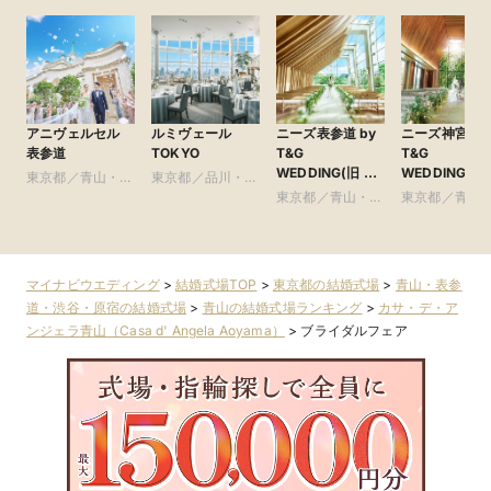
アニヴェルセル
ルミヴェール
ニーズ表参道 by
ニーズ神宮前 b
表参道
TOKYO
T&G
T&G
WEDDING(旧 表
WEDDING(旧
東京都／青山・表
東京都／品川・目
参道TERRACE)
ルモニーソル
参道・渋谷・原宿
黒・浜松町・世田
東京都／青山・表
東京都／青山
表参道)
谷
参道・渋谷・原宿
参道・渋谷・
マイナビウエディング
>
結婚式場TOP
>
東京都の結婚式場
>
青山・表参
道・渋谷・原宿の結婚式場
>
青山の結婚式場ランキング
>
カサ・デ・ア
ンジェラ青山（Casa d' Angela Aoyama）
>
ブライダルフェア