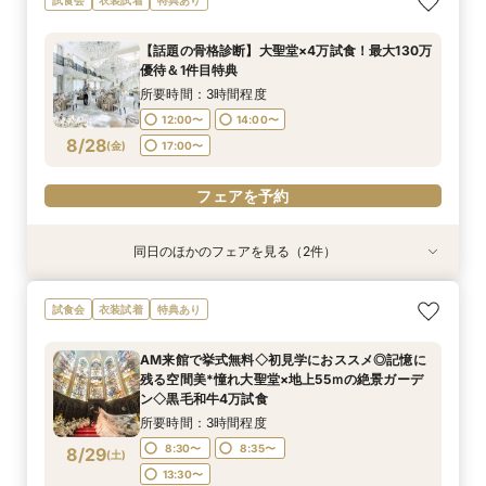
じっくり相談会
の形◇LGBT検定取得の専属スタッフがご案内◇
黒毛和牛4万試食付
所要時間：3時間程度
【話題の骨格診断】大聖堂×4万試食！最大130万
所要時間：3時間程度
12:00〜
14:00〜
優待＆1件目特典
12:00〜
14:00〜
8/27
8/27
(
(
木
木
)
)
17:00〜
所要時間：3時間程度
17:00〜
12:00〜
14:00〜
フェアを予約
8/28
(
金
)
17:00〜
フェアを予約
フェアを予約
同日のほかのフェアを見る（2件）
試食会
試食会
衣装試着
特典あり
特典あり
＜初見学におススメ＞全館見学×4万コース試食×
【LGBTQカップル様へ】ふたりで選ぶ、ふたり
試食会
衣装試着
特典あり
じっくり相談会
の形◇LGBT検定取得の専属スタッフがご案内◇
黒毛和牛4万試食付
所要時間：3時間程度
AM来館で挙式無料◇初見学におススメ◎記憶に
所要時間：3時間程度
12:00〜
14:00〜
残る空間美*憧れ大聖堂×地上55ｍの絶景ガーデ
12:00〜
14:00〜
8/28
8/28
ン◇黒毛和牛4万試食
(
(
金
金
)
)
17:00〜
17:00〜
所要時間：3時間程度
フェアを予約
8:30〜
8:35〜
8/29
(
土
)
フェアを予約
13:30〜