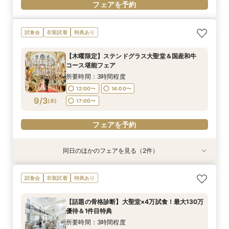
フェアを予約
試食会
衣装試着
特典あり
【木曜限定】ステンドグラス大聖堂＆国産和牛
コース堪能フェア
所要時間：3時間程度
12:00〜
14:00〜
9/3
(
木
)
17:00〜
フェアを予約
同日のほかのフェアを見る（2件）
試食会
試食会
衣装試着
特典あり
特典あり
＜初見学におススメ＞全館見学×4万コース試食×
【LGBTQカップル様へ】ふたりで選ぶ、ふたり
試食会
衣装試着
特典あり
じっくり相談会
の形◇LGBT検定取得の専属スタッフがご案内◇
黒毛和牛4万試食付
所要時間：3時間程度
【話題の骨格診断】大聖堂×4万試食！最大130万
所要時間：3時間程度
12:00〜
14:00〜
優待＆1件目特典
12:00〜
14:00〜
9/3
9/3
(
(
木
木
)
)
17:00〜
所要時間：3時間程度