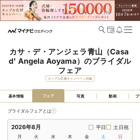
カサ・デ・アンジェラ青山（Casa 
d' Angela Aoyama）のブライダル
フェア
カップル応援キャンペーン対象
フェア
基本情報
写真
動画
プ
ブライダルフェアとは
2026年8月
平日
土日祝
月
火
水
木
金
土
日