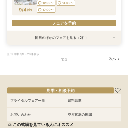
17:00〜
12:00〜
14:00〜
フェアを予約
9/4
(
金
)
17:00〜
フェアを予約
フェアを予約
同日のほかのフェアを見る（2件）
試食会
試食会
衣装試着
特典あり
特典あり
＜初見学におススメ＞全館見学×4万コース試食×
【LGBTQカップル様へ】ふたりで選ぶ、ふたり
全59件中 1件〜20件表示
じっくり相談会
の形◇LGBT検定取得の専属スタッフがご案内◇
次へ
1
2
3
黒毛和牛4万試食付
所要時間：3時間程度
所要時間：3時間程度
12:00〜
14:00〜
12:00〜
14:00〜
9/4
9/4
(
(
金
金
)
)
17:00〜
17:00〜
フェアを予約
見学・相談予約
フェアを予約
ブライダルフェア一覧
資料請求
お問い合わせ
空き状況の確認
この式場を見ている人にオススメ