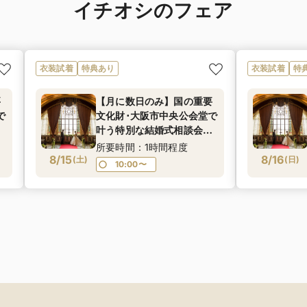
イチオシのフェア
衣装試着
特典あり
衣装試着
特
要
【月に数日のみ】国の重要
で
文化財･大阪市中央公会堂で
＠
叶う特別な結婚式相談会＠
ナ
ブライダルサロン★マイナ
所要時間：1時間程度
8/15
ビ限定成約特典有★
8/16
(
土
)
(
日
)
10:00〜