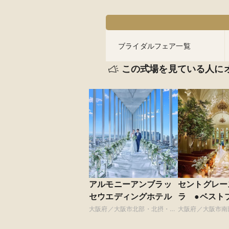
ブライダルフェア一覧
この式場を見ている人に
アルモニーアンブラッ
セントグレー
セウエディングホテル
ラ ●ベスト
グループ
大阪府／大阪市北部・北摂・京
大阪府／大阪市南
阪