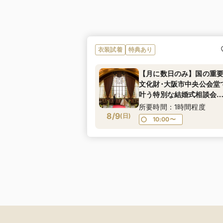
衣装試着
特典あり
【月に数日のみ】国の重
文化財･大阪市中央公会堂
叶う特別な結婚式相談会
ブライダルサロン★マイ
所要時間：1時間程度
8/9
ビ限定成約特典有★
(
日
)
10:00〜