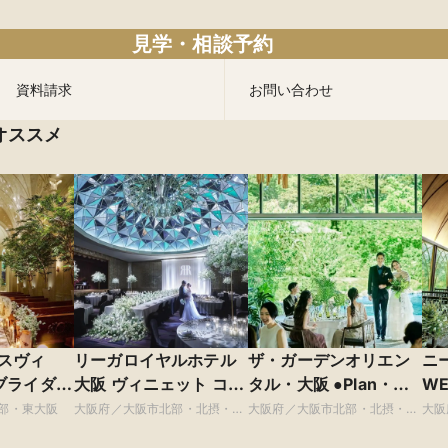
見学・相談予約
資料請求
お問い合わせ
オススメ
スヴィ
リーガロイヤルホテル
ザ・ガーデンオリエン
ニー
ブライダル
大阪 ヴィニェット コレ
タル・大阪 ●Plan・
WE
クション
Do・Seeグループ
テ
部・東大阪
大阪府／大阪市北部・北摂・京
大阪府／大阪市北部・北摂・京
大阪
阪
阪
阪