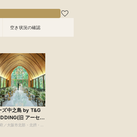
空き状況の確認
ズ中之島 by T&G
DDING(旧 アーセン
ィア迎賓館 大阪)
府／大阪市北部・北摂・京