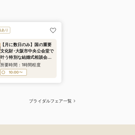
典あり
【月に数日のみ】国の重要
文化財･大阪市中央公会堂で
叶う特別な結婚式相談会＠
ブライダルサロン★マイナ
所要時間：1時間程度
ビ限定成約特典有★
10:00〜
ブライダルフェア一覧