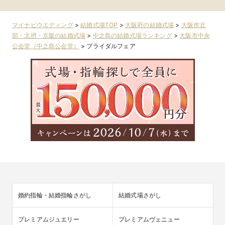
マイナビウエディング
>
結婚式場TOP
>
大阪府の結婚式場
>
大阪市北
部・北摂・京阪の結婚式場
>
中之島の結婚式場ランキング
>
大阪市中央
公会堂（中之島公会堂）
>
ブライダルフェア
婚約指輪・結婚指輪さがし
結婚式場さがし
プレミアムジュエリー
プレミアムヴェニュー