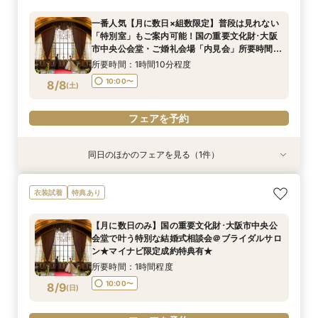
ダルサロン★2名様55000円～★
イナビ限定成約特典あり★
一番人気【月に数日×組数限定】普段は見れない
所要時間：1時間程度
所要時間：1時間程度
「特別室」もご案内可能！国の重要文化財･大阪
10:00〜
11:00〜
8/7
8/7
市中央公会堂・ご婚礼会場「内見会」所要時間75
(
(
金
金
)
)
分・短時間で相談・見学可能クイックフェア
所要時間：1時間10分程度
フェアを予約
フェアを予約
10:00〜
8/8
(
土
)
フェアを予約
同日のほかのフェアを見る（1件）
特典あり
【大切なご家族と】15名様71万～国の重要文化
衣装試着
特典あり
財･大阪のシンボル「大阪市中央公会堂」で叶え
る挙式＋ご会食相談会・見学可能クイックフェア
【月に数日のみ】国の重要文化財･大阪市中央公
所要時間：1時間程度
会堂で叶う特別な結婚式相談会＠ブライダルサロ
10:00〜
8/8
ン★マイナビ限定成約特典有★
(
土
)
所要時間：1時間程度
フェアを予約
10:00〜
8/9
(
日
)