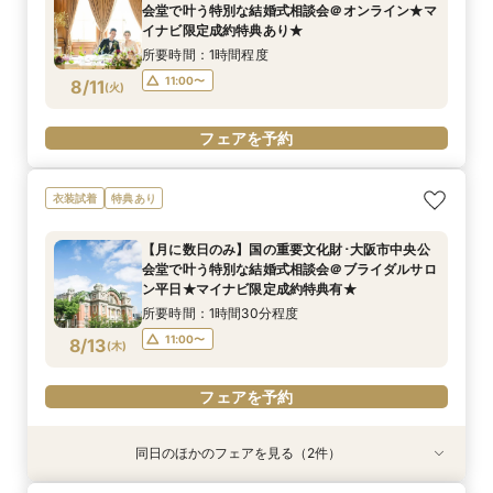
会堂で叶う特別な結婚式相談会＠オンライン★マ
10:00〜
11:00〜
8/10
8/10
イナビ限定成約特典あり★
(
(
月
月
)
)
所要時間：1時間程度
フェアを予約
フェアを予約
11:00〜
8/11
(
火
)
フェアを予約
衣装試着
特典あり
【月に数日のみ】国の重要文化財･大阪市中央公
会堂で叶う特別な結婚式相談会＠ブライダルサロ
ン平日★マイナビ限定成約特典有★
所要時間：1時間30分程度
11:00〜
8/13
(
木
)
フェアを予約
同日のほかのフェアを見る（2件）
衣装試着
特典あり
特典あり