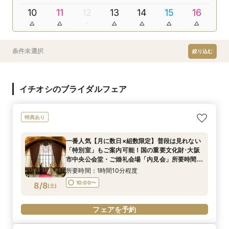
10
11
12
13
14
15
16
条件未選択
絞り込む
イチオシのブライダルフェア
特典あり
一番人気【月に数日×組数限定】普段は見れない
「特別室」もご案内可能！国の重要文化財･大阪
市中央公会堂・ご婚礼会場「内見会」所要時間75
分・短時間で相談・見学可能クイックフェア
所要時間：1時間10分程度
10:00〜
8/8
(
土
)
フェアを予約