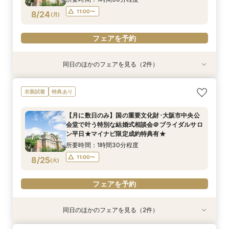
フェアを予約
フェアを予約
フェアを予約
11:00〜
8/24
(
月
)
フェアを予約
同日のほかのフェアを見る（2件）
衣装試着
特典あり
特典あり
【フォト相談会】国の重要文化財･大阪市中央公
【月に数日のみ】国の重要文化財･大阪市中央公
衣装試着
特典あり
会堂で叶えるフォトウエディング相談会＠ブライ
会堂で叶う特別な結婚式相談会＠オンライン★マ
ダルサロン★2名様55000円～★
イナビ限定成約特典あり★
【月に数日のみ】国の重要文化財･大阪市中央公
所要時間：1時間程度
所要時間：1時間程度
会堂で叶う特別な結婚式相談会＠ブライダルサロ
10:00〜
11:00〜
8/24
8/24
ン平日★マイナビ限定成約特典有★
(
(
月
月
)
)
所要時間：1時間30分程度
フェアを予約
フェアを予約
11:00〜
8/25
(
火
)
フェアを予約
同日のほかのフェアを見る（2件）
衣装試着
特典あり
特典あり