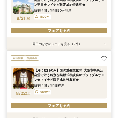
10:00〜
11:00〜
8/20
8/20
ン平日★マイナビ限定成約特典有★
(
(
木
木
)
)
所要時間：1時間30分程度
フェアを予約
フェアを予約
11:00〜
8/21
(
金
)
フェアを予約
同日のほかのフェアを見る（2件）
衣装試着
特典あり
特典あり
【フォト相談会】国の重要文化財･大阪市中央公
【月に数日のみ】国の重要文化財･大阪市中央公
衣装試着
特典あり
会堂で叶えるフォトウエディング相談会＠ブライ
会堂で叶う特別な結婚式相談会＠オンライン★マ
ダルサロン★2名様55000円～★
イナビ限定成約特典あり★
【月に数日のみ】国の重要文化財･大阪市中央公
所要時間：1時間程度
所要時間：1時間程度
会堂で叶う特別な結婚式相談会＠ブライダルサロ
10:00〜
11:00〜
8/21
8/21
ン★マイナビ限定成約特典有★
(
(
金
金
)
)
所要時間：1時間程度
フェアを予約
フェアを予約
10:00〜
8/22
(
土
)
フェアを予約