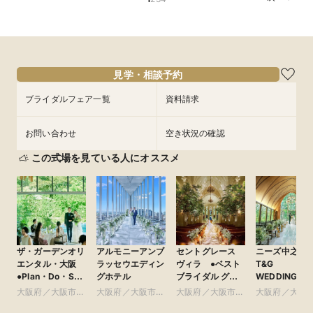
＠ブライダルサロン★2名様55000円～★
イナビ限定成約特典あり★
ダルサロン★2名様55000円～★
所要時間：3時間程度
所要時間：1時間程度
所要時間：1時間程度
10:00〜
10:00〜
11:00〜
8/29
8/29
8/29
(
(
(
土
土
土
)
)
)
フェアを予約
フェアを予約
フェアを予約
見学・相談予約
ブライダルフェア一覧
資料請求
お問い合わせ
空き状況の確認
この式場を見ている人にオススメ
ザ・ガーデンオリ
アルモニーアンブ
セントグレース
ニーズ中之島 b
エンタル・大阪
ラッセウエディン
ヴィラ ●ベスト
T&G
●Plan・Do・See
グホテル
ブライダル グ
WEDDING(旧
グループ
ループ
アーセンティ
大阪府／大阪市北
大阪府／大阪市北
大阪府／大阪市南
大阪府／大阪
賓館 大阪)
部・北摂・京阪
部・北摂・京阪
部・東大阪
部・北摂・京