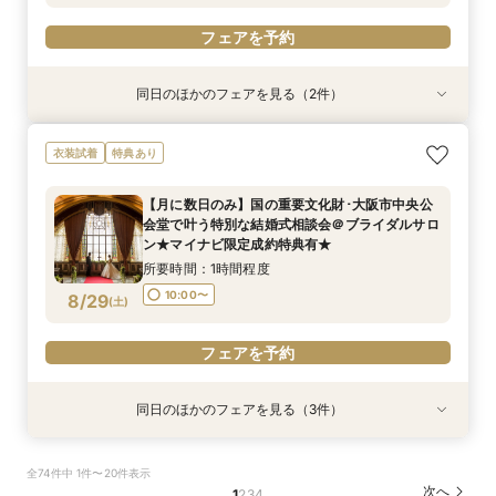
フェアを予約
同日のほかのフェアを見る（2件）
衣装試着
特典あり
特典あり
【フォト相談会】国の重要文化財･大阪市中央公
【月に数日のみ】国の重要文化財･大阪市中央公
衣装試着
特典あり
会堂で叶えるフォトウエディング相談会＠ブライ
会堂で叶う特別な結婚式相談会＠オンライン★マ
ダルサロン★2名様55000円～★
イナビ限定成約特典あり★
【月に数日のみ】国の重要文化財･大阪市中央公
所要時間：1時間程度
所要時間：1時間程度
会堂で叶う特別な結婚式相談会＠ブライダルサロ
10:00〜
11:00〜
8/28
8/28
ン★マイナビ限定成約特典有★
(
(
金
金
)
)
所要時間：1時間程度
フェアを予約
フェアを予約
10:00〜
8/29
(
土
)
フェアを予約
同日のほかのフェアを見る（3件）
衣装試着
特典あり
衣装試着
特典あり
特典あり
【フォト＋会食・相談会】国の重要文化財･大阪
【月に数日のみ】国の重要文化財･大阪市中央公
【フォト相談会】国の重要文化財･大阪市中央公
全74件中 1件〜20件表示
市中央公会堂で叶えるフォトウエディング相談会
会堂で叶う特別な結婚式相談会＠オンライン★マ
会堂で叶えるフォトウエディング相談会＠ブライ
次へ
1
2
3
4