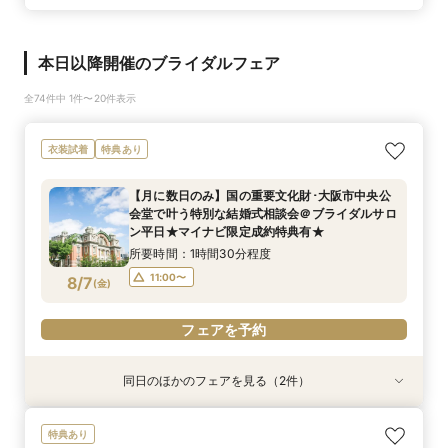
本日以降開催のブライダルフェア
全74件中 1件〜20件表示
衣装試着
特典あり
【月に数日のみ】国の重要文化財･大阪市中央公
会堂で叶う特別な結婚式相談会＠ブライダルサロ
ン平日★マイナビ限定成約特典有★
所要時間：1時間30分程度
11:00〜
8/7
(
金
)
フェアを予約
同日のほかのフェアを見る（2件）
衣装試着
特典あり
特典あり
【フォト相談会】国の重要文化財･大阪市中央公
【月に数日のみ】国の重要文化財･大阪市中央公
特典あり
会堂で叶えるフォトウエディング相談会＠ブライ
会堂で叶う特別な結婚式相談会＠オンライン★マ