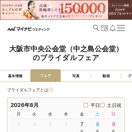
大阪市中央公会堂（中之島公会堂）
のブライダルフェア
フェア
基本情報
写真
動画
プ
ブライダルフェアとは
2026年8月
平日
土日祝
月
火
水
木
金
土
日
3
4
5
6
7
8
9