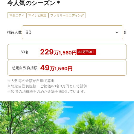
今人気のシーズン＊
マタニティ
マイナビ限定
ファミリーウエディング
招待人数
名
229
60名
万
1,560
円
83万円OFF
49
想定自己負担額
万
1,560
円
※人数毎の金額が自動で算出
※想定自己負担額：
ご祝儀を1名3万円
として計算
※10％の消費税を含めた金額を表記しています。