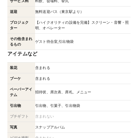
サービス料
料飲、会場料、挙式
送迎
無料送迎バス（東京駅より）
プロジェク
【ハイクオリティの設備を完備】スクリーン・音響・照
ター
明、オペレーター
その他含まれ
ゲスト待合室,引出物袋
るもの
アイテムなど
装花
含まれる
ブーケ
含まれる
ペーパーアイ
招待状、席次表、席札、メニュー
テム
引出物
引出物、引菓子、引出物袋
プチギフト
含まれない
写真
スナップアルバム
ビデオ撮影
含まれない