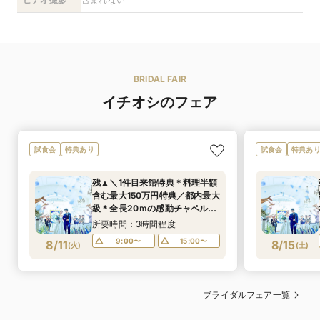
BRIDAL FAIR
イチオシのフェア
試食会
特典あり
試食会
特典あ
残▲＼1件目来館特典＊料理半額
含む最大150万円特典／都内最大
級＊全長20ｍの感動チャペル体
験×デザート試食体験付きBIG
所要時間：3時間程度
フェア
9:00〜
15:00〜
8/11
8/15
(
火
)
(
土
)
ブライダルフェア一覧