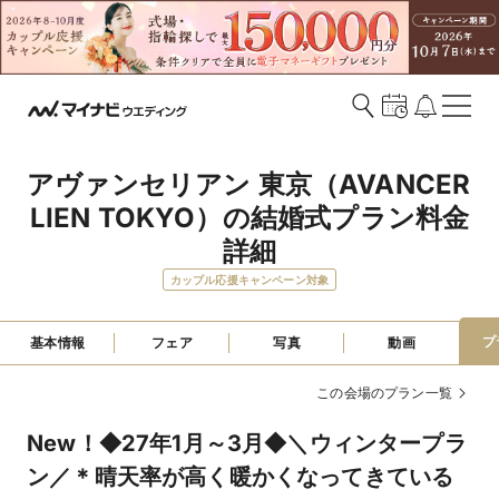
アヴァンセリアン 東京（AVANCER 
LIEN TOKYO）の結婚式プラン料金
詳細
カップル応援キャンペーン対象
プ
基本情報
フェア
写真
動画
この会場のプラン一覧
New！◆27年1月～3月◆＼ウィンタープラ
ン／＊晴天率が高く暖かくなってきている