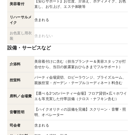
【安心サポート】お仕度、介添え、ボディメイク、お色
美容着付
直し、お引上げ、エステ体験等
リハーサルメ
含まれる
イク
お色直し用衣
含まれない
装
設備・サービスなど
美容着付けに含む（担当プランナー＆美容スタッフが打
介添料
合せから、当日の披露宴おひらきまでフルサポート）
パーティ会場貸切、ロビーラウンジ、ブライズルーム、
控室料
親族控室・ガーデン・テーブルコーディネート料含む
【選べる2つのパーティー会場】フロア貸切×広々ホワイ
席料／会場費
エも等充実した付帯設備（クロス・ナフキン含む）
【ハイクオリティの設備を完備】スクリーン・音響・照
音響照明
明、オペレーター
司会者
含まれる