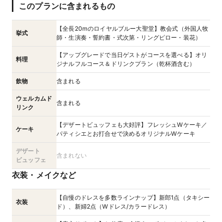
このプランに含まれるもの
【全長20mのロイヤルブルー大聖堂】教会式（外国人牧
挙式
師・生演奏・誓約書・式次第・リングピロー・装花）
【アップグレードで当日ゲストがコースを選べる】オリ
料理
ジナルフルコース＆ドリンクプラン（乾杯酒含む）
飲物
含まれる
ウェルカムド
含まれる
リンク
【デザートビュッフェも大好評】フレッシュWケーキ／
ケーキ
パティシエとお打合せで決めるオリジナルWケーキ
デザート
含まれない
ビュッフェ
衣装・メイクなど
【自慢のドレスを多数ラインナップ】新郎1点（タキシー
衣装
ド）、新婦2点（Wドレス/カラードレス）