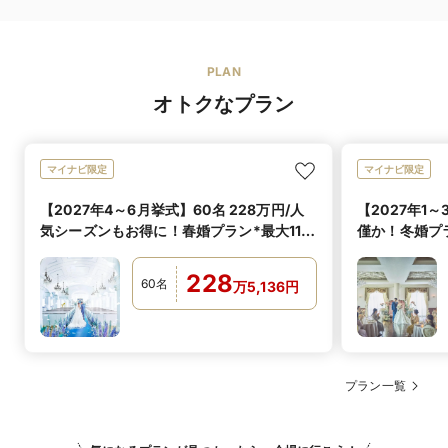
PLAN
オトクなプラン
マイナビ限定
マイナビ限定
【2027年4～6月挙式】60名 228万円/人
【2027年1～
気シーズンもお得に！春婚プラン*最大110
僅か！冬婚プラ
万円優待
228
60
名
万
5,136
円
プラン一覧