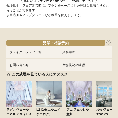
気になるプランが見つかったら、会場に行こう！
会場見学・フェア参加時に、プランをベースにした詳細な見積もりをも
らうことができます。
項目追加やアップグレードなど希望を伝えましょう。
見学・相談予約
ブライダルフェア一覧
資料請求
お問い合わせ
空き状況の確認
この式場を見ている人にオススメ
ラグナヴェール
L2126(エルニイ
アニヴェルセル
ルミヴェール
ＴＯＫＹＯ（ＬＡ
チニロク)
立川
TOKYO