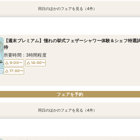
同日のほかのフェアを見る（4件）
【17時以降】お仕事帰りやテーマパーク帰りに夜景×スペシャリテ試
【初めて式場見学のおふたり】即決なしで安心＆お気軽×シェフ特選
2名様からOK【少人数で結婚式】アットホームウエディング相談会
【愛犬と叶えるペット婚】リングドッグ＆足形スタンプ×厳選試食＆
ちゃん優待
所要時間：3時間程度
所要時間：3時間程度
所要時間：3時間程度
所要時間：3時間程度
【週末プレミアム】憧れの挙式フェザーシャワー体験＆シェフ特選試食
17:00〜
12:00〜
12:00〜
17:30〜
13:00〜
14:00〜
待
12:00〜
14:00〜
18:00〜
14:00〜
16:00〜
15:00〜
所要時間：3時間程度
16:00〜
16:00〜
9:00〜
14:00〜
17:00〜
フェアを予約
フェアを予約
フェアを予約
フェアを予約
フェアを予約
同日のほかのフェアを見る（4件）
【初めて式場見学のおふたり】即決なしで安心＆お気軽×シェフ特選
【17時以降】お仕事帰りやテーマパーク帰りに夜景×スペシャリテ試
2名様からOK【少人数で結婚式】アットホームウエディング相談会
【愛犬と叶えるペット婚】リングドッグ＆足形スタンプ×厳選試食＆
ちゃん優待
所要時間：3時間程度
所要時間：3時間程度
所要時間：3時間程度