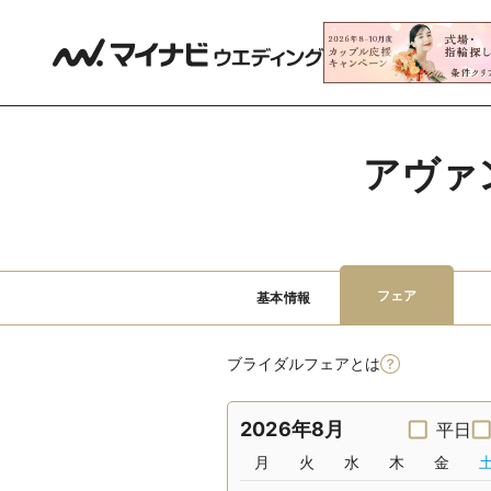
アヴァ
フェア
基本情報
ブライダルフェアとは
2026年8月
平日
月
火
水
木
金