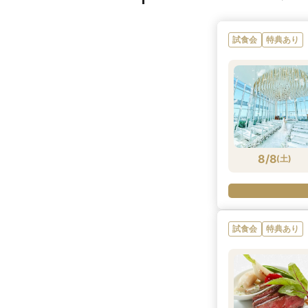
試食会
特典あり
8/8
(
土
)
試食会
特典あり