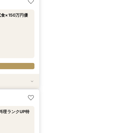
×150万円優
-6461-0088
試食
食
20万円分のワン
料理ランクUP特