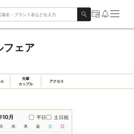
ルフェア
先輩

ャル
アクセス
カップル
年10月
平日
土日祝
火
水
木
金
土
日