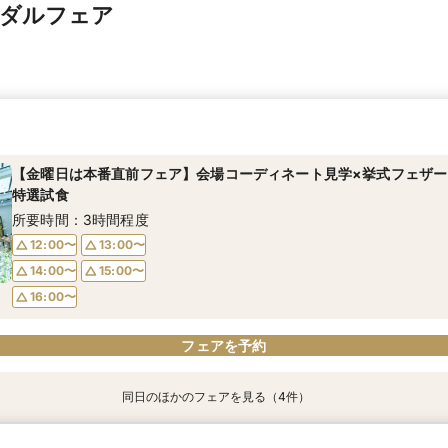
イダルフェア
【金曜日は本番直前フェア】会場コーディネート見学×挙式フェザー
特選試食
所要時間：3時間程度
12:00〜
13:00〜
14:00〜
15:00〜
16:00〜
フェアを予約
同日のほかのフェアを見る（4件）
【17時以降】お仕事帰りやテーマパーク帰りに夜景×スペシャリテ試
【初めて式場見学のおふたり】即決なしで安心＆お気軽×シェフ特選
2名様からOK【少人数で結婚式】アットホームウエディング相談会
【愛犬と叶えるペット婚】リングドッグ＆足形スタンプ×厳選試食＆