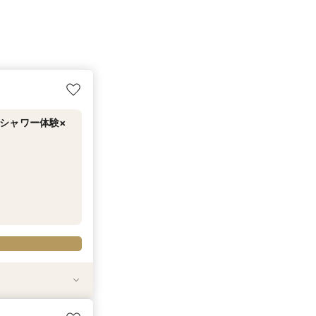
シャワー体験×
食
試食
20万円分のワン