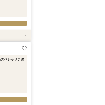
試食
食
20万円分のワン
理長スペシャリテ試