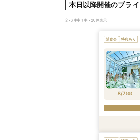
本日以降開催のブラ
全76件中 1件〜20件表示
試食会
特典あり
8/7
(
金
)
試食会
試食会
試食会
試食会
特典あり
特典あり
特典あり
特典あり