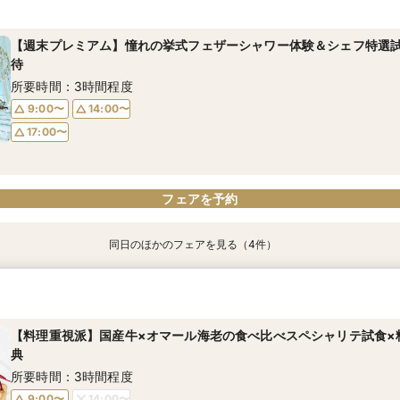
ちゃん優待
所要時間：3時間程度
所要時間：3時間程度
所要時間：3時間程度
所要時間：3時間程度
【週末プレミアム】憧れの挙式フェザーシャワー体験＆シェフ特選試食
17:00〜
12:00〜
12:00〜
17:30〜
13:00〜
14:00〜
待
12:00〜
14:00〜
18:00〜
14:00〜
16:00〜
15:00〜
所要時間：3時間程度
16:00〜
16:00〜
9:00〜
14:00〜
17:00〜
フェアを予約
フェアを予約
フェアを予約
06
電話予約のみ
フェアを予約
同日のほかのフェアを見る（4件）
【初めて式場見学のおふたり】即決なしで安心＆お気軽×シェフ特選
【17時以降】お仕事帰りやテーマパーク帰りに夜景×スペシャリテ試
2名様からOK【少人数で結婚式】アットホームウエディング相談会
【愛犬と叶えるペット婚】リングドッグ＆足形スタンプ×厳選試食＆
ちゃん優待
所要時間：3時間程度
所要時間：3時間程度
所要時間：3時間程度
所要時間：3時間程度
【料理重視派】国産牛×オマール海老の食べ比べスペシャリテ試食×
17:00〜
9:00〜
9:00〜
14:00〜
17:30〜
14:00〜
典
9:00〜
14:00〜
17:00〜
18:00〜
17:00〜
所要時間：3時間程度
17:00〜
9:00〜
14:00〜