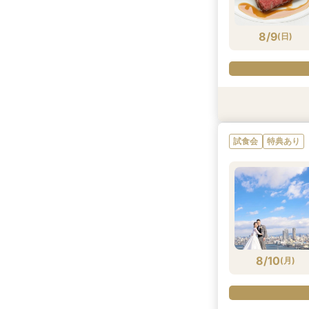
8/8
8/8
8/8
8/8
(
(
(
(
土
土
土
土
)
)
)
)
8/9
(
日
)
試食会
試食会
試食会
試食会
特典あり
特典あり
特典あり
特典あり
試食会
特典あり
8/9
8/9
8/9
8/9
(
(
(
(
日
日
日
日
)
)
)
)
8/10
(
月
)