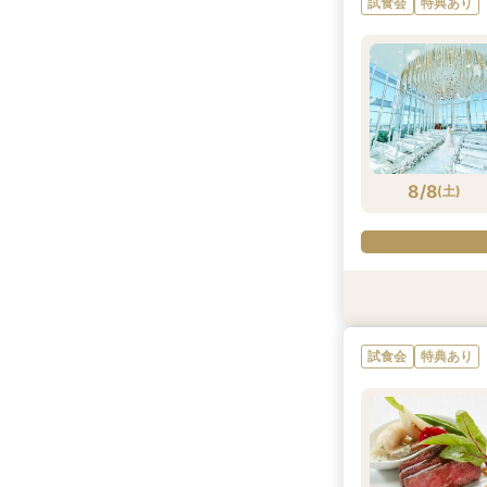
試食会
特典あり
8/7
8/7
8/7
8/7
(
(
(
(
金
金
金
金
)
)
)
)
8/8
(
土
)
試食会
試食会
試食会
試食会
特典あり
特典あり
特典あり
特典あり
試食会
特典あり