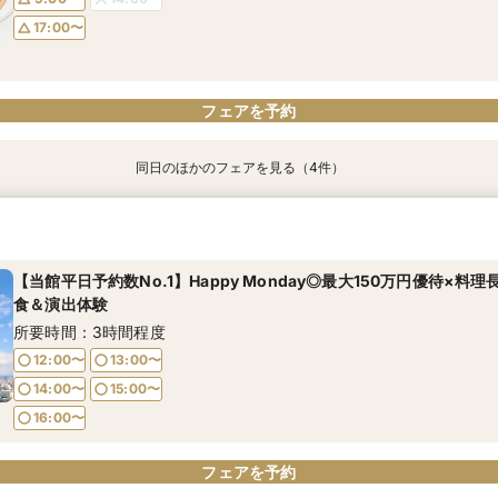
17:00〜
フェアを予約
フェアを予約
フェアを予約
フェアを予約
フェアを予約
同日のほかのフェアを見る（4件）
【初めて式場見学のおふたり】即決なしで安心＆お気軽×シェフ特選
【17時以降】お仕事帰りやテーマパーク帰りに夜景×スペシャリテ試
2名様からOK【少人数で結婚式】アットホームウエディング相談会
【愛犬と叶えるペット婚】リングドッグ＆足形スタンプ×厳選試食＆
ちゃん優待
所要時間：3時間程度
所要時間：3時間程度
所要時間：3時間程度
所要時間：3時間程度
【当館平日予約数No.1】Happy Monday◎最大150万円優待×料
17:00〜
9:00〜
9:00〜
14:00〜
17:30〜
14:00〜
食＆演出体験
9:00〜
14:00〜
17:00〜
18:00〜
17:00〜
所要時間：3時間程度
17:00〜
12:00〜
13:00〜
14:00〜
15:00〜
フェアを予約
フェアを予約
フェアを予約
フェアを予約
16:00〜
フェアを予約