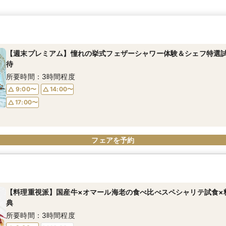
【週末プレミアム】憧れの挙式フェザーシャワー体験＆シェフ特選試食
待
所要時間：3時間程度
9:00〜
14:00〜
17:00〜
フェアを予約
【料理重視派】国産牛×オマール海老の食べ比べスペシャリテ試食×
典
所要時間：3時間程度