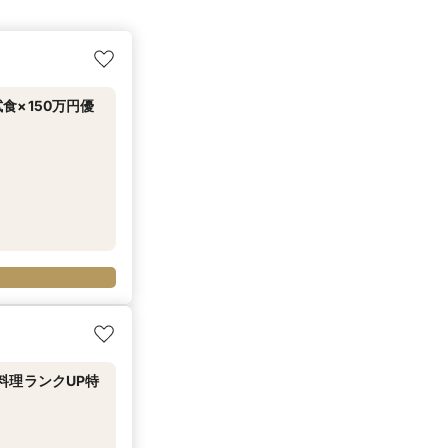
×150万円優
料理ランクUP特