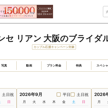
ンセ リアン 大阪のブライダ
カップル応援キャンペーン対象
写真
動画
プラン料金
特典
スペシ
2026年9月
2026
土日祝
平日
土日祝
土
日
月
火
水
木
金
土
日
月