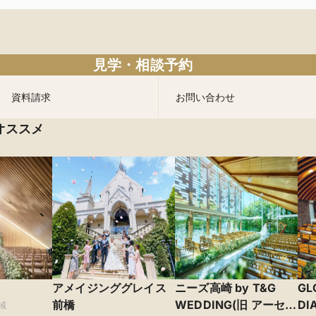
見学・相談予約
資料請求
お問い合わせ
オススメ
アメイジンググレイス
ニーズ高崎 by T&G
GL
前橋
WEDDING(旧 アーセン
D
域