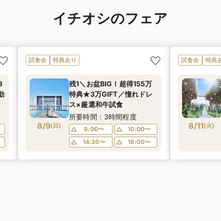
イチオシのフェア
試食会
特典あり
試食会
特典
3
残1＼お盆BIG！超得155万
動
特典★3万GIFT／憧れドレ
ス×厳選和牛試食
所要時間：3時間程度
8/9
8/11
(
日
)
(
火
)
9:00〜
10:00〜
14:30〜
18:00〜