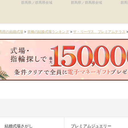
ティア迎賓館 高崎)
ウ
群馬県／群馬県全域
群馬県／群馬県全域
群馬
ア
馬県の結婚式場
>
前橋の結婚式場ランキング
>
ザ・リーヴス プレミアムテラス
結婚式場さがし
プレミアムジュエリー