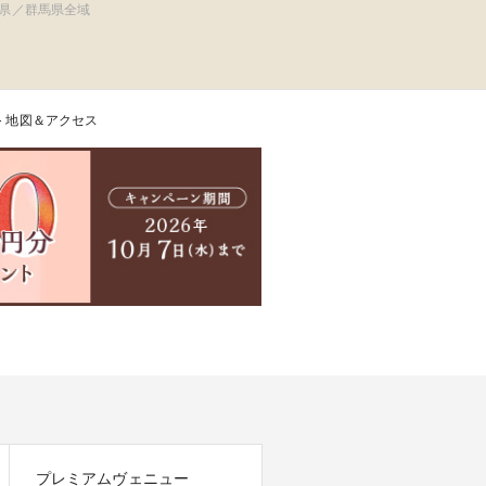
エディング ディ
県／群馬県全域
ーデ）
>
地図＆アクセス
プレミアムヴェニュー