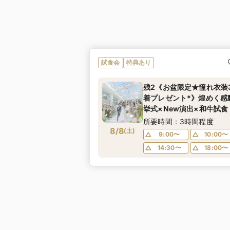
試食会
特典あり
残2《お盆限定★憧れ衣装
着プレゼント*》煌めく感
挙式×New演出×和牛試食
所要時間：3時間程度
8/8
(
土
)
9:00〜
10:00〜
14:30〜
18:00〜