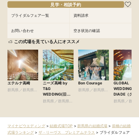
見学・相談予約
フェアを予約
フェアを予約
フェアを予約
フェアを予約
フェアを予約
ブライダルフェア一覧
資料請求
お問い合わせ
空き状況の確認
この式場を見ている人にオススメ
エテルナ高崎
ニーズ高崎 by
Bon Courage
GLOBAL
T&G
WEDDING
群馬県／群馬県全
群馬県／群馬県全
WEDDING(旧
DIADE（グロ
域
域
アーセンティア迎
ル ウエディ
群馬県／群馬県全
群馬県／群馬
賓館 高崎)
グ ディアー
域
域
マイナビウエディング
>
結婚式場TOP
>
群馬県の結婚式場
>
前橋の結婚
式場ランキング
>
ザ・リーヴス プレミアムテラス
>
ブライダルフェア