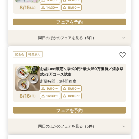
8/15
(
土
)
14:30〜
18:00〜
フェアを予約
フェアを予約
フェアを予約
フェアを予約
フェアを予約
フェアを予約
同日のほかのフェアを見る（6件）
試食会
試食会
試食会
試食会
特典あり
特典あり
特典あり
特典あり
特典あり
特典あり
【6名～30名の少人数婚】挙式＆会食Newプラ
【2件目以降に】ふたりの悩みを解消！3大プレ
＼おもてなし重視／厳選和牛の食べ比べ×選べる
【初めての見学がお得！】1stステップ相談会＆
【遠方の方◎スマホで簡単！】オンラインで会場
【気軽にサクッと90分♪】まるごと会場案内～お
試食会
特典あり
ン誕生！無料試食付
花嫁体験付き相談会
10大特典＊*
試食×予算相談
案内＆相談会♪
見積り相談◎
所要時間：3時間程度
所要時間：3時間程度
所要時間：3時間程度
所要時間：3時間程度
所要時間：1時間程度
所要時間：1時間程度
お盆Last限定＼挙式0円*最大150万優待／煌き挙
9:00〜
9:00〜
9:00〜
9:00〜
9:00〜
9:00〜
10:00〜
10:00〜
10:00〜
10:00〜
10:00〜
10:00〜
式×3万コース試食
8/15
8/15
8/15
8/15
8/15
8/15
(
(
(
(
(
(
土
土
土
土
土
土
)
)
)
)
)
)
14:30〜
14:30〜
14:30〜
14:30〜
14:30〜
14:30〜
18:00〜
18:00〜
18:00〜
18:00〜
18:00〜
18:00〜
所要時間：3時間程度
9:00〜
10:00〜
フェアを予約
フェアを予約
フェアを予約
フェアを予約
フェアを予約
フェアを予約
8/16
(
日
)
14:30〜
18:00〜
フェアを予約
同日のほかのフェアを見る（5件）
試食会
試食会
試食会
特典あり
特典あり
特典あり
特典あり
特典あり