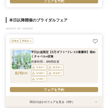
フェアを予約
本日以降開催のブライダルフェア
全63件中 1件〜20件表示
試食会
特典あり
平日お盆限定【3万ギフト*ドレス2着優待】煌め
くチャペル×試食
所要時間：3時間程度
9:00〜
10:00〜
8/10
(
月
)
12:00〜
14:00〜
17:00〜
フェアを予約
同日のほかのフェアを見る（5件）
試食会
試食会
試食会
特典あり
特典あり
特典あり
特典あり
特典あり