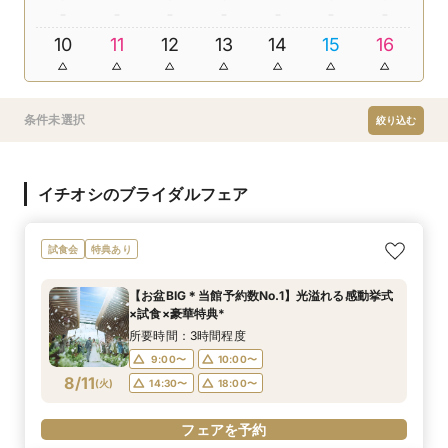
10
11
12
13
14
15
16
条件未選択
絞り込む
イチオシのブライダルフェア
試食会
特典あり
【お盆BIG＊当館予約数No.1】光溢れる感動挙式
×試食×豪華特典*
所要時間：3時間程度
9:00〜
10:00〜
8/11
(
火
)
14:30〜
18:00〜
フェアを予約