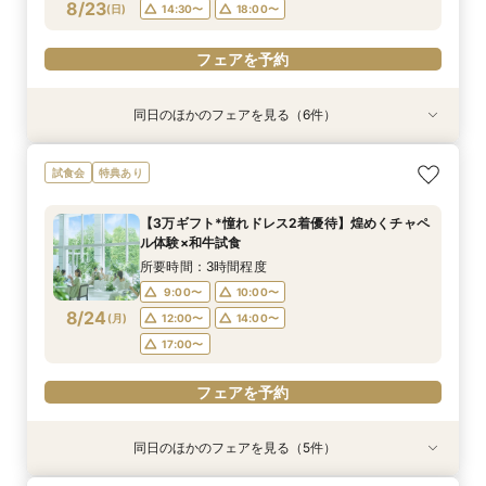
フェアを予約
フェアを予約
フェアを予約
フェアを予約
フェアを予約
フェアを予約
8/23
(
日
)
14:30〜
18:00〜
フェアを予約
同日のほかのフェアを見る（6件）
試食会
試食会
試食会
試食会
特典あり
特典あり
特典あり
特典あり
特典あり
特典あり
【6名～30名の少人数婚】挙式＆会食Newプラ
【2件目以降に】ふたりの悩みを解消！3大プレ
＼おもてなし重視／厳選和牛の食べ比べ×選べる
【初めての見学がお得！】1stステップ相談会＆
【遠方の方◎スマホで簡単！】オンラインで会場
【気軽にサクッと90分♪】まるごと会場案内～お
試食会
特典あり
ン誕生！無料試食付
花嫁体験付き相談会
10大特典＊*
試食×予算相談
案内＆相談会♪
見積り相談◎
所要時間：3時間程度
所要時間：3時間程度
所要時間：3時間程度
所要時間：3時間程度
所要時間：1時間程度
所要時間：1時間程度
【3万ギフト*憧れドレス2着優待】煌めくチャペ
9:00〜
9:00〜
9:00〜
9:00〜
9:00〜
9:00〜
10:00〜
10:00〜
10:00〜
10:00〜
10:00〜
10:00〜
ル体験×和牛試食
8/23
8/23
8/23
8/23
8/23
8/23
(
(
(
(
(
(
日
日
日
日
日
日
)
)
)
)
)
)
14:30〜
14:30〜
14:30〜
14:30〜
14:30〜
14:30〜
18:00〜
18:00〜
18:00〜
18:00〜
18:00〜
18:00〜
所要時間：3時間程度
9:00〜
10:00〜
フェアを予約
フェアを予約
フェアを予約
フェアを予約
フェアを予約
フェアを予約
8/24
(
月
)
12:00〜
14:00〜
17:00〜
フェアを予約
同日のほかのフェアを見る（5件）
試食会
試食会
試食会
特典あり
特典あり
特典あり
特典あり
特典あり