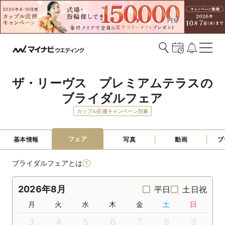
ザ・リーヴス　プレミアムテラスの
ブライダルフェア
カップル応援キャンペーン対象
フェア
基本情報
写真
動画
プ
ブライダルフェアとは
2026年8月
平日
土日祝
月
火
水
木
金
土
日
3
4
5
6
7
8
9