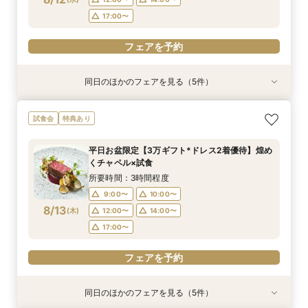
17:00〜
フェアを予約
同日のほかのフェアを見る（5件）
試食会
試食会
試食会
特典あり
特典あり
特典あり
特典あり
特典あり
【初めての見学がお得！】1stステップ相談会＆
【6名～30名の少人数婚】挙式＆会食Newプラ
【2件目以降に】ふたりの悩みを解消！3大プレ
【遠方の方◎スマホで簡単！】オンラインで会場
【気軽にサクッと90分♪】まるごと会場案内～お
試食会
特典あり
試食×予算相談
ン誕生！無料試食付
花嫁体験付き相談会
案内＆相談会♪
見積り相談◎
所要時間：3時間程度
所要時間：3時間程度
所要時間：3時間程度
所要時間：1時間程度
所要時間：1時間程度
平日お盆限定【3万ギフト*ドレス2着優待】煌め
9:00〜
9:00〜
9:00〜
9:00〜
9:00〜
10:00〜
10:00〜
10:00〜
10:00〜
10:00〜
くチャペル×試食
8/12
8/12
8/12
8/12
8/12
(
(
(
(
(
水
水
水
水
水
)
)
)
)
)
12:00〜
12:00〜
12:00〜
12:00〜
12:00〜
14:00〜
14:00〜
14:00〜
16:00〜
14:00〜
所要時間：3時間程度
18:00〜
17:00〜
17:00〜
17:00〜
17:00〜
9:00〜
10:00〜
8/13
(
木
)
12:00〜
14:00〜
フェアを予約
フェアを予約
フェアを予約
フェアを予約
フェアを予約
17:00〜
フェアを予約
同日のほかのフェアを見る（5件）
試食会
試食会
試食会
特典あり
特典あり
特典あり
特典あり
特典あり