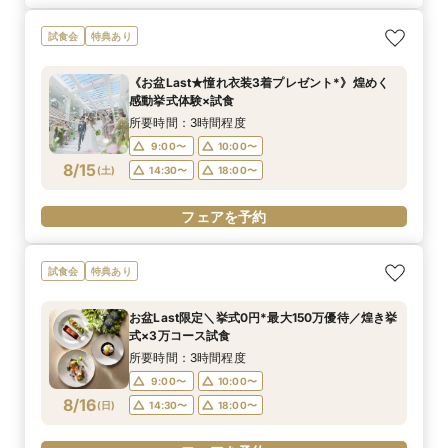
試食会
特典あり
《お盆Last★憧れ衣装3着プレゼント*》煌めく
感動挙式体験×試食
所要時間：3時間程度
9:00〜
10:00〜
8/15
(
土
)
14:30〜
18:00〜
フェアを予約
試食会
特典あり
お盆Last限定＼挙式0円*最大150万優待／煌き挙
式×3万コース試食
所要時間：3時間程度
9:00〜
10:00〜
8/16
(
日
)
14:30〜
18:00〜