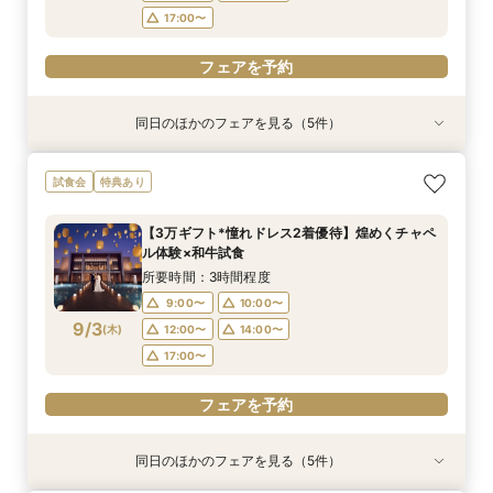
17:00〜
フェアを予約
同日のほかのフェアを見る（5件）
試食会
試食会
試食会
特典あり
特典あり
特典あり
特典あり
特典あり
【初めての見学がお得！】1stステップ相談会＆
【6名～30名の少人数婚】挙式＆会食Newプラ
【2件目以降に】ふたりの悩みを解消！3大プレ
【遠方の方◎スマホで簡単！】オンラインで会場
【気軽にサクッと90分♪】まるごと会場案内～お
試食会
特典あり
試食×予算相談
ン誕生！無料試食付
花嫁体験付き相談会
案内＆相談会♪
見積り相談◎
所要時間：3時間程度
所要時間：3時間程度
所要時間：3時間程度
所要時間：1時間程度
所要時間：1時間程度
【3万ギフト*憧れドレス2着優待】煌めくチャペ
9:00〜
9:00〜
9:00〜
9:00〜
9:00〜
10:00〜
10:00〜
10:00〜
10:00〜
10:00〜
ル体験×和牛試食
8/31
8/31
8/31
8/31
8/31
(
(
(
(
(
月
月
月
月
月
)
)
)
)
)
12:00〜
12:00〜
12:00〜
12:00〜
12:00〜
14:00〜
14:00〜
14:00〜
16:00〜
14:00〜
所要時間：3時間程度
18:00〜
17:00〜
17:00〜
17:00〜
17:00〜
9:00〜
10:00〜
9/3
(
木
)
12:00〜
14:00〜
フェアを予約
フェアを予約
フェアを予約
フェアを予約
フェアを予約
17:00〜
フェアを予約
同日のほかのフェアを見る（5件）
試食会
試食会
試食会
特典あり
特典あり
特典あり
特典あり
特典あり