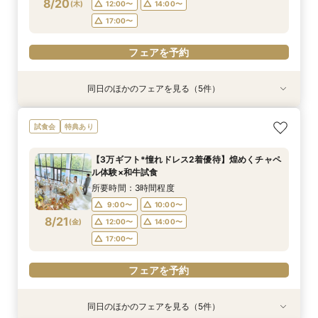
8/20
(
木
)
12:00〜
14:00〜
フェアを予約
フェアを予約
フェアを予約
フェアを予約
フェアを予約
17:00〜
フェアを予約
同日のほかのフェアを見る（5件）
試食会
試食会
試食会
特典あり
特典あり
特典あり
特典あり
特典あり
【初めての見学がお得！】1stステップ相談会＆
【6名～30名の少人数婚】挙式＆会食Newプラ
【2件目以降に】ふたりの悩みを解消！3大プレ
【遠方の方◎スマホで簡単！】オンラインで会場
【気軽にサクッと90分♪】まるごと会場案内～お
試食会
特典あり
試食×予算相談
ン誕生！無料試食付
花嫁体験付き相談会
案内＆相談会♪
見積り相談◎
所要時間：3時間程度
所要時間：3時間程度
所要時間：3時間程度
所要時間：1時間程度
所要時間：1時間程度
【3万ギフト*憧れドレス2着優待】煌めくチャペ
9:00〜
9:00〜
9:00〜
9:00〜
9:00〜
10:00〜
10:00〜
10:00〜
10:00〜
10:00〜
ル体験×和牛試食
8/20
8/20
8/20
8/20
8/20
(
(
(
(
(
木
木
木
木
木
)
)
)
)
)
12:00〜
12:00〜
12:00〜
12:00〜
12:00〜
14:00〜
14:00〜
14:00〜
16:00〜
14:00〜
所要時間：3時間程度
18:00〜
17:00〜
17:00〜
17:00〜
17:00〜
9:00〜
10:00〜
8/21
(
金
)
12:00〜
14:00〜
フェアを予約
フェアを予約
フェアを予約
フェアを予約
フェアを予約
17:00〜
フェアを予約
同日のほかのフェアを見る（5件）
試食会
試食会
試食会
特典あり
特典あり
特典あり
特典あり
特典あり