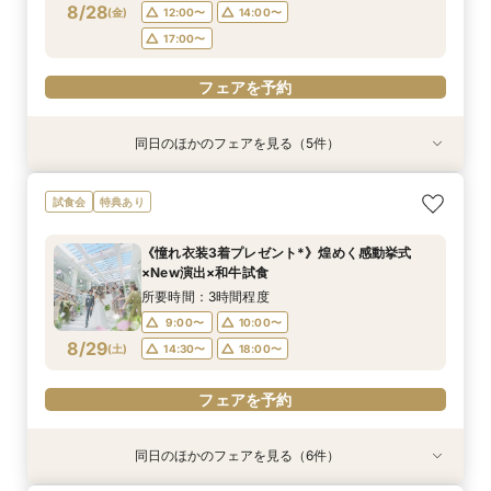
8/28
(
金
)
12:00〜
14:00〜
フェアを予約
フェアを予約
フェアを予約
フェアを予約
フェアを予約
17:00〜
フェアを予約
同日のほかのフェアを見る（5件）
試食会
試食会
試食会
特典あり
特典あり
特典あり
特典あり
特典あり
【初めての見学がお得！】1stステップ相談会＆
【6名～30名の少人数婚】挙式＆会食Newプラ
【2件目以降に】ふたりの悩みを解消！3大プレ
【遠方の方◎スマホで簡単！】オンラインで会場
【気軽にサクッと90分♪】まるごと会場案内～お
試食会
特典あり
試食×予算相談
ン誕生！無料試食付
花嫁体験付き相談会
案内＆相談会♪
見積り相談◎
所要時間：3時間程度
所要時間：3時間程度
所要時間：3時間程度
所要時間：1時間程度
所要時間：1時間程度
《憧れ衣装3着プレゼント*》煌めく感動挙式
9:00〜
9:00〜
9:00〜
9:00〜
9:00〜
10:00〜
10:00〜
10:00〜
10:00〜
10:00〜
×New演出×和牛試食
8/28
8/28
8/28
8/28
8/28
(
(
(
(
(
金
金
金
金
金
)
)
)
)
)
12:00〜
12:00〜
12:00〜
12:00〜
12:00〜
14:00〜
14:00〜
14:00〜
16:00〜
14:00〜
所要時間：3時間程度
18:00〜
17:00〜
17:00〜
17:00〜
17:00〜
9:00〜
10:00〜
8/29
(
土
)
14:30〜
18:00〜
フェアを予約
フェアを予約
フェアを予約
フェアを予約
フェアを予約
フェアを予約
同日のほかのフェアを見る（6件）
試食会
試食会
試食会
試食会
特典あり
特典あり
特典あり
特典あり
特典あり
特典あり