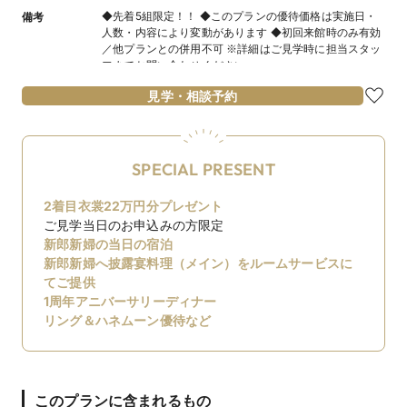
◆先着5組限定！！ ◆このプランの優待価格は実施日・
備考
人数・内容により変動があります ◆初回来館時のみ有効
／他プランとの併用不可 ※詳細はご見学時に担当スタッ
フまでお問い合わせください
見学・相談予約
SPECIAL PRESENT
2着目衣裳22万円分プレゼント
ご見学当日のお申込みの方限定
新郎新婦の当日の宿泊
新郎新婦へ披露宴料理（メイン）をルームサービスに
てご提供
1周年アニバーサリーディナー
リング＆ハネムーン優待など
このプランに含まれるもの