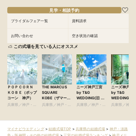
見学・相談予約
ブライダルフェア一覧
資料請求
お問い合わせ
空き状況の確認
この式場を見ている人にオススメ
ＰＯＰＣＯＲＮ
THE MARCUS
ニーズ神戸三宮
ニーズ神戸山
ＫＯＢＥ（ポップ
SQUARE
by T&G
by T&G
コーン 神戸）
KOBE（ザマーカ
WEDDING(旧 ベ
WEDDING(旧
ススクエアコウ
イサイド迎賓館
手迎賓館 神戸)
兵庫県／神戸・淡
兵庫県／神戸・淡
兵庫県／神戸・淡
兵庫県／神戸
ベ） ●神戸マリ
神戸)
路島・阪神間・そ
路島・阪神間・そ
路島・阪神間・そ
路島・阪神間
オットホテル内
の他
の他
の他
の他
マイナビウエディング
>
結婚式場TOP
>
兵庫県の結婚式場
>
神戸・淡路
島・阪神間・その他の結婚式場
>
三宮の結婚式場ランキング
>
神戸メリ