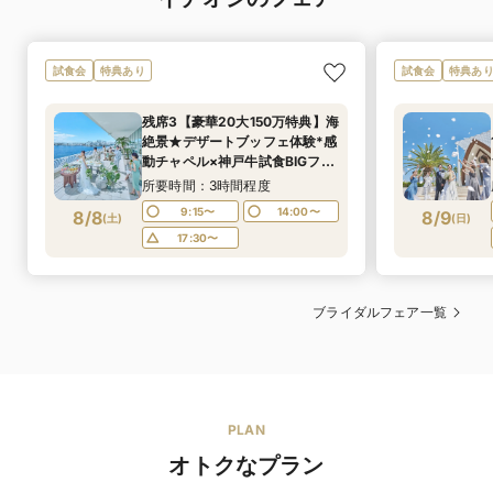
試食会
特典あり
試食会
特典あ
残席3【豪華20大150万特典】海
絶景★デザートブッフェ体験*感
動チャペル×神戸牛試食BIGフェ
ア★1件目来館限定で4万円相当
所要時間：3時間程度
ペア宿泊券プレゼント★≪マイ
9:15〜
14:00〜
8/8
8/9
(
土
)
(
日
)
ナビ限定特典あり≫
17:30〜
ブライダルフェア一覧
PLAN
オトクなプラン