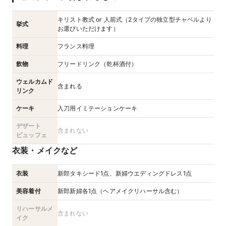
キリスト教式 or 人前式（2タイプの独立型チャペルより
挙式
お選びいただけます）
料理
フランス料理
飲物
フリードリンク（乾杯酒付）
ウェルカムド
含まれる
リンク
ケーキ
入刀用イミテーションケーキ
デザート
含まれない
ビュッフェ
衣装・メイクなど
衣装
新郎タキシード1点、新婦ウエディングドレス1点
美容着付
新郎新婦各1点（ヘアメイクリハーサル含む）
リハーサルメ
含まれない
イク