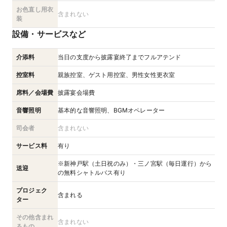
お色直し用衣
含まれない
装
設備・サービスなど
介添料
当日の支度から披露宴終了までフルアテンド
控室料
親族控室、ゲスト用控室、男性女性更衣室
席料／会場費
披露宴会場費
音響照明
基本的な音響照明、BGMオペレーター
司会者
含まれない
サービス料
有り
※新神戸駅（土日祝のみ）・三ノ宮駅（毎日運行）から
送迎
の無料シャトルバス有り
プロジェク
含まれる
ター
その他含まれ
含まれない
るもの