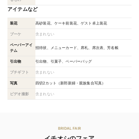
アイテムなど
装花
高砂装花、ケーキ前装花、ゲスト卓上装花
ブーケ
含まれない
ペーパーアイ
招待状、メニューカード、席札、席次表、芳名帳
テム
引出物
引出物、引菓子、ペーパーバッグ
プチギフト
含まれない
写真
四切2カット（新郎新婦・親族集合写真）
ビデオ撮影
含まれない
BRIDAL FAIR
イチオシのフェア