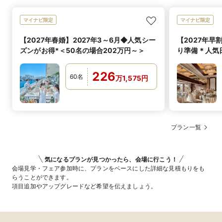
マイナビ限定
マイナビ限定
【2027年春婚】2027年3～6月◆人気シー
【2027年早
ズンがお得*＜50名の場合202万円～＞
り準備＊人気
229万円～＞
226
60
名
万
1,575
円
プラン一覧
気になるプランが見つかったら、会場に行こう！
会場見学・フェア参加時に、プランをベースにした詳細な見積もりをも
らうことができます。
項目追加やアップグレードなど希望を伝えましょう。