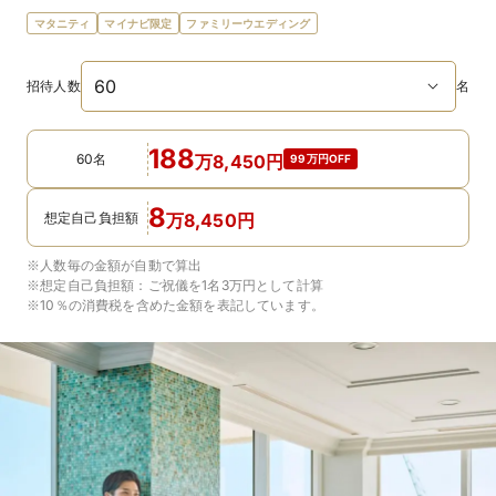
マタニティ
マイナビ限定
ファミリーウエディング
招待人数
名
188
60名
万
8,450
円
99万円OFF
8
想定自己負担額
万
8,450
円
※人数毎の金額が自動で算出
※想定自己負担額：
ご祝儀を1名3万円
として計算
※10％の消費税を含めた金額を表記しています。