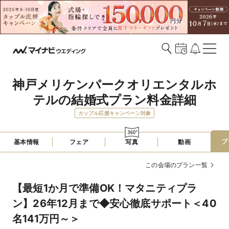
神戸メリケンパークオリエンタルホ
テルの結婚式プラン料金詳細
カップル応援キャンペーン対象
プ
基本情報
フェア
写真
動画
この会場のプラン一覧
【最短1か月で準備OK！マタニティプラ
ン】26年12月まで◆安心徹底サポート＜40
名141万円～＞