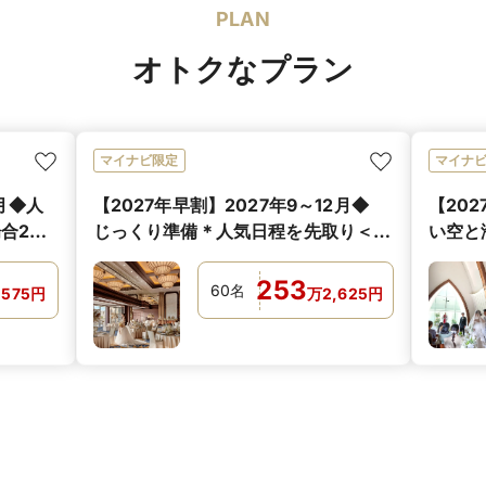
PLAN
オトクなプラン
マイナビ限定
マイナ
6月◆人
【2027年早割】2027年9～12月◆
【202
合202
じっくり準備＊人気日程を先取り＜
い空と
50名の場合229万円～＞
50名
253
60
名
,575
円
万
2,625
円