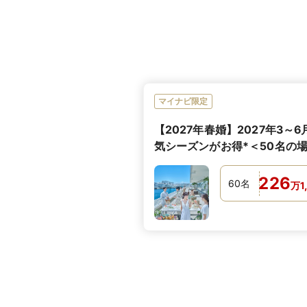
マイナビ限定
【2027年春婚】2027年3～
気シーズンがお得*＜50名の場
万円～＞
226
60
名
万
1