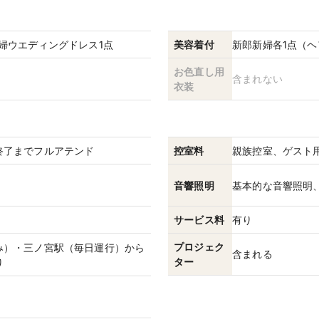
婦ウエディングドレス1点
美容着付
新郎新婦各1点（
お色直し用
含まれない
衣装
終了までフルアテンド
控室料
親族控室、ゲスト
音響照明
基本的な音響照明
サービス料
有り
プロジェク
み）・三ノ宮駅（毎日運行）から
含まれる
ター
り