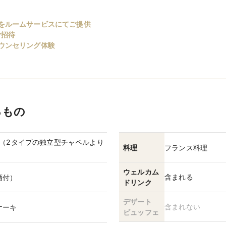
をルームサービスにてご提供
ご招待
ウンセリング体験
るもの
前式（2タイプの独立型チャペルより
料理
フランス料理
ウェルカム
含まれる
酒付）
ドリンク
デザート
含まれない
ケーキ
ビュッフェ