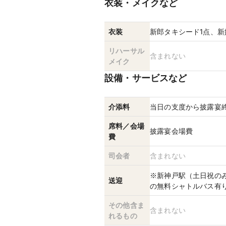
衣装・メイクなど
衣装
新郎タキシード1点、新
リハーサル
含まれない
メイク
設備・サービスなど
介添料
当日の支度から披露宴
席料／会場
披露宴会場費
費
司会者
含まれない
※新神戸駅（土日祝の
送迎
の無料シャトルバス有
その他含ま
含まれない
れるもの