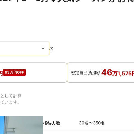
名
46
想定自己負担額
63万円OFF
円
万
1,575
円
として計算
しています。
30名〜350名
招待人数