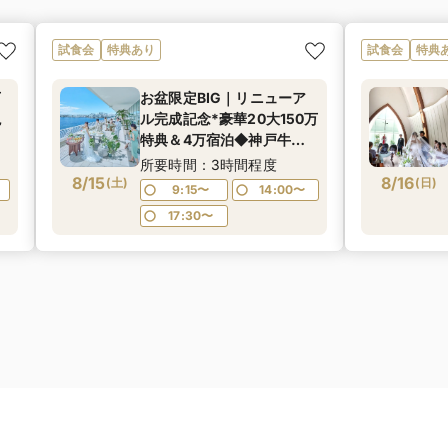
試食会
特典あり
試食会
特典
万
お盆限定BIG｜リニューア
絶
ル完成記念*豪華20大150万
特典＆4万宿泊◆神戸牛＆
館
オマール試食★1件目来館限
所要時間：3時間程度
8/15
定で4万円相当ペア宿泊券
8/16
(
土
)
(
日
)
9:15〜
14:00〜
限
プレゼント★≪マイナビ限
17:30〜
定特典あり≫