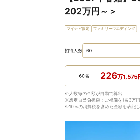
202万円～＞
マイナビ限定
ファミリーウエディング
招待人数
226
60名
万
1,575
※人数毎の金額が自動で算出
※想定自己負担額：
ご祝儀を1名3万
※10％の消費税を含めた金額を表記