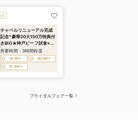
あり
チャペルリニューアル完成
記念*豪華20大150万特典付
きBIG★神戸ビーフ試食×感
動挙式体験★1件目来館限定
所要時間：3時間程度
で4万円相当ペア宿泊券プ
9:15〜
14:00〜
レゼント★≪マイナビ限定
17:30〜
特典あり≫
ブライダルフェア一覧