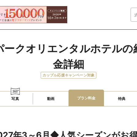
パークオリエンタルホテルの
金詳細
カップル応援キャンペーン対象
プラン料金
写真
動画
特典
2027年3～6月◆人気シーズンがお