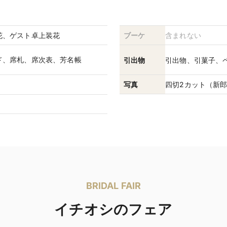
花、ゲスト卓上装花
ブーケ
含まれない
ド、席札、席次表、芳名帳
引出物
引出物、引菓子、
写真
四切2カット（新
BRIDAL FAIR
イチオシのフェア