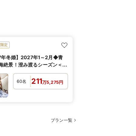
ビ限定
7年冬婚】2027年1～2月◆青
海絶景！澄み渡るシーズン＜
の場合188万円～＞
211
60
名
万
5,275
円
プラン一覧