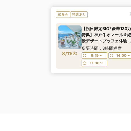
試食会
特典あり
【祝日限定BIG*豪華130
特典】神戸牛オマール＆
景デザートブッフェ体験×
憧れドレス見学★1件目来
所要時間：3時間程度
8/11
限定で4万円相当ペア宿泊
(
火
)
9:15〜
14:00〜
券プレゼント≪マイナビ
17:30〜
定特典あり≫