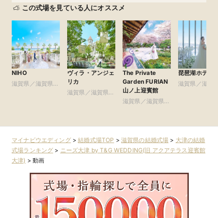
この式場を見ている人にオススメ
NIHO
ヴィラ・アンジェ
The Private
琵琶湖ホテル
リカ
Garden FURIAN
滋賀県／滋賀県全
滋賀県／滋賀
山ノ上迎賓館
域
滋賀県／滋賀県全
域
域
滋賀県／滋賀県全
域
マイナビウエディング
>
結婚式場TOP
>
滋賀県の結婚式場
>
大津の結婚
式場ランキング
>
ニーズ大津 by T&G WEDDING(旧 アクアテラス迎賓館
大津)
>
動画