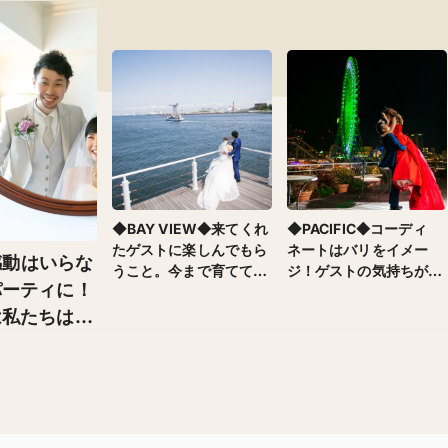
◆BAY VIEW◆来てくれ
◆PACIFIC◆コーディ
たゲストに楽しんでもら
ネートはバリをイメー
◆感動はいらな
うこと。今まで育ててく
ジ！ゲストの気持ちが盛
パーティに！
れた親に感謝の気持ちを
り上がるようなことをし
伝えること。ふたりとも
たいと思い、お料理や演
は私たちは不
ベイスターズが大好きな
出をいろいろ考えました
ストに「楽し
のでベイスターズ色を前
と笑顔になっ
面に出すことをテーマに
ィに♪笑顔
しました！
気持ちを伝え