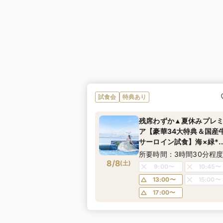
ました
試食会
特典あり
残席わずか▲夏休みプレ
ア【豪華34大特典＆国産
サーロイン試食】海×緑*
日常感溢れるみなとみら
所要時間：3時間30分程
8/8
絶景《年イチお得なBIG
(
土
)
9:00〜
10:45〜
フェア！ドレス優待＆宿
13:00〜
15:00〜
券プレゼントも！》
17:00〜