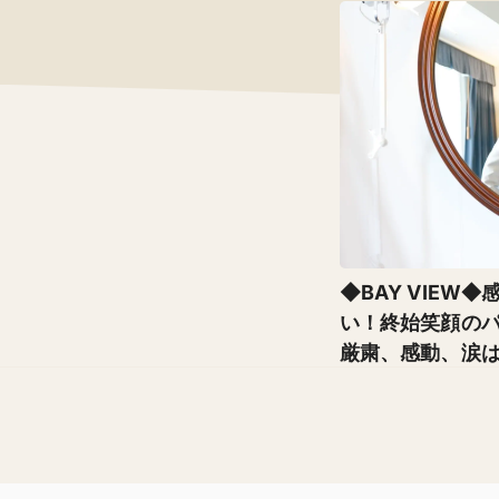
◆BAY VIEW
い！終始笑顔の
厳粛、感動、涙
要と考えて、ゲ
い時間だった」
てもらえるパーテ
を通して感謝の