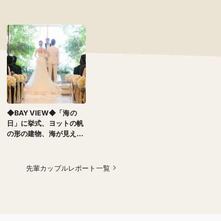
◆BAY VIEW◆「海の
日」に挙式、ヨットの帆
の形の建物、海が見える
チャペル、青を基調にし
た海が見える披露宴会
場…ふたりともダイビン
先輩カップルレポート一覧
グが趣味であることから
大好きな「海」をテーマ
にしました！