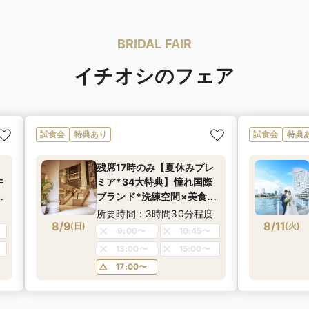
BRIDAL FAIR
イチオシのフェア
試食会
特典あり
試食会
特典
ミ
残席17時のみ【夏休みプレ
牛
ミア*34大特典】憧れ国際
非
ブランド*洗練空間×美食*
い
大人のおもてなし婚《年イ
度
所要時間：3時間30分程度
8/9
チお得なBIGフェア！ドレ
8/11
(
日
)
(
火
)
9:00〜
10:45〜
泊
ス優待＆宿泊プレゼント
13:00〜
15:00〜
も！》
17:00〜