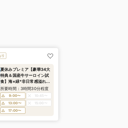
あり
夏休みプレミア【豪華34大
特典＆国産牛サーロイン試
食】海×緑*非日常感溢れる
みなとみらい絶景《年イチ
所要時間：3時間30分程度
お得なBIGフェア！ドレス
9:00〜
10:45〜
優待＆宿泊券プレゼント
13:00〜
15:00〜
も！》
17:00〜