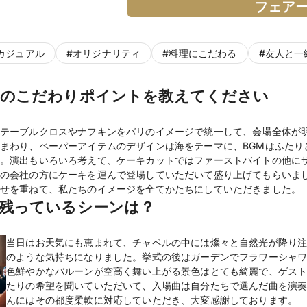
フェア
カジュアル
#
オリジナリティ
#
料理にこだわる
#
友人と一
出のこだわりポイントを教えてください
テーブルクロスやナフキンをバリのイメージで統一して、会場全体が
まわり、ペーパーアイテムのデザインは海をテーマに、BGMはふたり
。演出もいろいろ考えて、ケーキカットではファーストバイトの他に
の会社の方にケーキを運んで登場していただいて盛り上げてもらいま
せを重ねて、私たちのイメージを全てかたちにしていただきました。
残っているシーンは？
当日はお天気にも恵まれて、チャペルの中には燦々と自然光が降り
のような気持ちになりました。挙式の後はガーデンでフラワーシャ
色鮮やかなバルーンが空高く舞い上がる景色はとても綺麗で、ゲス
たりの希望を聞いていただいて、入場曲は自分たちで選んだ曲を演
んにはその都度柔軟に対応していただき、大変感謝しております。