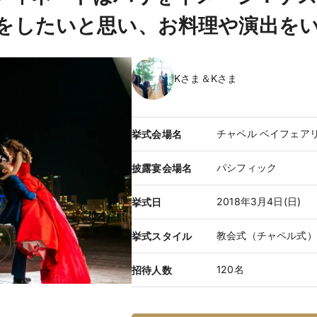
をしたいと思い、お料理や演出を
Kさま＆Kさま
チャペル ベイフェア
挙式会場名
パシフィック
披露宴会場名
2018年3月4日(日)
挙式日
教会式（チャペル式）
挙式スタイル
120名
招待人数