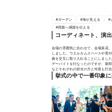
#
ガーデン
#
海が見える
#
#
両親へ感謝を伝える
コーディネート、演
会場の雰囲気に合わせて、会場装花、
しました。ウエルカムスペースや受付
曲を交互に取り入れることにしました
デーバイトを行なったのですが、新郎
などそれぞれの担当の方と何度も打合
挙式の中で一番印象に