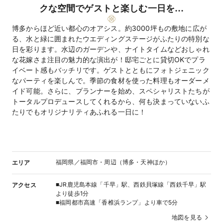
クな空間でゲストと楽しむ一日を…
博多からほど近い都心のオアシス。約3000坪もの敷地に広が
る、水と緑に囲まれたウエディングステージがふたりの特別な
日を彩ります。水辺のガーデンや、ナイトタイムなどおしゃれ
な花嫁さま注目の魅力的な演出が！邸宅ごとに貸切OKでプラ
イベート感もバッチリです。ゲストとともにフォトジェニック
なパーティを楽しんで。季節の食材を使った料理もオーダーメ
イド可能。さらに、プランナーを始め、スペシャリストたちが
トータルプロデュースしてくれるから、何も決まっていないふ
たりでもオリジナリティあふれる一日に！
福岡県／福岡市・周辺（博多・天神ほか）
エリア
■JR鹿児島本線「千早」駅、西鉄貝塚線「西鉄千早」駅
アクセス
より徒歩1分
■福岡都市高速「香椎浜ランプ」より車で5分
地図を見る