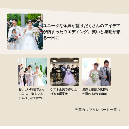
ユニークな余興が盛りだくさんのアイデア
が詰まったウエディング。笑いと感動が彩
る一日に
おいしい料理でおも
ゲスト全員で作り上
笑顔と感謝の気持ち
てなし♪ 楽しいお
げる披露宴★
が溢れるWedding
しゃべりが主役の
アットホームな結婚
式
先輩カップルレポート一覧