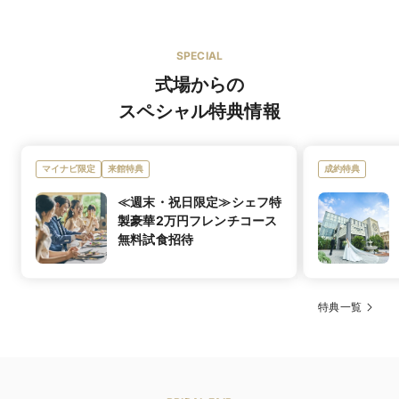
四季折々の素材が宝石のように輝く、逸品揃いのフ
ルコース
SPECIAL
オリジナルブランド
式場からの
ブランド名
館内に併設のドレスサロンにてお選び頂けます
スペシャル特典情報
ありのままの自分を愛し、インスピレーションを信じ
て。
世界で唯一ひとりの、自分らしい花嫁になりたいと願う
マイナビ限定
来館特典
成約特典
女性に贈る
ウエディングドレスコレクション。
特徴
≪週末・祝日限定≫シェフ特
上質な素材やニュアンスある質感にこだわりながらも、
製豪華2万円フレンチコース
シンプルであることの素晴らしさに立ち返った
ドレスたちは着る人のパーソナリティやスタイリングに
無料試食招待
よって豊かにその表情を変え、生き生きとした個性あふ
れる美しさを引き出します。
和装・着物
特典一覧
17,314円（9品）
料理料金
伊万里牛ロースのジューシーさとフェアグラソテーの濃
厚な味わい…。贅沢な素材を使ったオードブルはそれぞ
れの食材がまるで宝石のように輝く。運ばれるたびにゲ
ストが笑顔になる、味はもちろん目でも楽しめる婚礼料