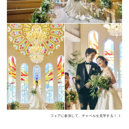
フォトギャラリーを見る
紹介可能
宿泊施設
館内会場で可能
二次会
紹介可能
送迎
現金、振込
支払方法
ガーデンからの入場やデザートビュッフェなどの演出も
その他
可
フェアに参加して、チャペルを見学する！