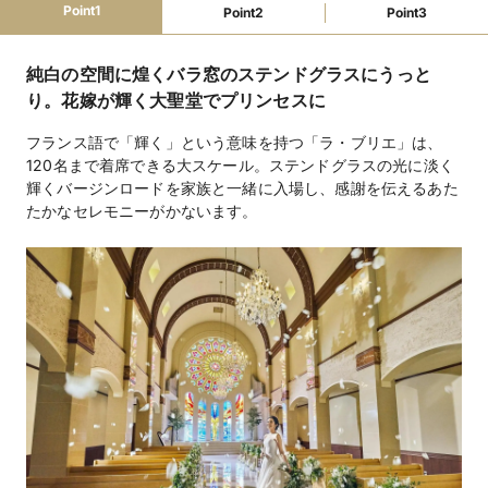
挙式可
二次会可
コース料理
フリードリンク
無料試食可
Point1
Point2
Point3
マイク・音響
クローク
ピアノ
照明設備
携帯の電波が入る
引き出物手配
招待状・印刷物手配
純白の空間に煌くバラ窓のステンドグラスにうっと
カラオケ手配
装花手配
ウェルカムボード手配
り。花嫁が輝く大聖堂でプリンセスに
ファミリーウェ
授乳室
オムツ替えスペース
ベビーベッド
キッズスペース
ディング
フランス語で「輝く」という意味を持つ「ラ・ブリエ」は、
子ども用衣装
子ども用おもちゃ
離乳食持込可
120名まで着席できる大スケール。ステンドグラスの光に淡く
アレルギー対応
輝くバージンロードを家族と一緒に入場し、感謝を伝えるあた
たかなセレモニーがかないます。
教会式162,000円、人前式（チャペル）162,000円、
挙式スタイル
（宴会場）108,000円
フレンチ11,880円～
料理料金
4,320円（フリードリンク ※ウエルカムドリンク・乾杯
飲物料金
酒・カクテル含）
衣裳（有料)、引出物（有料＠540円）
持込料金
メイク室、クローク、着付室、控室、専用待合室、授乳
設備
室、多目的お手洗い、ガーデン、ピアノ、音響ほか