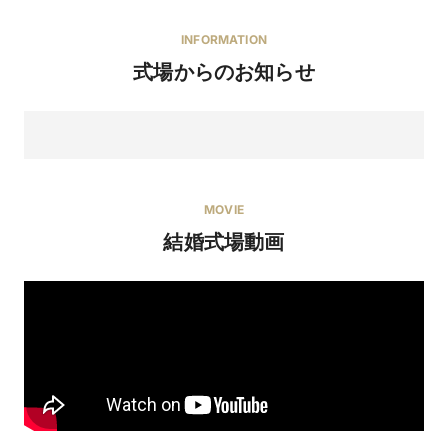
INFORMATION
式場からのお知らせ
MOVIE
結婚式場動画
【憧れドレス試着】限定スイーツ付☆プリンセス体験
フェア開催中♪ 国産牛フィレ肉も堪能できる2万円相当