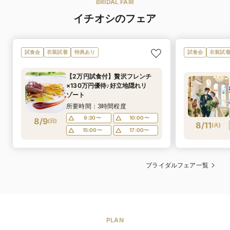
BRIDAL FAIR
理でゲストをもてなして
イチオシのフェア
伊万里牛ロースとフォアグラソテー ジャポネソース又は
イチオシメ
洋風ソース
ニュー
試食会
衣装試着
特典あり
試食会
衣装試
フランス料理
料理の種類
【2万円試食付】贅沢フレンチ
11,203円〜17,314円
料理料金
×130万円優待♪好立地隠れリ
単品料理やオリジナルメニューの追加によって金額は変
ゾート
オリジナルブランド
動いたします。
所要時間：3時間程度
9:30〜
10:00〜
8/9
衣裳だけでなく、和装に合わせた小物も多数ご用意して
(
日
)
8/11
可
デザートビュッ
(
火
)
特徴
おります。
15:00〜
17:00〜
ひと口サイズのカットケーキや季節のフルーツ盛りな
フェ
ど、ご要望に応じてぱパティシエがお作りいたします。
衣装総点数
※入荷時期により着数は変動します
ブライダルフェア一覧
可
シェフによる料
人気ドレスの試着も叶う、花嫁体験フェアへ
式場見学の際のお料理説明や、シェフやパティシエに直
理説明
接おふたりのご要望などをお伝えできるようにお打合せ
もさせていただいております。
可
オリジナルメ
PLAN
おふたりの出身地や、思い出の食材にちなんだオリジナ
ニュー