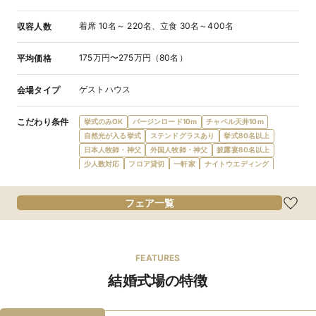
着席 10名～ 220名、立食 30名～400名
収容人数
175万円〜275万円（80名）
平均価格
ゲストハウス
会場タイプ
こだわり条件
挙式のみOK
バージンロード10m
チャペル天井10m
自然光が入る挙式
ステンドグラスあり
挙式80名以上
日本人牧師・神父
外国人牧師・神父
披露宴80名以上
少人数対応
フロア貸切
一軒家
ナイトウエディング
披露宴のみ可
会場内に階段
フレンチ
食物アレルギー対応
オリジナルメニュー
オーダーケーキ
デザートビュッフェ
フェア一覧
会費制パーティ
宿泊施設提携
ガーデン・庭
プール
プロジェクターあり
結納可
新郎新婦控室あり
親族控室あり
ゲスト控室あり
バリアフリー対応
新郎新婦衣装充実
マタニティドレス充実
FEATURES
親族ゲスト衣装レンタル
親族着付あり
出張打ち合わせ
結婚式場の特徴
wifi対応
デザイナーズ
カード払い可
ローン利用可
当日払い可
後払い可
駅徒歩5分
駐車場あり
新幹線停車駅
インターチェンジ5km圏内
窓付き会場