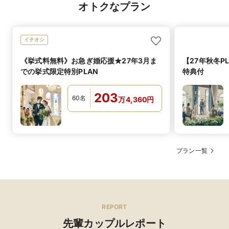
ル料理も作成可能となっております。
オトクなプラン
披露宴会場内でのフランベの演出や、ステーキワゴンを
オススメ演出
使用したステーキビュッフェも人気の演出です。
イチオシ
可
アレルギー対応
《挙式料無料》お急ぎ婚応援★27年3月ま
【27年秋冬P
ゲストに合わせたアレルギー対応を行っております。
での挙式限定特別PLAN
特典付
可
箸対応
203
洋食のコースですがご使用がある方などを事前にお打合
60
名
万
4,360
円
せ時から確認してご提供しております。
可
お子様料理
ご年齢に合わせた、お料理のコースもご用意しておりま
す。
プラン一覧
REPORT
先輩カップルレポート