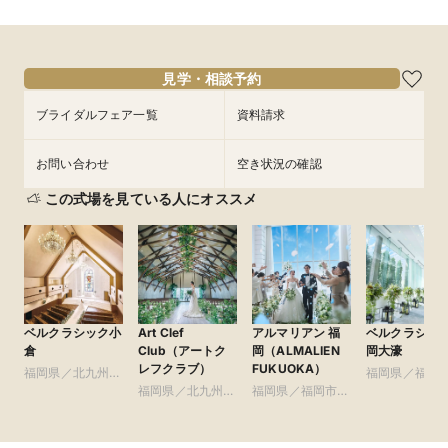
のコース試食付フェアも毎週末開催！
ザ・ロイヤルクラシック福岡の豪華特典！

[1]≪週末・祝日限定≫シェフ特製豪華2万円フレンチコース無料
試食招待

見学・相談予約
[2]送迎バス無料サービス（25名乗マイクロバス）プレゼント♪ 

[3]☆平日曜日限定月・水・金☆パティシエ特製季節限定スイー
ブライダルフェア一覧
資料請求
ツ試食

[4]朝一フェアからのご成約で会場費全額25万円OFF！

など豪華特典満載！フェアのご参加お待ちしております！
お問い合わせ
空き状況の確認
この式場を見ている人にオススメ
ベルクラシック小
Art Clef
アルマリアン 福
ベルクラシッ
倉
Club（アートク
岡（ALMALIEN
岡大濠
レフクラブ）
FUKUOKA）
福岡県／北九州
福岡県／福岡
市・周辺（小倉ほ
福岡県／北九州
福岡県／福岡市・
周辺（博多・
か）
市・周辺（小倉ほ
周辺（博多・天神
ほか）
か）
ほか）