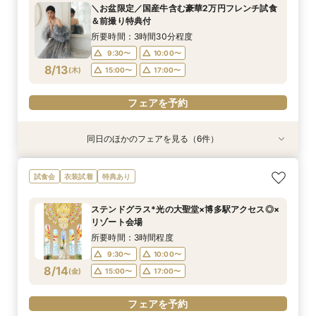
所要時間：1時間程度
所要時間：3時間程度
所要時間：3時間30分程度
所要時間：1時間程度
所要時間：3時間程度
所要時間：3時間30分程度
＼お盆限定／国産牛含む豪華2万円フレンチ試食
10:00〜
10:00〜
9:30〜
9:30〜
9:30〜
9:30〜
10:00〜
10:00〜
10:00〜
10:00〜
17:00〜
15:00〜
＆前撮り特典付
8/12
8/12
8/12
8/12
8/12
8/12
(
(
(
(
(
(
水
水
水
水
水
水
)
)
)
)
)
)
17:00〜
15:00〜
15:00〜
15:00〜
15:00〜
17:00〜
17:00〜
17:00〜
17:00〜
所要時間：3時間30分程度
9:30〜
10:00〜
フェアを予約
フェアを予約
フェアを予約
フェアを予約
フェアを予約
フェアを予約
8/13
(
木
)
15:00〜
17:00〜
フェアを予約
同日のほかのフェアを見る（6件）
衣装試着
衣装試着
試食会
衣装試着
試食会
試食会
衣装試着
衣装試着
衣装試着
特典あり
特典あり
特典あり
特典あり
特典あり
特典あり
【自宅で式場見学★】在宅&スマホでOK！オン
【迷っている方も大歓迎】最短90分×見積もり相
＼前々日〜当日予約◎／フレンチ試食＆直前予約
【フォト婚】貸切邸宅で残す大切な一日！期間限
今月限定【130万優待★ドレス試着】光の大聖堂
【会場評価4.75】好立地★非日常貸切リゾート
試食会
衣装試着
特典あり
ライン相談会♪
談×次回試食付
限定前撮り特典付
定特典付相談会
×特製スイーツ
でおもてなしW
所要時間：1時間程度
所要時間：3時間程度
所要時間：3時間30分程度
所要時間：1時間程度
所要時間：3時間程度
所要時間：3時間程度
ステンドグラス*光の大聖堂×博多駅アクセス◎×
10:00〜
10:00〜
9:30〜
9:30〜
9:30〜
9:30〜
10:00〜
10:00〜
10:00〜
10:00〜
17:00〜
15:00〜
リゾート会場
8/13
8/13
8/13
8/13
8/13
8/13
(
(
(
(
(
(
木
木
木
木
木
木
)
)
)
)
)
)
17:00〜
15:00〜
15:00〜
15:00〜
15:00〜
17:00〜
17:00〜
17:00〜
17:00〜
所要時間：3時間程度
9:30〜
10:00〜
フェアを予約
フェアを予約
フェアを予約
フェアを予約
フェアを予約
フェアを予約
8/14
(
金
)
15:00〜
17:00〜
フェアを予約