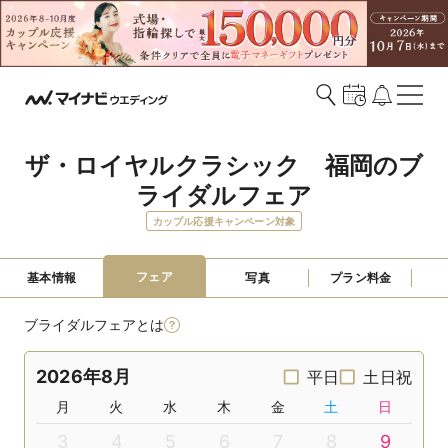
ザ・ロイヤルクラシック　福岡のブ
ライダルフェア
カップル応援キャンペーン対象
フェア
基本情報
写真
プラン料金
ブライダルフェアとは
2026年8月
平日
土日祝
月
火
水
木
金
土
日
3
4
5
6
7
8
9