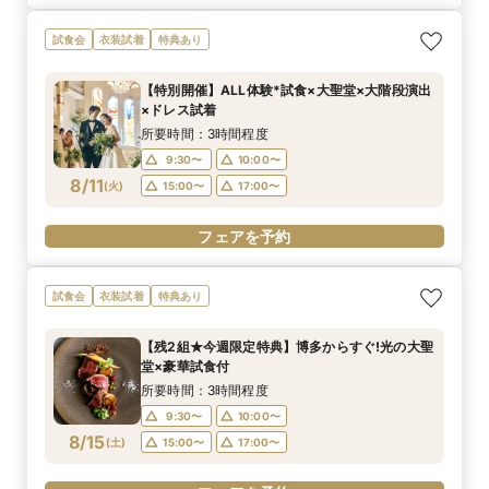
試食会
衣装試着
特典あり
【特別開催】ALL体験*試食×大聖堂×大階段演出
×ドレス試着
所要時間：3時間程度
9:30〜
10:00〜
8/11
(
火
)
15:00〜
17:00〜
フェアを予約
試食会
衣装試着
特典あり
【残2組★今週限定特典】博多からすぐ!光の大聖
堂×豪華試食付
所要時間：3時間程度
9:30〜
10:00〜
8/15
(
土
)
15:00〜
17:00〜