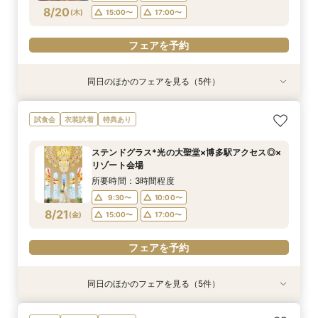
フェアを予約
フェアを予約
フェアを予約
フェアを予約
フェアを予約
8/20
(
木
)
15:00〜
17:00〜
フェアを予約
同日のほかのフェアを見る（5件）
衣装試着
衣装試着
試食会
衣装試着
試食会
衣装試着
衣装試着
特典あり
特典あり
特典あり
特典あり
特典あり
【自宅で式場見学★】在宅&スマホでOK！オン
【迷っている方も大歓迎】最短90分×見積もり相
＼前々日〜当日予約◎／フレンチ試食＆直前予約
【フォト婚】貸切邸宅で残す大切な一日！期間限
今月限定【130万優待★ドレス試着】光の大聖堂
試食会
衣装試着
特典あり
ライン相談会♪
談×次回試食付
限定前撮り特典付
定特典付相談会
×特製スイーツ
所要時間：1時間程度
所要時間：3時間程度
所要時間：3時間30分程度
所要時間：1時間程度
所要時間：3時間程度
ステンドグラス*光の大聖堂×博多駅アクセス◎×
10:00〜
10:00〜
9:30〜
9:30〜
9:30〜
10:00〜
10:00〜
10:00〜
17:00〜
15:00〜
リゾート会場
8/20
8/20
8/20
8/20
8/20
(
(
(
(
(
木
木
木
木
木
)
)
)
)
)
17:00〜
15:00〜
15:00〜
15:00〜
17:00〜
17:00〜
17:00〜
所要時間：3時間程度
9:30〜
10:00〜
フェアを予約
フェアを予約
フェアを予約
フェアを予約
フェアを予約
8/21
(
金
)
15:00〜
17:00〜
フェアを予約
同日のほかのフェアを見る（5件）
衣装試着
衣装試着
試食会
衣装試着
試食会
衣装試着
衣装試着
特典あり
特典あり
特典あり
特典あり
特典あり