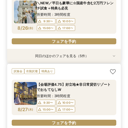
＼NEW／平日も豪華に☆国産牛含む2万円フレン
10:00〜
10:00〜
9:30〜
9:30〜
9:30〜
10:00〜
10:00〜
10:00〜
17:00〜
15:00〜
チ試食＋特典も必見
8/24
8/24
8/24
8/24
8/24
(
(
(
(
(
月
月
月
月
月
)
)
)
)
)
17:00〜
15:00〜
15:00〜
15:00〜
17:00〜
17:00〜
17:00〜
所要時間：3時間程度
9:30〜
10:00〜
フェアを予約
フェアを予約
フェアを予約
フェアを予約
フェアを予約
8/26
(
水
)
15:00〜
17:00〜
フェアを予約
同日のほかのフェアを見る（5件）
衣装試着
衣装試着
試食会
衣装試着
試食会
衣装試着
衣装試着
特典あり
特典あり
特典あり
特典あり
特典あり
【自宅で式場見学★】在宅&スマホでOK！オン
【迷っている方も大歓迎】最短90分×見積もり相
＼前々日〜当日予約◎／フレンチ試食＆直前予約
【フォト婚】貸切邸宅で残す大切な一日！期間限
今月限定【130万優待★ドレス試着】光の大聖堂
試食会
衣装試着
特典あり
ライン相談会♪
談×次回試食付
限定前撮り特典付
定特典付相談会
×特製スイーツ
所要時間：1時間程度
所要時間：3時間程度
所要時間：3時間30分程度
所要時間：1時間程度
所要時間：3時間程度
【会場評価4.75】好立地★非日常貸切リゾート
10:00〜
10:00〜
9:30〜
9:30〜
9:30〜
10:00〜
10:00〜
10:00〜
17:00〜
15:00〜
でおもてなしW
8/26
8/26
8/26
8/26
8/26
(
(
(
(
(
水
水
水
水
水
)
)
)
)
)
17:00〜
15:00〜
15:00〜
15:00〜
17:00〜
17:00〜
17:00〜
所要時間：3時間程度
9:30〜
10:00〜
フェアを予約
フェアを予約
フェアを予約
フェアを予約
フェアを予約
8/27
(
木
)
15:00〜
17:00〜
フェアを予約