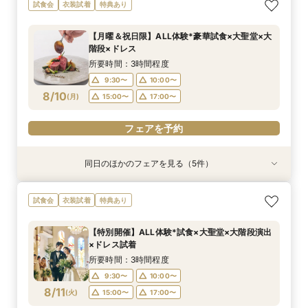
【フリードリンク特典付】試食×最大130万円優
【迷っている方も大歓迎】最短90分×見積もり相
【フォト婚】貸切邸宅で残す大切な一日！期間限
今月限定【130万優待★ドレス試着】光の大聖堂
試食会
衣装試着
特典あり
待×リゾート
談×次回試食付
定特典付相談会
×特製スイーツ
所要時間：3時間程度
所要時間：3時間程度
所要時間：1時間程度
所要時間：3時間程度
【月曜＆祝日限】ALL体験*豪華試食×大聖堂×大
10:00〜
9:30〜
9:30〜
9:30〜
10:00〜
10:00〜
10:00〜
15:00〜
階段×ドレス
8/9
8/9
8/9
8/9
(
(
(
(
日
日
日
日
)
)
)
)
15:00〜
17:00〜
15:00〜
15:00〜
17:00〜
17:00〜
17:00〜
所要時間：3時間程度
9:30〜
10:00〜
フェアを予約
フェアを予約
フェアを予約
フェアを予約
8/10
(
月
)
15:00〜
17:00〜
フェアを予約
同日のほかのフェアを見る（5件）
衣装試着
衣装試着
試食会
衣装試着
試食会
衣装試着
衣装試着
特典あり
特典あり
特典あり
特典あり
特典あり
【自宅で式場見学★】在宅&スマホでOK！オン
【迷っている方も大歓迎】最短90分×見積もり相
＼前々日〜当日予約◎／フレンチ試食＆直前予約
【フォト婚】貸切邸宅で残す大切な一日！期間限
今月限定【130万優待★ドレス試着】光の大聖堂
試食会
衣装試着
特典あり
ライン相談会♪
談×次回試食付
限定前撮り特典付
定特典付相談会
×特製スイーツ
所要時間：1時間程度
所要時間：3時間程度
所要時間：3時間30分程度
所要時間：1時間程度
所要時間：3時間程度
【特別開催】ALL体験*試食×大聖堂×大階段演出
10:00〜
10:00〜
9:30〜
9:30〜
9:30〜
10:00〜
10:00〜
10:00〜
17:00〜
15:00〜
×ドレス試着
8/10
8/10
8/10
8/10
8/10
(
(
(
(
(
月
月
月
月
月
)
)
)
)
)
17:00〜
15:00〜
15:00〜
15:00〜
17:00〜
17:00〜
17:00〜
所要時間：3時間程度
9:30〜
10:00〜
フェアを予約
フェアを予約
フェアを予約
フェアを予約
フェアを予約
8/11
(
火
)
15:00〜
17:00〜