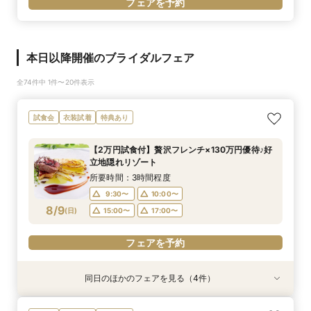
フェアを予約
本日以降開催のブライダルフェア
全74件中 1件〜20件表示
試食会
衣装試着
特典あり
【2万円試食付】贅沢フレンチ×130万円優待♪好
立地隠れリゾート
所要時間：3時間程度
9:30〜
10:00〜
8/9
(
日
)
15:00〜
17:00〜
フェアを予約
同日のほかのフェアを見る（4件）
試食会
衣装試着
衣装試着
試食会
衣装試着
衣装試着
特典あり
特典あり
特典あり
特典あり