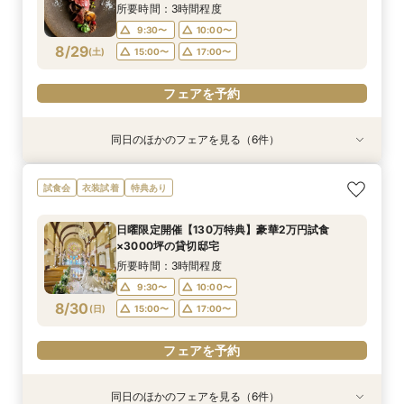
8/28
8/28
8/28
8/28
8/28
(
(
(
(
(
金
金
金
金
金
)
)
)
)
)
17:00〜
15:00〜
15:00〜
15:00〜
17:00〜
17:00〜
17:00〜
所要時間：3時間程度
9:30〜
10:00〜
フェアを予約
フェアを予約
フェアを予約
フェアを予約
フェアを予約
8/29
(
土
)
15:00〜
17:00〜
フェアを予約
同日のほかのフェアを見る（6件）
試食会
衣装試着
衣装試着
試食会
衣装試着
試食会
衣装試着
衣装試着
衣装試着
特典あり
特典あり
特典あり
特典あり
特典あり
特典あり
【フリードリンク特典付】試食×最大130万円優
【自宅で式場見学★】在宅&スマホでOK！オン
【迷っている方も大歓迎】最短90分×見積もり相
＼前々日〜当日予約◎／フレンチ試食＆直前予約
【フォト婚】貸切邸宅で残す大切な一日！期間限
今月限定【130万優待★ドレス試着】光の大聖堂
試食会
衣装試着
特典あり
待×リゾート
ライン相談会♪
談×次回試食付
限定前撮り特典付
定特典付相談会
×特製スイーツ
所要時間：3時間程度
所要時間：1時間程度
所要時間：3時間程度
所要時間：3時間30分程度
所要時間：1時間程度
所要時間：3時間程度
日曜限定開催【130万特典】豪華2万円試食
10:00〜
10:00〜
9:30〜
9:30〜
9:30〜
9:30〜
10:00〜
10:00〜
10:00〜
10:00〜
17:00〜
15:00〜
×3000坪の貸切邸宅
8/29
8/29
8/29
8/29
8/29
8/29
(
(
(
(
(
(
土
土
土
土
土
土
)
)
)
)
)
)
15:00〜
17:00〜
15:00〜
15:00〜
15:00〜
17:00〜
17:00〜
17:00〜
17:00〜
所要時間：3時間程度
9:30〜
10:00〜
フェアを予約
フェアを予約
フェアを予約
フェアを予約
フェアを予約
フェアを予約
8/30
(
日
)
15:00〜
17:00〜
フェアを予約
同日のほかのフェアを見る（6件）
衣装試着
衣装試着
試食会
試食会
衣装試着
試食会
衣装試着
衣装試着
衣装試着
特典あり
特典あり
特典あり
特典あり
特典あり
特典あり