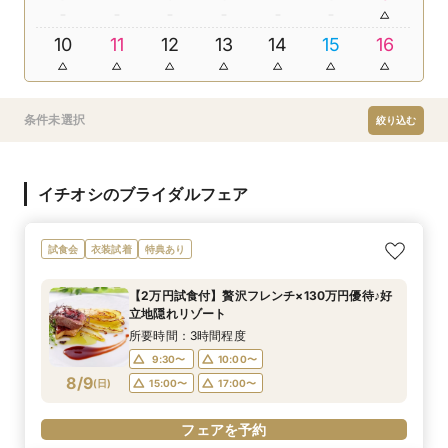
10
11
12
13
14
15
16
条件未選択
絞り込む
イチオシのブライダルフェア
試食会
衣装試着
特典あり
【2万円試食付】贅沢フレンチ×130万円優待♪好
立地隠れリゾート
所要時間：3時間程度
9:30〜
10:00〜
8/9
(
日
)
15:00〜
17:00〜
フェアを予約