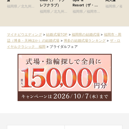
レフクラブ）
Resort（ザ・ル
福岡県／北九州
福岡県／福岡
イガンズ.スパ ＆
市・周辺（小倉ほ
福岡県／北九州
福岡県／福岡市・
周辺（博多・
リゾート）
か）
市・周辺（小倉ほ
周辺（博多・天神
ほか）
か）
ほか）
マイナビウエディング
>
結婚式場TOP
>
福岡県の結婚式場
>
福岡市・周
辺（博多・天神ほか）の結婚式場
>
博多の結婚式場ランキング
>
ザ・ロ
イヤルクラシック 福岡
>
ブライダルフェア