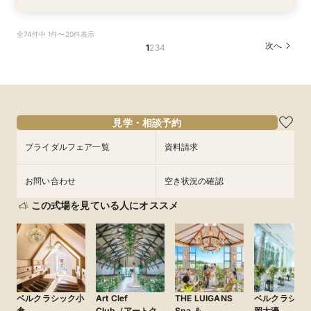
【自宅で式場見学★】在宅&スマホでOK！オン
【迷っている方も大歓迎】最短90分×見積もり相
＼前々日〜当日予約◎／フレンチ試食＆直前予約
【120名広々】大人数ゲスト◎好立地の貸切リ
【フォト婚】貸切邸宅で残す大切な一日！期間限
今月限定【130万優待★ドレス試着】光の大聖堂
全74件中 1件〜20件表示
ライン相談会♪
談×次回試食付
限定前撮り特典付
ゾートウエディング
定特典付相談会
×特製スイーツ
次へ
1
2
3
4
所要時間：1時間程度
所要時間：3時間程度
所要時間：3時間30分程度
所要時間：3時間程度
所要時間：1時間程度
所要時間：3時間程度
10:00〜
10:00〜
9:30〜
9:30〜
9:30〜
9:30〜
10:00〜
10:00〜
10:00〜
10:00〜
17:00〜
15:00〜
8/30
8/30
8/30
8/30
8/30
8/30
(
(
(
(
(
(
日
日
日
日
日
日
)
)
)
)
)
)
17:00〜
15:00〜
15:00〜
15:00〜
15:00〜
17:00〜
17:00〜
17:00〜
17:00〜
フェアを予約
フェアを予約
フェアを予約
フェアを予約
フェアを予約
フェアを予約
見学・相談予約
ブライダルフェア一覧
資料請求
お問い合わせ
空き状況の確認
この式場を見ている人にオススメ
ベルクラシック小
Art Clef
THE LUIGANS
ベルクラシッ
倉
Club（アートク
Spa ＆
岡大濠