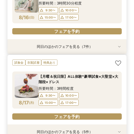
8/15
8/15
8/15
8/15
8/15
8/15
8/15
(
(
(
(
(
(
(
土
土
土
土
土
土
土
)
)
)
)
)
)
)
15:00〜
17:00〜
15:00〜
15:00〜
15:00〜
15:00〜
17:00〜
17:00〜
17:00〜
17:00〜
17:00〜
所要時間：3時間30分程度
9:30〜
10:00〜
フェアを予約
フェアを予約
フェアを予約
フェアを予約
フェアを予約
フェアを予約
フェアを予約
8/16
(
日
)
15:00〜
17:00〜
フェアを予約
同日のほかのフェアを見る（7件）
試食会
衣装試着
衣装試着
試食会
試食会
衣装試着
試食会
衣装試着
衣装試着
衣装試着
衣装試着
特典あり
特典あり
特典あり
特典あり
特典あり
特典あり
特典あり
日曜限定開催【130万特典】豪華2万円試食
【自宅で式場見学★】在宅&スマホでOK！オン
【迷っている方も大歓迎】最短90分×見積もり相
＼前々日〜当日予約◎／フレンチ試食＆直前予約
【120名広々】大人数ゲスト◎好立地の貸切リ
【フォト婚】貸切邸宅で残す大切な一日！期間限
今月限定【130万優待★ドレス試着】光の大聖堂
試食会
衣装試着
特典あり
×3000坪の貸切邸宅
ライン相談会♪
談×次回試食付
限定前撮り特典付
ゾートウエディング
定特典付相談会
×特製スイーツ
所要時間：3時間程度
所要時間：1時間程度
所要時間：3時間程度
所要時間：3時間30分程度
所要時間：3時間程度
所要時間：1時間程度
所要時間：3時間程度
【月曜＆祝日限】ALL体験*豪華試食×大聖堂×大
10:00〜
10:00〜
9:30〜
9:30〜
9:30〜
9:30〜
9:30〜
10:00〜
10:00〜
10:00〜
10:00〜
10:00〜
17:00〜
15:00〜
階段×ドレス
8/16
8/16
8/16
8/16
8/16
8/16
8/16
(
(
(
(
(
(
(
日
日
日
日
日
日
日
)
)
)
)
)
)
)
15:00〜
17:00〜
15:00〜
15:00〜
15:00〜
15:00〜
17:00〜
17:00〜
17:00〜
17:00〜
17:00〜
所要時間：3時間程度
9:30〜
10:00〜
フェアを予約
フェアを予約
フェアを予約
フェアを予約
フェアを予約
フェアを予約
フェアを予約
8/17
(
月
)
15:00〜
17:00〜
フェアを予約
同日のほかのフェアを見る（5件）
衣装試着
衣装試着
試食会
衣装試着
試食会
衣装試着
衣装試着
特典あり
特典あり
特典あり
特典あり
特典あり