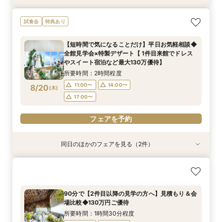
おもてなし◎【ご親族様中心の少人数ウェディン
【マイナビ限定BIG】初めての見学にもおすすめ
試食会
特典あり
グ】特選牛食べ比べフェア
◎ナチュラルな選べるチャペるで挙式体験×4万
相当の特選牛食べ比べ試食×貸切W体験ができる
所要時間：3時間程度
【短時間で気になることだけ】平日お気軽相談◆
安心相談会
所要時間：3時間程度
10:00〜
14:00〜
全館見学会×特製デザート【 1件目来館でドレス
10:00〜
14:00〜
8/18
8/18
やスイート宿泊など最大130万優待】
(
(
火
火
)
)
所要時間：2時間程度
フェアを予約
フェアを予約
11:00〜
14:00〜
8/20
(
木
)
17:00〜
フェアを予約
同日のほかのフェアを見る（2件）
試食会
試食会
特典あり
特典あり
おもてなし◎【ご親族様中心の少人数ウェディン
【マイナビ限定◆平日BIG】初めての見学にもお
グ】特選牛食べ比べフェア
すすめ◎ナチュラルな選べるチャペるで挙式体験
×4万相当の特選牛食べ比べ試食×貸切W体験がで
所要時間：3時間程度
90分で【2件目以降の見学の方へ】見積もり＆会
きる安心相談会
所要時間：3時間程度
10:00〜
14:00〜
場比較◆130万円ご優待
10:00〜
14:00〜
8/20
8/20
(
(
木
木
)
)
所要時間：1時間30分程度