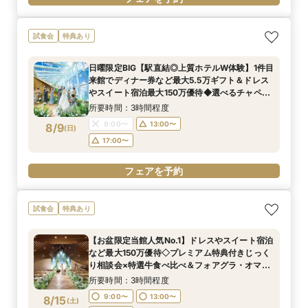
試食会
特典あり
日曜限定BIG【駅直結◎上質ホテルW体験】1件目
来館でディナー券など最大5.5万ギフト＆ドレス
やスイート宿泊最大150万優待◆選べるチャペル
で挙式体験×特選牛食べ比べなど豪華4万試食付
所要時間：3時間程度
きフェア
9:00〜
13:00〜
8/9
(
日
)
17:00〜
フェアを予約
試食会
特典あり
【お盆限定当館人気No.1】ドレスやスイート宿泊
など最大150万優待◇プレミアム特典付きじっく
り相談会×特選牛食べ比べ＆フォアグラ・オマー
ル海老など豪華4万試食×選べるチャペル＆パー
所要時間：3時間程度
ティ会場見学フェア
9:00〜
13:00〜
8/15
(
土
)