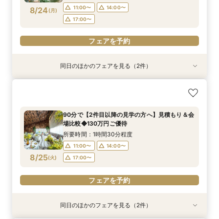
フェアを予約
フェアを予約
フェアを予約
11:00〜
14:00〜
8/24
(
月
)
17:00〜
フェアを予約
同日のほかのフェアを見る（2件）
試食会
試食会
特典あり
特典あり
おもてなし◎【ご親族様中心の少人数ウェディン
【マイナビ限定◆平日BIG】初めての見学にもお
グ】特選牛食べ比べフェア
すすめ◎ナチュラルな選べるチャペるで挙式体験
×4万相当の特選牛食べ比べ試食×貸切W体験がで
所要時間：3時間程度
90分で【2件目以降の見学の方へ】見積もり＆会
きる安心相談会
所要時間：3時間程度
10:00〜
14:00〜
場比較◆130万円ご優待
10:00〜
14:00〜
8/24
8/24
(
(
月
月
)
)
所要時間：1時間30分程度
11:00〜
14:00〜
フェアを予約
フェアを予約
8/25
(
火
)
17:00〜
フェアを予約
同日のほかのフェアを見る（2件）
試食会
試食会
特典あり
特典あり