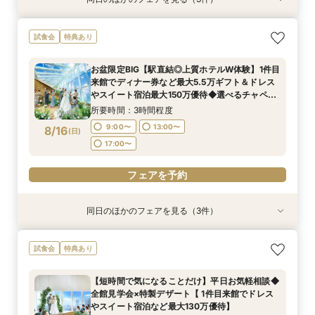
試食会
試食会
試食会
特典あり
特典あり
特典あり
初見学も大歓迎！特選牛食べ比べ×豪華ホテルW
アクセス抜群・全天候型ホテル｜上質なおもてな
おもてなし◎【ご親族様中心の少人数W】特選牛
試食会
特典あり
おもてなし体験
し＆豪華試食特典で贅沢体験
食べ比べ＆オマール海老試食付きフェア
所要時間：3時間程度
所要時間：3時間程度
所要時間：3時間程度
お盆限定BIG【駅直結◎上質ホテルW体験】1件目
9:00〜
9:00〜
9:00〜
13:00〜
13:00〜
13:00〜
来館でディナー券など最大5.5万ギフト＆ドレス
8/15
8/15
8/15
やスイート宿泊最大150万優待◆選べるチャペル
(
(
(
土
土
土
)
)
)
17:00〜
17:00〜
17:00〜
で挙式体験×特選牛食べ比べなど豪華4万試食付
所要時間：3時間程度
きフェア
フェアを予約
フェアを予約
フェアを予約
9:00〜
13:00〜
8/16
(
日
)
17:00〜
フェアを予約
同日のほかのフェアを見る（3件）
試食会
試食会
試食会
特典あり
特典あり
特典あり
【料理重視必見☆オープンキッチン◎】特選牛食
アクセス抜群・全天候型ホテル｜上質なおもてな
おもてなし◎【ご親族様中心の少人数W】特選牛
試食会
特典あり
べ比べ試食フェア
し＆豪華試食特典で贅沢体験
食べ比べ＆オマール海老試食付きフェア
所要時間：3時間程度
所要時間：3時間程度
所要時間：3時間程度
【短時間で気になることだけ】平日お気軽相談◆
9:00〜
9:00〜
9:00〜
13:00〜
13:00〜
13:00〜
全館見学会×特製デザート【 1件目来館でドレス
8/16
8/16
8/16
やスイート宿泊など最大130万優待】
(
(
(
日
日
日
)
)
)
17:00〜
17:00〜
17:00〜