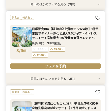
同日のほかのフェアを見る（3件）
試食会
試食会
試食会
特典あり
特典あり
特典あり
初見学も大歓迎！特選牛食べ比べ×豪華ホテルW
アクセス抜群・全天候型ホテル｜上質なおもてな
おもてなし◎【ご親族様中心の少人数W】特選牛
試食会
特典あり
おもてなし体験
し＆豪華試食特典で贅沢体験
食べ比べ＆オマール海老試食付きフェア
所要時間：3時間程度
所要時間：3時間程度
所要時間：3時間程度
日曜限定BIG【駅直結◎上質ホテルW体験】1件目
9:00〜
9:00〜
9:00〜
13:00〜
13:00〜
13:00〜
来館でディナー券など最大5.5万ギフト＆ドレス
8/8
8/8
8/8
やスイート宿泊最大150万優待◆選べるチャペル
(
(
(
土
土
土
)
)
)
17:00〜
17:00〜
17:00〜
で挙式体験×特選牛食べ比べなど豪華4万試食付
所要時間：3時間程度
きフェア
フェアを予約
フェアを予約
フェアを予約
9:00〜
13:00〜
8/9
(
日
)
17:00〜
フェアを予約
同日のほかのフェアを見る（3件）
試食会
試食会
試食会
特典あり
特典あり
特典あり
【料理重視必見☆オープンキッチン◎】特選牛食
アクセス抜群・全天候型ホテル｜上質なおもてな
おもてなし◎【ご親族様中心の少人数W】特選牛
試食会
特典あり
べ比べ試食フェア
し＆豪華試食特典で贅沢体験
食べ比べ＆オマール海老試食付きフェア
所要時間：3時間程度
所要時間：3時間程度
所要時間：3時間程度
【短時間で気になることだけ】平日お気軽相談◆
9:00〜
9:00〜
9:00〜
13:00〜
13:00〜
13:00〜
全館見学会×特製デザート【 1件目来館でドレス