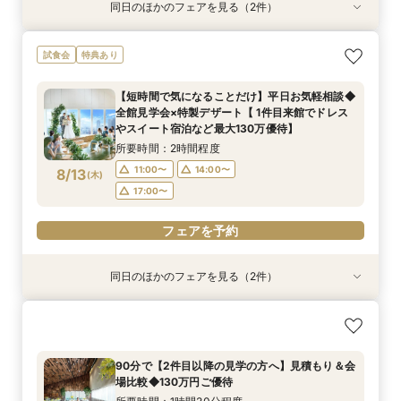
同日のほかのフェアを見る（2件）
試食会
試食会
特典あり
特典あり
おもてなし◎【ご親族様中心の少人数W】特選牛
おもてなし◎【ご親族様中心の少人数ウェディン
試食会
特典あり
食べ比べ＆オマール海老試食付きフェア
グ】特選牛食べ比べフェア
所要時間：3時間程度
所要時間：3時間程度
【短時間で気になることだけ】平日お気軽相談◆
10:00〜
9:00〜
14:00〜
13:00〜
全館見学会×特製デザート【 1件目来館でドレス
8/11
8/11
やスイート宿泊など最大130万優待】
(
(
火
火
)
)
17:00〜
所要時間：2時間程度
フェアを予約
フェアを予約
11:00〜
14:00〜
8/13
(
木
)
17:00〜
フェアを予約
同日のほかのフェアを見る（2件）
試食会
試食会
特典あり
特典あり
おもてなし◎【ご親族様中心の少人数ウェディン
【マイナビ限定◆お盆BIG】初めての見学にもお
グ】特選牛食べ比べフェア
すすめ◎ナチュラルな選べるチャペるで挙式体験
×4万相当の特選牛食べ比べ試食×貸切W体験がで
所要時間：3時間程度
90分で【2件目以降の見学の方へ】見積もり＆会
きる安心相談会
所要時間：3時間程度
10:00〜
14:00〜
場比較◆130万円ご優待
10:00〜
14:00〜
8/13
8/13
(
(
木
木
)
)