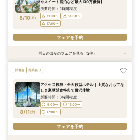
8/9
8/9
8/9
やスイート宿泊など最大130万優待】
(
(
(
日
日
日
)
)
)
17:00〜
17:00〜
17:00〜
所要時間：2時間程度
フェアを予約
フェアを予約
フェアを予約
11:00〜
14:00〜
8/10
(
月
)
17:00〜
フェアを予約
同日のほかのフェアを見る（2件）
試食会
試食会
特典あり
特典あり
おもてなし◎【ご親族様中心の少人数ウェディン
【マイナビ限定◆平日BIG】初めての見学にもお
試食会
特典あり
グ】特選牛食べ比べフェア
すすめ◎ナチュラルな選べるチャペるで挙式体験
×4万相当の特選牛食べ比べ試食×貸切W体験がで
所要時間：3時間程度
アクセス抜群・全天候型ホテル｜上質なおもてな
きる安心相談会
所要時間：3時間程度
10:00〜
14:00〜
し＆豪華試食特典で贅沢体験
10:00〜
14:00〜
8/10
8/10
(
(
月
月
)
)
所要時間：3時間程度
9:00〜
13:00〜
フェアを予約
フェアを予約
8/11
(
火
)
17:00〜
フェアを予約