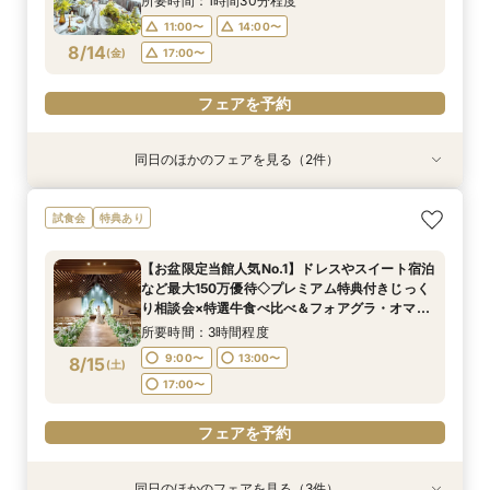
所要時間：1時間30分程度
11:00〜
14:00〜
フェアを予約
フェアを予約
8/14
(
金
)
17:00〜
フェアを予約
同日のほかのフェアを見る（2件）
試食会
試食会
特典あり
特典あり
おもてなし◎【ご親族様中心の少人数ウェディン
【マイナビ限定BIG】初めての見学にもおすすめ
試食会
特典あり
グ】特選牛食べ比べフェア
◎ナチュラルな選べるチャペるで挙式体験×4万
相当の特選牛食べ比べ試食×貸切W体験ができる
所要時間：3時間程度
【お盆限定当館人気No.1】ドレスやスイート宿泊
安心相談会
所要時間：3時間程度
10:00〜
14:00〜
など最大150万優待◇プレミアム特典付きじっく
10:00〜
14:00〜
8/14
8/14
り相談会×特選牛食べ比べ＆フォアグラ・オマー
(
(
金
金
)
)
ル海老など豪華4万試食×選べるチャペル＆パー
所要時間：3時間程度
ティ会場見学フェア
フェアを予約
フェアを予約
9:00〜
13:00〜
8/15
(
土
)
17:00〜
フェアを予約
同日のほかのフェアを見る（3件）