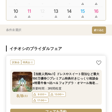
10
11
12
13
14
15
16
条件未選択
絞り込む
イチオシのブライダルフェア
試食会
特典あり
【当館人気No.1】ドレスやスイート宿泊など最大
150万優待◇プレミアム特典付きじっくり相談会
×特選牛食べ比べ＆フォアグラ・オマール海老な
ど豪華4万試食×選べるチャペル＆パーティ会場
所要時間：3時間程度
見学フェア
9:00〜
13:00〜
8/8
(
土
)
17:00〜
フェアを予約