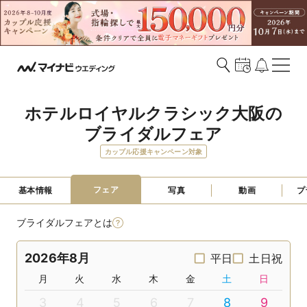
ホテルロイヤルクラシック大阪の
ブライダルフェア
カップル応援キャンペーン対象
フェア
基本情報
写真
動画
プ
ブライダルフェアとは
2026年8月
平日
土日祝
月
火
水
木
金
土
日
3
4
5
6
7
8
9