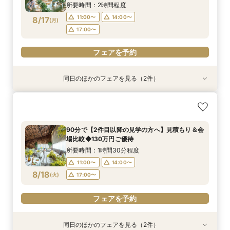
所要時間：2時間程度
フェアを予約
フェアを予約
フェアを予約
11:00〜
14:00〜
8/17
(
月
)
17:00〜
フェアを予約
同日のほかのフェアを見る（2件）
試食会
試食会
特典あり
特典あり
おもてなし◎【ご親族様中心の少人数ウェディン
【マイナビ限定◆平日BIG】初めての見学にもお
グ】特選牛食べ比べフェア
すすめ◎ナチュラルな選べるチャペるで挙式体験
×4万相当の特選牛食べ比べ試食×貸切W体験がで
所要時間：3時間程度
90分で【2件目以降の見学の方へ】見積もり＆会
きる安心相談会
所要時間：3時間程度
10:00〜
14:00〜
場比較◆130万円ご優待
10:00〜
14:00〜
8/17
8/17
(
(
月
月
)
)
所要時間：1時間30分程度
11:00〜
14:00〜
フェアを予約
フェアを予約
8/18
(
火
)
17:00〜
フェアを予約
同日のほかのフェアを見る（2件）
試食会
試食会
特典あり
特典あり