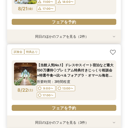
11:00〜
14:00〜
フェアを予約
フェアを予約
8/21
(
金
)
17:00〜
フェアを予約
同日のほかのフェアを見る（2件）
試食会
試食会
特典あり
特典あり
おもてなし◎【ご親族様中心の少人数ウェディン
【マイナビ限定BIG】初めての見学にもおすすめ
試食会
特典あり
グ】特選牛食べ比べフェア
◎ナチュラルな選べるチャペるで挙式体験×4万
相当の特選牛食べ比べ試食×貸切W体験ができる
所要時間：3時間程度
【当館人気No.1】ドレスやスイート宿泊など最大
安心相談会
所要時間：3時間程度
10:00〜
14:00〜
150万優待◇プレミアム特典付きじっくり相談会
10:00〜
14:00〜
8/21
8/21
×特選牛食べ比べ＆フォアグラ・オマール海老な
(
(
金
金
)
)
ど豪華4万試食×選べるチャペル＆パーティ会場
所要時間：3時間程度
見学フェア
フェアを予約
フェアを予約
9:00〜
13:00〜
8/22
(
土
)
17:00〜
フェアを予約
同日のほかのフェアを見る（3件）
試食会
試食会
試食会
特典あり
特典あり
特典あり