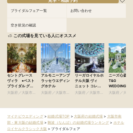
見学・相談予約
ブライダルフェア一覧
お問い合わせ
空き状況の確認
この式場を見ている人にオススメ
セントグレース
アルモニーアンブ
リーガロイヤルホ
ニーズ心斎橋 b
ヴィラ ●ベスト
ラッセウエディン
テル大阪 ヴィ
T&G
ブライダル グ
グホテル
ニェット コレク
WEDDING(旧
ループ
ション
ルモニーアン
大阪府／大阪市南
大阪府／大阪市北
大阪府／大阪市北
大阪府／大阪
ラッセイット
部・東大阪
部・北摂・京阪
部・北摂・京阪
部・東大阪
ス)
マイナビウエディング
>
結婚式場TOP
>
大阪府の結婚式場
>
大阪市南
部・東大阪の結婚式場
>
難波（なんば）の結婚式場ランキング
>
ホテル
ロイヤルクラシック大阪
>
ブライダルフェア