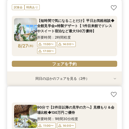
おもてなし◎【ご親族様中心の少人数ウェディン
【マイナビ限定BIG】初めての見学にもおすすめ
試食会
特典あり
グ】特選牛食べ比べフェア
◎ナチュラルな選べるチャペるで挙式体験×4万
相当の特選牛食べ比べ試食×貸切W体験ができる
所要時間：3時間程度
【短時間で気になることだけ】平日お気軽相談◆
安心相談会
所要時間：3時間程度
10:00〜
14:00〜
全館見学会×特製デザート【 1件目来館でドレス
10:00〜
14:00〜
8/25
8/25
やスイート宿泊など最大130万優待】
(
(
火
火
)
)
所要時間：2時間程度
フェアを予約
フェアを予約
11:00〜
14:00〜
8/27
(
木
)
17:00〜
フェアを予約
同日のほかのフェアを見る（2件）
試食会
試食会
特典あり
特典あり
おもてなし◎【ご親族様中心の少人数ウェディン
【マイナビ限定◆平日BIG】初めての見学にもお
グ】特選牛食べ比べフェア
すすめ◎ナチュラルな選べるチャペるで挙式体験
×4万相当の特選牛食べ比べ試食×貸切W体験がで
所要時間：3時間程度
90分で【2件目以降の見学の方へ】見積もり＆会
きる安心相談会
所要時間：3時間程度
10:00〜
14:00〜
場比較◆130万円ご優待
10:00〜
14:00〜
8/27
8/27
(
(
木
木
)
)
所要時間：1時間30分程度
11:00〜
14:00〜