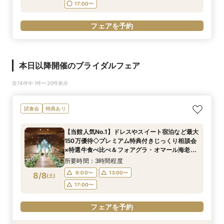
17:00〜
フェアを予約
本日以降開催のブライダルフェア
全74件中 1件〜20件表示
試食会
特典あり
【当館人気No.1】ドレスやスイート宿泊など最大
150万優待◇プレミアム特典付きじっくり相談会
×特選牛食べ比べ＆フォアグラ・オマール海老な
ど豪華4万試食×選べるチャペル＆パーティ会場
所要時間：3時間程度
見学フェア
9:00〜
13:00〜
8/8
(
土
)
17:00〜
フェアを予約