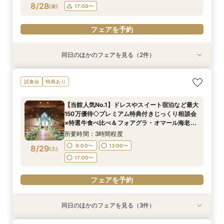
フェアを予約
フェアを予約
8/28
(
金
)
17:00〜
フェアを予約
同日のほかのフェアを見る（2件）
試食会
試食会
特典あり
特典あり
おもてなし◎【ご親族様中心の少人数ウェディン
【マイナビ限定BIG】初めての見学にもおすすめ
試食会
特典あり
グ】特選牛食べ比べフェア
◎ナチュラルな選べるチャペるで挙式体験×4万
相当の特選牛食べ比べ試食×貸切W体験ができる
所要時間：3時間程度
【当館人気No.1】ドレスやスイート宿泊など最大
安心相談会
所要時間：3時間程度
10:00〜
14:00〜
150万優待◇プレミアム特典付きじっくり相談会
10:00〜
14:00〜
8/28
8/28
×特選牛食べ比べ＆フォアグラ・オマール海老な
(
(
金
金
)
)
ど豪華4万試食×選べるチャペル＆パーティ会場
所要時間：3時間程度
見学フェア
フェアを予約
フェアを予約
9:00〜
13:00〜
8/29
(
土
)
17:00〜
フェアを予約
同日のほかのフェアを見る（3件）
試食会
試食会
試食会
特典あり
特典あり
特典あり