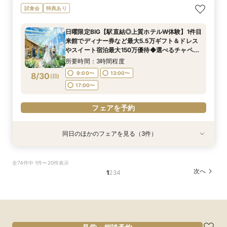
初見学も大歓迎！特選牛食べ比べ×豪華ホテルW
アクセス抜群・全天候型ホテル｜上質なおもてな
おもてなし◎【ご親族様中心の少人数W】特選牛
試食会
特典あり
おもてなし体験
し＆豪華試食特典で贅沢体験
食べ比べ＆オマール海老試食付きフェア
所要時間：3時間程度
所要時間：3時間程度
所要時間：3時間程度
日曜限定BIG【駅直結◎上質ホテルW体験】1件目
9:00〜
9:00〜
9:00〜
13:00〜
13:00〜
13:00〜
来館でディナー券など最大5.5万ギフト＆ドレス
8/29
8/29
8/29
やスイート宿泊最大150万優待◆選べるチャペル
(
(
(
土
土
土
)
)
)
17:00〜
17:00〜
17:00〜
で挙式体験×特選牛食べ比べなど豪華4万試食付
所要時間：3時間程度
きフェア
フェアを予約
フェアを予約
フェアを予約
9:00〜
13:00〜
8/30
(
日
)
17:00〜
フェアを予約
同日のほかのフェアを見る（3件）
試食会
試食会
試食会
特典あり
特典あり
特典あり
【料理重視必見☆オープンキッチン◎】特選牛食
アクセス抜群・全天候型ホテル｜上質なおもてな
おもてなし◎【ご親族様中心の少人数W】特選牛
全74件中 1件〜20件表示
べ比べ試食フェア
し＆豪華試食特典で贅沢体験
食べ比べ＆オマール海老試食付きフェア
次へ
1
2
3
4
所要時間：3時間程度
所要時間：3時間程度
所要時間：3時間程度
9:00〜
9:00〜
9:00〜
13:00〜
13:00〜
13:00〜
8/30
8/30
8/30
(
(
(
日
日
日
)
)
)
17:00〜
17:00〜
17:00〜
フェアを予約
フェアを予約
フェアを予約