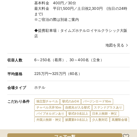
基本料金 400円／30分
最大料金 平日1,500円／土日祝2,300円 (当日の24時
まで)
※ご宿泊の際は別途ご案内
◆提携駐車場：タイムズホテルロイヤルクラシック大阪
店
地図を見る
6～250名（着席）、30～400名（立食）
収容人数
225万円〜325万円（60名）
平均価格
ホテル
会場タイプ
こだわり条件
独立型チャペル
挙式のみOK
バージンロード10m
チャペル天井10m
自然光が入る挙式
ステンドグラスあり
パイプオルガンあり
挙式80名以上
日本人牧師・神父
外国人牧師・神父
披露宴80名以上
少人数対応
高層階会場
フロア貸切
ナイトウエディング
提携教会・神社あり
披露宴のみ可
会場内に階段
オープンキッチン
フレンチ
フェア一覧