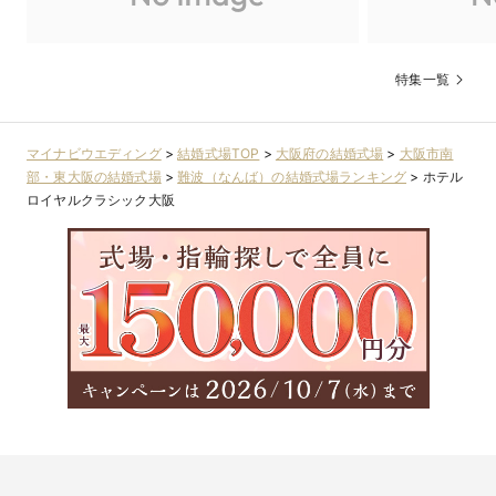
特集一覧
マイナビウエディング
>
結婚式場TOP
>
大阪府の結婚式場
>
大阪市南
部・東大阪の結婚式場
>
難波（なんば）の結婚式場ランキング
>
ホテル
ロイヤルクラシック大阪
チャペル入場体験や、ご披露宴会場のご見学、フレン
チコースのご試食で おふたりの結婚式へのイメージが
ぐっと広がる特別なフェア
１．経験豊富な専任のプランナーとの相談会

おふたりのご希望に沿った結婚式をご提案

2．選べる2つのチャペルのご案内

日本を代表する建築家“隈研吾氏”が手掛けた2つのチャペル

3．趣の異なる5つの披露宴会場のご案内

大阪エリアでは珍しい少人数様の会場から最大250名様での

ご利用が可能な広々とした会場まで

4．豪華フレンチご試食
