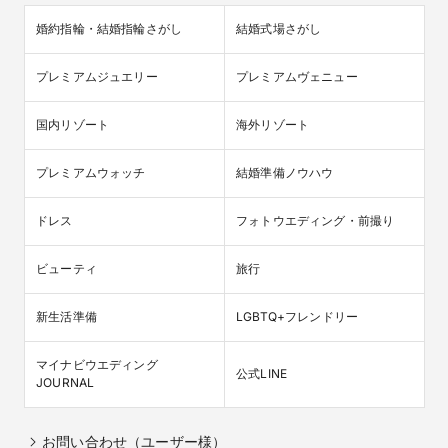
特選牛食べ比べ・オマール海老

豪華フレンチ7品目4万円相当をご用意
婚約指輪・結婚指輪さがし
結婚式場さがし
プレミアムジュエリー
プレミアムヴェニュー
国内リゾート
海外リゾート
プレミアムウォッチ
結婚準備ノウハウ
ドレス
フォトウエディング・前撮り
ビューティ
旅行
＜2026年オータムプラン＞2026年10～12月限定【60
新生活準備
LGBTQ+フレンドリー
名239万4359円】最大150万円優待 明るく涼やかな人
気シのオータムプラン なんば駅直結の利便性とフロア
マイナビウエディング

貸切のプライベート空間。華やかな装飾と共に、大切
公式LINE
JOURNAL
なゲストとのひとときを楽しんで。
・挙式前日or当日のスイートルームご宿泊プレゼント

※2026年8月末までのご来館・ご成約に限る

お問い合わせ（ユーザー様）