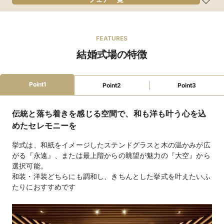
和食
和洋折衷
食物アレルギー対応
オリジナルメニュー
オーダーケーキ
デザートビュッフェ
宿泊施設提携
ガーデン・庭
プロジェクターあり
結納可
新郎新婦控室あり
親族控室あり
ゲスト控室あり
FEATURES
バリアフリー対応
新郎新婦衣装充実
マタニティドレス充実
結婚式場の特徴
親族ゲスト衣装レンタル
親族着付あり
wifi対応
デザイナーズ
和装が充実
歴史的建造物
ローン利用可
駅徒歩5分
駐車場あり
インターチェンジ5km圏内
窓付き会場
テラス
挙式可
3時間以上利用可
二次会可
Point1
Point2
Point3
ビュッフェ形式
コース料理
フリードリンク
ステージ
バーカウンター
楽器演奏可
マイク・音響
クローク
伝統と落ち着きを感じる空間で、和も洋も叶う心を込
ピアノ
照明設備
携帯の電波が入る
プチギフト
引き出物手配
景品手配
BGM手配
招待状・印刷物手配
めたセレモニーを
カラオケ手配
装花手配
ウェルカムボード手配
ゲーム各種手配(ビンゴ)
挙式は、和紙をイメージしたステンドグラスと木の温かみが広
がる『永遠』、または最上階からの眺望が魅力の『大空』から
ファミリーウェ
授乳室
オムツ替えスペース
ベビーベッド
キッズスペース
選択可能。
ディング
子ども用衣装
子ども用おもちゃ
離乳食持込可
和装・洋装どちらにも調和し、きちんとした挙式を叶えたいふ
アレルギー対応
たりにおすすめです
教会式275,000円（チャペル）、人前式275,000円
挙式スタイル
（チャペル）