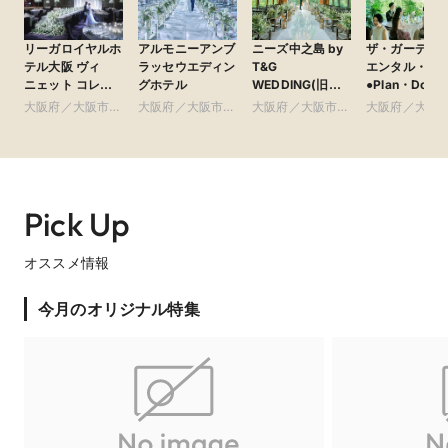
リーガロイヤルホ
アルモニーアンブ
ニーズ中之島 by
ザ・ガーデン
テル大阪 ヴィ
ラッセウエディン
T&G
エンタル・大
ニェット コレク
グホテル
WEDDING(旧
●Plan・Do・S
ション
アーセンティア迎
グループ
大阪府／大阪市北
大阪府／大阪市北
大阪府／大阪市北
大阪府／大阪
賓館 大阪)
部・北摂・京阪
部・北摂・京阪
部・北摂・京阪
部・北摂・京
【1件目来館特典】＆【成約特典】をご用意 ホテルレ
ストランディナーチケットやスイートルームを1泊など
Pick Up
嬉しいプレゼントが盛り沢山♪
【レストランチケット（1.5万円）相当をプレゼント！】沢山の
オススメ情報
式場がある中で初めての式場見学にホテルロイヤルクラシック
大阪を選んでいただいた新郎新婦様へ後日ゆっくりお過ごしい
ただける

今月のオリジナル特集
「ホテルレストランディナーチケット」をプレゼント！

またご成約特典では【スイートルーム1泊プレゼント】

他にも沢山お得で嬉しい特典をご用意しておりますので是非ご
来館お待ちしております。

（※対象のブライダルフェアに限ります、ディナーチケットは
新郎新婦様揃ってのご来館に限ります）