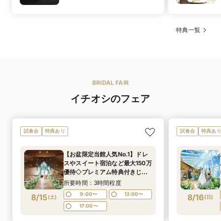
JOE/
NATURAL BEAUTY BASIC（ナチュラルビューティー
ベーシック）
b.b.duo/Myth Mock Moon（ミス モック ムーン） など
特典一覧
※サイズはものにより異なります。（5～31 号サイズま
であり）
国産牛フィレ肉のグリルと季節野菜をあらゆる調理方法
イチオシメ
で ソースヴァンルージュ
ニュー
i.e.(in essence)ドレスはYOKO YAMASHIRO Designsの
ゴージャスさの中にシックでコンテンポラリーな要素
を、「今」の加減で取り入れ世界中のトレンドを取り入
BRIDAL FAIR
フレンチ・和洋折衷
料理の種類
れたドレスブランドです。
イチオシのフェア
その他取り扱いブランドも多数ありベルクラシックグ
16,500円〜23,100円
料理料金
ループのお取り扱い衣裳点数、ブランド数は関西でトッ
特徴
お料理はご予算やお好みに合わせてご提案いたします。
プクラス。
手間暇かけて仕込んだ豪華食材をふんだんに使用
試食会
特典あり
試食会
特典あ
その至福の味は大切なゲストへの上質なおもてなしに
2フロアに渡る広々とした空間の中に完全個室のフィッ
前菜からデザートまで旬の食材や鮮度のいい素材の旨味
ティングルームは寛ぎのプライベート空間。特別な1日、
を最大限に
いちばん輝けるドレス選びを経験豊富なふたっふがお手
【お盆限定当館人気No.1】ドレ
引き出すため調理法にこだわりおふたりが招いた大切な
伝いいたします。
スやスイート宿泊など最大150万
ゲストに心から
優待◇プレミアム特典付きじっ
喜んでいただけるように最高の料理で
ウエディングドレス 5号〜／カラードレス 5号〜／タキ
くり相談会×特選牛食べ比べ＆
所要時間：3時間程度
シード S〜
フォアグラ・オマール海老など
9:00〜
13:00〜
8/15
8/16
ウエディングドレス・カラードレスは、
(
土
)
(
日
)
可
豪華4万試食×選べるチャペル＆
デザートビュッ
さまざまな体型にあわせて、
17:00〜
専属のパティシエ特製のホテルスイーツをビュッフェス
パーティ会場見学フェア
フェ
5～29号までの幅広いサイズバリエーションで、
タイルでお楽しみください。