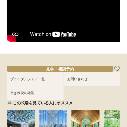
8月限定BIGフェア【ドレスやスイート宿泊など最大
150万優待】上質ホテルW体験◆特選牛＆フォアグラ・
オマール海老など豪華4万試食 ×選べるチャペル＆パー
ティ会場見学フェア
【来館特典】特選牛食べ比べ・フォアグラ・オマール海老など4
万円相当豪華7品コース試食

見学・相談予約
【成約特典】挙式料最大全額プレゼント＋会場費25万円分など
最大150万円相当OFFになる豪華15大特典＆挙式前日or当日のス
ブライダルフェア一覧
お問い合わせ
イートルーム一泊プレゼント

【さらに式場見学１件目のご来館で】ホテルペアディナーにご
招待

空き状況の確認
この式場を見ている人にオススメ