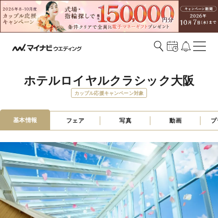
ホテルロイヤルクラシック大阪
カップル応援キャンペーン対象
基本情報
フェア
写真
動画
プ