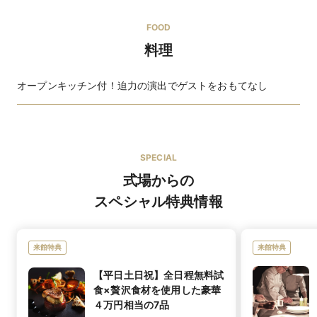
FOOD
料理
オープンキッチン付！迫力の演出でゲストをおもてなし
料理長自らが厳選したこだわりの食材 大自然の恵
みをたっぷりうけた『海の幸・山の幸』そんな素晴
SPECIAL
らしい旬の素材との出会い
式場からの
オリジナルブランド
スペシャル特典情報
in essence(イン エッセンス/自社ブランド)/
Laura Ashley（ローラ アシュレイ）/
KIYOKO HATA/Lulu felice (ルルフェリーチェ) /
来館特典
来館特典
Scena D'uno（シェーナ・ドゥーノ）/Ballerina
JILL STUART/Brilliantayu(ブリリアンターユ)/
【平日土日祝】全日程無料試
ANTEPRIMA/ ANNA BLANCA/ALESSA/HARDY AMIES
食×贅沢食材を使用した豪華
L'ATELIER MARIAGE (ラトリエマリアージュ)/ Barbie/
ブランド名
４万円相当の7品
Mika ninagawa/Charm/NICOLE/Petit Tomo/PAUL＆