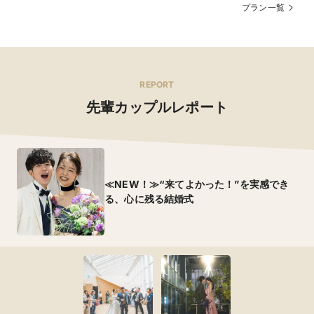
プラン一覧
可
お子様料理
小さなお子様へのワンプレートをはじめ、ハーフコース
など幅広くご提案いたします。アレルギーをお持ちのお
子様への対応もさせていただきます。
REPORT
先輩カップルレポート
オリジナルブランド
≪NEW！≫“来てよかった！”を実感でき
Dress Salon CHERIE
ブランド名
る、心に残る結婚式
-ドレスサロン シェリ-
レンタル価格
新婦 150,000円〜／新郎 50,000円〜
提携ショップ
Dress Salon CHERIE
ショップ名
-ドレスサロン シェリ-
有料