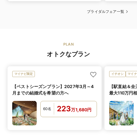
サイズ
花嫁の望みを叶える理想の
一着に出会うことができます。
可
シェフによる料
ブライダルフェア一覧
料理・食材のこだわりや、おふたりがお料理を通じてゲ
理説明
マタニティを含む、
ストへ届けたい想いをシェフがご紹介いたします。
ビックサイズのブランドドレスを
多数取り揃え、オーダーや取り寄せも可能です。
可
オリジナルメ
ウエディングドレス 220,000円〜／カラードレス
シェフと直接お打ち合わせでご決定いただけます。
ニュー
レンタル価格
PLAN
220,000円〜／タキシード 110,000円〜
想い出のメニューを再現したメモリアルレシピや地元の
食材を使用したオリジナルメニューのご提案をさせてい
オトクなプラン
マタニティド
ただきます。
あり
レス
オープンキッチンでのフランベ演出や、会場併設のテラ
提携ショップ
オススメ演出
マイナビ限定
イチオシ
マイナ
スでの演出もオススメです。
Dress Salon CHERIE
ショップ名
【ベストシーズンプラン】2027年3月～4
【駅直結＆全
-ドレスサロン シェリ-
可
アレルギー対応
月までの結婚式を希望の方へ
最大110万円
すべてのお客様へ安心してお料理を召し上がっていただ
有料
の結婚式を希
くために、事前にアレルギーの食材に関してしっかりと
持ち込み料
新郎1着 55,000円〜／新婦1着 110,000円〜
ご対応いたします。
223
60
名
万
1,680
円
和装・着物
可
箸対応
幅広い年代のゲストにもゆったりと楽しんでいただける
よう、お箸でも召し上がっていただけます。