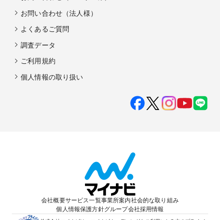
・会場使用料：最大(45万円)プレゼント

お問い合わせ（法人様）
※指定の開催日に限る　詳しくは担当スタッフまで

・料理：2,000円×人数様分プレゼント

よくあるご質問
※大人人数に限る

・衣裳：ドレス8万円&タキシード5万円プレゼント

調査データ
※衣装金額の追加分に限り適用
ご利用規約
個人情報の取り扱い
世界的な建築家・隈研吾氏が手掛ける。新歌舞伎座の
伝統と革新が調和した、新たなランドマークホテルが
会社概要
サービス一覧
事業所案内
社会的な取り組み
誕生
個人情報保護方針
グループ会社
採用情報