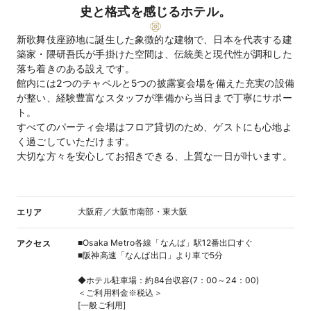
史と格式を感じるホテル。
新歌舞伎座跡地に誕生した象徴的な建物で、日本を代表する建
築家・隈研吾氏が手掛けた空間は、伝統美と現代性が調和した
落ち着きのある設えです。
館内には2つのチャペルと5つの披露宴会場を備えた充実の設備
が整い、経験豊富なスタッフが準備から当日まで丁寧にサポー
ト。
すべてのパーティ会場はフロア貸切のため、ゲストにも心地よ
く過ごしていただけます。
大切な方々を安心してお招きできる、上質な一日が叶います。
大阪府／大阪市南部・東大阪
エリア
■Osaka Metro各線「なんば」駅12番出口すぐ
アクセス
■阪神高速「なんば出口」より車で5分
◆ホテル駐車場：約84台収容(7：00～24：00)
＜ご利用料金※税込＞
[一般ご利用]