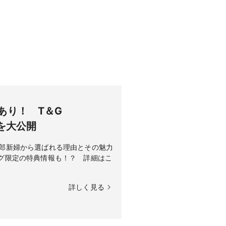
、当館が大切にしている本格フレン
食材のみを使用しています。こだわり
お楽しみ頂けます。
あり！ T＆G
由を大公開
G。新郎新婦から選ばれる理由とその魅力
グ限定の特典情報も！？ 詳細はこ
トの出身地や思い出、テーマに合わせ
詳しく見る