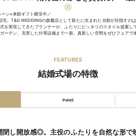
親族・ゲストの衣装レ
デザイナーズ
和装が
ペーン×来館ギフト贈呈中／
駅直結・駅から徒歩5
宅。T&G WEDDINGの旗艦店として新たに生まれた当館が目指す
式を実現してきたプランナーが、ふたりにピッタリのスタイル提案し
空港からのアクセス至
ガーデン、充実した付帯設備まで一新。真新しい空間をぜひフェアで
インターチェンジから5
テラス
リニューアル
二次会可
ビュッフェ
無料試食可
DJブース
FEATURES
マイク・音響
クロー
プチギフト
引き出物
結婚式場の特徴
招待状・印刷物手配
装花手配
ウェルカム
ファミリーウェ
授乳室あり
オムツ替
Point2
ディング
ベビーベッドあり
キ
離乳食持込み可
食物
教会式 （チャペル）￥
挙式スタイル
￥275,000 (宴内)￥
開閉し開放感◎。主役のふたりを自然な形で