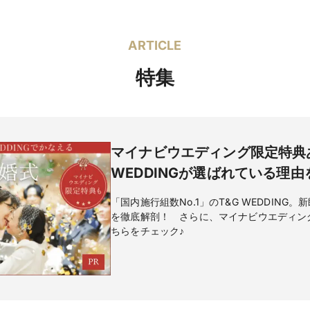
ARTICLE
出となる料理演出をしたい」
おふたりの想いをのせ、おふたりとゲストへお届けするおもてなしこそ
特集
わり、野菜・魚介・肉・輸入高級食材にわたるまで、シェフが厳選した
情たっぷりに作られた本格フレンチを是非ご堪能ください。
った見た目にも美しい色鮮やかなデザートビュッフェをプールサイドで
マイナビウエディング限定特典
WEDDINGが選ばれている理
「国内施行組数No.1」のT&G WEDDIN
を徹底解剖！ さらに、マイナビウエディン
ちらをチェック♪
お打合せさせて頂き一緒に作り上げる非日常フレンチ。おふたりやゲス
切り分けも可能