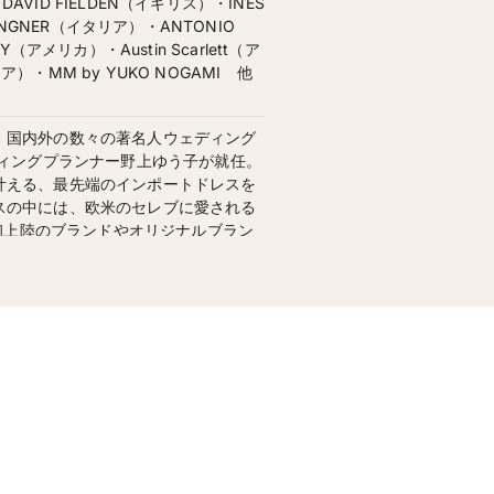
DAVID FIELDEN（イギリス）・INES
ANGNER（イタリア）・ANTONIO
（アメリカ）・Austin Scarlett（ア
リア）・MM by YUKO NOGAMI 他
、国内外の数々の著名人ウェディング
ディングプランナー野上ゆう子が就任。
叶える、最先端のインポートドレスを
スの中には、欧米のセレブに愛される
など日本初上陸のブランドやオリジナルブラン
アクセサリーや小物も多数ラインナッ
カラードレス 152,777円〜／タキシー
ートをご提案、和装衣装、ご親族様衣