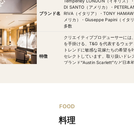
Temperley LONDON（イギリス）・
DI SANTO（アメリカ）・PETERL
ブランド名
RIVA（イタリア）・TONY HAMAWY
メリカ）・Giuseppe Papini（イタ
多数
クリエイティブプロデューサーには
を手掛ける、T&G を代表するウェ
トレンドに敏感な花嫁たちの希望を
特徴
セレクトしています。取り扱いドレ
ブランド“Austin Scarlett”
ド、またそれらに合うインポートの
プ。
ウエディングドレス 183,333円〜／
レンタル価
ド 71,296円〜
格
会場に合わせたドレスコーディーネ
装の取り扱い有り
FOOD
料理