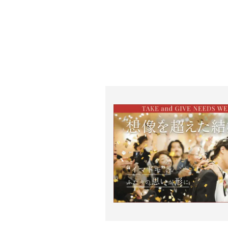
フランス料理
料理の種類
18,700円〜
料理料金
「素晴らしい思い
そう語るシェフが
チ。食材にはこだ
ぬいた食材への愛
可
デザートビュッ
旬のスイーツを使
フェ
可
シェフによる料理
説明
可
オリジナルメ
専属シェフと直接
ニュー
た料理も。
ご希望でお料理の
オススメ演出