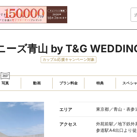
ニーズ青山 by T&G WEDDIN
カップル応援キャンペーン対象
写真
動画
プラン料金
特典
スペシ
東京都／青山・表参
エリア
外苑前駅／地下鉄外
アクセス
参道駅A4出口より徒