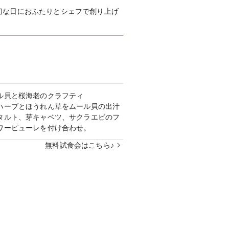
切な日におふたりとシェフで創り上げ
ル貝と桜海老のクラフティ
ハーブとほうれん草をムール貝の出汁
タルト、芽キャベツ、サクラエビのフ
ワーピューレを付け合わせ。
無料試食会はこちら♪