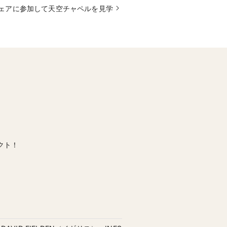
ェアに参加して天空チャペルを見学
討できる日程変更・キャンセルにおけ
のご都合によりご予約のキャンセルを
ル料金を頂戴いたします。キャンセル
ご招待人数変更の料金については規定
場までお問い合わせください。
る「NEEDS by T&G WEDDING」
.1！毎年多くのカップルに選ばれ続け
ディング】【パパママキッズ婚】【海
クト！
ィ/1.5次会】【ペット婚】など対応
パーティは平日、4ヵ月以内のみ受付