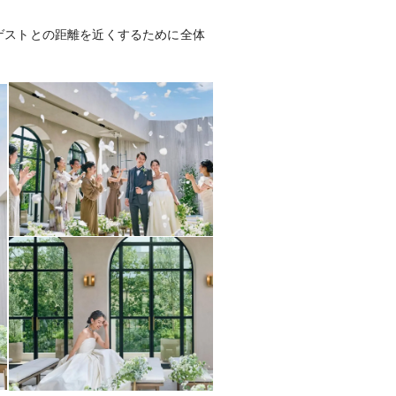
ゲストとの距離を近くするために全体
ードリンク）
出物（有料）
、着付室、照明、ピアノ、控室、ガー
フォトギャラリーを見る
ランあり
み可。【事前払い】【後払い】など各
に対応