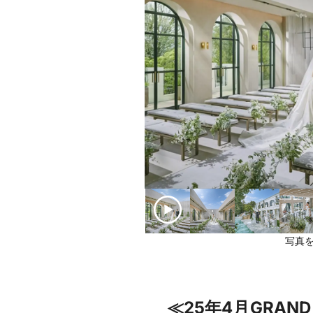
写真を
≪25年4月GRA