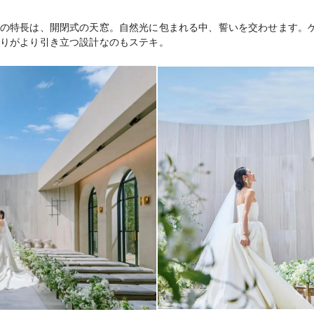
洋￥14,850～
料理料金
の特長は、開閉式の天窓。自然光に包まれる中、誓いを交わせます。
りがより引き立つ設計なのもステキ。
￥6,270～（フリ
飲物料金
衣装（応相談）、引
持込料金
クローク、メイク室
設備
デン、音響、MD他
紹介可能
宿泊施設
会場内での二次会プ
二次会
車の手配可能
送迎
カード払いは内金の
支払方法
種支払い方法に柔軟