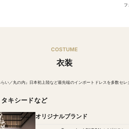
フ
【結婚式の開催を検
キャンセルポリ
る規定】
シー
契約成立後にお客様
する場合、キャンセ
費用・開催日変更・
がございますので会
COSTUME
・NEEDS青山を手掛け
その他
は、国内挙式組数No
衣装
る結婚式場です。
・【マタニティウエ
みなとみらい／丸の内』日本初上陸など最先端のインポートドレスを多数セレ
外挙式アフターパーテ
可 ※49名以下の
可。
・タキシードなど
オリジナルブランド