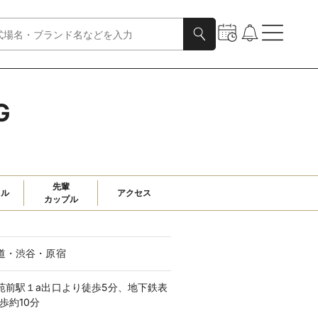
G
先輩

ャル
アクセス
カップル
道・渋谷・原宿
苑前駅１a出口より徒歩5分、地下鉄表
歩約10分