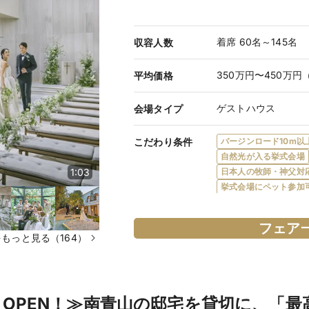
着席 60名～145名
収容人数
350万円〜450万円
平均価格
ゲストハウス
会場タイプ
こだわり条件
バージンロード10m以
自然光が入る挙式会場
日本人の牧師・神父対
1:03
挙式会場にペット参加
フロア貸切
一軒家
会場内に階段あり
フ
フェア
完全オリジナルメニュ
もっと見る（164）
デザートビュッフェ可
披露宴にペット参加可
ガーデン・庭園あり
新郎・新婦控室あり
ND OPEN！≫南青山の邸宅を貸切に、「
バリアフリー対応
新