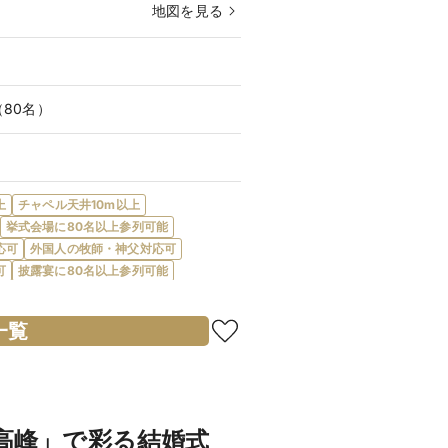
地図を見る
（80名）
上
チャペル天井10m以上
挙式会場に80名以上参列可能
応可
外国人の牧師・神父対応可
可
披露宴に80名以上参列可能
ナイトウエディング可
披露宴のみ可
レンチ対応
食物アレルギー対応
一覧
ー対応
オーダーケーキ対応
会費制パーティ可
宿泊施設・宿泊提携あり
プールあり
プロジェクターあり
親族控室あり
ゲスト控室あり
最高峰」で彩る結婚式
郎・新婦衣装充実
マタニティドレス充実