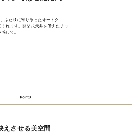
ンタルあり
親族着付あり
wifi対応
充実
ブライダルローン利用可
後払い可
分以内
駐車場あり
のは、ふたりに寄り添ったオートク
てくれます。開閉式天井を備えたチャ
便
新幹線停車駅からのアクセス至便
体感して。
km圏内
店舗貸切可
窓付き会場
オープン
挙式可
3時間以上利用可
形式
コース料理
フリードリンク
ステージ
バーカウンター
楽器演奏可
ク
ピアノ
照明設備
携帯の電波が入る
手配
景品手配
BGM手配
インスタントカメラ手配
カラオケ手配
ボード手配
ゲーム各種手配(ビンゴ)
えスペースあり
離乳食対応メニューあり
Point3
ッズスペースあり
ベビーカー貸し出し
アレルギー対応
275,000、人前式 （チャペル）
55,000
映えさせる美空間