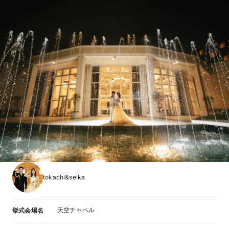
tokachi&seika
天空チャペル
挙式会場名