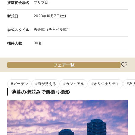
マリブ邸
披露宴会場名
2023年10月7日(土)
挙式日
教会式（チャペル式）
挙式スタイル
90名
招待人数
フェア一覧
#
ガーデン
#
海が見える
#
カジュアル
#
オリジナリティ
#
友
薄暮の街並みで前撮り撮影