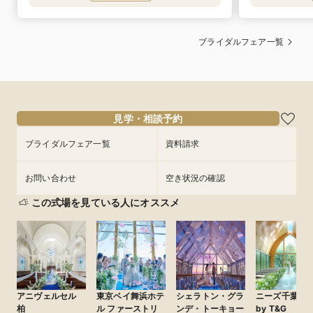
ブライダルフェア一覧
見学・相談予約
ブライダルフェア一覧
資料請求
お問い合わせ
空き状況の確認
この式場を見ている人にオススメ
アニヴェルセル
東京ベイ舞浜ホテ
シェラトン・グラ
ニーズ千葉み
柏
ル ファーストリ
ンデ・トーキョー
by T&G