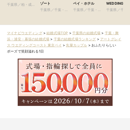
ゾート
ベイ・ホテル
WEDDING(旧
千葉県／柏・成
イサイドパー
田・房総・その他
千葉県／千葉・舞
千葉県／千葉・舞
千葉県／千葉
賓館 千葉みな
浜・浦安・幕張
浜・浦安・幕張
浜・浦安・幕
マイナビウエディング
>
結婚式場TOP
>
千葉県の結婚式場
>
千葉・舞
浜・浦安・幕張の結婚式場
>
千葉の結婚式場ランキング
>
アートグレイ
ス ウエディングコースト 東京ベイ
>
先輩カップル
>
おふたりらしい
ポーズで笑顔溢れる1日