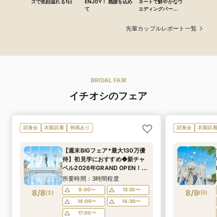
ズで笑顔溢れる1日
ENJOY！ 感謝を込め
ネートで鮮やかなウ
て
エディングパー
ティー
先輩カップルレポート一覧
BRIDAL FAIR
イチオシのフェア
試食会
衣装試着
特典あり
試食会
衣装試
【週末BIGフェア*最大130万優
待】初見学におすすめ◆新チャ
ペル2026年GRAND OPEN！天
空チャペルと木のチャペル比較×
所要時間：3時間程度
披露宴会場見学×国産牛とフォア
9:00〜
13:30〜
8/8
8/9
(
土
)
(
日
)
グラ3万相当試食や見積りシュミ
14:00〜
14:30〜
レーション
17:00〜